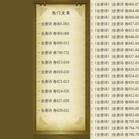
·
[《全唐诗》]
全唐诗 卷868-87
·
[《全唐诗》]
全唐诗 卷864-86
热 门 文 章
·
[《全唐诗》]
全唐诗 卷860-86
全唐诗 卷001-003
·
[《全唐诗》]
全唐诗 卷857-85
·
[《全唐诗》]
全唐诗 卷853-85
全唐诗 卷004-008
·
[《全唐诗》]
全唐诗 卷848-85
全唐诗 卷009-012
·
[《全唐诗》]
全唐诗 卷845-84
·
[《全唐诗》]
全唐诗 卷841-84
全唐诗 卷749-752
·
[《全唐诗》]
全唐诗 卷837-84
全唐诗 卷013-018
·
[《全唐诗》]
全唐诗 卷832-83
·
[《全唐诗》]
全唐诗 卷828-83
全唐诗 卷019-020
·
[《全唐诗》]
全唐诗 卷824-82
全唐诗 卷021-023
·
[《全唐诗》]
全唐诗 卷820-82
·
[《全唐诗》]
全唐诗 卷816-81
全唐诗 卷024-026
·
[《全唐诗》]
全唐诗 卷812-81
全唐诗 卷027-028
·
[《全唐诗》]
全唐诗 卷808-81
·
[《全唐诗》]
全唐诗 卷806-80
全唐诗 卷029-032
·
[《全唐诗》]
全唐诗 卷803-80
·
[《全唐诗》]
全唐诗 卷799-80
·
[《全唐诗》]
全唐诗 卷794-79
·
[《全唐诗》]
全唐诗 卷790-79