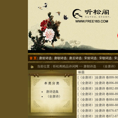
首 页
|
唐前诗选
|
唐朝诗选
|
唐后诗选
|
宋前词选
|
宋朝词选
|
宋
当前位置：
听松阁精品诗词网
>>
唐朝诗选
>>
《全唐诗》
标题
·
[《全唐诗》]
全唐诗 卷899-90
·
[《全唐诗》]
全唐诗 卷896-89
本 类 分 类
·
[《全唐诗》]
全唐诗 卷892-89
唐诗选集
·
[《全唐诗》]
全唐诗 卷888-89
《全唐诗》
·
[《全唐诗》]
全唐诗 卷884-88
·
[《全唐诗》]
全唐诗 卷880-88
·
[《全唐诗》]
全唐诗 卷876-87
·
[《全唐诗》]
全唐诗 卷872-87