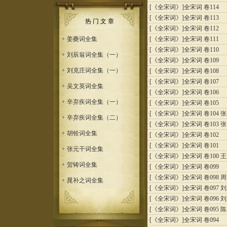
·
[《全宋词》]
全宋词 卷114
·
[《全宋词》]
全宋词 卷113
热 门 文 章
·
[《全宋词》]
全宋词 卷112
姜夔词全集
·
[《全宋词》]
全宋词 卷111
·
[《全宋词》]
全宋词 卷110
刘辰翁词全集（一）
·
[《全宋词》]
全宋词 卷109
刘克庄词全集（一）
·
[《全宋词》]
全宋词 卷108
·
[《全宋词》]
全宋词 卷107
吴文英词全集
·
[《全宋词》]
全宋词 卷106
辛弃疾词全集（一）
·
[《全宋词》]
全宋词 卷105
·
[《全宋词》]
全宋词 卷104 
辛弃疾词全集（二）
·
[《全宋词》]
全宋词 卷103 
胡铨词全集
·
[《全宋词》]
全宋词 卷102
·
[《全宋词》]
全宋词 卷101
张元干词全集
·
[《全宋词》]
全宋词 卷100 
贺铸词全集
·
[《全宋词》]
全宋词 卷099
·
[《全宋词》]
全宋词 卷098 
晁补之词全集
·
[《全宋词》]
全宋词 卷097
·
[《全宋词》]
全宋词 卷096
·
[《全宋词》]
全宋词 卷095 
·
[《全宋词》]
全宋词 卷094