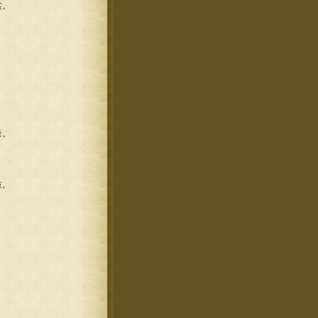
裳。
量。
枝。