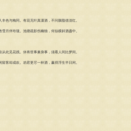
人丰色与梅同。有花无叶真潇酒，不问胭脂借淡红。
教雪月伴玲珑。池塘疏影伤幽独，何似横斜酒盏中。
纷从此见花残。休将世事兼身事，须看人间比梦间。
闲留客却成欢。劝君更尽一杯酒，赢得浮生半日闲。