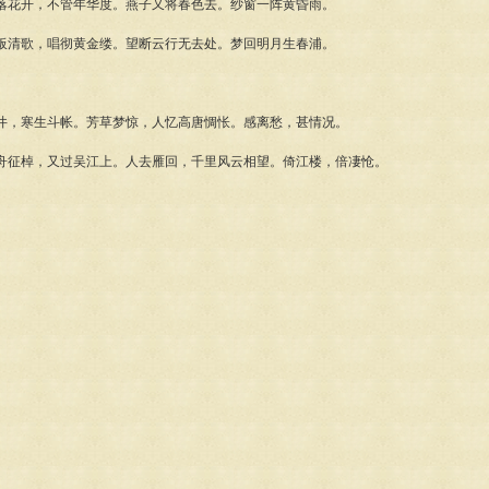
落花开，不管年华度。燕子又将春色去。纱窗一阵黄昏雨。
板清歌，唱彻黄金缕。望断云行无去处。梦回明月生春浦。
井，寒生斗帐。芳草梦惊，人忆高唐惆怅。感离愁，甚情况。
舟征棹，又过吴江上。人去雁回，千里风云相望。倚江楼，倍凄怆。