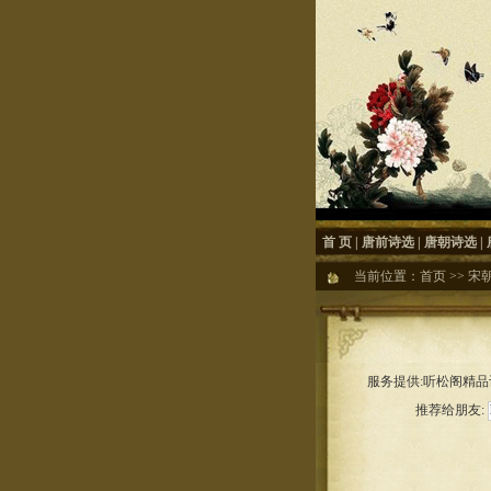
首 页
|
唐前诗选
|
唐朝诗选
|
当前位置：
首页
>>
宋
服务提供:听松阁精品诗
推荐给朋友: