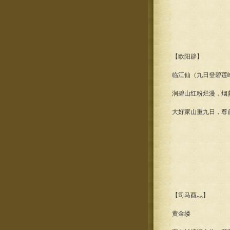
【欧阳辟】
临江仙（九日登碧莲
涧碧山红粉烂漫，烟
大好家山重九日，尊
【司马酉灬】
黄金缕