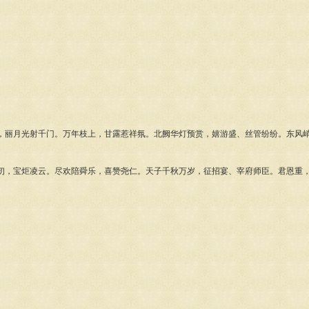
，丽月光射千门。万年枝上，甘露惹祥氛。北阙华灯预赏，嬉游盛、丝管纷纷。东风
仞，宝炬凌云。尽欢陪舜乐，喜赞尧仁。天子千秋万岁，征招宴、宰府师臣。君恩重