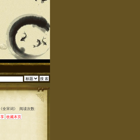
:《全宋词》 阅读次数: