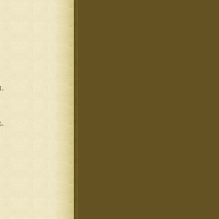
知。
花。