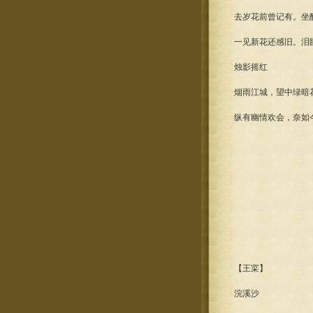
去岁花前曾记有。坐
一见新花还感旧。泪
烛影摇红
烟雨江城，望中绿暗
纵有幽情欢会，奈如
【王寀】
浣溪沙