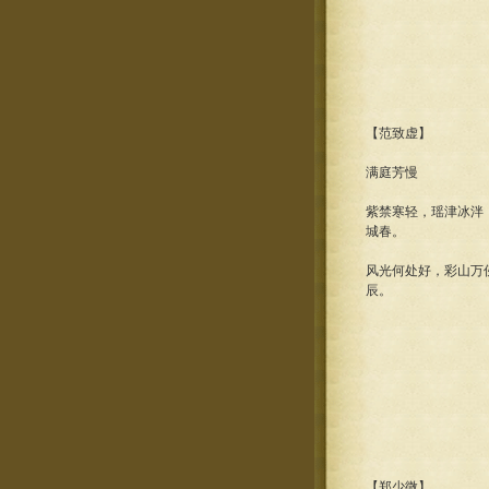
【范致虚】
满庭芳慢
紫禁寒轻，瑶津冰泮
城春。
风光何处好，彩山万
辰。
【郑少微】