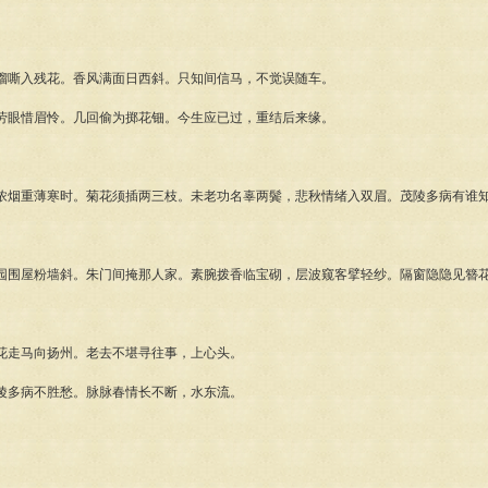
骝嘶入残花。香风满面日西斜。只知间信马，不觉误随车。
劳眼惜眉怜。几回偷为掷花钿。今生应已过，重结后来缘。
浓烟重薄寒时。菊花须插两三枝。未老功名辜两鬓，悲秋情绪入双眉。茂陵多病有谁
园围屋粉墙斜。朱门间掩那人家。素腕拨香临宝砌，层波窥客擘轻纱。隔窗隐隐见簪
花走马向扬州。老去不堪寻往事，上心头。
陵多病不胜愁。脉脉春情长不断，水东流。