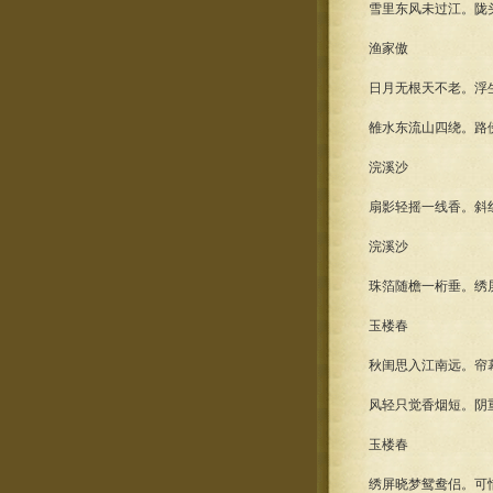
雪里东风未过江。陇
渔家傲
日月无根天不老。浮
雒水东流山四绕。路
浣溪沙
扇影轻摇一线香。斜
浣溪沙
珠箔随檐一桁垂。绣
玉楼春
秋闺思入江南远。帘
风轻只觉香烟短。阴
玉楼春
绣屏晓梦鸳鸯侣。可