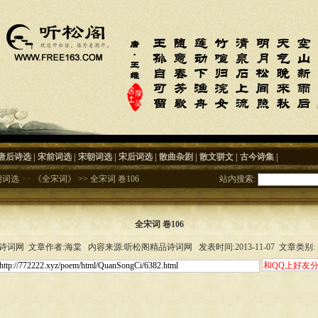
唐后诗选
|
宋前词选
|
宋朝词选
|
宋后词选
|
散曲杂剧
|
散文骈文
|
古今诗集
|
朝词选
>>
《全宋词》
>>
全宋词 卷106
站内搜索:
全宋词 卷106
词网 文章作者:海棠 内容来源:听松阁精品诗词网 发表时间:2013-11-07 文章类别