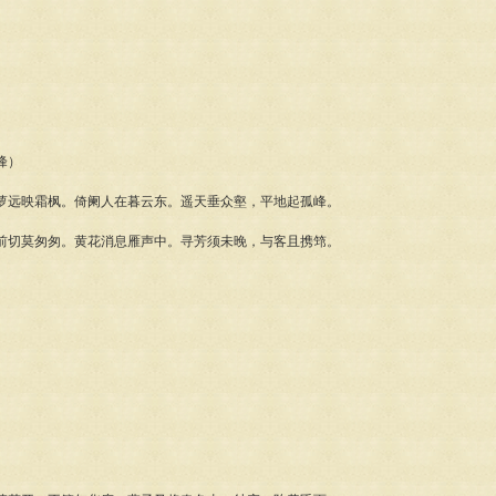
峰）
萝远映霜枫。倚阑人在暮云东。遥天垂众壑，平地起孤峰。
前切莫匆匆。黄花消息雁声中。寻芳须未晚，与客且携筇。