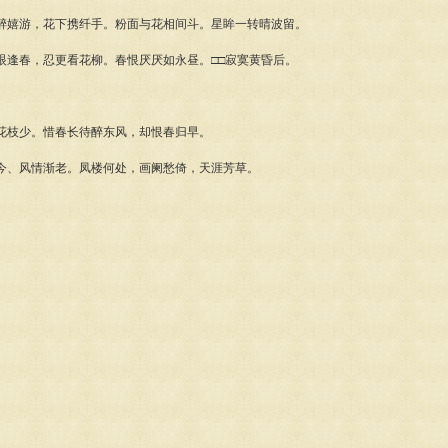
醉嬉游，花下携纤手。粉面与花相间斗。星眸一转晴波留。
眼逢春，忍更看花柳。春恨厌厌如永昼。□□寂寞黄昏后。
花枝少。惜春长待醉东风，却恨春归早。
今、风情渐老。凤楼何处，画阑愁倚，天涯芳草。