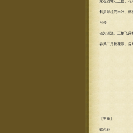
家在钱塘江上住。花
斜插犀梳云半吐。檀
河传
银河漾漾。正桐飞露
春风二月桃花浪。扁
【王重】
蝶恋花