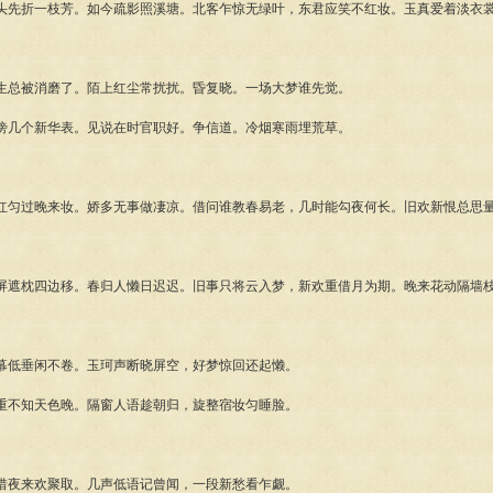
头先折一枝芳。如今疏影照溪塘。北客乍惊无绿叶，东君应笑不红妆。玉真爱着淡衣
生总被消磨了。陌上红尘常扰扰。昏复晓。一场大梦谁先觉。
傍几个新华表。见说在时官职好。争信道。冷烟寒雨埋荒草。
红匀过晚来妆。娇多无事做凄凉。借问谁教春易老，几时能勾夜何长。旧欢新恨总思
屏遮枕四边移。春归人懒日迟迟。旧事只将云入梦，新欢重借月为期。晚来花动隔墙
幕低垂闲不卷。玉珂声断晓屏空，好梦惊回还起懒。
重不知天色晚。隔窗人语趁朝归，旋整宿妆匀睡脸。
惜夜来欢聚取。几声低语记曾闻，一段新愁看乍觑。