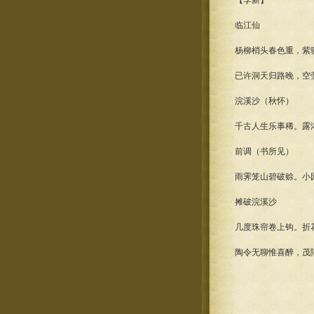
【李新】
临江仙
杨柳梢头春色重，紫
已许洞天归路晚，空
浣溪沙（秋怀）
千古人生乐事稀。露
前调（书所见）
雨霁笼山碧破赊。小
摊破浣溪沙
几度珠帘卷上钩。折
陶令无聊惟喜醉，茂