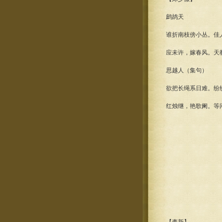
鹧鸪天
谁折南枝傍小丛。佳
应未许，嫁春风。天
思越人（集句）
欲把长绳系日难。纷
红烛继，艳歌阑。等