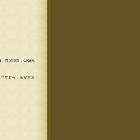
峭，雪残梅瘦，烟锁凤
，年年此夜，长祝本嘉