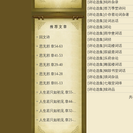
·
[诗论选集]
钝吟杂录
·
[诗论选集]
答万季埜诗问
·
[诗论选集]
介存斋论词杂著
·
[诗论选集]
近词丛话
推 荐 文 章
·
[诗论选集]
词论
·
[诗论选集]
雨华盦词话
回文诗
·
[诗论选集]
词径
·
[诗论选集]
问花楼词话
思无邪 章54-63
·
[诗论选集]
双砚斋词话
思无邪 章41-53
·
[诗论选集]
乐府余论
·
[诗论选集]
雕菰楼词话
思无邪 章29-40
·
[诗论选集]
铜鼓书堂词话
思无邪 章14-28
·
[诗论选集]
填词杂说
思无邪 章01-13
·
[诗论选集]
七颂堂词绎
·
[诗论选集]
续诗品
人生若只如初见 章55-...
共
人生若只如初见 章44-...
人生若只如初见 章32-...
人生若只如初见 章21-...