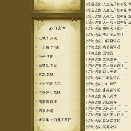
·
[综合选集]
人生若只如初见 章3
·
[综合选集]
人生若只如初见 章2
·
[综合选集]
人生若只如初见 章1
·
[综合选集]
人生若只如初见 章0
热 门 文 章
·
[诗论选集]
唐宋名词赏析
·
[诗论选集]
王右丞集笺注
江城子 苏轼
·
[诗论选集]
白雨斋词话
·
[诗论选集]
褒碧斋词话
一剪梅 李清照
·
[诗论选集]
国雅品
病牛 李纲
·
[诗论选集]
文笔要诀
白鹭鸶 李白
·
[诗论选集]
临汉隐居诗话
·
[诗论选集]
诗人玉屑
喜鹊 苏轼
·
[诗论选集]
二老堂诗话
十里平湖 徐克
·
[诗论选集]
中山诗话
·
[诗论选集]
张惠言论词
赤壁怀古 苏轼
·
[诗论选集]
历代词话
鹰离鞲 薛涛
·
[诗论选集]
词综偶评
·
[诗论选集]
人间词话
归雁 杜甫
·
[诗论选集]
彊村老人评词
永遇乐·京口北固亭怀...
·
[诗论选集]
饮冰室评词
·
[诗论选集]
蒿庵论词