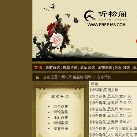
首 页
|
唐前诗选
|
唐朝诗选
|
唐后诗选
|
宋前词选
|
宋朝词选
|
宋
当前位置：
听松阁精品诗词网
>>
古今诗集
标题
·
[诗词常识]
回文诗
·
[综合选集]
思无邪 章54-63
本 类 分 类
·
[综合选集]
思无邪 章41-53
综合选集
·
[综合选集]
思无邪 章29-40
诗论选集
·
[综合选集]
思无邪 章14-28
乐府诗集
·
[综合选集]
思无邪 章01-13
诗词常识
图文并茂
·
[综合选集]
人生若只如初见 章5
·
[综合选集]
人生若只如初见 章4