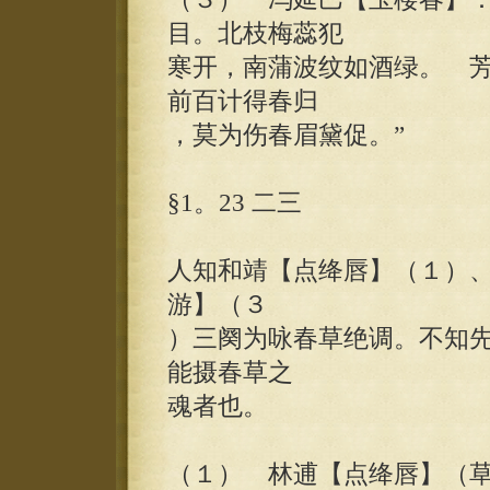
目。北枝梅蕊犯
寒开，南蒲波纹如酒绿。 
前百计得春归
，莫为伤春眉黛促。”
§1。23 二三
人知和靖【点绛唇】（１）
游】（３
）三阕为咏春草绝调。不知先
能摄春草之
魂者也。
（１） 林逋【点绛唇】（草