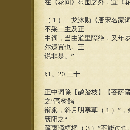
在《花间》范围之外，宜《
（１） 龙沐勋《唐宋名家词
不采二主及正
中词，当由道里隔绝，又年
尔遗置也。王
说非是。”
§1。20 二十
正中词除【鹊踏枝】【菩萨
之“高树鹊
衔巢，斜月明寒草（１）”，
襄阳之“
疏雨滴梧桐（３）”不能过也