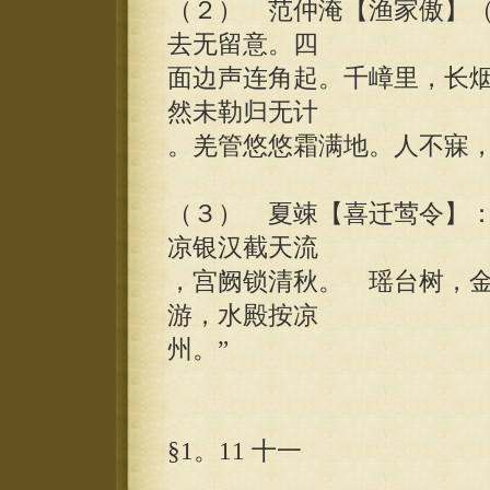
（２） 范仲淹【渔家傲】（
去无留意。四
面边声连角起。千嶂里，长
然未勒归无计
。羌管悠悠霜满地。人不寐，
（３） 夏竦【喜迁莺令】：
凉银汉截天流
，宫阙锁清秋。 瑶台树，
游，水殿按凉
州。”
§1。11 十一