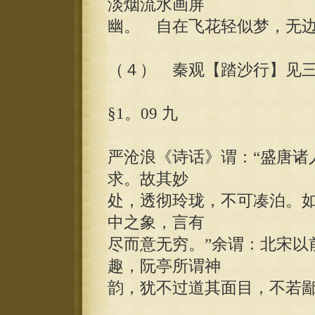
淡烟流水画屏
幽。 自在飞花轻似梦，无边
（４） 秦观【踏沙行】见
§1。09 九
严沧浪《诗话》谓：“盛唐诸
求。故其妙
处，透彻玲珑，不可凑泊。
中之象，言有
尽而意无穷。”余谓：北宋以
趣，阮亭所谓神
韵，犹不过道其面目，不若鄙