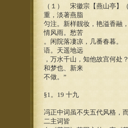
（１） 宋徽宗【燕山亭】（
重，淡著燕脂
匀注。新样靓妆，艳溢香融
情风雨。愁苦
。闲院落凄凉，几番春暮。
语。天遥地远
，万水千山，知他故宫何处
和梦也、新来
不做。”
§1。19 十九
冯正中词虽不失五代风格，
二主词皆