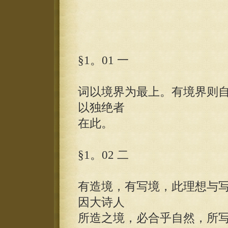
§1。01 一
词以境界为最上。有境界则
以独绝者
在此。
§1。02 二
有造境，有写境，此理想与
因大诗人
所造之境，必合乎自然，所