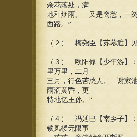
余花落处，满
地和烟雨。 又是离愁，一
西路。”
（２） 梅尧臣【苏幕遮】
（３） 欧阳修【少年游】：
里万里，二月
三月，行色苦愁人。 谢家
雨滴黄昏，更
特地忆王孙。”
（４） 冯延巳【南乡子】：
锁凤楼无限事