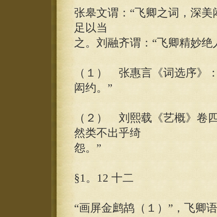
张皋文谓：“飞卿之词，深美
足以当
之。刘融齐谓：“飞卿精妙绝
（１） 张惠言《词选序》：
闳约。”
（２） 刘熙载《艺概》卷四
然类不出乎绮
怨。”
§1。12 十二
“画屏金鹧鸪（１）”，飞卿