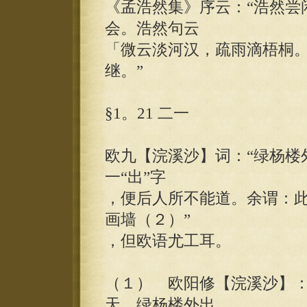
《孟浩然集》序云：“浩然尝
会。浩然句云
「微云淡河汉，疏雨滴梧桐
继。”
§1。21 二一
欧九【浣溪沙】词：“绿杨楼
一“出”字
，便后人所不能道。余谓：此
画墙（２）”
，但欧语尤工耳。
（１） 欧阳修【浣溪沙】：
天。绿杨楼外出