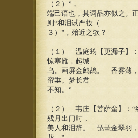
（２）”，
端己语也，其词品亦似之。
则“和泪试严妆（
３）”，殆近之欤？
（１） 温庭筠【更漏子】：
惊塞雁，起城
乌。画屏金鹧鸪。 香雾薄
帘垂。梦长君
不知。”
（２） 韦庄【菩萨蛮】：“
残月出门时，
美人和泪辞。 琵琶金翠羽
花。”