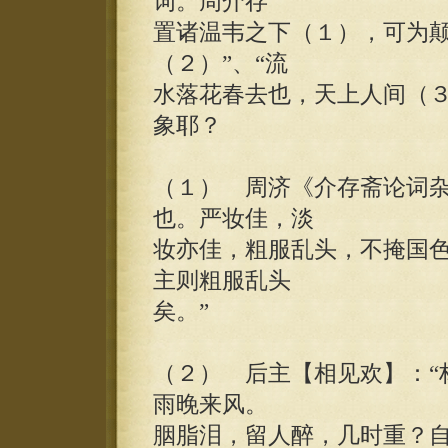
词。周介存
置诸温韦之下（１），可为颠
（２）”、“流
水落花春去也，天上人间（３
象耶？
（１） 周济《介存斋论词杂
也。严妆佳，淡
妆亦佳，粗服乱头，不掩国
主则粗服乱头
矣。”
（２） 后主【相见欢】：“
雨晚来风。
胭脂泪，留人醉，几时重？自