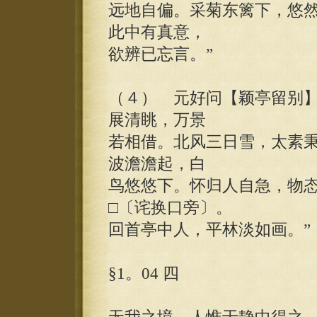
远地自偏。采菊东篱下，悠
此中有真意，
欲辨已忘言。”
（４） 元好问【颖亭留别】
展清眺，万景
若相借。北风三日雪，太素
波澹澹起，白
鸟悠悠下。怀归人自急，物
□〔诧换口旁〕。
回首亭中人，平林淡如画。”
§1。04 四