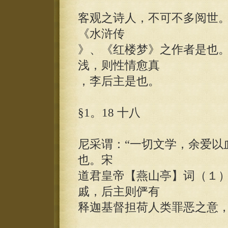
客观之诗人，不可不多阅世
《水浒传
》、《红楼梦》之作者是也
浅，则性情愈真
，李后主是也。
§1。18 十八
尼采谓：“一切文学，余爱以
也。宋
道君皇帝【燕山亭】词（１
戚，后主则俨有
释迦基督担荷人类罪恶之意