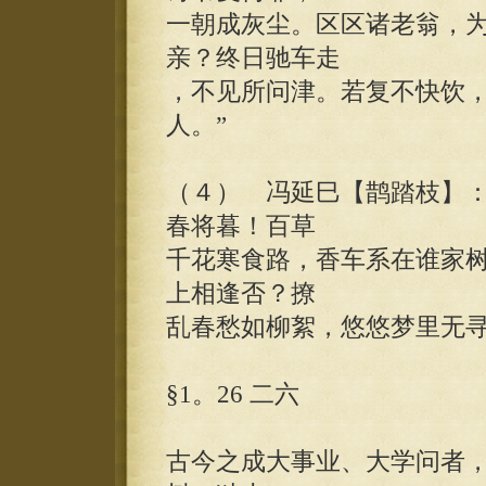
一朝成灰尘。区区诸老翁，
亲？终日驰车走
，不见所问津。若复不快饮
人。”
（４） 冯延巳【鹊踏枝】：
春将暮！百草
千花寒食路，香车系在谁家
上相逢否？撩
乱春愁如柳絮，悠悠梦里无寻
§1。26 二六
古今之成大事业、大学问者，