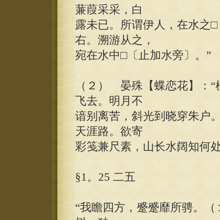
蒹葭采采，白
露未已。所谓伊人，在水之□
右。溯游从之，
宛在水中□〔止加水旁〕。”
（２） 晏殊【蝶恋花】：“
飞去。明月不
谙别离苦，斜光到晓穿朱户
天涯路。欲寄
彩笺兼尺素，山长水阔知何处
§1。25 二五
“我瞻四方，蹙蹙靡所骋。（