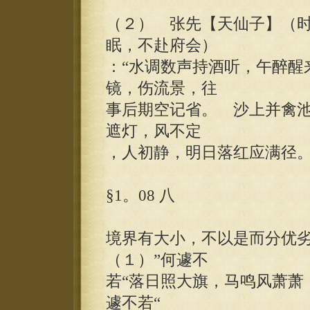
（２） 张先【天仙子】（时
眠，不赴府会）
：“水调数声持酒听，午醉醒
镜，伤流景，往
事后期空记省。 沙上并禽
遮灯，风不定
，人初静，明日落红应满径。
§1。08 八
境界有大小，不以是而分优劣
（１）”何遽不
若“落日照大旗，马鸣风萧萧
遽不若“