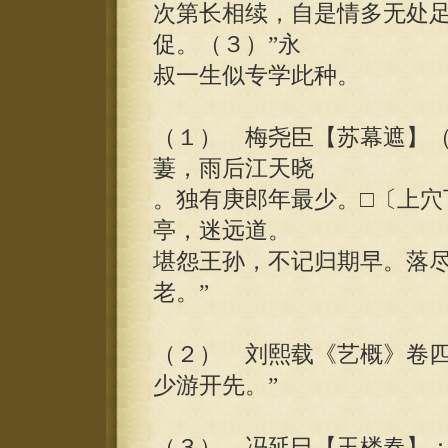
次第长相续，自是情多无处
促。（３）”永
叔一生似专学此种。
（１） 梅尧臣【苏幕遮】（
萋，雨后江天晓
。独有庚郎年最少。□〔上穴
亭，迷远道。
堪怨王孙，不记归期早。落
老。”
（２） 刘熙载《艺概》卷四
少游开先。”
（３） 冯延巳【玉楼春】：