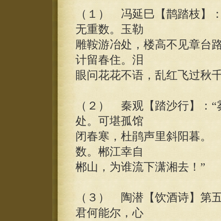
（１） 冯延巳【鹊踏枝】：
无重数。玉勒
雕鞍游冶处，楼高不见章台
计留春住。泪
眼问花花不语，乱红飞过秋千
（２） 秦观【踏沙行】：“
处。可堪孤馆
闭春寒，杜鹃声里斜阳暮。
数。郴江幸自
郴山，为谁流下潇湘去！”
（３） 陶潜【饮酒诗】第五
君何能尔，心