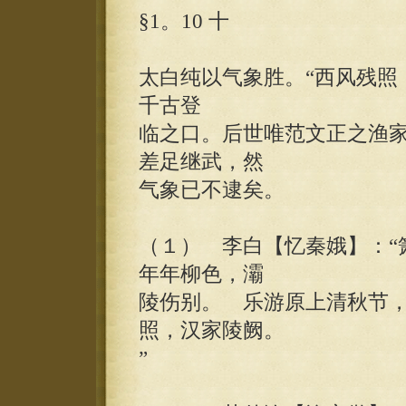
§1。10 十
太白纯以气象胜。“西风残照
千古登
临之口。后世唯范文正之渔
差足继武，然
气象已不逮矣。
（１） 李白【忆秦娥】：“
年年柳色，灞
陵伤别。 乐游原上清秋节
照，汉家陵阙。
”