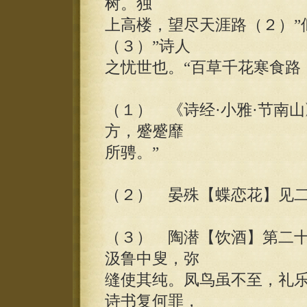
树。独
上高楼，望尽天涯路（２）”
（３）”诗人
之忧世也。“百草千花寒食路
（１） 《诗经·小雅·节南
方，蹙蹙靡
所骋。”
（２） 晏殊【蝶恋花】见
（３） 陶潜【饮酒】第二十
汲鲁中叟，弥
缝使其纯。凤鸟虽不至，礼
诗书复何罪，