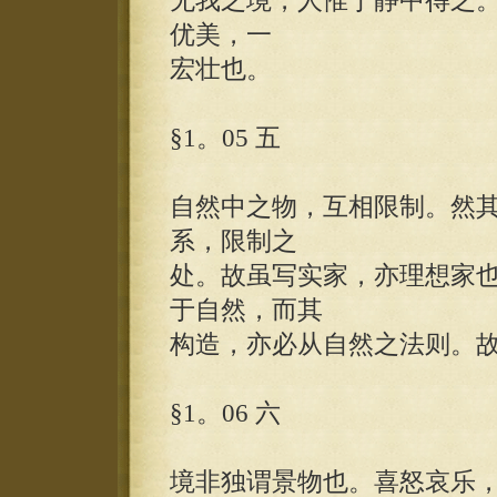
无我之境，人惟于静中得之
优美，一
宏壮也。
§1。05 五
自然中之物，互相限制。然
系，限制之
处。故虽写实家，亦理想家
于自然，而其
构造，亦必从自然之法则。
§1。06 六
境非独谓景物也。喜怒哀乐