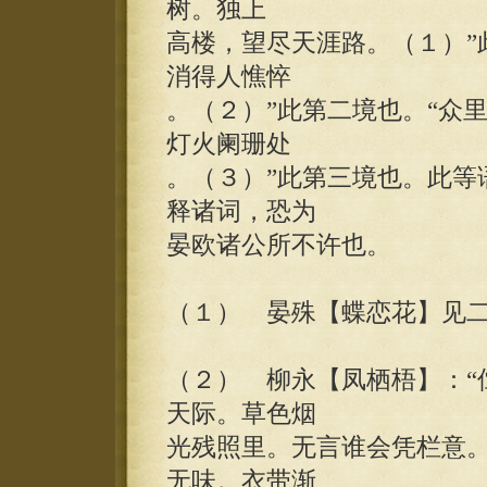
树。独上
高楼，望尽天涯路。（１）”
消得人憔悴
。（２）”此第二境也。“众
灯火阑珊处
。（３）”此第三境也。此等
释诸词，恐为
晏欧诸公所不许也。
（１） 晏殊【蝶恋花】见
（２） 柳永【凤栖梧】：“
天际。草色烟
光残照里。无言谁会凭栏意
无味。衣带渐