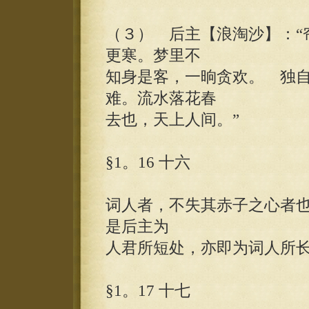
（３） 后主【浪淘沙】：“
更寒。梦里不
知身是客，一晌贪欢。 独
难。流水落花春
去也，天上人间。”
§1。16 十六
词人者，不失其赤子之心者
是后主为
人君所短处，亦即为词人所
§1。17 十七