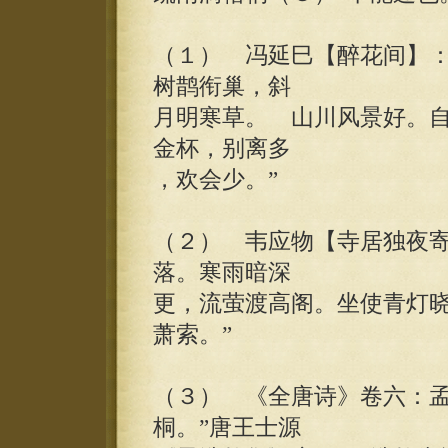
（１） 冯延巳【醉花间】：
树鹊衔巢，斜
月明寒草。 山川风景好。
金杯，别离多
，欢会少。”
（２） 韦应物【寺居独夜寄
落。寒雨暗深
更，流萤渡高阁。坐使青灯
萧索。”
（３） 《全唐诗》卷六：孟
桐。”唐王士源