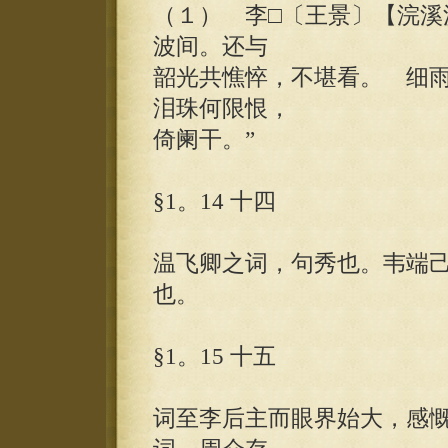
（１） 李□〔王景〕【浣溪
波间。还与
韶光共憔悴，不堪看。 细
泪珠何限恨，
倚阑干。”
§1。14 十四
温飞卿之词，句秀也。韦端
也。
§1。15 十五
词至李后主而眼界始大，感