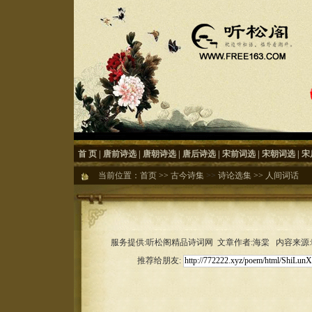
首 页
|
唐前诗选
|
唐朝诗选
|
唐后诗选
|
宋前词选
|
宋朝词选
|
宋
当前位置：
首页
>>
古今诗集
>>
诗论选集
>>
人间词话
服务提供:听松阁精品诗词网 文章作者:海棠 内容来源:听松
推荐给朋友: