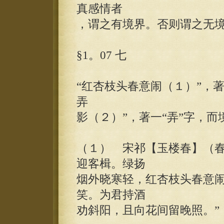
真感情者
，谓之有境界。否则谓之无
§1。07 七
“红杏枝头春意闹（１）”，著
弄
影（２）”，著一“弄”字，而
（１） 宋祁【玉楼春】（春
迎客楫。绿扬
烟外晓寒轻，红杏枝头春意
笑。为君持酒
劝斜阳，且向花间留晚照。”