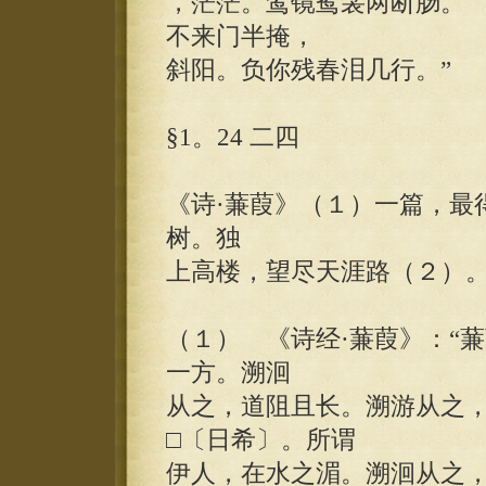
，茫茫。鸾镜鸳衾两断肠。
不来门半掩，
斜阳。负你残春泪几行。”
§1。24 二四
《诗·蒹葭》（１）一篇，最
树。独
上高楼，望尽天涯路（２）。
（１） 《诗经·蒹葭》：“
一方。溯洄
从之，道阻且长。溯游从之
□〔日希〕。所谓
伊人，在水之湄。溯洄从之