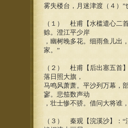
雾失楼台，月迷津渡（４）”
（１） 杜甫【水槛遣心二首
赊。澄江平少岸
，幽树晚多花。细雨鱼儿出
家。”
（２） 杜甫【后出塞五首】
落日照大旗，
马鸣风萧萧。平沙列万幕，
寥。悲笳数声动
，壮士惨不骄。借问大将谁，
（３） 秦观【浣溪沙】：“