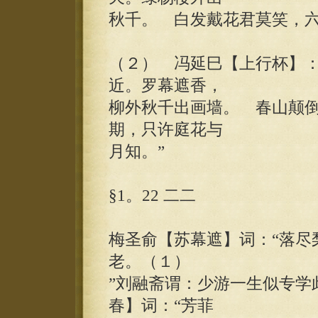
秋千。 白发戴花君莫笑，六
（２） 冯延巳【上行杯】：
近。罗幕遮香，
柳外秋千出画墙。 春山颠
期，只许庭花与
月知。”
§1。22 二二
梅圣俞【苏幕遮】词：“落尽
老。（１）
”刘融斋谓：少游一生似专学
春】词：“芳菲