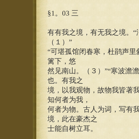
§1。03 三
有有我之境，有无我之境。“
（１）”
“可堪孤馆闭春寒，杜鹃声里
篱下，悠
然见南山。（３）”“寒波澹
也。有我之
境，以我观物，故物我皆著
知何者为我，
何者为物。古人为词，写有
境，此在豪杰之
士能自树立耳。