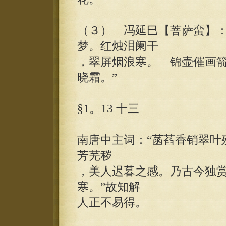
（３） 冯延巳【菩萨蛮】：
梦。红烛泪阑干
，翠屏烟浪寒。 锦壶催画
晓霜。”
§1。13 十三
南唐中主词：“菡萏香销翠叶
芳芜秽
，美人迟暮之感。乃古今独赏
寒。”故知解
人正不易得。