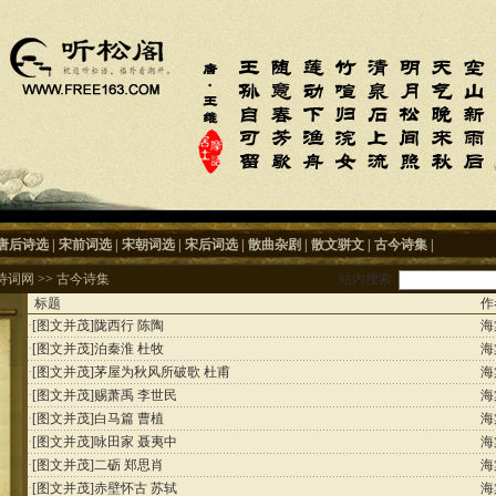
唐后诗选
|
宋前词选
|
宋朝词选
|
宋后词选
|
散曲杂剧
|
散文骈文
|
古今诗集
|
诗词网
>>
古今诗集
站内搜索:
标题
作
·
[图文并茂]
陇西行 陈陶
海
·
[图文并茂]
泊秦淮 杜牧
海
·
[图文并茂]
茅屋为秋风所破歌 杜甫
海
·
[图文并茂]
赐萧禹 李世民
海
·
[图文并茂]
白马篇 曹植
海
·
[图文并茂]
咏田家 聂夷中
海
·
[图文并茂]
二砺 郑思肖
海
·
[图文并茂]
赤壁怀古 苏轼
海