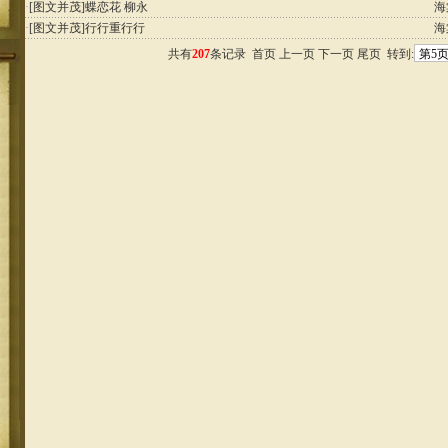
·
[图文并茂]
蝶恋花 柳永
海
·
[图文并茂]
行行重行行
海
共有
207
条记录
首页
上一页
下一页 尾页 转到: