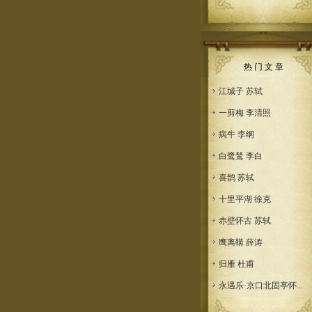
热 门 文 章
江城子 苏轼
一剪梅 李清照
病牛 李纲
白鹭鸶 李白
喜鹊 苏轼
十里平湖 徐克
赤壁怀古 苏轼
鹰离鞲 薛涛
归雁 杜甫
永遇乐·京口北固亭怀...