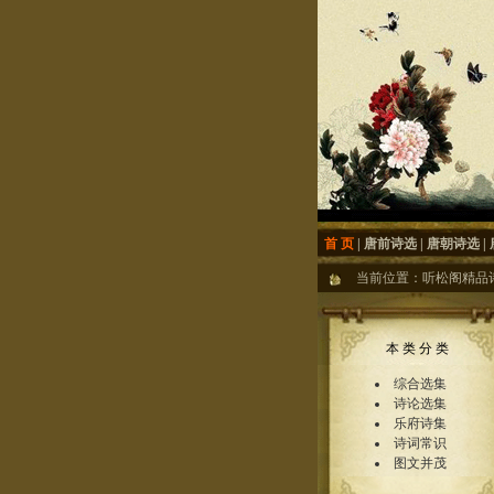
首 页
|
唐前诗选
|
唐朝诗选
|
当前位置：
听松阁精品
本 类 分 类
综合选集
诗论选集
乐府诗集
诗词常识
图文并茂