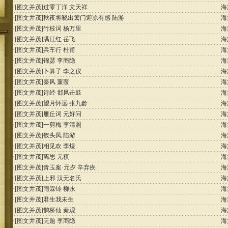
·
[图文并茂]
过零丁洋 文天祥
海
·
[图文并茂]
秋夜将晓出篱门迎凉有感 陆游
海
·
[图文并茂]
竹枝词 杨万里
海
·
[图文并茂]
满江红 岳飞
海
·
[图文并茂]
兵车行 杜甫
海
·
[图文并茂]
锦瑟 李商隐
海
·
[图文并茂]
卜算子 李之仪
海
·
[图文并茂]
秦风 蒹葭
海
·
[图文并茂]
诗经 邶风击鼓
海
·
[图文并茂]
望月怀远 张九龄
海
·
[图文并茂]
雁丘词 元好问
海
·
[图文并茂]
一剪梅 李清照
海
·
[图文并茂]
钗头凤 陆游
海
·
[图文并茂]
相见欢 李煜
海
·
[图文并茂]
离思 元稹
海
·
[图文并茂]
青玉案·元夕 辛弃疾
海
·
[图文并茂]
上邪 汉无名氏
海
·
[图文并茂]
雨霖铃 柳永
海
·
[图文并茂]
君生我未生
海
·
[图文并茂]
鹊桥仙 秦观
海
·
[图文并茂]
无题 李商隐
海