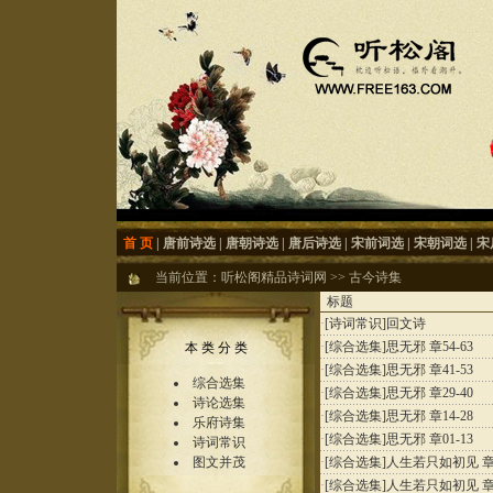
首 页
|
唐前诗选
|
唐朝诗选
|
唐后诗选
|
宋前词选
|
宋朝词选
|
宋
当前位置：
听松阁精品诗词网
>>
古今诗集
标题
·
[诗词常识]
回文诗
·
[综合选集]
思无邪 章54-63
本 类 分 类
·
[综合选集]
思无邪 章41-53
综合选集
·
[综合选集]
思无邪 章29-40
诗论选集
·
[综合选集]
思无邪 章14-28
乐府诗集
·
[综合选集]
思无邪 章01-13
诗词常识
图文并茂
·
[综合选集]
人生若只如初见 章5
·
[综合选集]
人生若只如初见 章4