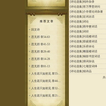
·
[诗论选集]
钝吟杂录
·
[诗论选集]
答万季埜诗问
·
[诗论选集]
介存斋论词杂著
·
[诗论选集]
近词丛话
推 荐 文 章
·
[诗论选集]
词论
·
[诗论选集]
雨华盦词话
回文诗
·
[诗论选集]
词径
·
[诗论选集]
问花楼词话
思无邪 章54-63
·
[诗论选集]
双砚斋词话
思无邪 章41-53
·
[诗论选集]
乐府余论
·
[诗论选集]
雕菰楼词话
思无邪 章29-40
·
[诗论选集]
铜鼓书堂词话
思无邪 章14-28
·
[诗论选集]
填词杂说
思无邪 章01-13
·
[诗论选集]
七颂堂词绎
·
[诗论选集]
续诗品
人生若只如初见 章55-...
共
人生若只如初见 章44-...
人生若只如初见 章32-...
人生若只如初见 章21-...