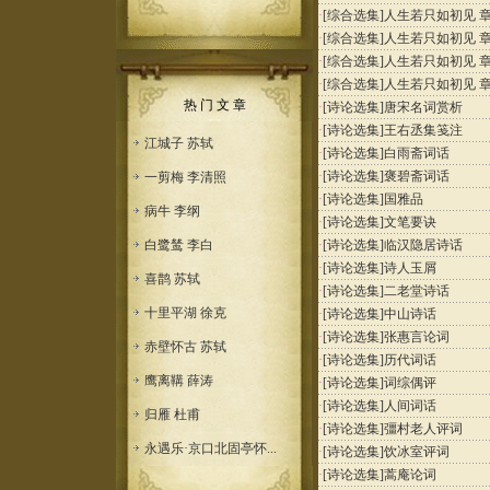
·
[综合选集]
人生若只如初见 章3
·
[综合选集]
人生若只如初见 章2
·
[综合选集]
人生若只如初见 章1
·
[综合选集]
人生若只如初见 章0
热 门 文 章
·
[诗论选集]
唐宋名词赏析
·
[诗论选集]
王右丞集笺注
江城子 苏轼
·
[诗论选集]
白雨斋词话
·
[诗论选集]
褒碧斋词话
一剪梅 李清照
·
[诗论选集]
国雅品
病牛 李纲
·
[诗论选集]
文笔要诀
白鹭鸶 李白
·
[诗论选集]
临汉隐居诗话
·
[诗论选集]
诗人玉屑
喜鹊 苏轼
·
[诗论选集]
二老堂诗话
十里平湖 徐克
·
[诗论选集]
中山诗话
·
[诗论选集]
张惠言论词
赤壁怀古 苏轼
·
[诗论选集]
历代词话
鹰离鞲 薛涛
·
[诗论选集]
词综偶评
·
[诗论选集]
人间词话
归雁 杜甫
·
[诗论选集]
彊村老人评词
永遇乐·京口北固亭怀...
·
[诗论选集]
饮冰室评词
·
[诗论选集]
蒿庵论词