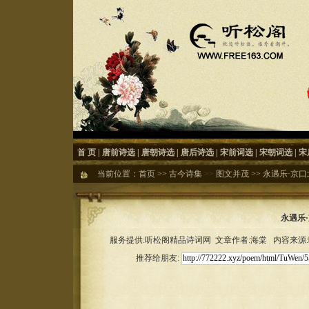
首 页
|
唐前诗选
|
唐朝诗选
|
唐后诗选
|
宋前词选
|
宋朝词选
|
宋
当前位置：
首页
>>
古今诗集
>>
图文并茂
>>
永遇乐·京口
永遇乐
服务提供:听松阁精品诗词网 文章作者:海棠 内容来源:听松
推荐给朋友: