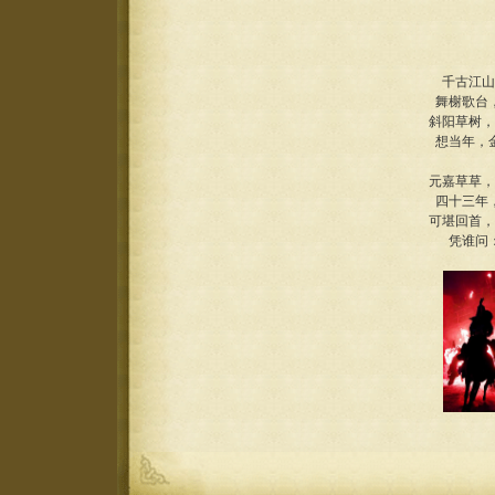
千古江山
舞榭歌台
斜阳草树，
想当年，
元嘉草草，
四十三年
可堪回首，
凭谁问