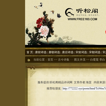
首 页
|
唐前诗选
|
唐朝诗选
|
唐后诗选
|
宋前词选
|
宋朝词选
|
宋
当前位置：
首页
>>
古今诗集
>>
图文并茂
>>
白鹭鸶 李白
服务提供:听松阁精品诗词网 文章作者:海棠 内容来源:听松
推荐给朋友: