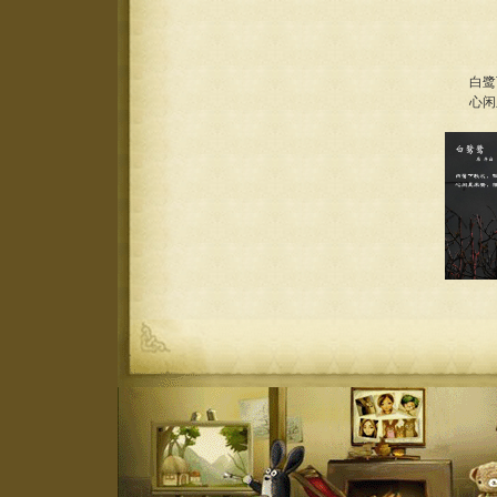
白鹭
心闲