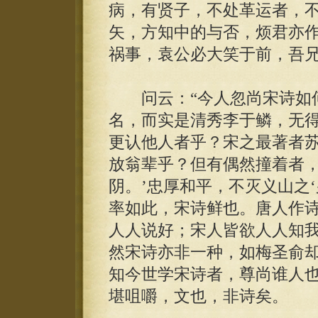
病，有贤子，不处革运者，不
矢，方知中的与否，烦君亦作
祸事，袁公必大笑于前，吾
问云：“今人忽尚宋诗如何
名，而实是清秀李于鳞，无
更认他人者乎？宋之最著者
放翁辈乎？但有偶然撞着者，
阴。’忠厚和平，不灭义山之
率如此，宋诗鲜也。唐人作
人人说好；宋人皆欲人人知
然宋诗亦非一种，如梅圣俞
知今世学宋诗者，尊尚谁人
堪咀嚼，文也，非诗矣。