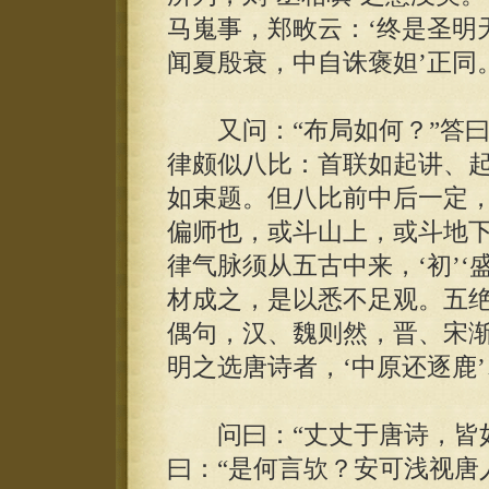
马嵬事，郑畋云：‘终是圣明
闻夏殷衰，中自诛褒妲’正同
又问：“布局如何？”答曰
律颇似八比：首联如起讲、
如束题。但八比前中后一定
偏师也，或斗山上，或斗地
律气脉须从五古中来，‘初’‘
材成之，是以悉不足观。五
偶句，汉、魏则然，晋、宋
明之选唐诗者，‘中原还逐鹿’
问曰：“丈丈于唐诗，皆如
曰：“是何言欤？安可浅视唐