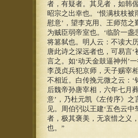
者，有疑者。其见者，如韩偓
昭宗之出幸也。‘恨满枝枝被
慰意’，望李克用、王师范之
为贼臣弱帝室也。‘临阶一盏
将篡弑也。明人云：不读大
唐此诗之深远者也，可易言‘初
言之。如‘动天金鼓逼神州’一
李茂贞兵犯京师，天子赐宰
不相近。白传挽元微之云：‘
后魏帝孙唐宰相，六年七月葬
意’，乃杜元凯《左传序》之
见。周伯弜以王建‘五色云中
者，极其褒美，无哀惜之义
也。”