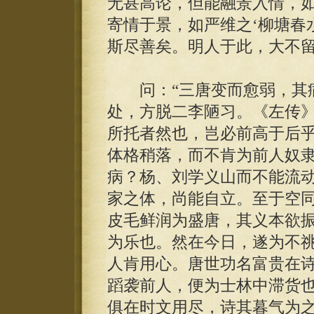
无甚高论，但能融景入情，如
寄情于景，如严维之‘柳塘春
斯尽善矣。明人于此，大不留
问：“三唐变而愈弱，其病
处，方脱二李陋习。《左传
所托者然也，岂必前高于后
体格稍落，而不肯为前人奴
病？杨、刘学义山而不能流
家之体，尚能自立。至于空
皮毛鲜润为盛唐，其义本欲振起
为乐也。然在今日，遂为不
人肯用心。唐世功名富贵在
蹈袭前人，便为士林中滞货
俱在时文用尽，诗其暮气为