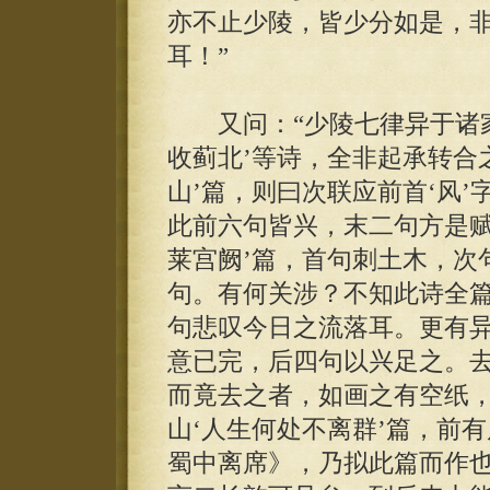
亦不止少陵，皆少分如是，
耳！”
又问：“少陵七律异于诸家
收蓟北’等诗，全非起承转合
山’篇，则曰次联应前首‘风’
此前六句皆兴，末二句方是赋
莱宫阙’篇，首句刺土木，次
句。有何关涉？不知此诗全
句悲叹今日之流落耳。更有异
意已完，后四句以兴足之。
而竟去之者，如画之有空纸
山‘人生何处不离群’篇，前
蜀中离席》，乃拟此篇而作