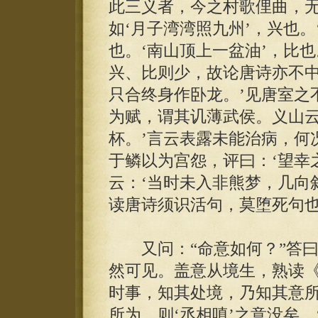
此三义者，今之村歌俚曲，
如‘月子湾湾照九州’，兴也。
也。‘南山顶上一盆油’，比
兴、比则少，故论唐诗亦不中
只合终身作卧龙。’见唐室之
为赋，谓其讥薄武侯。义山云
杯。’言云表露未能治病，何
于鳞以为宫怨，评曰：‘望幸
云：‘当时未入非熊梦，几向
读唐诗须识活句，莫堕死句也
又问：“命意如何？”答曰
然可见。盖意从境生，熟读
时事，知其处境，乃知其意
所为，则‘丞相嗔’之意没矣。