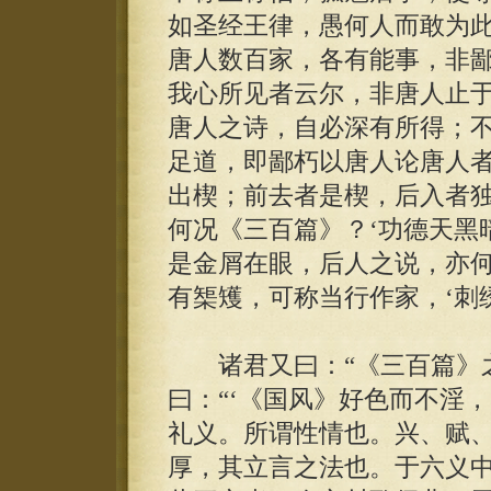
如圣经王律，愚何人而敢为
唐人数百家，各有能事，非
我心所见者云尔，非唐人止
唐人之诗，自必深有所得；
足道，即鄙朽以唐人论唐人
出楔；前去者是楔，后入者
何况《三百篇》？‘功德天黑
是金屑在眼，后人之说，亦
有榘矱，可称当行作家，‘刺
诸君又曰：“《三百篇》之
曰：“‘《国风》好色而不淫
礼义。所谓性情也。兴、赋
厚，其立言之法也。于六义