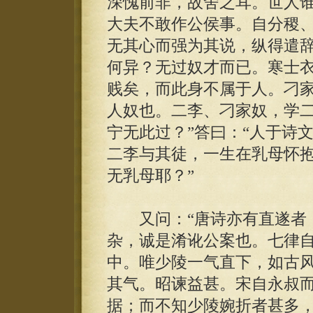
深愧前非，故舍之耳。世人
大夫不敢作公侯事。自分稷
无其心而强为其说，纵得遣
何异？无过奴才而已。寒士
贱矣，而此身不属于人。刁
人奴也。二李、刁家奴，学二
宁无此过？”答曰：“人于诗
二李与其徒，一生在乳母怀
无乳母耶？”
又问：“唐诗亦有直遂者，
杂，诚是淆讹公案也。七律
中。唯少陵一气直下，如古
其气。昭谏益甚。宋自永叔
据；而不知少陵婉折者甚多