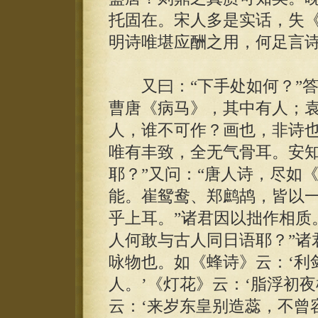
托固在。宋人多是实话，失
明诗唯堪应酬之用，何足言诗
又曰：“下手处如何？”答
曹唐《病马》，其中有人；
人，谁不可作？画也，非诗也
唯有丰致，全无气骨耳。安
耶？”又问：“唐人诗，尽如
能。崔鸳鸯、郑鹧鸪，皆以
乎上耳。”诸君因以拙作相质
人何敢与古人同日语耶？”诸
咏物也。如《蜂诗》云：‘利
人。’《灯花》云：‘脂浮初
云：‘来岁东皇别造蕊，不曾