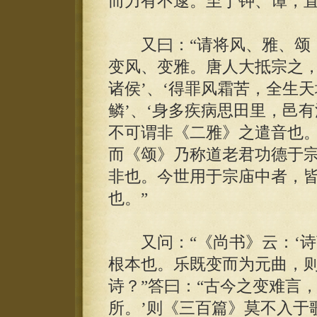
而力有不逮。至于钟、谭，直
又曰：“请将风、雅、颂，
变风、变雅。唐人大抵宗之，
诸侯’、‘得罪风霜苦，全生
鳞’、‘身多疾病思田里，邑
不可谓非《二雅》之遣音也
而《颂》乃称道老君功德于
非也。今世用于宗庙中者，
也。”
又问：“《尚书》云：‘诗
根本也。乐既变而为元曲，
诗？”答曰：“古今之变难言
所。’则《三百篇》莫不入于