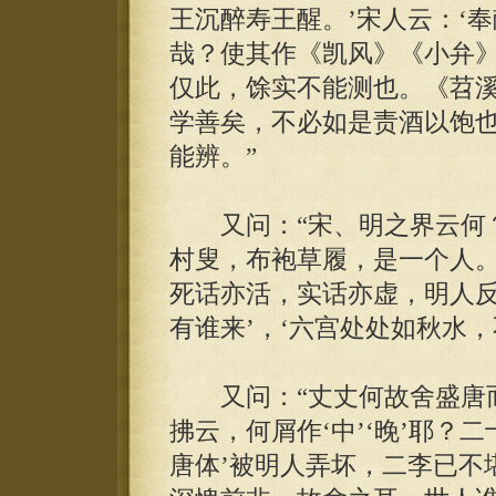
王沉醉寿王醒。’宋人云：‘
哉？使其作《凯风》《小弁
仅此，馀实不能测也。《苕溪
学善矣，不必如是责酒以饱
能辨。”
又问：“宋、明之界云何？
村叟，布袍草履，是一个人
死话亦活，实话亦虚，明人反
有谁来’，‘六宫处处如秋水
又问：“丈丈何故舍盛唐而
拂云，何屑作‘中’‘晚’耶？
唐体’被明人弄坏，二李已不