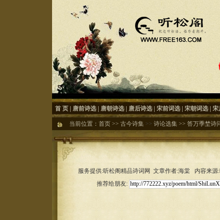
首 页
|
唐前诗选
|
唐朝诗选
|
唐后诗选
|
宋前词选
|
宋朝词选
|
宋
当前位置：
首页
>>
古今诗集
>>
诗论选集
>>
答万季埜诗
服务提供:听松阁精品诗词网 文章作者:海棠 内容来源:听松
推荐给朋友: