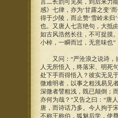
言二长韵可见矣，到后来力
感》七律，亦为‘甘露之变’
得于少陵，而止赞‘雪岭未归
也。又唐人七言绝句，大抵
如古风浩然长往，不可捉摸
小棹，一瞬而过，无意味也”
又问：“严沧浪之说诗，耑
人无所悟入，终落宋、明死
处下手而得悟入？彼实无见
微难明者，以事之粗浅易见
深微者譬粗浅，既已颠倒；
亦何为哉？”又告之曰：“唐
唐，而诗话乃多。今人拘于
不称王称伯，狐魅后学，使