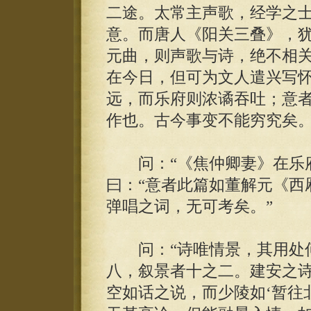
二途。太常主声歌，经学之
意。而唐人《阳关三叠》，
元曲，则声歌与诗，绝不相
在今日，但可为文人遣兴写
远，而乐府则浓谲吞吐；意
作也。古今事变不能穷究矣。
问：“《焦仲卿妻》在乐府
曰：“意者此篇如董解元《西
弹唱之词，无可考矣。”
问：“诗唯情景，其用处何
八，叙景者十之二。建安之
空如话之说，而少陵如‘暂往