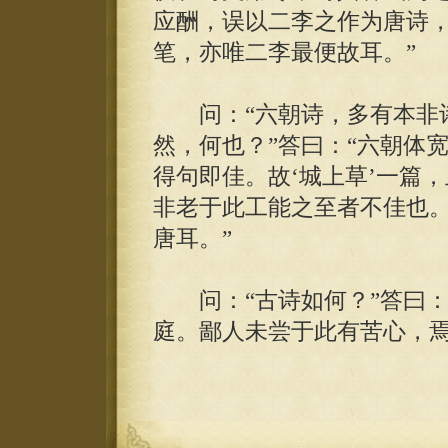
应酬，误以二李之作为唐诗
笔，亦唯二李最便故耳。”
问：“六朝诗，多有本非诗
然，何也？”答曰：“六朝体
得句即佳。故‘城上草’一篇
非老于此工能之至者不佳也
唐耳。”
问：“古诗如何？”答曰：
庭。鄙人未尝于此有苦心，焉