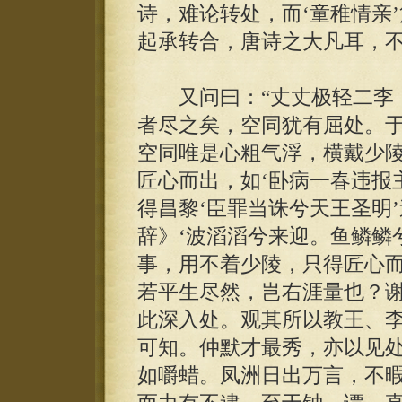
诗，难论转处，而‘童稚情亲
起承转合，唐诗之大凡耳，不
又问曰：“丈丈极轻二李，
者尽之矣，空同犹有屈处。
空同唯是心粗气浮，横戴少
匠心而出，如‘卧病一春违报
得昌黎‘臣罪当诛兮天王圣明
辞》‘波滔滔兮来迎。鱼鳞鳞
事，用不着少陵，只得匠心
若平生尽然，岂右涯量也？
此深入处。观其所以教王、
可知。仲默才最秀，亦以见
如嚼蜡。凤洲日出万言，不