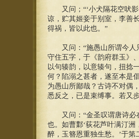
又问；“‘小犬隔花空吠影’
谅，贮其姬妾于别室，李善
得祸，皆以此也。”
又问：“施愚山所谓今人只
守住五字，于《韵府群玉》
以句辏韵，以意辏句，扭捻
何？陷溺之甚者，遂至本是
为愚山所鄙哉？古诗不对偶
悉反之，已是束缚事。若又步
又问：“金圣叹谓唐诗必在
也。如曹鄴‘荻花芦叶满汀洲
醉，玉簪恩重独生愁。’于第