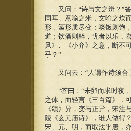
又问：“诗与文之辨？”答
同耳。意喻之米，文喻之炊
形，酒形质尽变；啖饭则饱
道；饮酒则醉，忧者以乐，
风》、《小弁》之意，断不
乎？”
又问云：“人谓作诗须合于
”答曰：“未卵而求时夜，
之体，而轻言《三百篇》，
《颂》异，变与正异，宋注
陵《玄元庙诗》，谁人做得
宋、元、明，而取法乎唐，亦