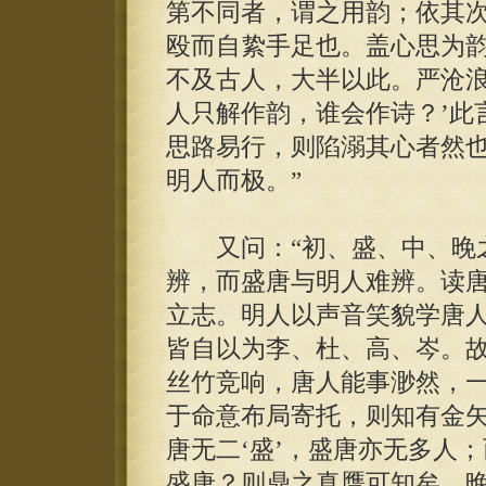
第不同者，谓之用韵；依其
殴而自絷手足也。盖心思为
不及古人，大半以此。严沧浪
人只解作韵，谁会作诗？’此
思路易行，则陷溺其心者然
明人而极。”
又问：“初、盛、中、晚之
辨，而盛唐与明人难辨。读
立志。明人以声音笑貌学唐
皆自以为李、杜、高、岑。
丝竹竞响，唐人能事渺然，
于命意布局寄托，则知有金
唐无二‘盛’，盛唐亦无多人
盛唐？则鼎之真赝可知矣。