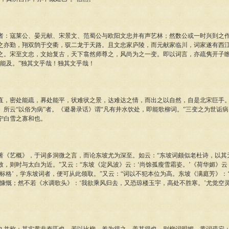
寇莱公、晏元献、宋景文、范蜀公与欧阳文忠并有声艺林；然数公或一时兴到之作
之亦勤，翔双鹄于交衢，驭二龙于天路。且文忠家庐陵，而元献家临川，词家遂有西
之。宋至文忠，文始复古，天下翕然师尊之，风尚为之一变。即以词言，亦疏隽开子
莫能及。”独其文乎哉！独其文乎哉！
密处能疏，奡处能平，状难状之景，达难达之情，而出之以自然，自是北宋巨手。
》所云“以俗为病”者。《避暑录话》谓“凡有井水饮处，即能歌柳词。”三变之为世诟
宁白雪之寡和也。
艺概》，于词多洞微之言，而论东坡尤为深至。如云：“东坡词颇似老杜诗，以其
致，则时与太白为近。”又云：“东坡《定风波》云：‘尚馀孤瘦雪霜姿。’《荷华媚》云
风流标格’，学东坡词者，便可从此领取。”又云：“词以不犯本位为高。东坡《满庭芳》：
诚慷慨；然不若《水调歌头》：‘我欲乘风归去，又恐琼楼玉宇，高处不胜寒。’尤觉空