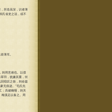
，所造虽深，识者薄
则韩氏省吏之说，或不
味差薄耳。
，则用意难也。以儇
珠翠羽，犹嫌其重，何
低回唱叹之馀，则命篇
豪无痕迹。”毛氏先
工；高健幽咽，则关
、梅溪足以备之。周