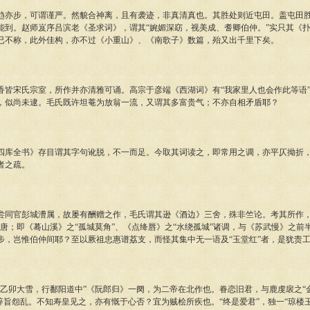
步，可谓谨严。然貌合神离，且有袭迹，非真清真也。其胜处则近屯田。盖屯田胜
能到。赵师岌序吕滨老《圣求词》，谓其“婉媚深窈，视美成、耆卿伯仲。”实只其《
已不称，此外佳构，亦不过《小重山》、《南歌子》数篇，殆又出千里下矣。
宋氏宗室，所作并亦清雅可诵。高宗于彦端《西湖词》有“我家里人也会作此等语”
，似尚未逮。毛氏既许坦菴为放翁一流，又谓其多富贵气；不亦自相矛盾耶？
全书》存目谓其字句讹脱，不一而足。今取其词读之，即常用之调，亦平仄拗折，
者之疏。
官彭城漕属，故屡有酬赠之作，毛氏谓其逊《酒边》三舍，殊非竺论。考其所作，
南唐；即《蓦山溪》之“孤城莫角”、《点绛唇》之“水绕孤城”诸调，与《苏武慢》之前
步，岂惟伯仲间耶？至以厥祖忠惠谱荔支，而怪其集中无一语及“玉堂红”者，是犹责
卯大雪，行鄱阳道中”《阮郎归》一阕，为二帝在北作也。眷恋旧君，与鹿虔扆之“金
辞旨怨乱。不知寿皇见之，亦有慨于心否？宜为贼桧所疾也。“终是爱君”，独一“琼楼