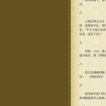
后山以秦七、黄九并
均。
六
少游以绝尘之才，早
深，而怨悱不乱，悄
也。”予于少游之词
后者，况其下邪？
七
淮海、小山，真古之
诚为知言，彼《丹阳
八
程正伯凄婉绵丽，与
好》、《闺怨无闷》
九
晁无咎为苏门四士之
其词顾挹苏氏之馀波