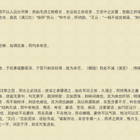
以人品分升降；然如毛滂之附蔡京，史达祖之依侂胄，王安中之反覆，曾觌之邪佞
传，据其《满江红》“咏怀”所云：“怜牛后，怀鸡肋。”又云：“一钱不值贫相逼。”
柳，短调近秦，而均未有至。
于此事蕴酿甚深。子晋只称其轻倩，犹为未尽。《樵隐》胜处不减《溪堂》，情
挚之思，而出之必浅近，使读之者骤遇之，如在耳目之前，久诵之，而得隽永之趣
炼，使篇无累句，句无累字，圆润明密，言如贯珠，则铸词难也。其为体也纤弱，明
姿，而不藉粉泽，则设色难也。其为境也婉媚，虽以惊露取妍，实贵含蓄不尽，时在
：“结构天成，而中有艳语、隽语、奇语、豪语、苦语、痴语、没要紧语，如巧匠运斤，
盛也，其妙处不在豪快，而在高健；不在艳冶，而在幽咽。豪快可以气取，艳冶可以言
也。”又曰：“言欲层深，语欲浑成。”诸家所论，未尝专属一人，而求之两宋，惟片玉
”之一字。词至于浑，则无可复进矣。