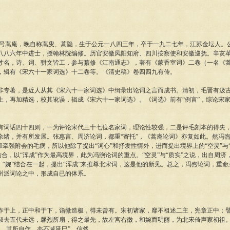
庵，晚自称蒿叟、蒿隐，生于公元一八四三年，卒于一九二七年，江苏金坛人。
八八六年中进士，授翰林院编修。历官安徽凤阳知府、四川按察使和安徽巡抚。辛亥
才名，诗、词、骈文皆工，参与纂修《江南通志》，著有《蒙香室词》二卷（一名《
，辑有《宋六十一家词选》十二卷等。《清史稿》卷四四九有传。
著，是近人从其《宋六十一家词选》中缉录出论词之言而成书。清初，毛晋有汲古
上，再加精选，校其讹误，辑成《宋六十一家词选》。《词选》前有“例言”，综论宋
话四十四则，一为评论宋代三十七位名家词，理论性较强，二是评毛刻本的得失，
余绪，并有所发展。张惠言、周济论词，都重“寄托”，《蒿庵论词》亦复如此。然冯
和牵强附会的毛病，所以他除了提出“词心”和抒发性情外，进而提出境界上的“空灵”与
的结合，以“浑成”作为最高境界，此为冯煦论词的重点。“空灵”与“质实”之说，出自周
、“婉”结合在一起，提出“浑成”来推尊北宋词，这是他的新见。总之，冯煦论词，重
州派词论之中，形成自已的体系。
上，正中和于下，诣微造极，得未曾有。宋初诸家，靡不祖述二主，宪章正中；譬
叔去五代未远，馨烈所扇，得之最先，故左宫右徵，和婉而明丽，为北宋倚声家初祖
词，其所自作，亦不减延巳”。信然。