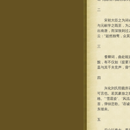
二
宋初大臣之为词者：
与元献学之既至，为
出南唐，而深致则过
云：“超然独骛，众
三
耆卿词，曲处能直，
黩，有不仅如《提要
盖与其千夫竞声，毋
四
兴化刘氏熙载所著《
可言也。若其豪放之
格。’‘雪霜姿’、‘
首，弹铗悲歌。’语
东坡矣。
五