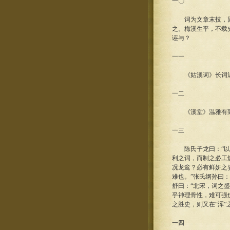
一〇
词为文章末技，固不
之。梅溪生平，不载史
诬与？
一一
《姑溪词》长词近
一二
《溪堂》温雅有致，
一三
陈氏子龙曰：“以沈
利之词，而制之必工
况龙鸾？必有鲜妍之
难也。”张氏纲孙曰
舒曰：“北宋，词之
乎神理骨性，难可强
之胜史，则又在“浑
一四