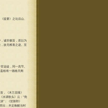
《提要》之论后山、
，诚非极旨，若以为
旋，故无椎凿之迹。至
官远徒，同一高节。
。盖桧有一德格天阁
首，《木兰花慢》
《水调歌头》云：“尧
涕”；《贺新郎》
笔而出；并足唤醒当时