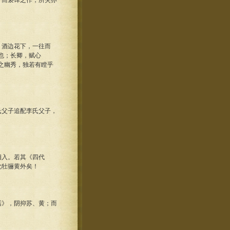
而亵诨之作，所失亦
酒边花下，一往而
也；长卿，赋心
之幽秀，独若有瞠乎
父子追配李氏父子，
入。若其《四代
牝牡骊黄外矣！
》，阴抑苏、黄；而