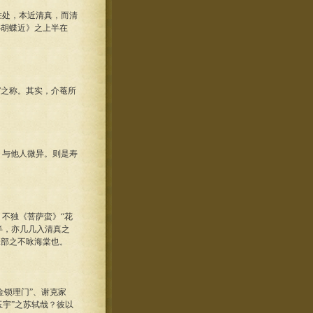
处，本近清真，而清
扑胡蝶近》之上半在
之称。其实，介菴所
与他人微异。则是寿
不独《菩萨蛮》“花
半，亦几几入清真之
工部之不咏海棠也。
锁理门”、谢克家
玉宇”之苏轼哉？彼以