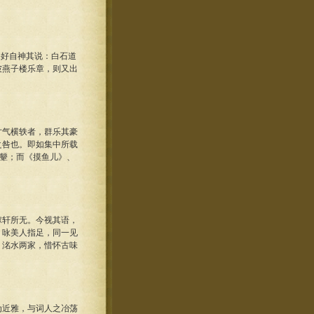
好自神其说：白石道
坡燕子楼乐章，则又出
气横轶者，群乐其豪
之咎也。即如集中所载
效颦；而《摸鱼儿》、
轩所无。今视其语，
》咏美人指足，同一见
、洺水两家，惜怀古味
近雅，与词人之冶荡