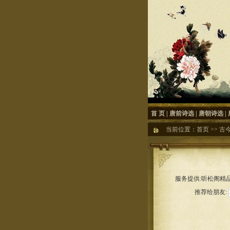
首 页
|
唐前诗选
|
唐朝诗选
|
当前位置：
首页
>>
古
服务提供:听松阁精品
推荐给朋友: