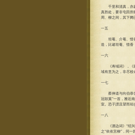
千里和清真，亦趋亦
真胜处，要非屯田所
周、柳之间，其下阕
一五
坦菴、介菴、惜香皆
造，比诸坦菴、惜香
一六
《寿域词》，《四库
域有意为之，非尽校
一七
蔡伸道与向伯恭尝同
冠鼓翼”一首，雅近
室。恐子諲且望而却
一八
《酒边词》“绍兴乙
之“依依宫柳”，同一