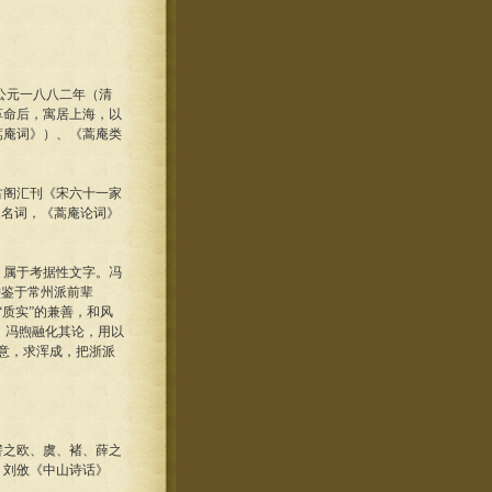
公元一八八二年（清
革命后，寓居上海，以
蒿庵词》）、《蒿庵类
阁汇刊《宋六十一家
家名词，《蒿庵论词》
属于考据性文字。冯
煦鉴于常州派前辈
“质实”的兼善，和风
济，冯煦融化其论，用以
命意，求浑成，把浙派
之欧、虞、褚、薛之
。刘攽《中山诗话》