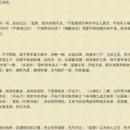
工拙也。
词，其自记云：“是夜，西兴亦闻天乐。”子晋遂谓天神亦不以人废言。不知宋人每
归功于《平调满江红》；于海野何讥焉？《独醒杂志》谓逻卒闻张建封庙中鬼，歌东
已。
可羁勒，能于唐宋诸大家外，别树一帜。自兹以降，词遂有门户、主奴之见。而才
浮嚣之子，亦靡不推波助澜，自托辛、刘，以屏蔽其陋；则非稼轩之咎，而不善学者
复长恨”一阕，《水龙吟》“昔时曾有佳人”一阕，连缀古语，浑然天成，既非东家所能
近》诸作，摧刚为柔，缠绵悱侧，尤与粗犷一派，判若秦越。
然得其豪放，未得其宛转。子晋亟称其《天仙子》、《小桃红》二阕，云纤秀为稼
甚也；《天仙子》则皆市井俚谈，不知子晋何取而称之？殆与陶九成之称其《沁园春
乐府》、黄机《竹斋诗馀》，亦幼安同调也。又有与幼安周旋而即效其体者，若西樵
比诸龙洲，抑又次焉。
独来，其逋峭沈郁之概，求之有宋诸家，无可方比；《提要》以为诗人之言，终为