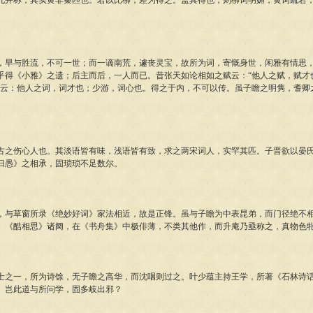
称；其实黄非秦匹也。若以比柳，差为得之。盖其得也，则柳词明媚，黄词疏宕；
与胜流，不可一世；而一谪南荒，遽丧灵宝，故所为词，寄慨身世，闲雅有情思，
乎得《小雅》之遗；后主而后，一人而已。昔张天如论相如之赋云：“他人之赋，赋才
亦云：他人之词，词才也；少游，词心也。得之于内，不可以传。虽子瞻之明隽，耆卿
伤心人也。其淡语皆有味，浅语皆有致，求之两宋词人，实罕其匹。子晋欲以晏氏
归愚》之相承，固琐琐不足数尔。
草窗所录《绝妙好词》家法相近，故是正锋。虽与子瞻为中表昆弟，而门径绝不相
、《酷相思》诸阕，在《书舟集》中极俳薄，不类其他作，而升庵乃亟称之，真物色
一，所为诗馀，无子瞻之高华，而沈咽则过之。叶少蕴主持王学，所著《石林诗话
。岂此道与所问学，固多岐出邪？