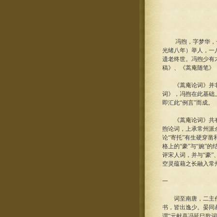
冯煦，字梦华，号蒿
光绪八年）举人，一
遗老终世。冯煦少有
稿》、《蒿庵随笔》
《蒿庵论词》并非专
词》，冯煦在此基础
即汇此“例言”而成。
《蒿庵论词》共有词
煦论词，上承常州派
论“寄托”有生硬穿凿
格上的“豪”与“婉”
评宋人词，并与“豪”
空灵蕴藉之长融入常
一
词至南唐，二主作于
书，皆出逸少。晏同
谓“元献喜冯延巳歌