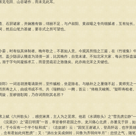
第见屯田、山谷诸作，而未见此耳。
石屛诸家，并娴雅有馀，绵丽不足，与卢叔阳、黄叔暘之专尚细腻者，互有短长。
词，然后山笔力甚健，要非式之所可望也。
，时有似其体制者。晚年歌之，不甚如人意。今观其所指之三篇，在《竹坡集》中
然。盖少隐误认幾道为清倩一派，比其晚作，自觉未逮。不知北宋大家，每从空际盘
，渐于字句间凝炼求工，而昔贤疏宕之致微矣。此亦南北宋之关键也。
》一词送胡澹菴谪新州，至忤贼桧，坐是除名。与杨补之之屡徵不起，黄师宪之一
而所寿之人，由或书或不书。共《瑞鹤仙》一阕，首云：“倚格天峻阁。”疑即寿桧者
周旋，至秽德彰闻，乃存词而削其名邪？
赋《六州歌头》，感愤淋漓，主人为之罢席。他若《水调歌头》之“雪洗虏尘静”一
首，《浣溪沙》之“霜日明霄”一首，率皆眷怀君国之作。龙川痛心北虏，亦屡见于辞，如
封，于今应有一个半个耻和戎”；《念奴娇》云：“因笑王谢诸人，登高怀远，也学英雄
涕，念有君如此何愁虏”；又：“涕出女吴成倒转，问鲁为齐弱何年月”：忠愤之气，随