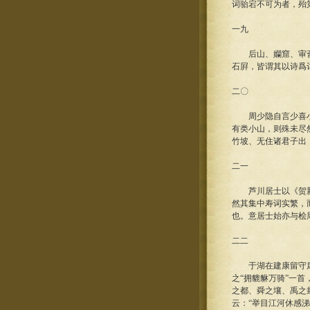
词骀宕不可为者，殆
一九
后山、孏窟、审斋、
石屛，皆谓其以诗爲
二〇
周少隐自言少喜小晏
有类小山，则殊未尽
竹坡、无住诸君子出
二一
芦川居士以《贺新郎
然其集中寿词实繁，
也。意居士始亦与桧
二二
于湖在建康留守席上
之“拥貔貅万骑”一
之都、舜之壤、禹之
云：“举目江河休感