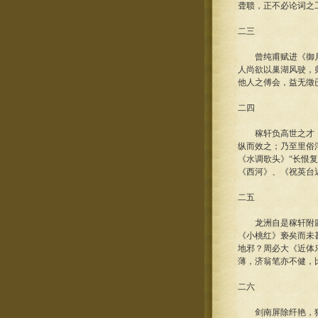
聋聩，正不必论词之
二三
曾纯甫赋进《御月》
人尚欲以巢湖风驶，
他人之傅会，益无徵
二四
稼轩负高世之才，不
纵而效之；乃至里俗
《水调歌头》“长恨
《西河》、《祝英台
二五
龙洲自是稼轩附庸；
《小桃红》亵矣而未
地邪？周必大《近体
薄，济翁笔亦不健，
二六
剑南屏除纤艳，独往