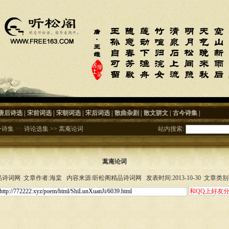
唐后诗选
|
宋前词选
|
宋朝词选
|
宋后词选
|
散曲杂剧
|
散文骈文
|
古今诗集
|
今诗集
>>
诗论选集
>>
蒿庵论词
站内搜索:
蒿庵论词
诗词网 文章作者:海棠 内容来源:听松阁精品诗词网 发表时间:2013-10-30 文章类别