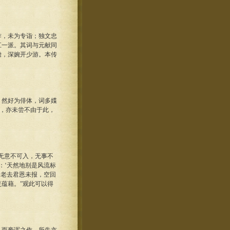
，未为专诣；独文忠
江一派。其词与元献同
瞻，深婉开少游。本传
然好为俳体，词多媟
病，亦未尝不由于此，
无意不可入，无事不
：‘天然地别是风流标
‘老去君恩未报，空回
灵蕴藉。”观此可以得