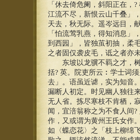
「休去倚危阑，斜阳正在，?
江流不尽，新恨云山千叠」
天去，秋无际。遥岑远目，
「怕流莺乳燕，得知消息」
到西园」，皆独茧初抽，柔
之者固仅袭皮毛，诋之者亦
东坡以龙骥不羁之才，树
括? 英。院吏所云︰学士词
去」。语虽近谑，实为知音
漏断人初定。时见幽人独往
无人省。拣尽寒枝不肯栖，
闻，宜涪翁称之为不食人间?
作，又或谓为黄州王氏女作
如〈蝶恋花〉之「枝上柳绵