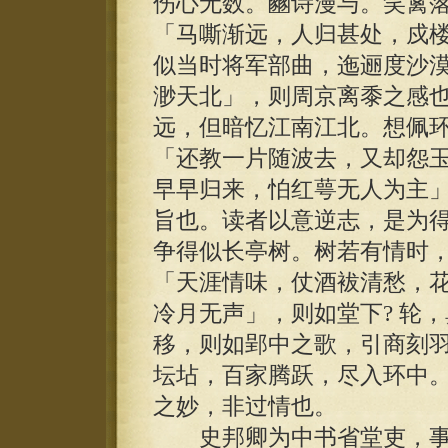
伤心无数。豳诗漫与。笑篱
「马嘶渐远，人归甚处，戍楼
似当时将军部曲，迤逦度沙
渺天北」，则周京离黍之感
远，但暗忆江南江北。想佩
「还教一片随波去，又却怨
早早归来，怕红萼无人为主
旨也。读者以意逆志，是为
争得似长亭树。树若有情时
「天涯情味，仗酒袚清愁，
冷月无声」，则如堂下? 轮
移，则如郢中之歌，引商刻
坛坫，百家腾跃，尽入环中
之妙，非过情也。
史邦卿为中书省堂吏，事