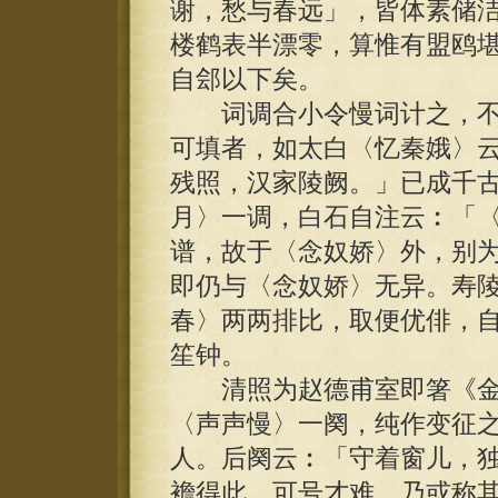
谢，愁与春远」，皆体素储
楼鹤表半漂零，算惟有盟鸥
自郐以下矣。
词调合小令慢词计之，不
可填者，如太白〈忆秦娥〉
残照，汉家陵阙。」已成千
月〉一调，白石自注云︰「
谱，故于〈念奴娇〉外，别
即仍与〈念奴娇〉无异。寿
春〉两两排比，取便优俳，
笙钟。
清照为赵德甫室即箸《金
〈声声慢〉一阕，纯作变征
人。后阕云︰「守着窗儿，
襜得此，可号才难。乃或称