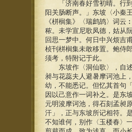
「济南春好雪初晴。行到
阳关肠断声。」东坡〈小秦
《栟榈集》〈瑞鹧鸪〉词云
秾。未学宣尼歌凤德，姑从
回思一梦中。何日中兴烦吉
桢刊栟榈集未敢移置。鲍侍
须考，特附记于此。
东坡作〈洞仙歌〉，自述
昶与花蕊夫人避暑摩诃池上
幼，不能悉记。但忆其首句
因以己意作一词补之。是东
元明浚摩诃池，得石刻孟昶
汗」，正与东坡所记相符。
不知谁何，别作〈玉楼春〉
剪裁而成，致为浅直。而小长