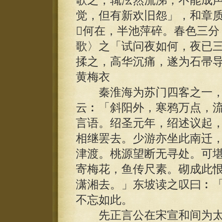
歌之，辄泫然流涕，不能成
觉，但有新欢旧怨」，和章
何在，半池萍碎。春色三分
歌〉之「试问夜如何，夜已
揉之，高华沉痛，遂为石帚导
黄梅衣
秦淮海为苏门四客之一，
云︰「斜阳外，寒鸦万点，
言语。绍圣元年，绍述议起
相继罢去。少游亦坐此南迁
津渡。桃源望断无寻处。可
寄梅花，鱼传尺素。砌成此
潇湘去。」东坡读之叹曰︰
不忘如此。
先正言公在宋宣和间为太