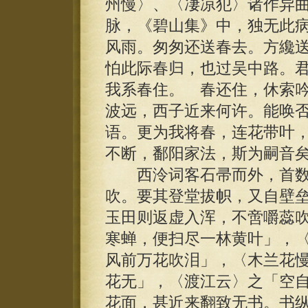
州慢〉、〈凄凉犯〉诸作异
脉，《碧山集》中，独无此
风雨。匆匆还送春去。方纔
怕此际春归，也过吴中路。
我系春住。 春还住，休索
波远，西子近来何许。能唤
语。更为我将春，连花带叶
不断，鄱阳家法，斯为嗣音
西泠词客石帚而外，首数
吹。要其登堂拔帜，又自壁
玉田则返虚入浑，不啻嚼蕊
寒蝉，便扫尽一林黄叶」，
风前万花吹泪」，〈木兰花
花无」，〈渡江云〉之「空
花面，甚近来翻致无书。书