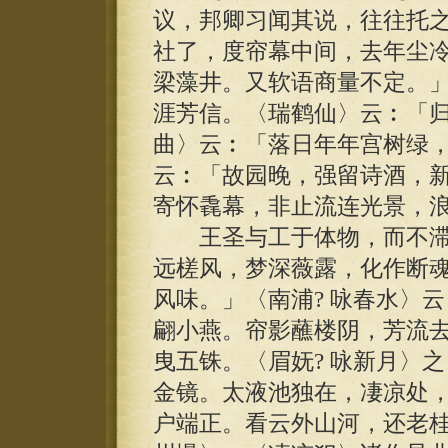
议，邦卿习闻其说，往往托
社了，度帘幕中间，去年尘
梁藻井。又软语商量不定。
涯芳信。〈瑞鹤仙〉云︰「
曲〉云︰「落日年年宫树绿
云︰「故园晚，强留诗酒，
寄怀毳幕，非止流连光景，
王圣与工于体物，而不滞色
远槎风，梦深薇露，化作断
风味。」〈南浦? 咏春水〉
翩小燕。帘影蘸楼阴，芳流
曳五铢。〈眉妩? 咏新月〉
金镜。太液池独在，凄凉处
户端正。看云外山河，还老