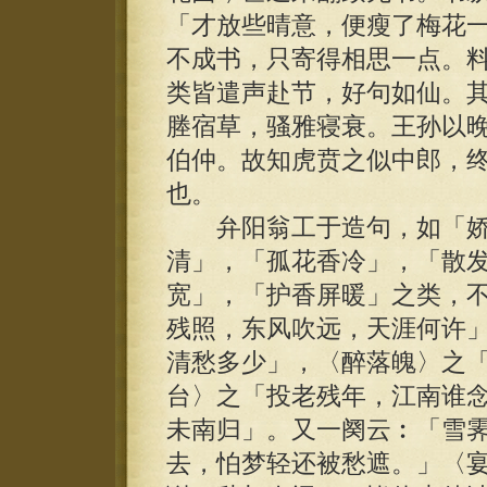
「才放些晴意，便瘦了梅花一
不成书，只寄得相思一点。
类皆遣声赴节，好句如仙。
塍宿草，骚雅寝衰。王孙以
伯仲。故知虎贲之似中郎，
也。
弁阳翁工于造句，如「娇
清」，「孤花香冷」，「散
宽」，「护香屏暖」之类，
残照，东风吹远，天涯何许
清愁多少」，〈醉落魄〉之
台〉之「投老残年，江南谁
未南归」。又一阕云︰「雪
去，怕梦轻还被愁遮。」〈