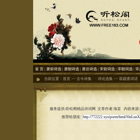
首 页
|
唐前诗选
|
唐朝诗选
|
唐后诗选
|
宋前词选
|
宋朝词选
|
宋
当前位置：
首页
>>
古今诗集
>>
诗论选集
>>
双砚斋词话
服务提供:听松阁精品诗词网 文章作者:海棠 内容来源:听松
推荐给朋友: