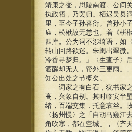
靖康之变，思陵南渡。公间
执政牾，乃罢归。栖迟吴县
里，至今子孙蕃衍。曾孙小
庙，松楸故无恙也。着《栟
四库。公为词不涉绮语，如
转山回路欲迷。朱阑出翠微
冷香寻梦归。」〈生查子〉
酒醒却无人，帘外三更雨。
知公出处之节概矣。
词家之有白石，犹书家之
高，兴象自别。其时临安半
绪，百端交集，托意哀丝。
〈扬州慢〉之「自胡马窥江
角吹寒，都在空城」，〈齐