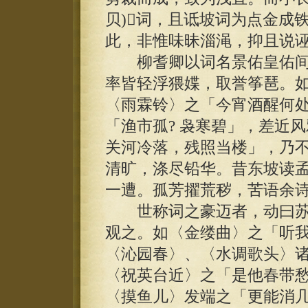
贝)词，且诋坡词为点金成
此，非惟味昧淄渑，抑且说
柳耆卿以词名景佑皇佑间
率皆轻浮猥媟，取誉筝琶。
〈雨霖铃〉之「今宵酒醒何
「渔市孤? 袅寒碧」，差近
关河冷落，残照当楼」，乃
清旷，涤尽铅华。昔东坡读
一遭。孤芳擢荒秽，苦语余
世称词之豪迈者，动曰苏
观之。如〈金缕曲〉之「听
〈沁园春〉、〈水调歌头〉
〈祝英台近〉之「是他春带
〈摸鱼儿〉发端之「更能消几番