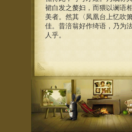
裙白发之嫠妇，而猥以谰语
美者。然其〈凤凰台上忆吹
佳。昔涪翁好作绮语，乃为
人乎。