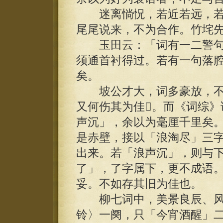
迷离惝怳，若近若远，若
尾尾说来，不为合作。竹垞
玉田云：「词有一二警句
须通首衬得过。若有一句落
矣。
坡公才大，词多豪放，不
又何伤其为佳。而《词综》
声沉」，余以为毫厘千里矣
是赤壁，接以「浪淘尽」三
出来。若「浪声沉」，则与
了」，了字属下，更不成语
妥。不如存其旧为佳也。
柳七词中，美景良辰、风
铃〉一阕，只「今宵酒醒」