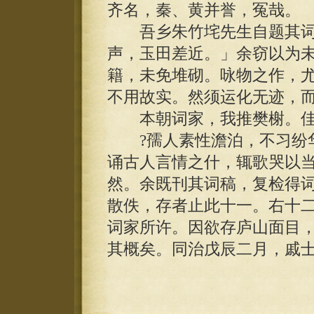
齐名，秦、黄并誉，冤哉。
吾乡朱竹垞先生自题其词
声，玉田差近。」余窃以为
籍，未免堆砌。咏物之作，
不用故实。然须运化无迹，
本朝词家，我推樊榭。佳?
?孺人素性澹泊，不习纷华
诵古人言情之什，辄歌哭以
然。余既刊其词稿，复检得
散佚，存者止此十一。右十
词家所许。因欲存庐山面目
其概矣。同治戊辰二月，戚