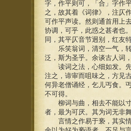
字，作平则可，「合」字作
之，故其着《词律》，注仄
可作平声读。然则通首用上
协调，可乎，此惑之甚者也
同，其平仄音节迥别，红友
乐笑翁词，清空一气，转
泛，斯为圣乎。余谈古人词
读词之法，心细如发。先
注之，谛审而咀味之，方见
何异老僧诵经，乞儿丐食。
不可得。
柳词与曲，相去不能以寸
者，最为可厌。其为词无非
言情之作易于亵，其实情
余以为好为亵语者，不足与