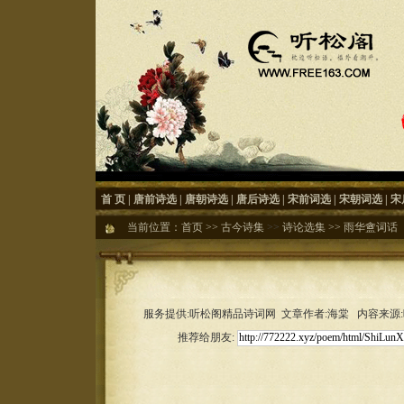
首 页
|
唐前诗选
|
唐朝诗选
|
唐后诗选
|
宋前词选
|
宋朝词选
|
宋
当前位置：
首页
>>
古今诗集
>>
诗论选集
>>
雨华盦词话
服务提供:听松阁精品诗词网 文章作者:海棠 内容来源:听松
推荐给朋友: