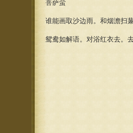
菩萨蛮
谁能画取沙边雨。和烟澹扫
鸳鸯如解语。对浴红衣去。