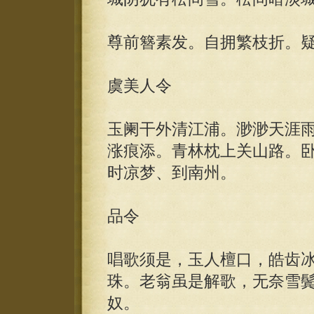
尊前簪素发。自拥繁枝折。
虞美人令
玉阑干外清江浦。渺渺天涯
涨痕添。青林枕上关山路。
时凉梦、到南州。
品令
唱歌须是，玉人檀口，皓齿
珠。老翁虽是解歌，无奈雪
奴。