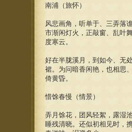
南浦（旅怀）
风悲画角，听单于、三弄落
市渐闲灯火，正敲窗、乱叶
度寒云。
好在半胧溪月，到如今、无
裙。为问暗香闲艳，也相思
倚黄昏。
惜馀春慢（情景）
弄月馀花，团风轻絮，露湿
睡残清晓。还似初相见时，