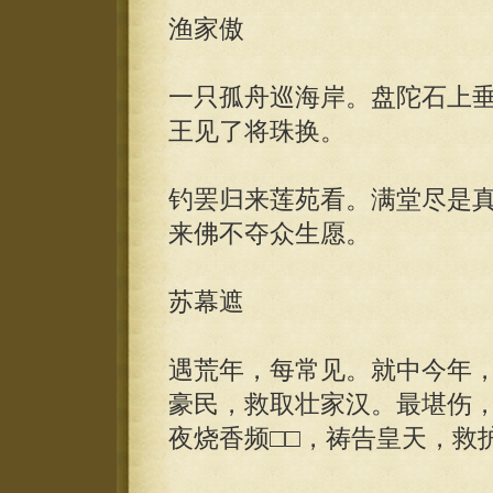
渔家傲
一只孤舟巡海岸。盘陀石上
王见了将珠换。
钓罢归来莲苑看。满堂尽是真
来佛不夺众生愿。
苏幕遮
遇荒年，每常见。就中今年
豪民，救取壮家汉。最堪伤
夜烧香频□□，祷告皇天，救