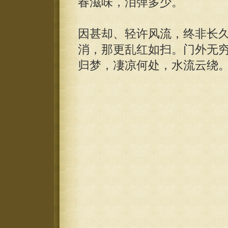
春滋味，泪弹多少。
因甚却、轻许风流，终非长
消，那更乱红如扫。门外无
归梦，凄凉何处，水流云绕