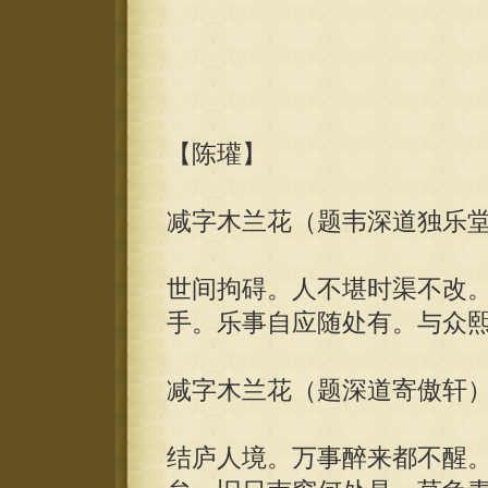
【陈瓘】
减字木兰花（题韦深道独乐
世间拘碍。人不堪时渠不改
手。乐事自应随处有。与众
减字木兰花（题深道寄傲轩
结庐人境。万事醉来都不醒