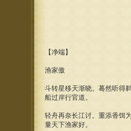
【净端】
渔家傲
斗转星移天渐晓。蓦然听得
船过岸行官道。
轻舟再奈长江讨。重添香饵
量天下渔家好。