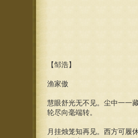
【邹浩】
渔家傲
慧眼舒光无不见。尘中一一
轮尽向毫端转。
月挂烛笼知再见。西方可履