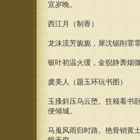
宜岁晚。
西江月（制香）
龙沫流芳旎旎，犀沈锯削霏
银叶初温火缓，金猊静褭烟
虞美人（题玉环玩书图）
玉搔斜压乌云堕。拄颊看书
便倾城。
马嵬风雨归时路。艳骨销黄