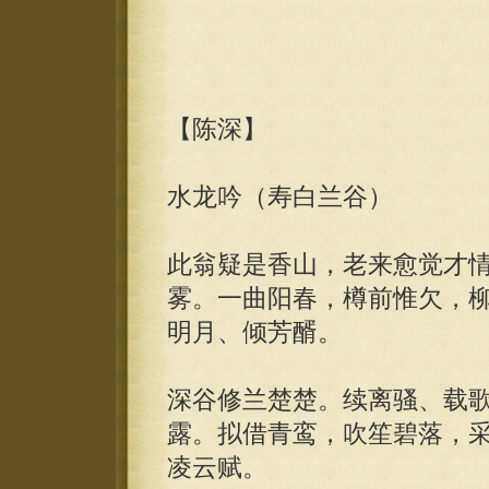
【陈深】
水龙吟（寿白兰谷）
此翁疑是香山，老来愈觉才
雾。一曲阳春，樽前惟欠，
明月、倾芳醑。
深谷修兰楚楚。续离骚、载
露。拟借青鸾，吹笙碧落，
凌云赋。