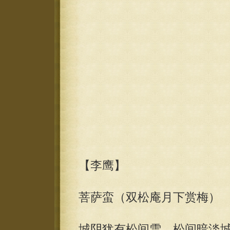
【李鹰】
菩萨蛮（双松庵月下赏梅）
城阴犹有松间雪。松间暗淡