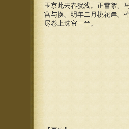
玉京此去春犹浅。正雪絮、
宫与换。明年二月桃花岸。
尽卷上珠帘一半。