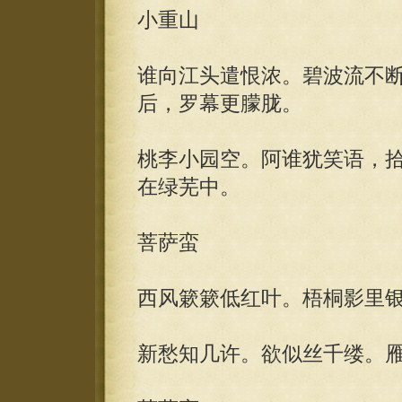
小重山
谁向江头遣恨浓。碧波流不
后，罗幕更朦胧。
桃李小园空。阿谁犹笑语，
在绿芜中。
菩萨蛮
西风簌簌低红叶。梧桐影里
新愁知几许。欲似丝千缕。