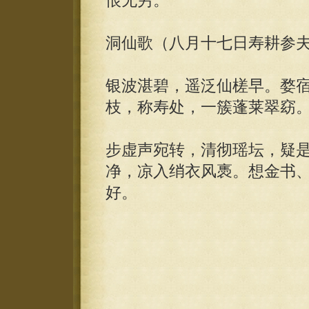
恨无穷。
洞仙歌（八月十七日寿耕参
银波湛碧，遥泛仙槎早。婺
枝，称寿处，一簇蓬莱翠窈
步虚声宛转，清彻瑶坛，疑
净，凉入绡衣风褭。想金书
好。