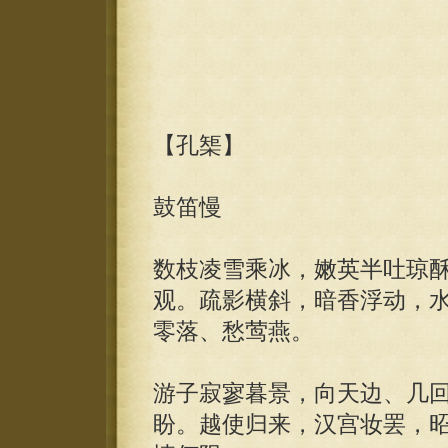
【孔榘】
鼓笛慢
数枝凌雪乘冰，嫩英半吐琼
观。疏影横斜，暗香浮动，
零落、愁莺燕。
游子寂寥暮景，向天边、几
盼。越使归来，汉宫妆罢，