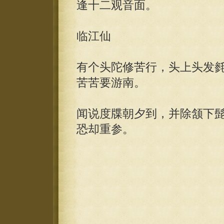
逢十二观音面。
临江仙
有个头陀修苦行，头上头发
苦苦要游南。
闻说度牒朝夕到，并除颔下
恐却重参。