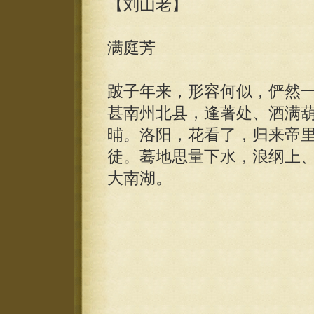
【刘山老】
满庭芳
跛子年来，形容何似，俨然
甚南州北县，逢著处、酒满
晡。洛阳，花看了，归来帝
徒。蓦地思量下水，浪纲上
大南湖。