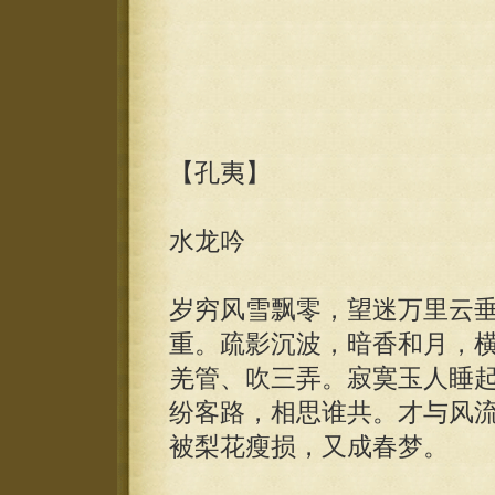
【孔夷】
水龙吟
岁穷风雪飘零，望迷万里云
重。疏影沉波，暗香和月，
羌管、吹三弄。寂寞玉人睡
纷客路，相思谁共。才与风
被梨花瘦损，又成春梦。