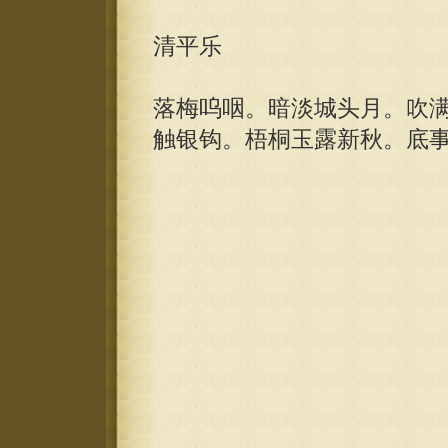
清平乐
落梅呜咽。暗淡城头月。吹
触银钩。梧桐玉露新秋。底