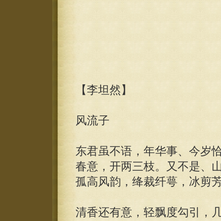
【李坦然】
风流子
东君虽不语，年华事、今岁
春意，开两三枝。又不是、
孤高风韵，绛裁纤萼，冰剪
清香还有意，轻飘度勾引，