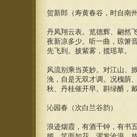
贺新郎（寿黄春谷，时自南
丹凤翔云表。览德辉、翩然
夜新凉多少。听一曲，琼箫
先飞到。披紫雾，揽瑶草。
风流别乘当英妙。对江山、
浼，自是无双才调。况槐荫、
秋、丹桂催开早。斟绿醑，
沁园春（次白兰谷韵）
浪迹烟霞，有酒千钟，有书
媚，笑面如花。濯发沧浪，