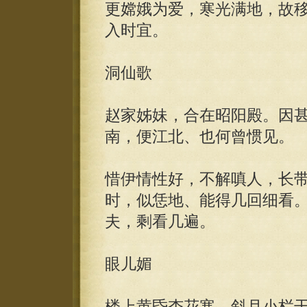
更嫦娥为爱，寒光满地，故
入时宜。
洞仙歌
赵家姊妹，合在昭阳殿。因
南，便江北、也何曾惯见。
惜伊情性好，不解嗔人，长
时，似恁地、能得几回细看
夫，剩看几遍。
眼儿媚
楼上黄昏杏花寒。斜月小栏