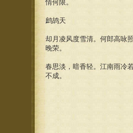
情何限。
鹧鸪天
却月凌风度雪清。何郎高咏
晚荣。
春思淡，暗香轻。江南雨冷
不成。