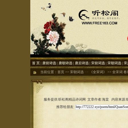
首 页
|
唐前诗选
|
唐朝诗选
|
唐后诗选
|
宋前词选
|
宋朝词选
|
宋
当前位置：
首页
>>
宋朝词选
>>
《全宋词》
>>
全宋词 卷1
服务提供:听松阁精品诗词网 文章作者:海棠 内容来源:听松
推荐给朋友: