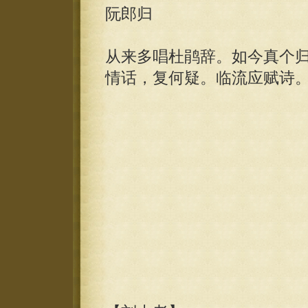
阮郎归
从来多唱杜鹃辞。如今真个
情话，复何疑。临流应赋诗