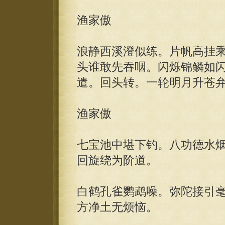
渔家傲
浪静西溪澄似练。片帆高挂
头谁敢先吞咽。闪烁锦鳞如
遣。回头转。一轮明月升苍
渔家傲
七宝池中堪下钓。八功德水
回旋绕为阶道。
白鹤孔雀鹦鹉噪。弥陀接引
方净土无烦恼。