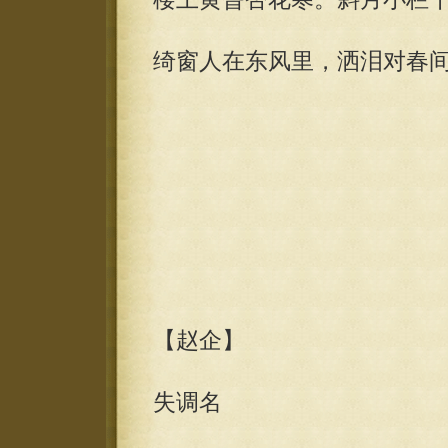
绮窗人在东风里，洒泪对春
【赵企】
失调名