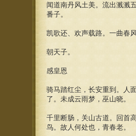
闻道南丹风土美。流出溅溅五
番子。
凯歌还、欢声载路。一曲春
朝天子。
感皇恩
骑马踏红尘，长安重到。人
了。未成云雨梦，巫山晓。
千里断肠，关山古道。回首
鸟。故人何处也，青春老。