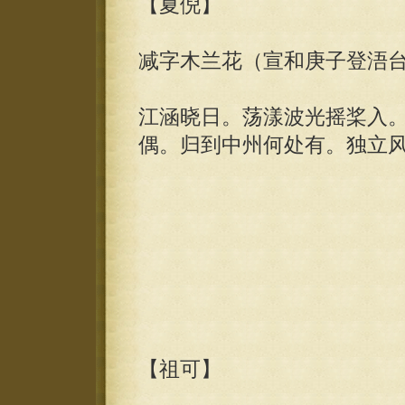
【夏倪】
减字木兰花（宣和庚子登浯
江涵晓日。荡漾波光摇桨入
偶。归到中州何处有。独立
【祖可】