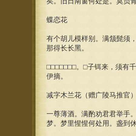
矣。旧日南窗何处是。莫负
蝶恋花
有个胡儿模样别。满颔髭须
那得长长黑。
□□□□□□□。□子铒来，须
伊摘。
减字木兰花（赠广陵马推官
一尊薄酒。满酌劝君君举手
梦。梦里惺惺何处用。盏到