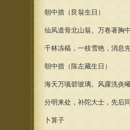
朝中措（艮翁生日）
仙风道骨北山翁。万卷著胸中
千林冻槁，一枝雪艳，消息先
朝中措（陈左藏生日）
海天万顷碧玻璃。风露洗炎曦
分明来处，补陀大士，先后
卜算子