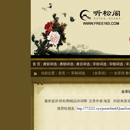
首 页
|
唐前诗选
|
唐朝诗选
|
唐后诗选
|
宋前词选
|
宋朝词选
|
宋
当前位置：
首页
>>
宋朝词选
>>
《全宋词》
>>
全宋词 卷
全宋词
服务提供:听松阁精品诗词网 文章作者:海棠 内容来源:听松
推荐给朋友: