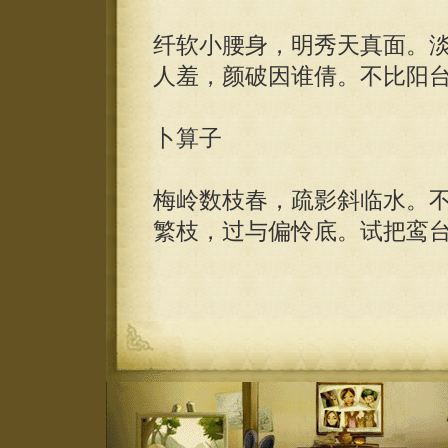
纤软小腰身，明秀天真面。
人羞，颜破因谁倩。不比阳
卜算子
梅岭数枝春，疏影斜临水。
繁枝，过与偏怜底。试把鸾