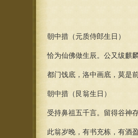
朝中措（元质侍郎生日）
恰为仙佛做生辰。公又绂麒
都门饯底，洛中画底，莫是
朝中措（艮翁生日）
受持鼻祖五千言。留得谷神
此翁岁晚，有书充栋，有酒