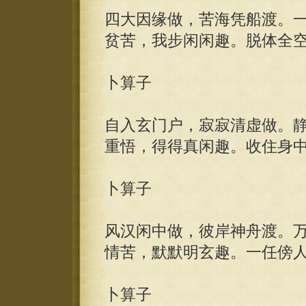
四大因缘做，苦海凭船渡。
贫苦，我步闲闲趣。脱体全
卜算子
自入玄门户，寂寂清虚做。
重悟，得得真闲趣。收住身
卜算子
风汉闲中做，彼岸神舟渡。
情苦，默默明玄趣。一任傍
卜算子