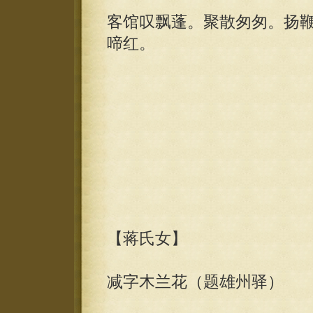
客馆叹飘蓬。聚散匆匆。扬
啼红。
【蒋氏女】
减字木兰花（题雄州驿）