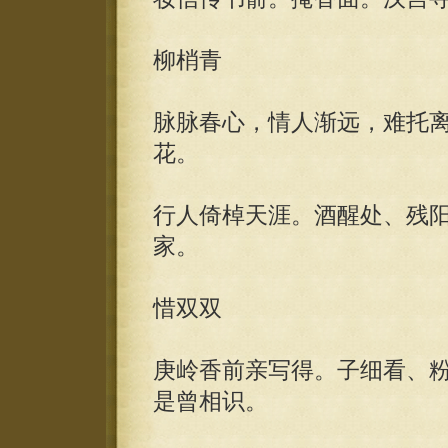
柳梢青
脉脉春心，情人渐远，难托
花。
行人倚棹天涯。酒醒处、残
家。
惜双双
庚岭香前亲写得。子细看、
是曾相识。