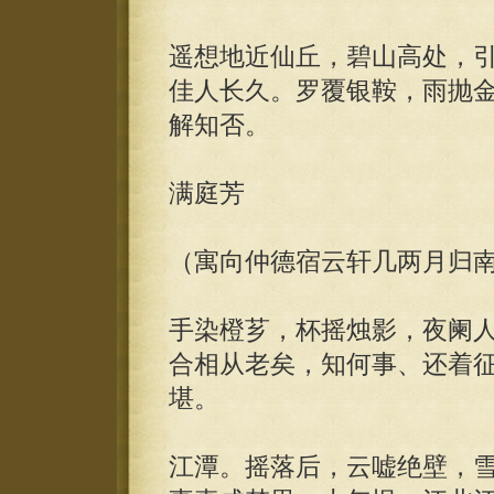
遥想地近仙丘，碧山高处，
佳人长久。罗覆银鞍，雨抛
解知否。
满庭芳
（寓向仲德宿云轩几两月归
手染橙芗，杯摇烛影，夜阑
合相从老矣，知何事、还着
堪。
江潭。摇落后，云嘘绝壁，