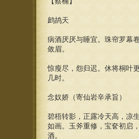
【蔡楠】
鹧鸪天
病酒厌厌与睡宜。珠帘罗幕
敛眉。
惊瘦尽，怨归迟。休将桐叶
几时。
念奴娇（寄仙岩辛承旨）
碧梧转影，正露冷天高，凉
如画。玉斧重修，宝奁初启
酒。