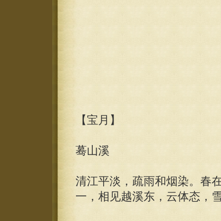
【宝月】
蓦山溪
清江平淡，疏雨和烟染。春
一，相见越溪东，云体态，