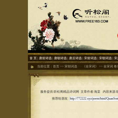
首 页
|
唐前诗选
|
唐朝诗选
|
唐后诗选
|
宋前词选
|
宋朝词选
|
宋
当前位置：
首页
>>
宋朝词选
>>
《全宋词》
>>
全宋词 卷1
服务提供:听松阁精品诗词网 文章作者:海棠 内容来源:听松
推荐给朋友: