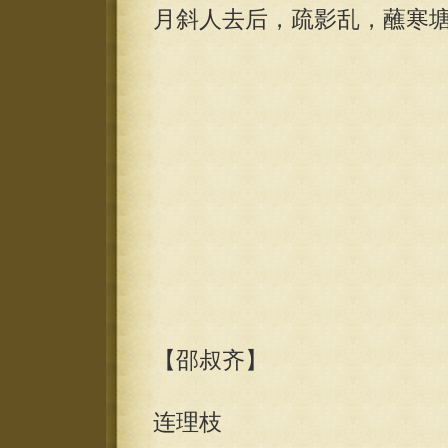
月斜人去后，疏影乱，蘸寒
【邵叔齐】
连理枝