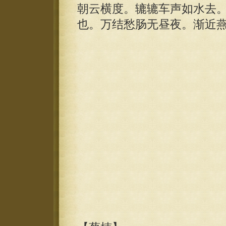
朝云横度。辘辘车声如水去
也。万结愁肠无昼夜。渐近