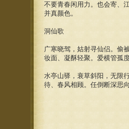
不要青春闲用力。也会寄、
并真颜色。
洞仙歌
广寒晓驾，姑射寻仙侣。偷
妆面、凝酥轻聚。爱横管孤
水亭山驿，衰草斜阳，无限
待、春风相顾。任倒断深思