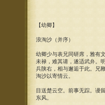
【幼卿】
浪淘沙（并序）
幼卿少与表兄同研席，雅有
未禄，难其请，遂适武弁。
兵陕右，相与邂逅于此。兄
淘沙以寄情云。
目送楚云空。前事无踪。谩
东风。