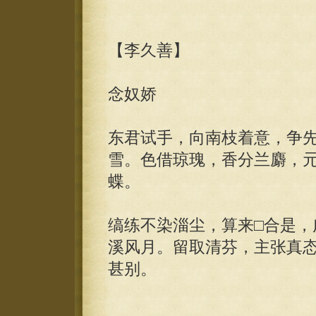
【李久善】
念奴娇
东君试手，向南枝着意，争
雪。色借琼瑰，香分兰麝，
蝶。
缟练不染淄尘，算来□合是，
溪风月。留取清芬，主张真
甚别。