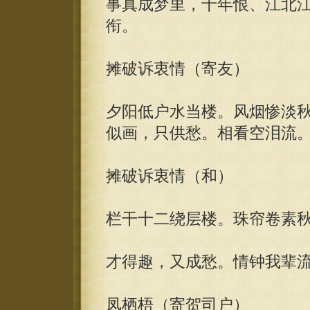
事真成梦里，十年恨、江北
衔。
摊破诉衷情（寄友）
夕阳低户水当楼。风烟惨淡
似画，只供愁。相看空泪流
摊破诉衷情（和）
栏干十二绕层楼。珠帘卷素
才得趣，又成愁。情钟我辈
凤栖梧（寄贺司户）