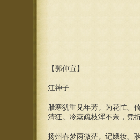
【郭仲宣】
江神子
腊寒犹重见年芳。为花忙。
清狂。冷蕊疏枝浑不奈，凭
扬州春梦两微茫。记娥妆。