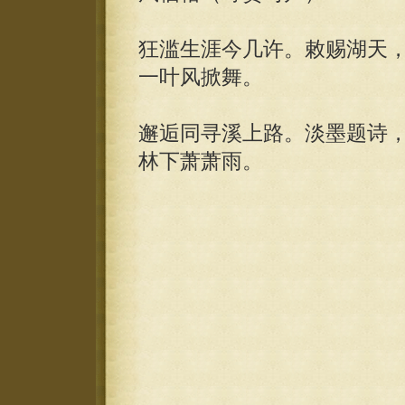
狂滥生涯今几许。敕赐湖天
一叶风掀舞。
邂逅同寻溪上路。淡墨题诗
林下萧萧雨。