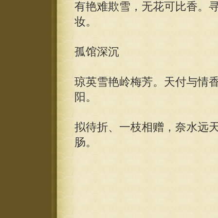
有艳难欺雪，无花可比香。
妆。
孤馆深沉
琼英雪艳岭梅芳。天付与情
阳。
拟待折、一枝相赠，奈水远
肠。