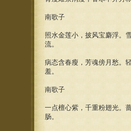
南歌子
照水金莲小，披风宝麝浮。
流。
病态含春瘦，芳魂傍月愁。
羞。
南歌子
一点檀心紫，千重粉翅光。
肠。