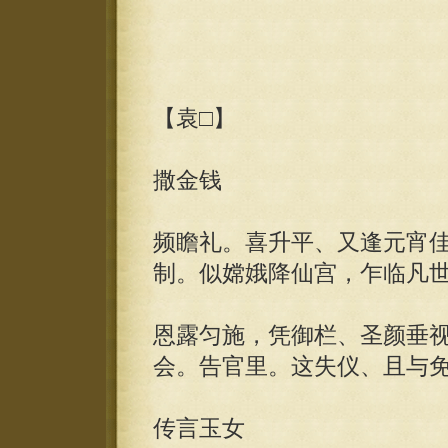
【袁□】
撒金钱
频瞻礼。喜升平、又逢元宵
制。似嫦娥降仙宫，乍临凡
恩露匀施，凭御栏、圣颜垂
会。告官里。这失仪、且与
传言玉女