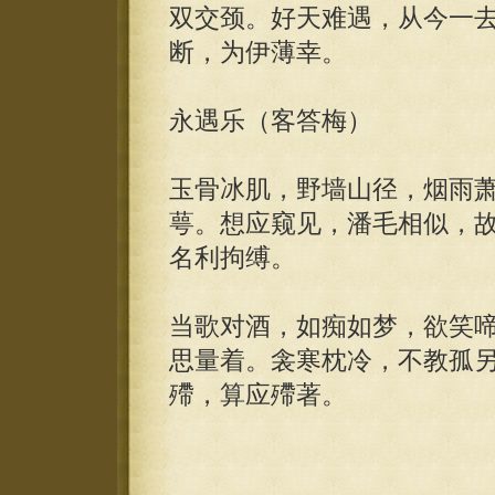
双交颈。好天难遇，从今一
断，为伊薄幸。
永遇乐（客答梅）
玉骨冰肌，野墙山径，烟雨
萼。想应窥见，潘毛相似，
名利拘缚。
当歌对酒，如痴如梦，欲笑
思量着。衾寒枕冷，不教孤
殢，算应殢著。