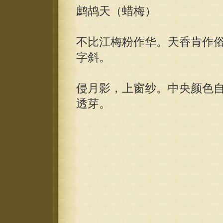
鹧鸪天（蜡梅）
不比江梅粉作华。天香肯作
字斜。
侵月影，上窗纱。中央颜色
透芽。