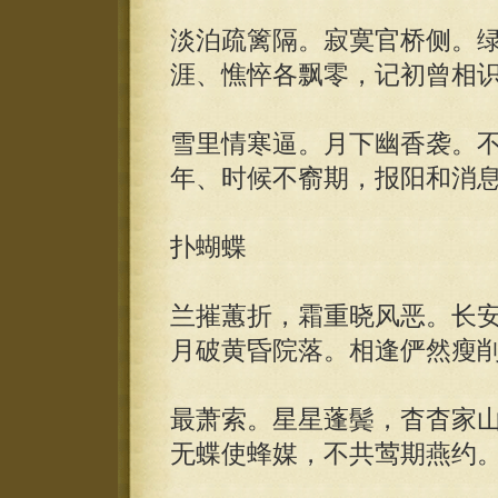
淡泊疏篱隔。寂寞官桥侧。
涯、憔悴各飘零，记初曾相
雪里情寒逼。月下幽香袭。
年、时候不窬期，报阳和消
扑蝴蝶
兰摧蕙折，霜重晓风恶。长
月破黄昏院落。相逢俨然瘦
最萧索。星星蓬鬓，杳杳家
无蝶使蜂媒，不共莺期燕约