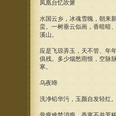
凤凰台忆吹箫
水国云乡，冰魂雪魄，朝来
蛮。一树垂云似画，香暗暗
溪山。
应是飞琼弄玉，天不管、年
俱残。多少烟愁雨恨，空脉
寒。
乌夜啼
洗净铅华污，玉颜自发轻红
骨瘦难禁消瘦，香寒不并芳