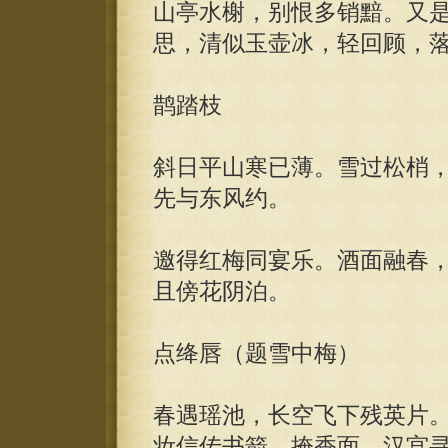
山亭水榭，别恨多销黯。又
思，清似玉壶冰，轻回顾，
鹊踏枝
斜日平山寒已薄。雪过松梢
先与东风约。
邀得红梅同宴乐。酒面融春
且傍花阴泊。
点绛唇（题雪中梅）
春遇瑶池，长空飞下残英片
妆信传书箭。掩香面。汉宫