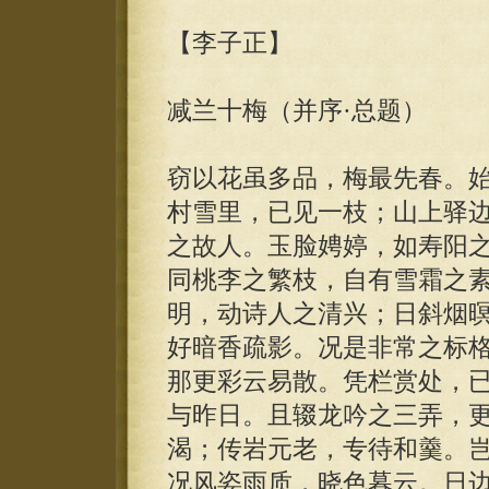
【李子正】
减兰十梅（并序·总题）
窃以花虽多品，梅最先春。
村雪里，已见一枝；山上驿
之故人。玉脸娉婷，如寿阳
同桃李之繁枝，自有雪霜之
明，动诗人之清兴；日斜烟
好暗香疏影。况是非常之标
那更彩云易散。凭栏赏处，
与昨日。且辍龙吟之三弄，
渴；传岩元老，专待和羹。
况风姿雨质，晓色暮云。日