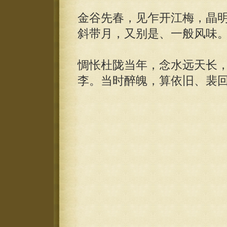
金谷先春，见乍开江梅，晶
斜带月，又别是、一般风味
惆怅杜陇当年，念水远天长
李。当时醉魄，算依旧、裴