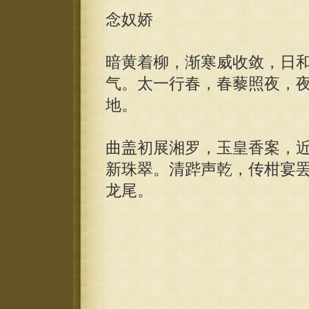
念奴娇
暗黄着柳，渐寒威收敛，日和
气。太一行春，春藜照夜，
地。
曲盖初展湘罗，玉皇香案，
新珠翠。清跸声乾，传柑宴
龙尾。