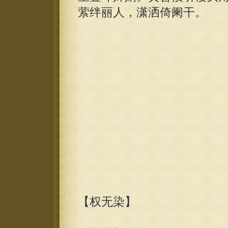
萦绊丽人，潇洒倚阑干。
【权无染】