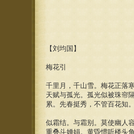
【刘均国】
梅花引
千里月，千山雪。梅花正落
天赋与孤光。孤光似被珠帘
累。先春挺秀，不管百花知
似霜结。与霜别。莫使幽人
重叠斗婵娟。黄昏惯听楼头