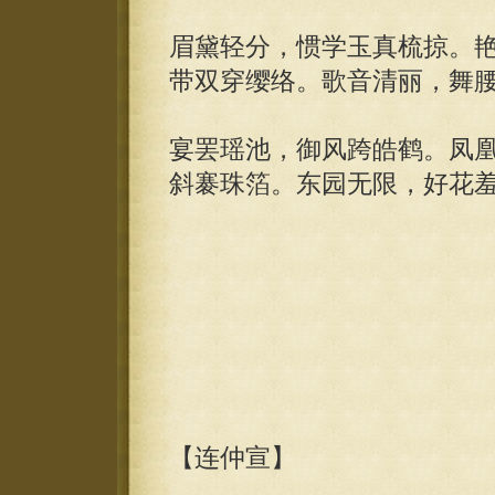
眉黛轻分，惯学玉真梳掠。
带双穿缨络。歌音清丽，舞
宴罢瑶池，御风跨皓鹤。凤
斜褰珠箔。东园无限，好花
【连仲宣】