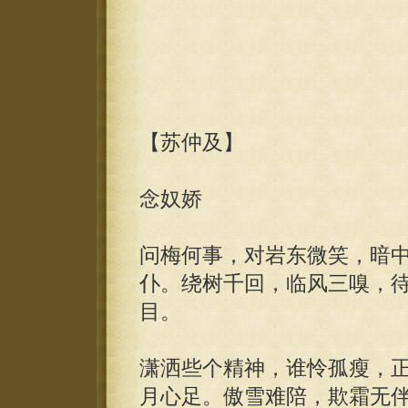
【苏仲及】
念奴娇
问梅何事，对岩东微笑，暗
仆。绕树千回，临风三嗅，
目。
潇洒些个精神，谁怜孤瘦，
月心足。傲雪难陪，欺霜无