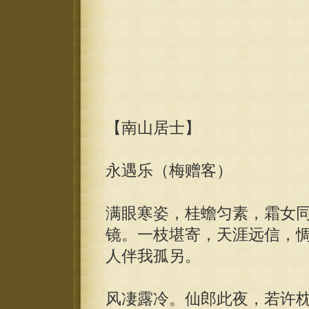
【南山居士】
永遇乐（梅赠客）
满眼寒姿，桂蟾匀素，霜女
镜。一枝堪寄，天涯远信，
人伴我孤另。
风凄露冷。仙郎此夜，若许