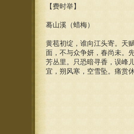
【费时举】
蓦山溪（蜡梅）
黄苞初绽，谁向江头寄。天
面，不与众争妍，春尚未。
芳丛里。只恐暗寻香，误峰
宜，朔风寒，空雪坠。痛赏