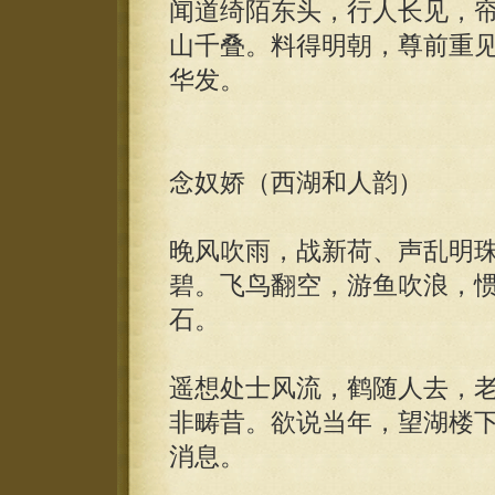
闻道绮陌东头，行人长见，
山千叠。料得明朝，尊前重
华发。
念奴娇（西湖和人韵）
晚风吹雨，战新荷、声乱明
碧。飞鸟翻空，游鱼吹浪，
石。
遥想处士风流，鹤随人去，
非畴昔。欲说当年，望湖楼
消息。