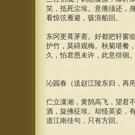
笑，抵死尘埃。意倦须还，
看惊弦雁避，骇浪船回。
东冈更葺茅斋。好都把轩窗
护竹，莫碍观梅。秋菊堪餐
久，怕君恩未许，此意徘徊
沁园春（送赵江陵东归，再
伫立潇湘，黄鹄高飞，望君
酒，旋拂征埃。却怪英姿，
道江南佳句，只有方回。