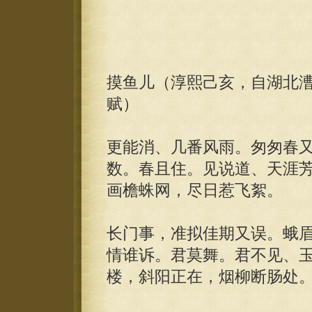
摸鱼儿（淳熙己亥，自湖北
赋）
更能消、几番风雨。匆匆春
数。春且住。见说道、天涯
画檐蛛网，尽日惹飞絮。
长门事，准拟佳期又误。蛾
情谁诉。君莫舞。君不见、
楼，斜阳正在，烟柳断肠处