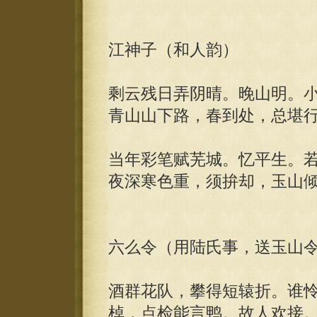
江神子（和人韵）
剩云残日弄阴晴。晚山明。
青山山下路，春到处，总堪
当年彩笔赋芜城。忆平生。
夜深寒色重，须拚却，玉山
六么令（用陆氏事，送玉山
酒群花队，攀得短辕折。谁
棹，点检能言鸭。故人欢接