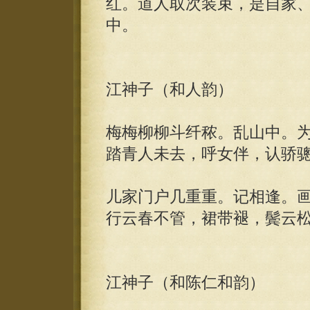
红。道人取次装束，是自家
中。
江神子（和人韵）
梅梅柳柳斗纤秾。乱山中。
踏青人未去，呼女伴，认骄
儿家门户几重重。记相逢。
行云春不管，裙带褪，鬓云
江神子（和陈仁和韵）