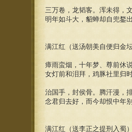
三万卷，龙韬客。浑未得，
明年如斗大，貂蝉却自兜鍪出
满江红（送汤朝美自便归金
瘴雨蛮烟，十年梦、尊前休
女灯前和泪拜，鸡豚社里归
治国手，封侯骨。腾汗漫，
念君归去好，而今却恨中年
满江红（送李正之提刑入蜀