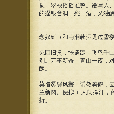
损，翠袂摇摇谁整。谩写入
的皪银台润。愁＿酒，又独
念奴娇（和南涧载酒见过雪
兔园旧赏，怅遗踪、飞鸟千
别。万事新奇，青山一夜，
阙。
莫惜雾鬓风鬟，试教骑鹤，
兰新阕。便拟□□人间挥汗，
折。