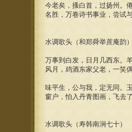
今老矣，搔白首，过扬州。
名胜，万卷诗书事业，尝试
水调歌头（和郑舜举蔗庵韵
万事到白发，日月几西东。
风月，鸡酒东家父老，一笑
味平生，公与我，定无同。
窗户，怕入丹青图画，飞去
水调歌头（寿韩南涧七十）