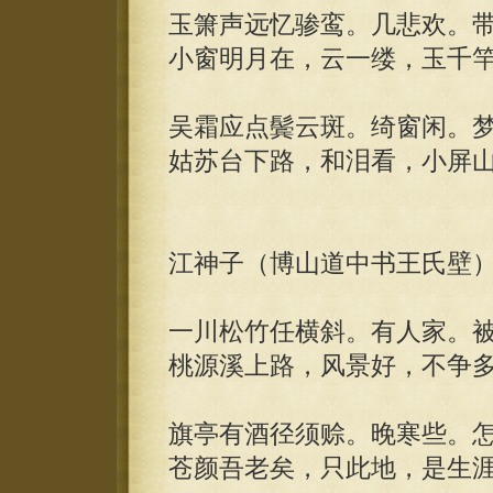
玉箫声远忆骖鸾。几悲欢。
小窗明月在，云一缕，玉千
吴霜应点鬓云斑。绮窗闲。
姑苏台下路，和泪看，小屏
江神子（博山道中书王氏壁
一川松竹任横斜。有人家。被
桃源溪上路，风景好，不争
旗亭有酒径须赊。晚寒些。
苍颜吾老矣，只此地，是生