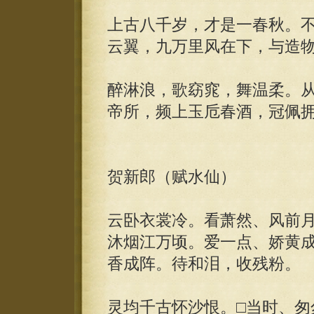
上古八千岁，才是一春秋。
云翼，九万里风在下，与造
醉淋浪，歌窈窕，舞温柔。
帝所，频上玉卮春酒，冠佩
贺新郎（赋水仙）
云卧衣裳冷。看萧然、风前
沐烟江万顷。爱一点、娇黄
香成阵。待和泪，收残粉。
灵均千古怀沙恨。□当时、匆