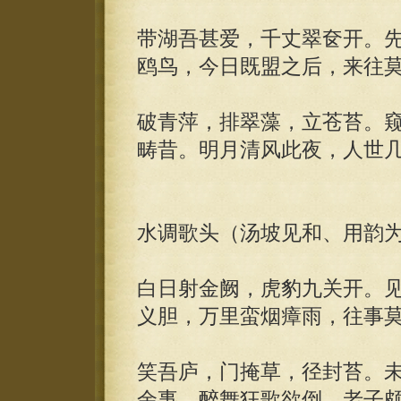
带湖吾甚爱，千丈翠奁开。
鸥鸟，今日既盟之后，来往
破青萍，排翠藻，立苍苔。
畴昔。明月清风此夜，人世
水调歌头（汤坡见和、用韵
白日射金阙，虎豹九关开。
义胆，万里蛮烟瘴雨，往事
笑吾庐，门掩草，径封苔。
余事，醉舞狂歌欲倒，老子