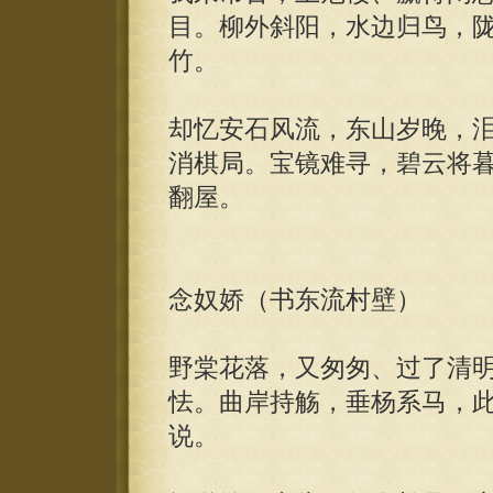
目。柳外斜阳，水边归鸟，
竹。
却忆安石风流，东山岁晚，
消棋局。宝镜难寻，碧云将
翻屋。
念奴娇（书东流村壁）
野棠花落，又匆匆、过了清
怯。曲岸持觞，垂杨系马，
说。