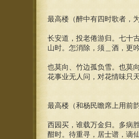
最高楼（醉中有四时歌者，
长安道，投老倦游归。七十
山时。怎消除，须＿酒，更
也莫向、竹边孤负雪。也莫
花事业无人问，对花情味只
最高楼（和杨民瞻席上用前
西园买，谁载万金归。多病
酣时。待重寻，居士谱，谪