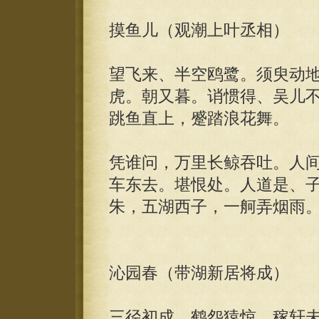
摸鱼儿（观潮上叶丞相）
望飞来、半空鸥鹭。须臾动
虎。朝又暮。诮惯得、吴儿
跳鱼直上，蹙踏浪花舞。
凭谁问，万里长鲸吞吐。人
车东去。堪恨处。人道是、
朱，五湖西子，一舸弄烟雨
沁园春（带湖新居将成）
三径初成，鹤怨猿惊，稼轩