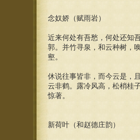
念奴娇（赋雨岩）
近来何处有吾愁，何处还知
郭。并竹寻泉，和云种树，
壑。
休说往事皆非，而今云是，
云非鹤。露冷风高，松梢桂
惊著。
新荷叶（和赵德庄韵）