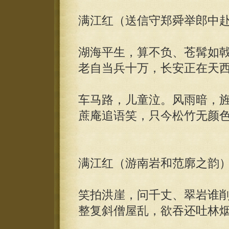
满江红（送信守郑舜举郎中
湖海平生，算不负、苍髯如
老自当兵十万，长安正在天
车马路，儿童泣。风雨暗，
蔗庵追语笑，只今松竹无颜
满江红（游南岩和范廓之韵
笑拍洪崖，问千丈、翠岩谁
整复斜僧屋乱，欲吞还吐林