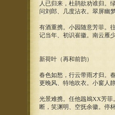
人已归来，杜鹃欲劝谁归。
问刘郎、几度沾衣。翠屏幽
有酒重携。小园随意芳菲。
记当年、初识崔徽。南云雁
新荷叶（再和前韵）
春色如愁，行云带雨才归。
更晚风、特地吹衣。小窗人
光景难携。任他鶗鴂XX芳菲
断，笑渊明、空抚余徽。停