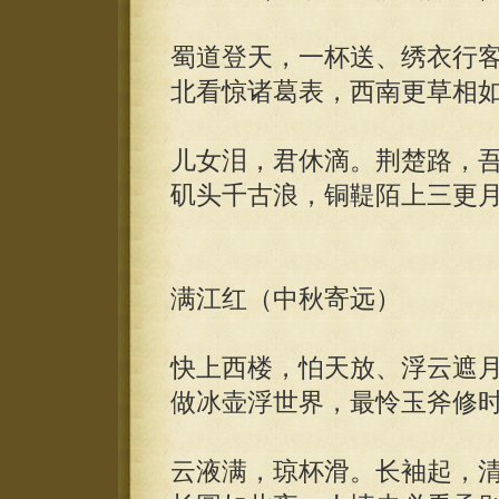
蜀道登天，一杯送、绣衣行
北看惊诸葛表，西南更草相
儿女泪，君休滴。荆楚路，
矶头千古浪，铜鞮陌上三更
满江红（中秋寄远）
快上西楼，怕天放、浮云遮
做冰壶浮世界，最怜玉斧修
云液满，琼杯滑。长袖起，