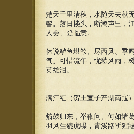
楚天千里清秋，水随天去秋
髻。落日楼头，断鸿声里，
人会、登临意。
休说鲈鱼堪鲙。尽西风、季
气。可惜流年，忧愁风雨，
英雄泪。
满江红（贺王宣子产湖南寇
笳鼓归来，举鞭问、何如诸
羽风生貔虎噪，青溪路断猩