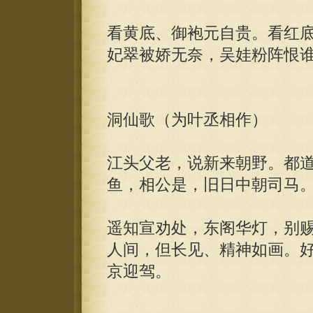
看黄底、御袍元自贵。看红
妃翠被娇无奈，吴娃粉阵恨
洞仙歌（为叶丞相作）
江头父老，说新来朝野。都
鱼，相公是，旧日中朝司马
遥知宣劝处，东阁华灯，别
人间，但长见、精神如画。
京迎驾。