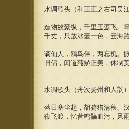
水调歌头（和王正之右司吴
造物故豪纵，千里玉鸾飞。
千丈，只放冰壶一色，云海
谪仙人，鸥鸟伴，两忘机。
旧侣，闻道莼鲈正美，休制
水调歌头（舟次扬州和人韵
落日塞尘起，胡骑猎清秋。汉
鞭飞渡，忆昔鸣髇血污，风