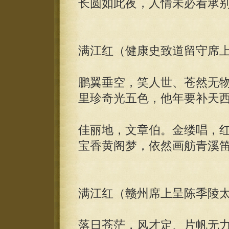
长圆如此夜，人情未必看承
满江红（健康史致道留守席
鹏翼垂空，笑人世、苍然无
里珍奇光五色，他年要补天
佳丽地，文章伯。金缕唱，
宝香黄阁梦，依然画舫青溪
满江红（赣州席上呈陈季陵
落日苍茫，风才定、片帆无