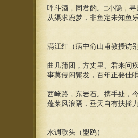
呼斗酒，同君酌。□小隐，寻
从渠求鹿梦，非鱼定未知鱼
满江红（病中俞山甫教授访
曲几蒲团，方丈里、君来问
事莫侵闲鬓发，百年正要佳
西崦路，东岩石。携手处，
蓬莱风浪隔，垂天自有扶摇
水调歌头（盟鸥）