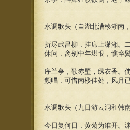
水调歌头（自湖北漕移湖南
折尽武昌柳，挂席上潇湘。
休问，离别中年堪恨，憔悴
序兰亭，歌赤壁，绣衣香。
频唱，可惜南楼佳处，风月
水调歌头（九日游云洞和韩
今日复何日，黄菊为谁开。