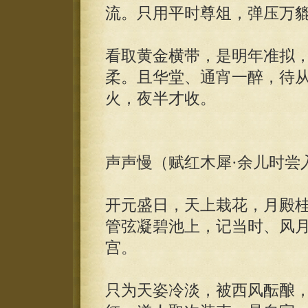
流。只用平时尊俎，弹压万
看取黄金横带，是明年准拟
柔。且华堂、通宵一醉，待
火，夜半才收。
声声慢（赋红木犀·余儿时尝
开元盛日，天上栽花，月殿
管弦凝碧池上，记当时、风
宫。
只为天姿冷淡，被西风酝酿