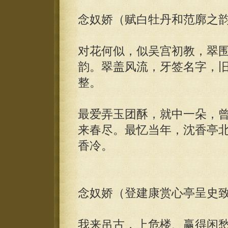
念奴娇（赋白牡丹和范廓之
对花何似，似吴宫初教，翠
韵。翠盖风流，牙签名字，
整。
最爱弄玉团酥，就中一朵，
来春尽。最忆当年，沈香亭
香冷。
念奴娇（登建康赏心亭呈史
我来吊古，上危楼、赢得闲