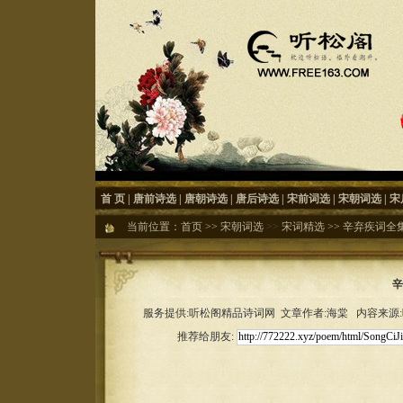
首 页
|
唐前诗选
|
唐朝诗选
|
唐后诗选
|
宋前词选
|
宋朝词选
|
宋
当前位置：
首页
>>
宋朝词选
>>
宋词精选
>>
辛弃疾词全
辛
服务提供:听松阁精品诗词网 文章作者:海棠 内容来源:听松
推荐给朋友: