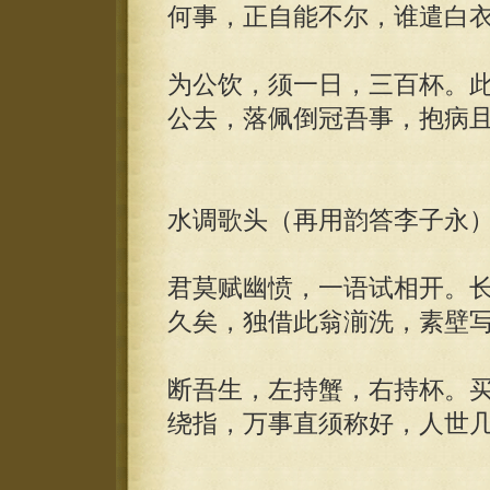
何事，正自能不尔，谁遣白
为公饮，须一日，三百杯。
公去，落佩倒冠吾事，抱病
水调歌头（再用韵答李子永
君莫赋幽愤，一语试相开。
久矣，独借此翁湔洗，素壁
断吾生，左持蟹，右持杯。
绕指，万事直须称好，人世