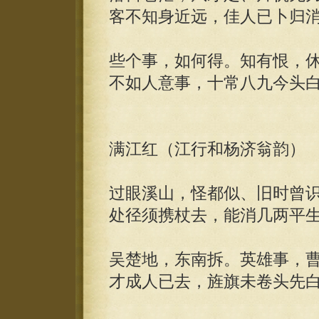
客不知身近远，佳人已卜归
些个事，如何得。知有恨，
不如人意事，十常八九今头
满江红（江行和杨济翁韵）
过眼溪山，怪都似、旧时曾
处径须携杖去，能消几两平
吴楚地，东南拆。英雄事，
才成人已去，旌旗未卷头先