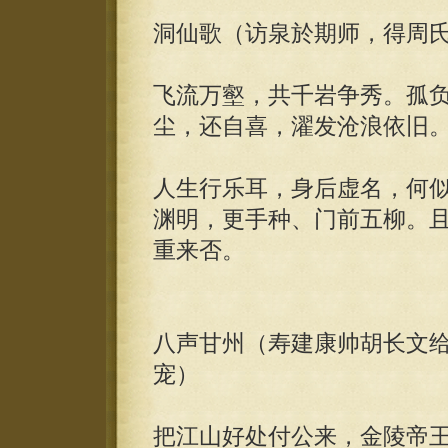
洞仙歌（访泉於期师，得周
飞流万壑，共千岩争秀。孤
尘，还自喜，濯发沧浪依旧
人生行乐耳，身后虚名，何
渊明，更手种、门前五柳。
重来否。
八声甘州（寿建康帅胡长文
宠）
把江山好处付公来，金陵帝