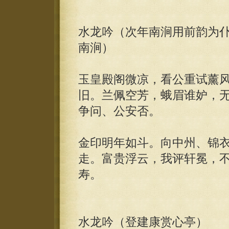
水龙吟（次年南涧用前韵为
南涧）
玉皇殿阁微凉，看公重试薰
旧。兰佩空芳，蛾眉谁妒，
争问、公安否。
金印明年如斗。向中州、锦
走。富贵浮云，我评轩冕，
寿。
水龙吟（登建康赏心亭）