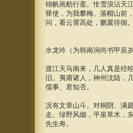
锦帆画舫行斋。怅雪浪沾天
驿使，为我攀梅。落帽山前
问，看云霄高处，鹏翼徘徊
水龙吟（为韩南涧尚书甲辰
渡江天马南来，几人真是经
旧。夷甫诸人，神州沈陆，
儒事、君知否。
况有文章山斗。对桐阴、满
走。绿野风烟，平泉草木，
先生寿。