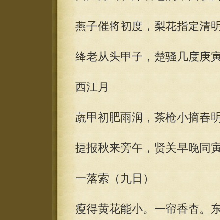
燕子催将初度，梨花指定清
绛老从头甲子，楚骚几度庚
西江月
蔬甲初肥雨润，茶枪小摘春
捷报秋来旁午，贤关早晚同
一落索（九日）
瘦得黄花能小。一帘香杳。