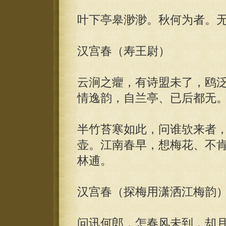
叶下亭皋渺渺。秋何为者。
汉宫春（寿王尉）
云涧之癯，有诗盟未了，鸥
情逸韵，自兰亭、已后都无
半竹苔寒如此，问谁欤来者
壶。江南春早，想梅花、不
林逋。
汉宫春（探梅用潇洒江梅韵
问讯何郎，怎春风未到，却