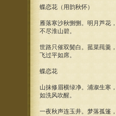
蝶恋花（用韵秋怀）
雁落寒沙秋恻恻。明月芦花
不尽淮山碧。
世路只催双鬓白。菰菜莼羹
飞过平如席。
蝶恋花
山抹修眉横绿净。浦溆生寒
如洗风吹醒。
一夜秋声连玉井。梦落孤篷