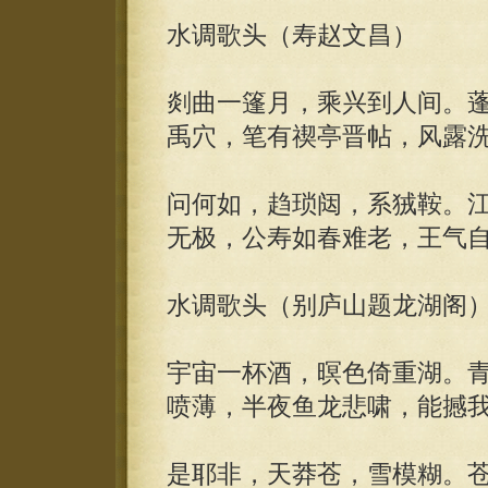
水调歌头（寿赵文昌）
剡曲一篷月，乘兴到人间。
禹穴，笔有禊亭晋帖，风露
问何如，趋琐闼，系狨鞍。
无极，公寿如春难老，王气
水调歌头（别庐山题龙湖阁
宇宙一杯酒，暝色倚重湖。
喷薄，半夜鱼龙悲啸，能撼
是耶非，天莽苍，雪模糊。