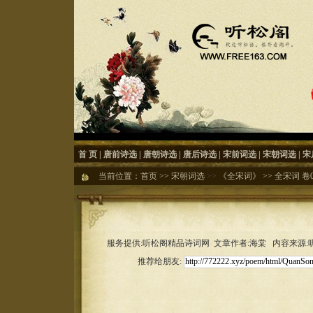
首 页
|
唐前诗选
|
唐朝诗选
|
唐后诗选
|
宋前词选
|
宋朝词选
|
宋
当前位置：
首页
>>
宋朝词选
>>
《全宋词》
>>
全宋词 卷0
服务提供:听松阁精品诗词网 文章作者:海棠 内容来源:听松
推荐给朋友: