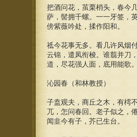
把酒问花，茧栗梢头，春今
萨，髻拥千螺。一一牙签，
傍紫薇吟处，揉作阳和。
祗今花事无多。看几许风烟
云锦，遣凤衔梭。谁翦并刀
道，尽花强人面，底用能歌
沁园春（和林教授）
子盍观夫，商丘之木，有樗
兀，怎问春回。老子似之，
闻韭今有子，芥已生台。