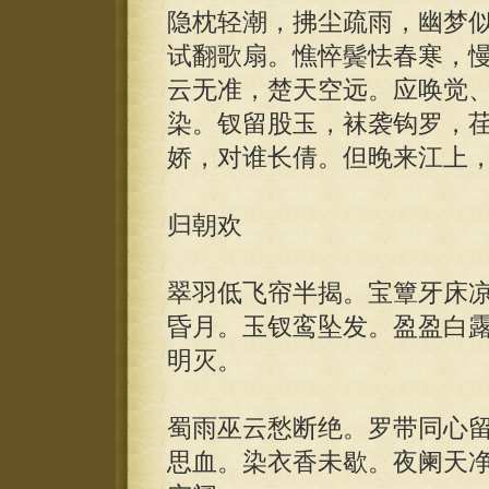
隐枕轻潮，拂尘疏雨，幽梦
试翻歌扇。憔悴鬓怯春寒，
云无准，楚天空远。应唤觉
染。钗留股玉，袜袭钩罗，
娇，对谁长倩。但晚来江上
归朝欢
翠羽低飞帘半揭。宝簟牙床
昏月。玉钗鸾坠发。盈盈白
明灭。
蜀雨巫云愁断绝。罗带同心
思血。染衣香未歇。夜阑天