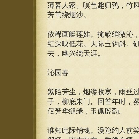
薄暮人家。暝色趣归鸦，竹
芳苇绕烟沙。
依稀画艇莲娃。掩鲛绡微沁
红深映低花。天际玉钩斜。
去，幽兴绕天涯。
沁园春
紫陌芳尘，烟缕收寒，雨丝
子，柳底朱门。回首年时，
仅芳华缱绻，玉佩殷勤。
谁知此际销魂。漫隐约人前