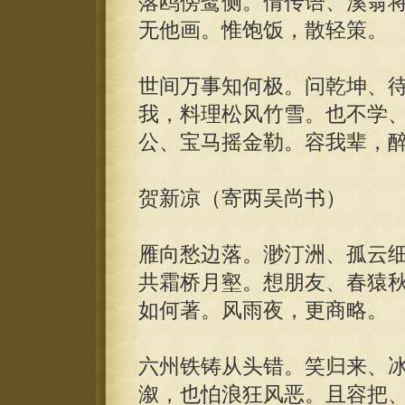
落鸥傍鹭侧。倩传语、溪翁
无他画。惟饱饭，散轻策。
世间万事知何极。问乾坤、
我，料理松风竹雪。也不学
公、宝马摇金勒。容我辈，
贺新凉（寄两吴尚书）
雁向愁边落。渺汀洲、孤云
共霜桥月壑。想朋友、春猿
如何著。风雨夜，更商略。
六州铁铸从头错。笑归来、
溆，也怕浪狂风恶。且容把