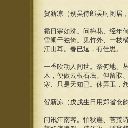
贺新凉（别吴侍郎吴时闲居
霜日寒如洗。问梅花、经年
雪阑干独倚。见竹外、一枝
江山耳。春已逗，有佳思。
一香吹动人间世。奈何地、
木，便做云根石底。但留取
寒、只是天知已。休弄玉，
贺新凉（戊戌生日用郑省仓
问讯江南客。怕秋崖、苔荒