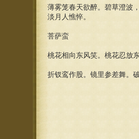
薄雾笼春天欲醉。碧草澄波
淡月人憔悴。
菩萨蛮
桃花相向东风笑。桃花忍放
折钗鸾作股。镜里参差舞。