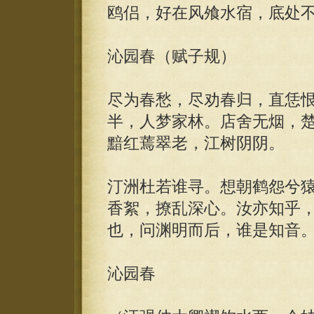
鸥侣，好在风飧水宿，底处
沁园春（赋子规）
尽为春愁，尽劝春归，直恁
半，人梦家林。店舍无烟，
黯红蔫翠老，江树阴阴。
汀洲杜若谁寻。想朝鹤怨兮
香絮，撩乱深心。汝亦知乎
也，问渊明而后，谁是知音
沁园春