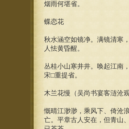
烟雨何堪省。
蝶恋花
秋水涵空如镜净。满镜清寒
人怯黄昏醒。
丛桂小山寒井井。唤起江南
宋□重提省。
木兰花慢（吴尚书宴客涟沧
慨晴江渺渺，乘风下、倚沧
亡。平章古人安在，但青山
已苍苍。