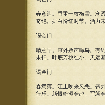
春意泄。香重一枝梅雪。寒
奇绝。妒白怜红时节。酒力
谒金门
晴意早。帘外数声啼鸟。有
未扫。叶底芳桃红小。天远
谒金门
春意薄。江上晚来风恶。帘
行乐。新恨暗添金鹊。写就