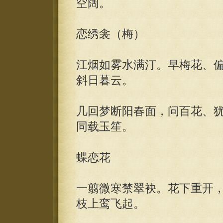
空阔。
恋绣衾（梅）
江烟如雾水满汀。早梅花、
斜日暮云。
几回梦断阳春面，问百花、
同载玉笙。
蝶恋花
一翦微寒禁翠袂。花下重开
枝上鸾飞起。