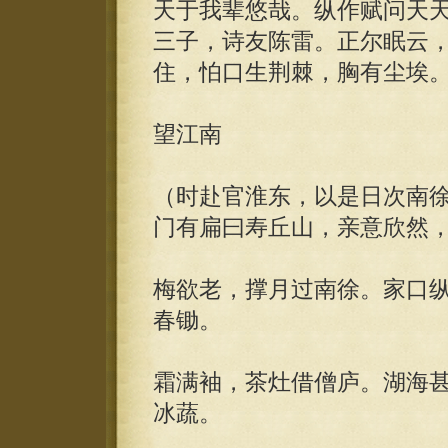
天于我辈悠哉。纵作赋问天
三子，诗友陈雷。正尔眠云
住，怕口生荆棘，胸有尘埃
望江南
（时赴官淮东，以是日次南
门有扁曰寿丘山，亲意欣然
梅欲老，撑月过南徐。家口
春锄。
霜满袖，茶灶借僧庐。湖海
冰蔬。