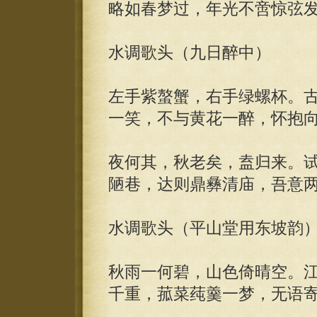
略如春梦过，年光不啻惊弦
水调歌头（九日醉中）
左手紫螯蟹，右手绿螺杯。
一笑，不与黄花一醉，怀抱
夜何其，秋老矣，盍归来。
陋巷，达则鼎彝清庙，吾意
水调歌头（平山堂用东坡韵
秋雨一何碧，山色倚晴空。
千重，菰菜莼羹一梦，无语