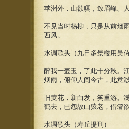
苹洲外，山欲暝，敛眉峰。
不见当时杨柳，只是从前烟
西风。
水调歌头（九日多景楼用吴
醉我一壶玉，了此十分秋。
烟雨，俯仰人间今古，此意
旧黄花，新白发，笑重游。
鹤去，已怨故山猿老，借箸
水调歌头（寿丘提刑）