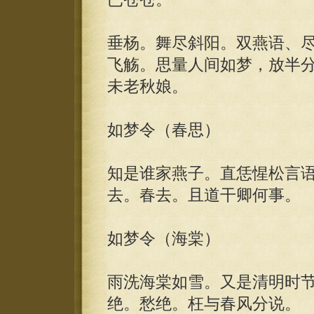
垂杨。舞尽斜阳。双燕语、
飞觞。思量人间如梦，放半
未老秋娘。
如梦令（春思）
知是谁家燕子。直恁惺松言
去。春去。且道干卿何事。
如梦令（海棠）
雨洗海棠如雪。又是清明时
绝。愁绝。枉与春风分说。