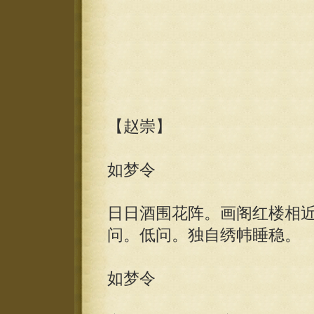
【赵崇】
如梦令
日日酒围花阵。画阁红楼相
问。低问。独自绣帏睡稳。
如梦令