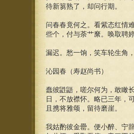
待新篘熟了，却问行期。
问春春竟何之。看紫态红情
些个，付与荼艹縻。唤取聘
漏迟。愁一饷，笑车轮生角
沁园春（寿赵尚书）
蠢彼鼪鼯，嗟尔何为，敢瞰
日，不放襟怀。略已三年，
且携将雅颂，留待磨崖。
我姑酌彼金罍。便小醉、宁