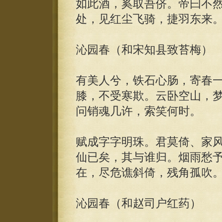
如此酒，奚取吾侪。帝曰不
处，见红尘飞骑，捷羽东来
沁园春（和宋知县致苔梅）
有美人兮，铁石心肠，寄春
膝，不受寒欺。云卧空山，
问销魂几许，索笑何时。
赋成字字明珠。君莫倚、家
仙已矣，其与谁归。烟雨愁
在，尽危谯斜倚，残角孤吹
沁园春（和赵司户红药）