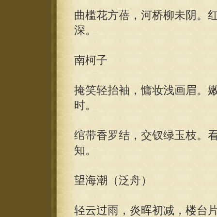
曲槛花方蓓，河桥柳未阴。
深。
南柯子
掩笑轻抬袖，慵妆浅画眉。
时。
绾带香罗结，交钗绿玉枝。
知。
望海潮（泛舟）
轻云过雨，炎晖初减，楼台