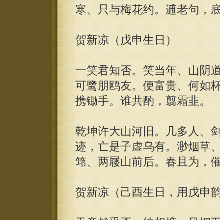
寒、只与梅花约。逋老句，
贺新凉（戊申生日）
一笑君知否。笑当年、山阴
可鹭朋鸥友。便富贵、何如
携锄手。谁共酌，翦霜韭。
乾坤许大山河旧。几多人、
迹，亡是子虚乌有。渺烟草
筇、两屦山前后。春且为，
贺新凉（己酉生日，用戊申