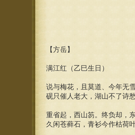
【方岳】
满江红（乙巳生日）
说与梅花，且莫道、今年无
砚只催人老大，湖山不了诗
重省起，西山笏。终负却，
久闲苍藓石，青衫今作枯荷