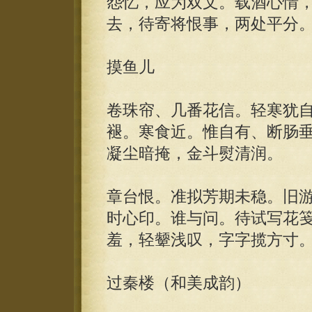
怨忆，应为双文。载酒心情
去，待寄将恨事，两处平分
摸鱼儿
卷珠帘、几番花信。轻寒犹
褪。寒食近。惟自有、断肠
凝尘暗掩，金斗熨清润。
章台恨。准拟芳期未稳。旧
时心印。谁与问。待试写花
羞，轻颦浅叹，字字揽方寸
过秦楼（和美成韵）