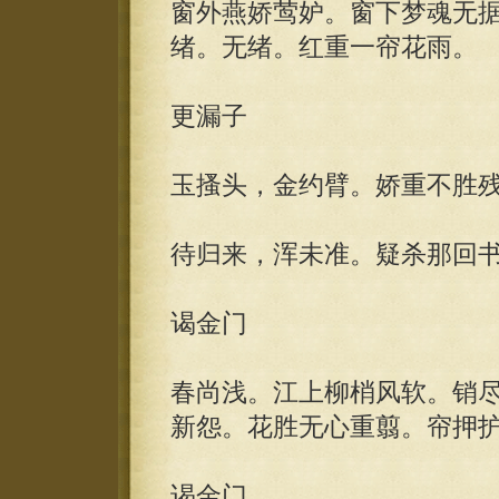
窗外燕娇莺妒。窗下梦魂无
绪。无绪。红重一帘花雨。
更漏子
玉搔头，金约臂。娇重不胜
待归来，浑未准。疑杀那回
谒金门
春尚浅。江上柳梢风软。销
新怨。花胜无心重翦。帘押
谒金门