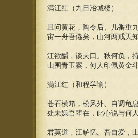
满江红（九日冶城楼）
且问黄花，陶令后、几番重
宙一舟吾倦矣，山河两戒天
江欲釂，谈天口。秋何负，
山围青玉案，何人印佩黄金
满江红（和程学谕）
苍石横筇，松风外、自调龟
处未嫌吾辈在，此心说与何
君莫道，江鲈忆。吾自爱，