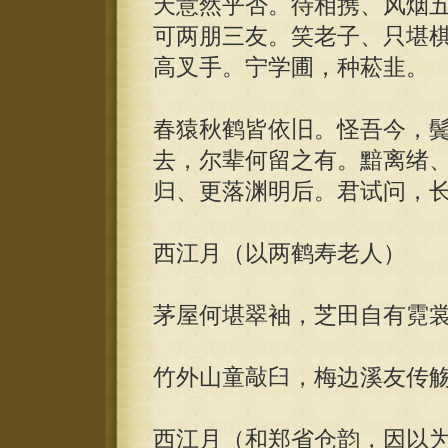
天意然乎否。待相携、风烟
可两朋三友。笑老子、只堪
高叉手。宁学圃，种菘韭。
春猿秋鹤皆依旧。怪吾今，
去，尔辈何留之有。黯离绪
归、更落渊明后。君试问，
西江月（以两鹤寿老人）
茅屋何堪翠袖，芝田自有霓
竹外山童敲臼，梅边溪友传
西江月（和郑省仓韵，因以