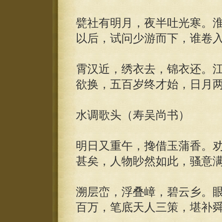
甓社有明月，夜半吐光寒。
以后，试问少游而下，谁卷
霄汉近，绣衣去，锦衣还。
欲换，五百岁终才始，日月
水调歌头（寿吴尚书）
明日又重午，搀借玉蒲香。
甚矣，人物眇然如此，骚意
溯层峦，浮叠嶂，碧云乡。
百万，笔底天人三策，堪补