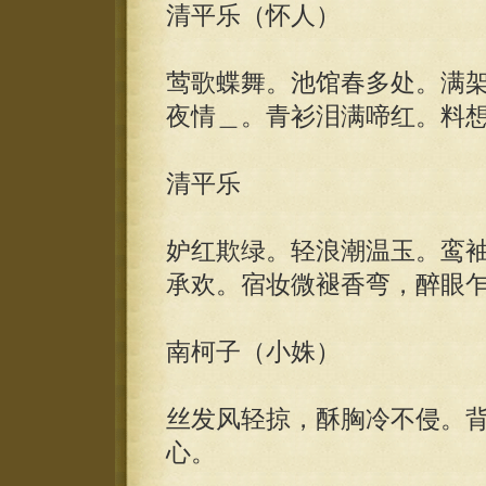
清平乐（怀人）
莺歌蝶舞。池馆春多处。满
夜情＿。青衫泪满啼红。料
清平乐
妒红欺绿。轻浪潮温玉。鸾袖
承欢。宿妆微褪香弯，醉眼
南柯子（小姝）
丝发风轻掠，酥胸冷不侵。
心。