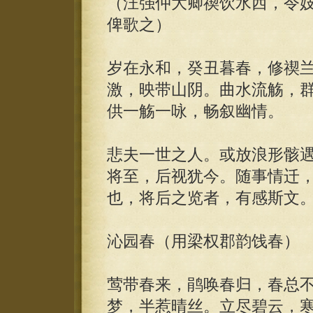
（汪强仲大卿禊饮水西，令
俾歌之）
岁在永和，癸丑暮春，修禊
激，映带山阴。曲水流觞，
供一觞一咏，畅叙幽情。
悲夫一世之人。或放浪形骸
将至，后视犹今。随事情迁
也，将后之览者，有感斯文
沁园春（用梁权郡韵饯春）
莺带春来，鹃唤春归，春总
梦，半惹晴丝。立尽碧云，