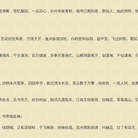
弦弹断，苦忆颜回。一点归心，分付布袜青鞋。相寻已期到老，那知人、如此情怀。
，无花但觉风香。万境天开，逸兴纵我清狂。白鸥更闲似我，趁平芜、飞过斜阳。重叹
囊酒具，千古凄凉。近日烟波，乐事尽逐渔忙。山横洞庭夜月，似潇湘、不似潇湘。
，沙鸥未许盟寒。旧隐琴书，犹记渭水长安。苍云数千万叠，却依然、一笑人间。似
舟欲去，且与凭兰。此别何如，能消几度阳关。江南又听夜雨，怕梅花、零落孤山。
，书寄陆处梅）
、绿阴铺。正私语晴蛙，于飞晚燕，闲掩纹疏。流光惯欺病酒，问杨花、过了有花无