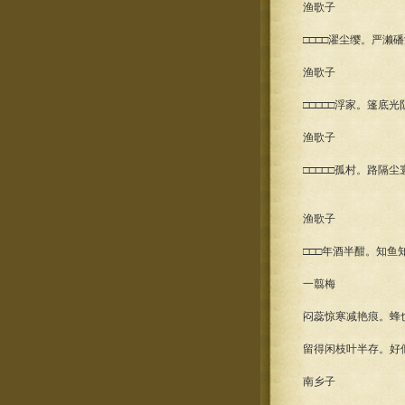
渔歌子
□□□□濯尘缨。严
渔歌子
□□□□□浮家。篷底
渔歌子
□□□□□孤村。路隔
渔歌子
□□□年酒半酣。知
一翦梅
闷蕊惊寒减艳痕。蜂
留得闲枝叶半存。好
南乡子