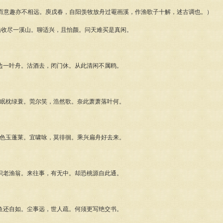
而意趣亦不相远。庾戌春，自阳羡牧放舟过罨画溪，作渔歌子十解，述古调也。）
船收尽一溪山。聊适兴，且怡颜。问天难买是真闲。
篱边一叶舟。沽酒去，闭门休。从此清闲不属鸥。
子贪眠枕绿蓑。莞尔笑，浩然歌。奈此萧萧落叶何。
帘一色玉蓬莱。宜啸咏，莫徘徊。乘兴扁舟好去来。
人识老渔翁。来往事，有无中。却恐桃源自此通。
得鱼还自如。尘事远，世人疏。何须更写绝交书。