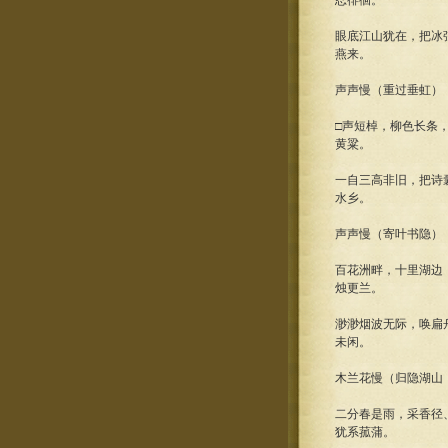
忍徘徊。
眼底江山犹在，把冰
燕来。
声声慢（重过垂虹）
□声短棹，柳色长条
黄粱。
一自三高非旧，把诗
水乡。
声声慢（寄叶书隐）
百花洲畔，十里湖边
烛更兰。
渺渺烟波无际，唤扁
未闲。
木兰花慢（归隐湖山
二分春是雨，采香径
犹系菰蒲。