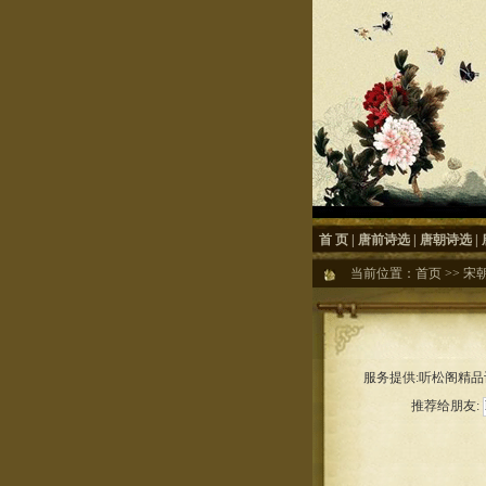
首 页
|
唐前诗选
|
唐朝诗选
|
当前位置：
首页
>>
宋
服务提供:听松阁精品诗
推荐给朋友: