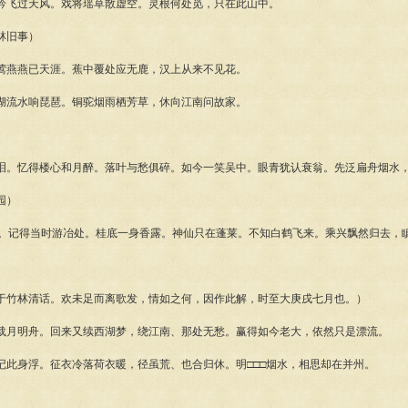
吟飞过天风。戏将瑶草散虚空。灵根何处觅，只在此山中。
林旧事）
莺燕燕已天涯。蕉中覆处应无鹿，汉上从来不见花。
湖流水响琵琶。铜驼烟雨栖芳草，休向江南问故家。
泪。忆得楼心和月醉。落叶与愁俱碎。如今一笑吴中。眼青犹认衰翁。先泛扁舟烟水
园）
雨。记得当时游冶处。桂底一身香露。神仙只在蓬莱。不知白鹤飞来。乘兴飘然归去，
于竹林清话。欢未足而离歌发，情如之何，因作此解，时至大庚戌七月也。）
载月明舟。回来又续西湖梦，绕江南、那处无愁。赢得如今老大，依然只是漂流。
记此身浮。征衣冷落荷衣暖，径虽荒、也合归休。明□□□烟水，相思却在并州。