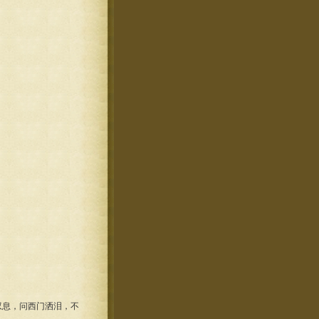
叹息，问西门洒泪，不