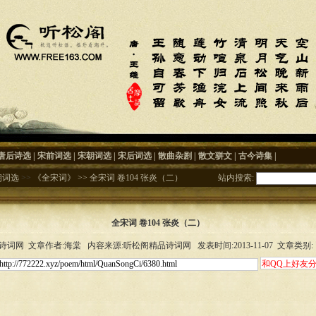
唐后诗选
|
宋前词选
|
宋朝词选
|
宋后词选
|
散曲杂剧
|
散文骈文
|
古今诗集
|
朝词选
>>
《全宋词》
>>
全宋词 卷104 张炎（二）
站内搜索:
全宋词 卷104 张炎（二）
词网 文章作者:海棠 内容来源:听松阁精品诗词网 发表时间:2013-11-07 文章类别