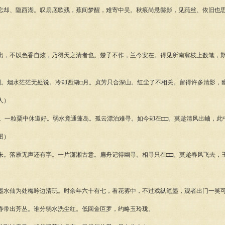
忘却、隐西湖。叹扇底歌残，蕉间梦醒，难寄中吴。秋痕尚悬鬓影，见莼丝、依旧也
出，不以色香自炫，乃得天之清者也。楚子不作，兰今安在。得见所南翁枝上数笔，
别。烟水茫茫无处说。冷却西湖□月。贞芳只合深山。红尘了不相关。留得许多清影，
人）
老。一粒粟中休道好。弱水竟通蓬岛。孤云漂泊难寻。如今却在□□。莫趁清风出岫，此
图）
未。落雁无声还有字。一片潇湘古意。扁舟记得幽寻。相寻只在□□。莫趁春风飞去，
墨水仙为处梅吟边清玩。时余年六十有七，看花雾中，不过戏纵笔墨，观者出门一笑
春带出芳丛。谁分弱水洗尘红。低回金叵罗，约略玉玲珑。