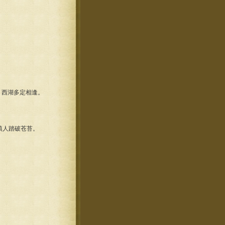
，西湖多定相逢。
瞋人踏破苍苔。