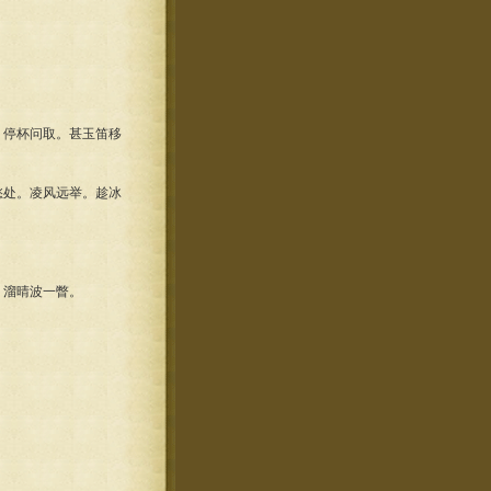
。停杯问取。甚玉笛移
愁处。凌风远举。趁冰
，溜晴波一瞥。