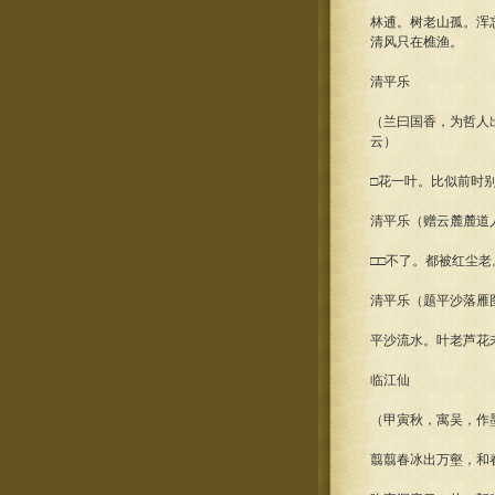
林逋。树老山孤。浑
清风只在樵渔。
清平乐
（兰曰国香，为哲人
云）
□花一叶。比似前时
清平乐（赠云麓麓道
□□不了。都被红尘
清平乐（题平沙落雁
平沙流水。叶老芦花
临江仙
（甲寅秋，寓吴，作
翦翦春冰出万壑，和