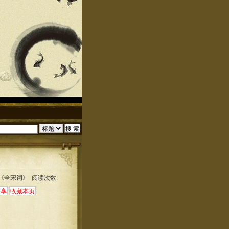
:《全宋词》 阅读次数: