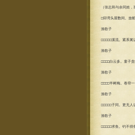
（张志和与余同姓，
□卯湾头屋数间。放
渔歌子
□□□□□溪流。紧系
渔歌子
□□□□白云多。童
渔歌子
□□□□半树梅。卷
渔歌子
□□□□□子同。更无
渔歌子
□□□□□求鱼。钓不