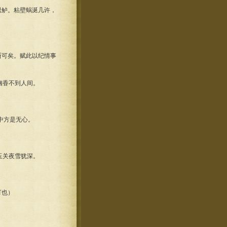
思鲈。粘壁蜗涎几许，
斯可矣。赋此以纪情事
幽香不到人间。
中方是无心。
玉关夜雪犹深。
可也）