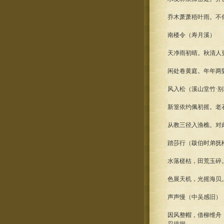
乔木萧萧梧叶雨。不
南楼令（寿月溪）
天净雨初晴。秋清人
闲处卷黄庭。年年两
风入松（溪山堂竹·
新篁依约佩初摇。老
从教三径入渔樵。对
踏莎行（跋伯时弟抚
水落槎枯，田荒玉碎
色展天机，光摇海贝
声声慢（中吴感旧）
因风整帽，借柳维舟