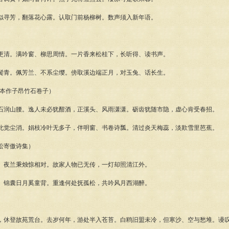
似寻芳，翻落花心露。认取门前杨柳树。数声须入新年语。
更清。满吟窗、柳思周情。一片香来松桂下，长听得、读书声。
鬓青。佩芳兰、不系尘缨。傍取溪边端正月，对玉兔、话长生。
别本作子昂竹石卷子）
石润山腰。逸人未必犹酣酒，正溪头、风雨潇潇。砺齿犹随市隐，虚心肯受春招。
此觉尘消。娟枝冷叶无多子，伴明窗、书卷诗瓢。清过炎天梅蕊，淡欺雪里芭蕉。
松寄傲诗集）
。夜兰秉烛惊相对。故家人物已无传，一灯却照清江外。
。锦囊日月奚童背。重逢何处抚孤松，共吟风月西湖醉。
，休登故苑荒台。去岁何年，游处半入苍苔。白鸥旧盟未冷，但寒沙、空与愁堆。谩