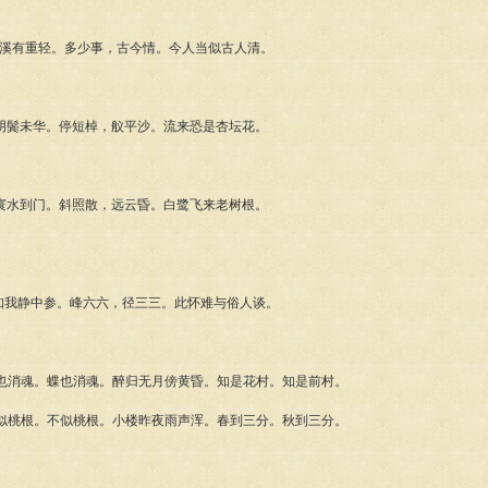
濑磻溪有重轻。多少事，古今情。今人当似古人清。
光阴鬓未华。停短棹，舣平沙。流来恐是杏坛花。
尘寰水到门。斜照散，远云昏。白鹭飞来老树根。
鱼知我静中参。峰六六，径三三。此怀难与俗人谈。
也消魂。蝶也消魂。醉归无月傍黄昏。知是花村。知是前村。
似桃根。不似桃根。小楼昨夜雨声浑。春到三分。秋到三分。