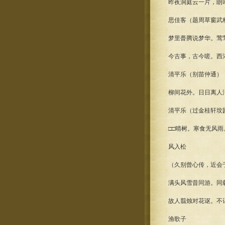
昨夜洞庭云一片，朗
思佳客（题周草窗武
梦里瞢腾说梦华。莺
今古事，古今嗟。西
清平乐（别苗仲通）
柳间花外。日日离人
清平乐（过金桂轩坟
□□晴树。寒食无风
风入松
（久别曾心传，近会
满头风雪昔同游。同
故人翦烛对花讴。不
渔歌子