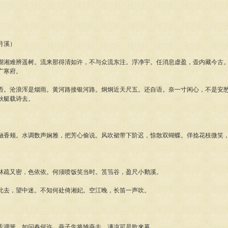
月溪）
湖湘难辨遥树。流来那得清如许，不与众流东注。浮净宇。任消息虚盈，壶内藏今古
广寒府。
否。沧浪浑是烟雨。黄河路接银河路。炯炯近天尺五。还自语。奈一寸闲心，不是安
秋艇载诗去。
融香颊。水调数声娴雅，把芳心偷说。风吹裙带下阶迟，惊散双蝴蝶。佯捻花枝微笑
林疏又密，色依依。何须喷饭笑当时。筼筜谷，盈尺小鹅溪。
此去，望中迷。不知何处倚湘妃。空江晚，长笛一声吹。
舌调簧，如问春何许。燕子先将雏燕去。凄凉可是歌来暮。