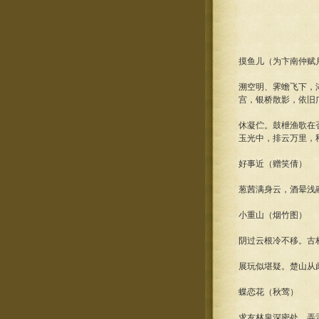
摸鱼儿（为卞南仲赋
溯空明、霁蟾飞下，
宫，银桥散影，依旧
休凝伫。鼓枻渔歌在
玉光中，排云万里，
好事近（赠笑倩）
葱茜满身云，酒晕浅
小重山（烟竹图）
阴过云根冷不移。古
展玩似堪疑。楚山从
蝶恋花（秋莺）
求友林泉深密处。弄