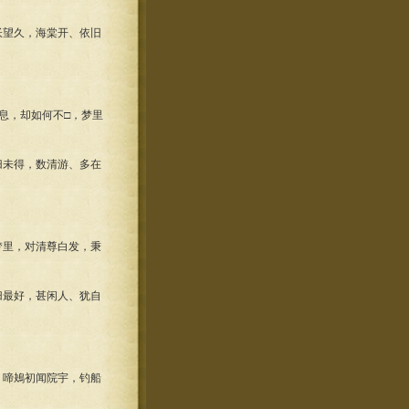
怅望久，海棠开、依旧
息，却如何不□，梦里
归未得，数清游、多在
梦里，对清尊白发，秉
归最好，甚闲人、犹自
。啼鴂初闻院宇，钓船