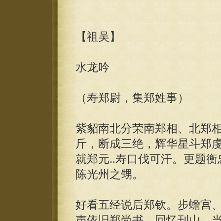
【祖吴】
水龙吟
（寿郑尉，集郑姓事）
紫貂南北分荣南郑相、北郑
斤，断成三绝，辉华星斗郑
就郑元..寿口伐可汗。更题
陈光州之甥。
好看五经说后郑钦。步蟾宫
声依旧郑尚书。回忆刊山，