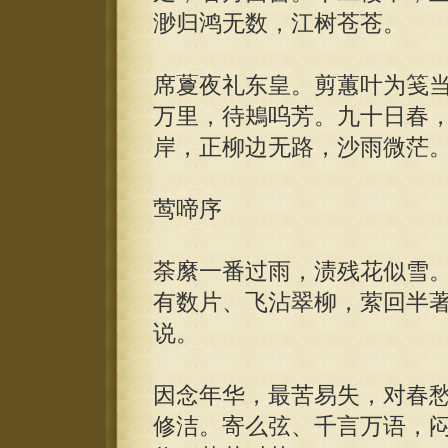
渺归鸿无数，江树苍苍。
席藑夜礼东皇。剪蕙叶为笺
万里，待鴂呜芳。九十日春
岸，正柳边无路，沙雨微茫
莺啼序
荼縻一番过雨，渍残花似雪
有数片、飞沾翠柳，萦回半
说。
因念年华，最苦易失，对春
修洁。寄么弦、千言万语，