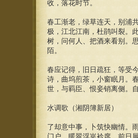
收，落花时节。
春工渐老，绿草连天，别浦
极，江北江南，杜鹃叫裂。
树，问何人、把酒来看别。
陌。
春应记得，旧日疏狂，等受
诗，曲坞煎茶，小窗眠月。
世，与羁臣、恨妾销离侧。
水调歌（湘阴簿新居）
了却意中事，卜筑快幽情。
门户，暖翠浮岚衿席，前日