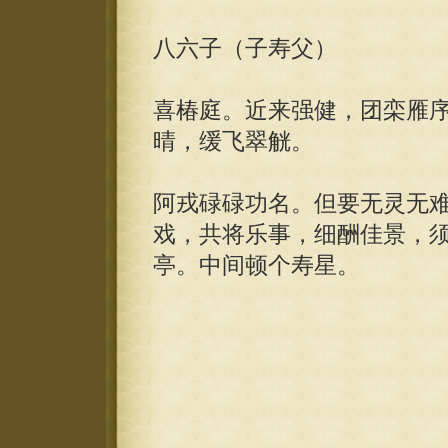
八六子（子寿父）
喜椿庭。近来强健，团栾雁
晴，缓飞翠觥。
阿戎碌碌功名。但要无灵无
戏，共将乐事，细酬佳景，
亭。中间顿个寿星。