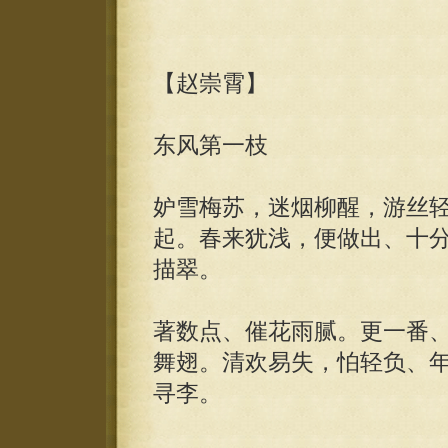
【赵崇霄】
东风第一枝
妒雪梅苏，迷烟柳醒，游丝
起。春来犹浅，便做出、十
描翠。
著数点、催花雨腻。更一番
舞翅。清欢易失，怕轻负、
寻李。