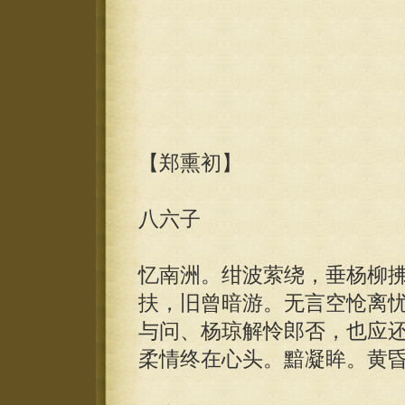
【郑熏初】
八六子
忆南洲。绀波萦绕，垂杨柳
扶，旧曾暗游。无言空怆离
与问、杨琼解怜郎否，也应
柔情终在心头。黯凝眸。黄