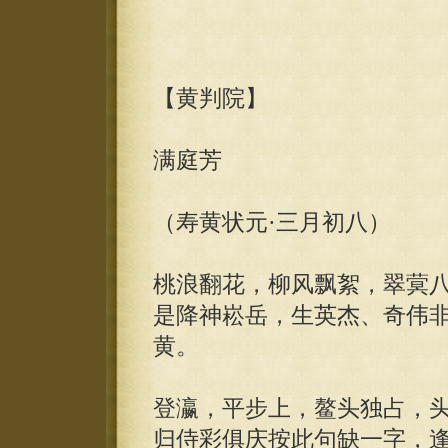
【黄判院】
满庭芳
（寿黄状元·三月初八）
桃浪翻花，柳风飘絮，翠蓂
是降神崧岳，生英杰、奇伟
黄。
登瀛，平步上，鳌头独占，
归侍彩俱庆按此句缺一字，