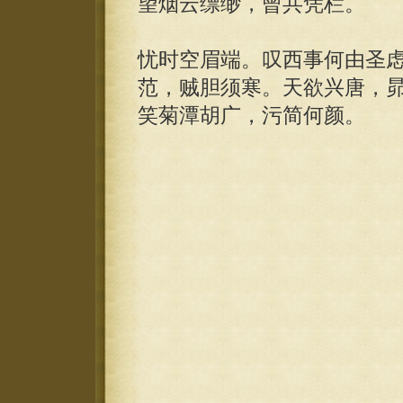
望烟云缥缈，曾共凭栏。
忧时空眉端。叹西事何由圣
范，贼胆须寒。天欲兴唐，
笑菊潭胡广，污简何颜。