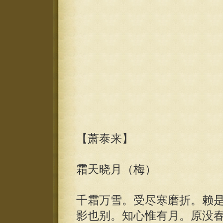
【萧泰来】
霜天晓月（梅）
千霜万雪。受尽寒磨折。赖
影也别。知心惟有月。原没