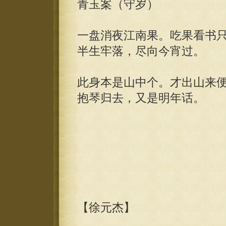
青玉案（守岁）
一盘消夜江南果。吃果看书
半生牢落，尽向今宵过。
此身本是山中个。才出山来
抱琴归去，又是明年话。
【徐元杰】