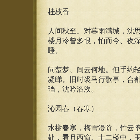
桂枝香
人间秋至。对暮雨满城，沈
楼月冷曾多恨，怕而今、夜
睡。
问楚梦、间云何地。但手约
凝睇。旧时裘马行歌事，合
珰，沈吟洛涘。
沁园春（春寒）
水榭春寒，梅雪漫阶，竹云
处，看月西窗。十二楼中，