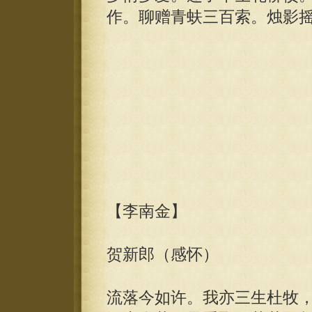
作。聊赠青蚨三百索。烛影
【李南金】
贺新郎（感怀）
流落今如许。我亦三生杜牧