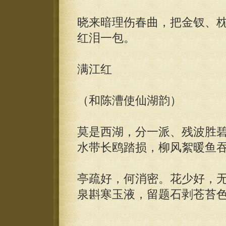
晓来暗理伤春曲，把金钗、
红泪一包。
满江红
（和陈漕使仙湖韵）
莫是西湖，分一派、残波胜
水带长鸥踏损，柳风絮暖鱼
亭疏好，何消密。花少好，
泉斟寒玉液，留题石剥苍苔色