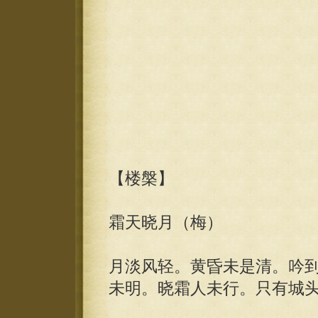
【楼槃】
霜天晓月（梅）
月淡风轻。黄昏未是清。吟
未明。晓霜人未行。只有城