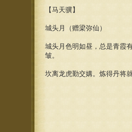
【马天骥】
城头月（赠梁弥仙）
城头月色明如昼，总是青霞
皱。
坎离龙虎勤交媾。炼得丹将