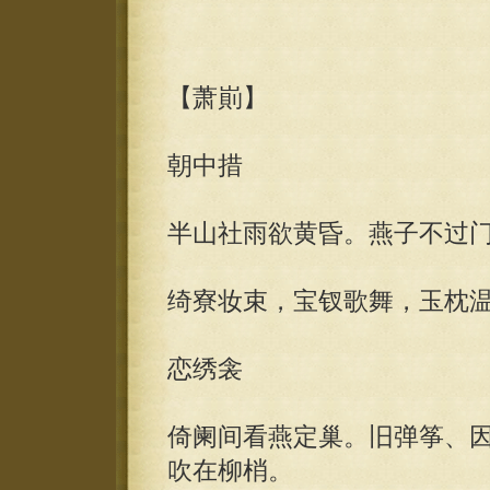
【萧崱】
朝中措
半山社雨欲黄昏。燕子不过
绮寮妆束，宝钗歌舞，玉枕
恋绣衾
倚阑间看燕定巢。旧弹筝、
吹在柳梢。