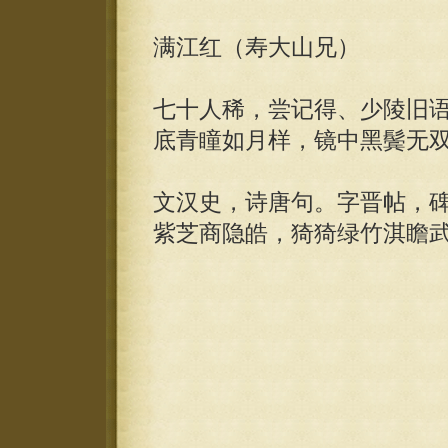
满江红（寿大山兄）
七十人稀，尝记得、少陵旧
底青瞳如月样，镜中黑鬓无
文汉史，诗唐句。字晋帖，
紫芝商隐皓，猗猗绿竹淇瞻