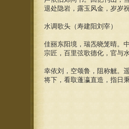
退处隐岩，露玉风金，岁岁
水调歌头（寿建阳刘宰）
佳丽东阳境，瑞炁晓笼晴。
宗匠，百里弦歌德化，官与
幸依刘，空颂鲁，阻称觥。
将下，看取蓬瀛直造，指日