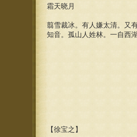
霜天晓月
翦雪裁冰。有人嫌太清。又
知音。孤山人姓林。一自西
【徐宝之】