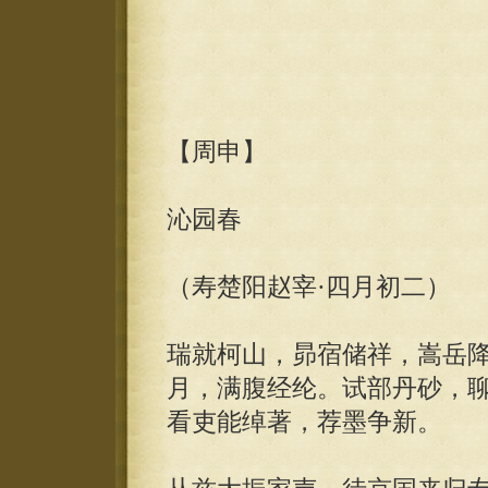
【周申】
沁园春
（寿楚阳赵宰·四月初二）
瑞就柯山，昴宿储祥，嵩岳
月，满腹经纶。试部丹砂，
看吏能绰著，荐墨争新。