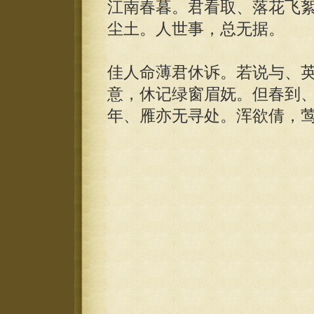
江南春暮。君看取、落花飞
尘土。人世事，总无据。
佳人命薄君休诉。若说与、
意，休记绿窗眉妩。但春到
年、雁亦无寻处。浑欲倩，