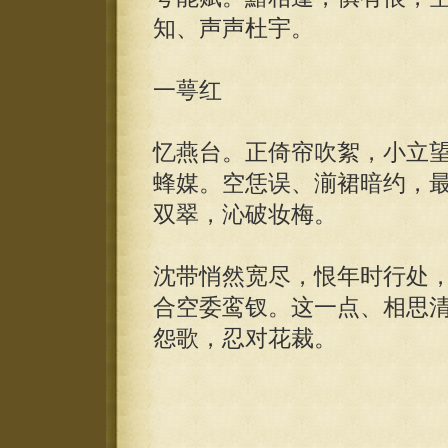
知、声声杜宇。
一萼红
忆燕台。正倚帘吹絮，小立
蜂媒。空恁误、湔裙暗约，
双翠，沁破妆梅。
沈带悄然宽尽，恨年时行处
合空委鸾钗。这一点、相思
怨歌，忍对花裁。