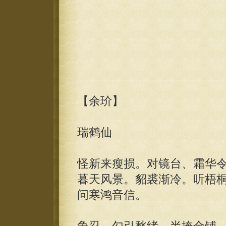
【余玠】
瑞鹤仙
怪新来瘦损。对镜台、霜华
暮天风景。貂裘渐冷。听梧
问寒鸿音信。