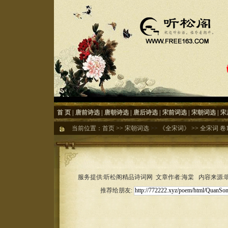
首 页
|
唐前诗选
|
唐朝诗选
|
唐后诗选
|
宋前词选
|
宋朝词选
|
宋
当前位置：
首页
>>
宋朝词选
>>
《全宋词》
>>
全宋词 卷1
服务提供:听松阁精品诗词网 文章作者:海棠 内容来源:听松
推荐给朋友: