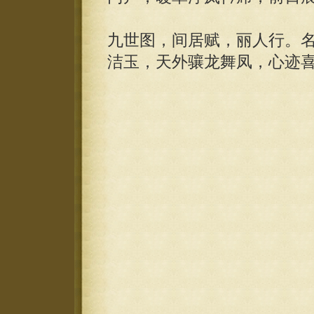
九世图，间居赋，丽人行。
洁玉，天外骧龙舞凤，心迹