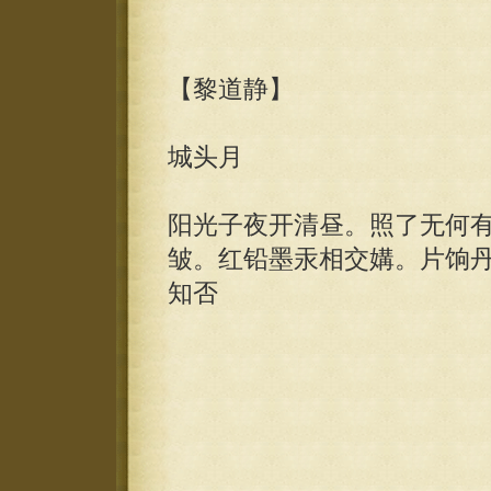
【黎道静】
城头月
阳光子夜开清昼。照了无何
皱。红铅墨汞相交媾。片饷
知否