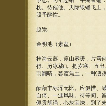
争忍。勾引愁绪，半掩金铺
枕。待催他、天际银蟾飞上
照予醉饮。
赵崇.
金明池（素盘）
桂海云蒸，瘴山雾暖，片雪
得、剪冰裁□。把岁寒、五出
雨翻晴，暮霞焦土，一种凄
酝藉丰标浑无比。应似惜、
自倚、一涯风味。待等间、
佩贯胡绳，心灰宝燎，到了