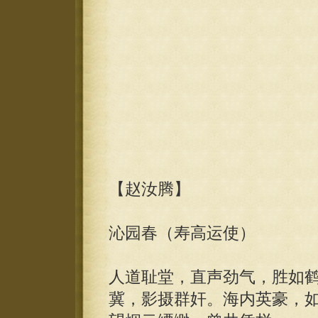
【赵汝腾】
沁园春（寿高运使）
人道耻堂，直声劲气，胜如
冀，影摄群奸。海内英豪，