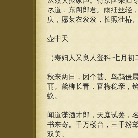
从兹大振家声。待京国来归
尽道，东阁郎君。雨细丝轻
庆，愿莱衣衮衮，长照壮椿
壶中天
（寿妇人又良人登科·七月初
秋来两日，因个甚、鸟鹊侵
丽。黛柳长青，官梅稳亲，
蚁。
闻道潇酒才郎，天庭试罢，
书来寄。千万楼台，三千粉
双美。