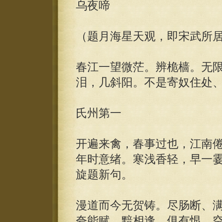
乌夜啼
（题月海星天观，即宋武所
春江一望微茫。辨桅樯。无
泪，几斜阳。不是寄奴住处
氏州第一
开遍来禽，春事过也，江南
年时意绪。寒浅香轻，早一
旋题新句。
漫道而今无贺铸。尽肠断、
夸能赋。黯相逢，俱有恨，