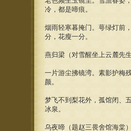
老色频生玉镜尘。雪澹春姿
冷，都是啼痕。
烟雨轻寒暮掩门。萼绿灯前
分，花瘦一分。
燕归梁（对雪醒坐上云麓先
一片游尘拂镜湾。素影护梅
颜。
梦飞不到梨花外，孤馆闭、
冰泉。
乌夜啼（题赵三畏舍馆海棠