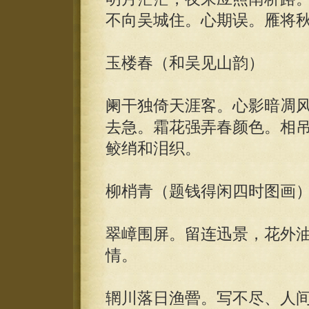
不向吴城住。心期误。雁将
玉楼春（和吴见山韵）
阑干独倚天涯客。心影暗凋
去急。霜花强弄春颜色。相
鲛绡和泪织。
柳梢青（题钱得闲四时图画
翠嶂围屏。留连迅景，花外
情。
辋川落日渔罾。写不尽、人