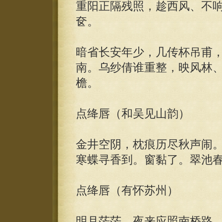
重阳正隔残照，趁西风、不
奁。
暗省长安年少，几传杯吊甫
南。乌纱倩谁重整，映风林
檐。
点绛唇（和吴见山韵）
金井空阴，枕痕历尽秋声闹
寒蝶寻香到。窗黏了。翠池
点绛唇（有怀苏州）
明月茫茫，夜来应照南桥路