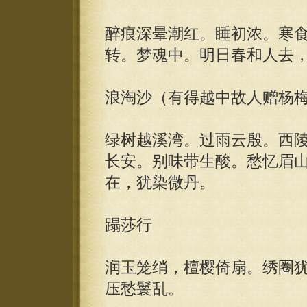
醉痕深晕潮红。睡初浓。寒
转。梦魂中。明日春和人去
浪淘沙（有得越中故人赠杨
绿树越溪湾。过雨云殷。西
长安。别味带生酸。愁忆眉
在，犹染微丹。
蹋莎行
润玉笼绡，檀樱倚扇。绣圈
压愁鬟乱。