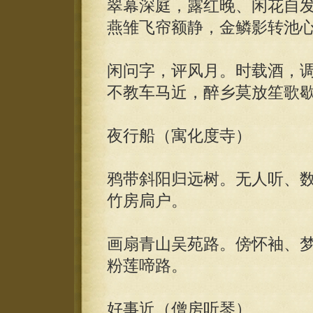
翠幕深庭，露红晚、闲花自
燕雏飞帘额静，金鳞影转池
闲问字，评风月。时载酒，
不教车马近，醉乡莫放笙歌
夜行船（寓化度寺）
鸦带斜阳归远树。无人听、
竹房扃户。
画扇青山吴苑路。傍怀袖、
粉莲啼路。
好事近（僧房听琴）