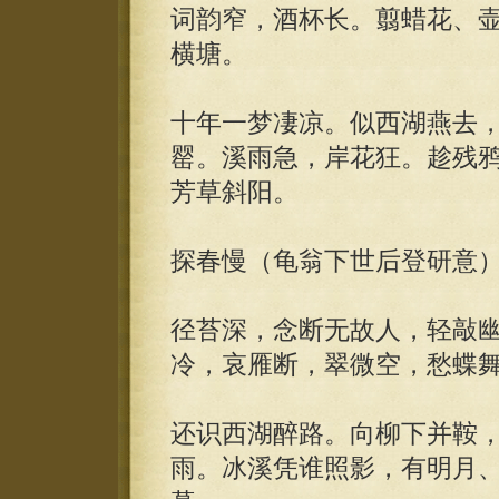
词韵窄，酒杯长。翦蜡花、
横塘。
十年一梦凄凉。似西湖燕去
罂。溪雨急，岸花狂。趁残
芳草斜阳。
探春慢（龟翁下世后登研意
径苔深，念断无故人，轻敲
冷，哀雁断，翠微空，愁蝶
还识西湖醉路。向柳下并鞍
雨。冰溪凭谁照影，有明月