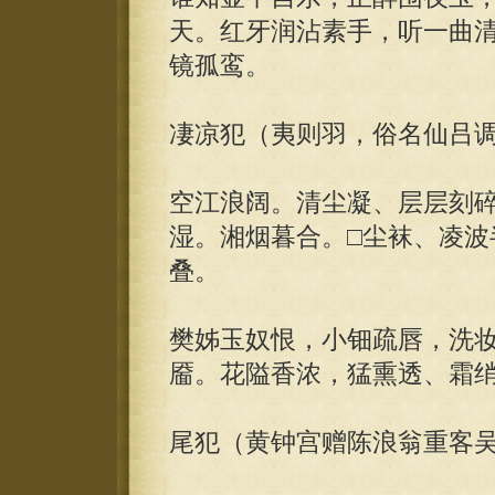
天。红牙润沾素手，听一曲
镜孤鸾。
凄凉犯（夷则羽，俗名仙吕
空江浪阔。清尘凝、层层刻
湿。湘烟暮合。□尘袜、凌波
叠。
樊姊玉奴恨，小钿疏唇，洗
靥。花隘香浓，猛熏透、霜
尾犯（黄钟宫赠陈浪翁重客