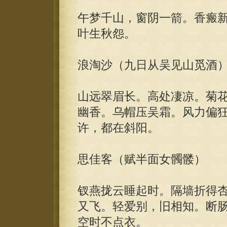
午梦千山，窗阴一箭。香瘢
叶生秋怨。
浪淘沙（九日从吴见山觅酒
山远翠眉长。高处凄凉。菊
幽香。乌帽压吴霜。风力偏
许，都在斜阳。
思佳客（赋半面女髑髅）
钗燕拢云睡起时。隔墙折得
又飞。轻爱别，旧相知。断
空时不点衣。