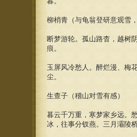
暮。
柳梢青（与龟翁登研意观雪
断梦游轮。孤山路杳，越树
痕。
玉屏风冷愁人。醉烂漫、梅
尘。
生查子（稽山对雪有感）
暮云千万重，寒梦家乡远。
冰，往事分钗燕。三月灞陵