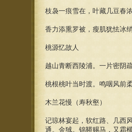
枝袅一痕雪在，叶藏几豆春
香力添熏罗被，瘦肌犹怯冰
桃源忆故人
越山青断西陵浦。一片密阴
桃根桃叶当时渡。鸣咽风前
木兰花慢（寿秋壑）
记琼林宴起，软红路、几西
通。金狨。锦鞯赐马，又霜