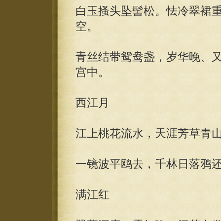
白玉搔头坠髻松。怯冷翠裙
空。
青丝结带鸳鸯盏，岁华晚、
宫中。
西江月
江上桃花流水，天涯芳草青
一镜波平鸥去，千林日落鸦
满江红