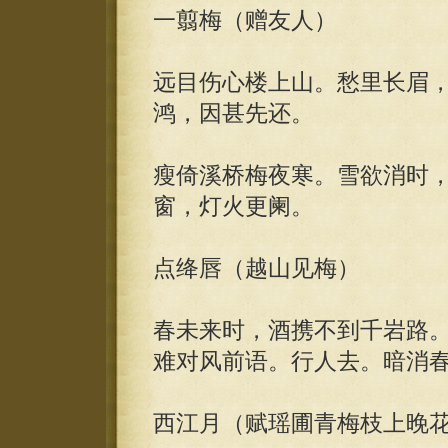
一翦梅（赠友人）
远目伤心楼上山。愁里长眉
鸿，因甚先还。
瘦倚溪桥梅夜寒。雪欲消时
窗，灯火更阑。
点绛唇（越山见梅）
春未来时，酒携不到千岩路
难对风前语。行人去。暗消
西江月（赋瑶圃青梅枝上晚