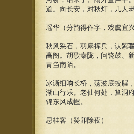
道。向长安，对秋灯，几人
瑶华（分韵得作字，戏虞宜
秋风采石，羽扇挥兵，认紫
高阁。胡歌秦陇，问铙鼓、
青刍南陌。
冰澌细响长桥，荡波底蛟腥
湖山行乐。老仙何处，算洞
锦东风成幄。
思桂客（癸卯除夜）