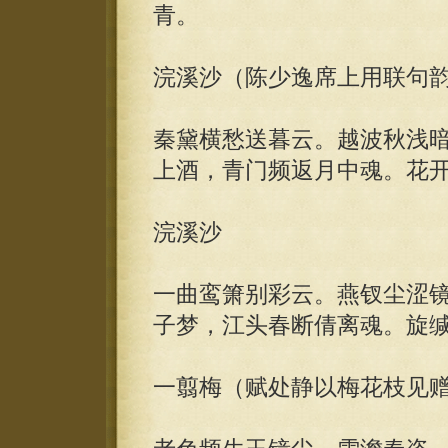
青。
浣溪沙（陈少逸席上用联句
秦黛横愁送暮云。越波秋浅
上酒，青门频返月中魂。花
浣溪沙
一曲鸾箫别彩云。燕钗尘涩
子梦，江头春断倩离魂。旋
一翦梅（赋处静以梅花枝见