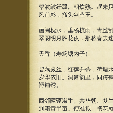
簟波皱纤縠。朝炊熟。眠未
风前影，搔头斜坠玉。
画阑枕水，垂杨梳雨，青丝
翠阴明月胜花夜，那愁春去
天香（寿筠塘内子）
碧藕藏丝，红莲并蒂，荷塘
岁华依旧。洞箫韵里，同跨
褥铺绣。
西邻障蓬澡手。共华朝、梦
到霜黄半亩。便准拟、携花