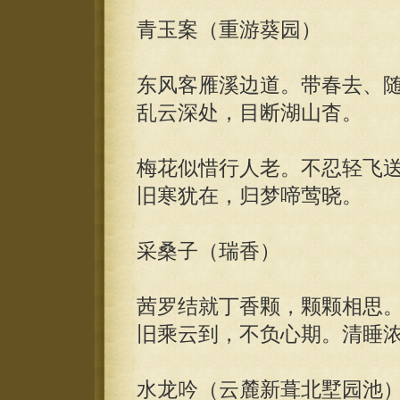
青玉案（重游葵园）
东风客雁溪边道。带春去、
乱云深处，目断湖山杳。
梅花似惜行人老。不忍轻飞
旧寒犹在，归梦啼莺晓。
采桑子（瑞香）
茜罗结就丁香颗，颗颗相思
旧乘云到，不负心期。清睡
水龙吟（云麓新葺北墅园池