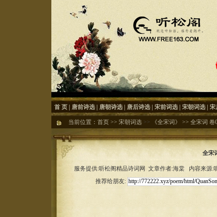
首 页
|
唐前诗选
|
唐朝诗选
|
唐后诗选
|
宋前词选
|
宋朝词选
|
宋
当前位置：
首页
>>
宋朝词选
>>
《全宋词》
>>
全宋词 卷
全宋词
服务提供:听松阁精品诗词网 文章作者:海棠 内容来源:听松
推荐给朋友: