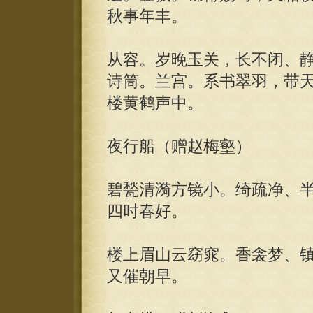
秋事年丰。
从容。岁晚玉关，长不闭、
诗筒。兰宫。系书翠羽，带
楼黄鹤声中。
夜行船（赠赵梅壑）
碧甃清漪方镜小。绮疏净、
四时春好。
楼上眉山云窈窕。香衾梦、
又催朝早。