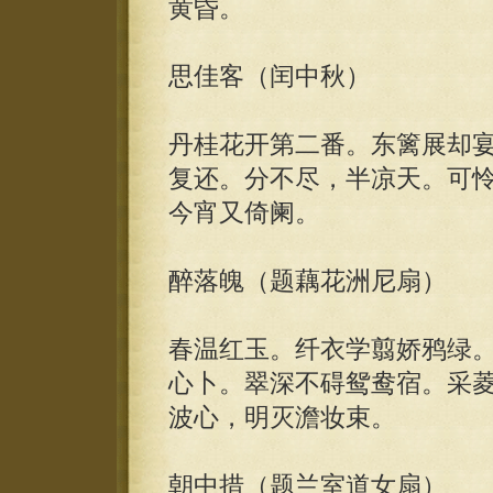
黄昏。
思佳客（闰中秋）
丹桂花开第二番。东篱展却
复还。分不尽，半凉天。可
今宵又倚阑。
醉落魄（题藕花洲尼扇）
春温红玉。纤衣学翦娇鸦绿
心卜。翠深不碍鸳鸯宿。采
波心，明灭澹妆束。
朝中措（题兰室道女扇）