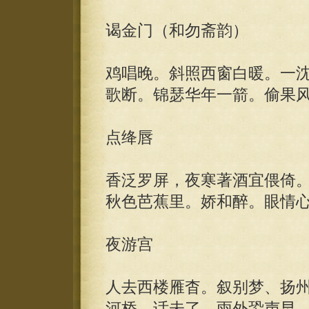
谒金门（和勿斋韵）
鸡唱晚。斜照西窗白暖。一
歌断。锦瑟华年一箭。偷果
点绛唇
香泛罗屏，夜寒著酒宜偎倚
秋色芭蕉里。娇和醉。眼情
夜游宫
人去西楼雁杳。叙别梦、扬
河桥，话未了。雨外蛩声早