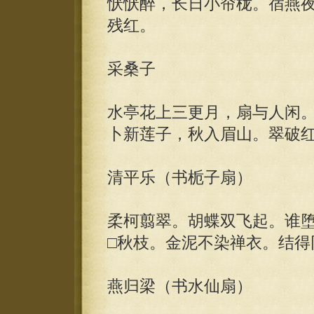
恹恹醉，长日小帘栊。宿燕
残红。
采桑子
水亭花上三更月，扇与人闲
卜新莲子，秋入眉山。翠破
清平乐（书栀子扇）
柔柯翦翠。胡蝶双飞起。谁
□秋枝。金泥不染禅衣。结得
燕归梁（书水仙扇）