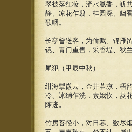
翠被落红妆，流水腻香，犹
静、凉花乍翦，桂园深、幽
歌咽。
长亭曾送客，为偷赋、锦雁
镜、青门重售，采香堤、秋
尾犯（甲辰中秋）
绀海掣微云，金井暮凉，梧
冷、冰绡乍洗，素娥忺，菱
陈迹。
竹房苔径小，对日暮、数尽