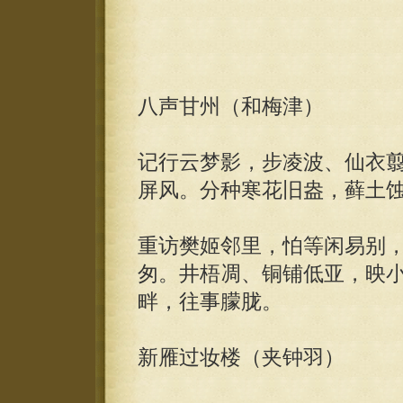
八声甘州（和梅津）
记行云梦影，步凌波、仙衣
屏风。分种寒花旧盎，藓土
重访樊姬邻里，怕等闲易别，
匆。井梧凋、铜铺低亚，映
畔，往事朦胧。
新雁过妆楼（夹钟羽）