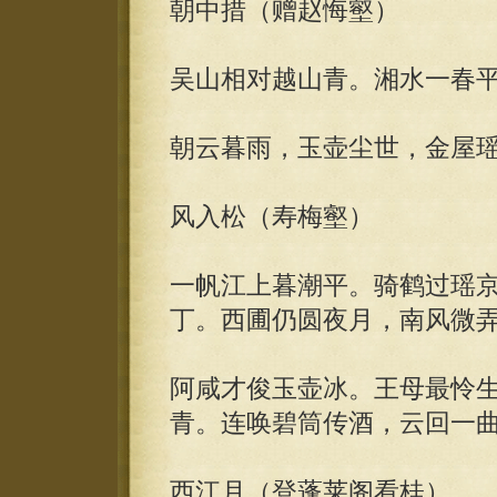
朝中措（赠赵悔壑）
吴山相对越山青。湘水一春
朝云暮雨，玉壶尘世，金屋
风入松（寿梅壑）
一帆江上暮潮平。骑鹤过瑶
丁。西圃仍圆夜月，南风微
阿咸才俊玉壶冰。王母最怜
青。连唤碧筒传酒，云回一
西江月（登蓬莱阁看桂）