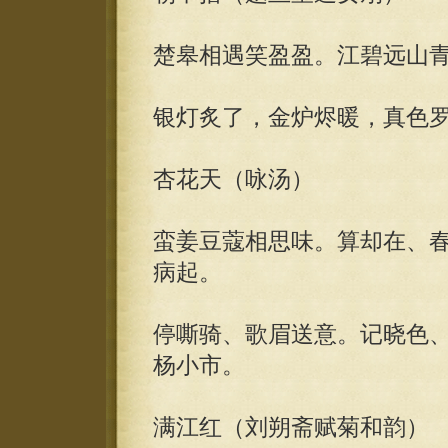
楚皋相遇笑盈盈。江碧远山
银灯炙了，金炉烬暖，真色
杏花天（咏汤）
蛮姜豆蔻相思味。算却在、
病起。
停嘶骑、歌眉送意。记晓色
杨小市。
满江红（刘朔斋赋菊和韵）