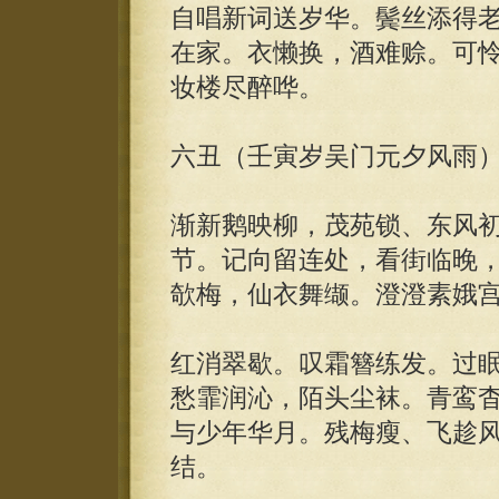
自唱新词送岁华。鬓丝添得
在家。衣懒换，酒难赊。可
妆楼尽醉哗。
六丑（壬寅岁吴门元夕风雨
渐新鹅映柳，茂苑锁、东风
节。记向留连处，看街临晚
欹梅，仙衣舞缬。澄澄素娥
红消翠歇。叹霜簪练发。过
愁霏润沁，陌头尘袜。青鸾
与少年华月。残梅瘦、飞趁
结。