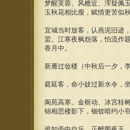
梦醒芙蓉。风檐近、浑疑佩
玉秋花相比瘦，赋情更苦似
宜城当时放客，认燕泥旧迹
蛩。江寒夜枫怨落，怕流作
香月中。
新雁过妆楼（中秋后一夕，
庭延客，命小妓过新水令，
阆苑高寒。金枢动、冰宫桂
锦相思楼影下，钿钗暗约小
谁知壶中自乐，正醉围夜玉