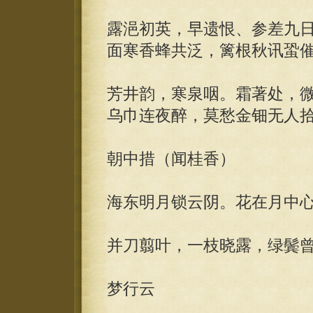
露浥初英，早遗恨、参差九
面寒香蜂共泛，篱根秋讯蛩
芳井韵，寒泉咽。霜著处，
乌巾连夜醉，莫愁金钿无人
朝中措（闻桂香）
海东明月锁云阴。花在月中
并刀翦叶，一枝晓露，绿鬓
梦行云