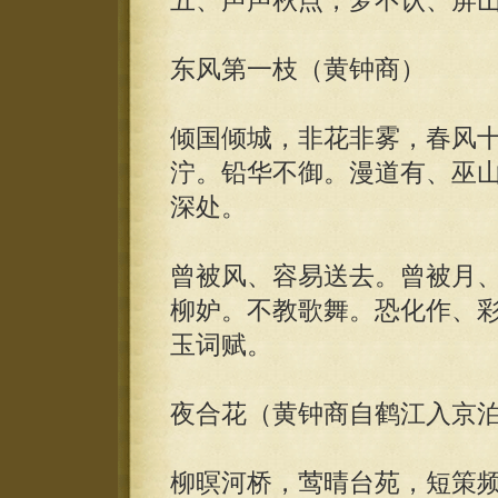
五、声声秋点，梦不认、屏
东风第一枝（黄钟商）
倾国倾城，非花非雾，春风
泞。铅华不御。漫道有、巫
深处。
曾被风、容易送去。曾被月
柳妒。不教歌舞。恐化作、
玉词赋。
夜合花（黄钟商自鹤江入京
柳暝河桥，莺晴台苑，短策