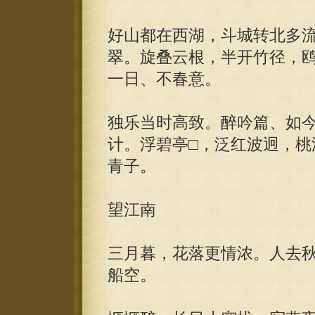
好山都在西湖，斗城转北多
翠。旋叠云根，半开竹径，
一日、不春意。
独乐当时高致。醉吟篇、如今
计。浮碧亭□，泛红波迥，桃
青子。
望江南
三月暮，花落更情浓。人去
船空。