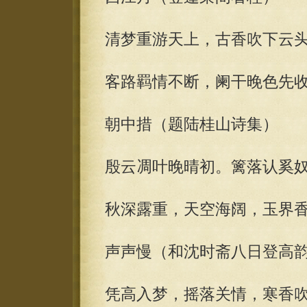
清梦重游天上，古香吹下云
客路羁情不断，阑干晚色先
朝中措（题陆桂山诗集）
殷云凋叶晚晴初。篱落认奚
秋深露重，天空海阔，玉界
声声慢（和沈时斋八日登高
凭高入梦，摇落关情，寒香