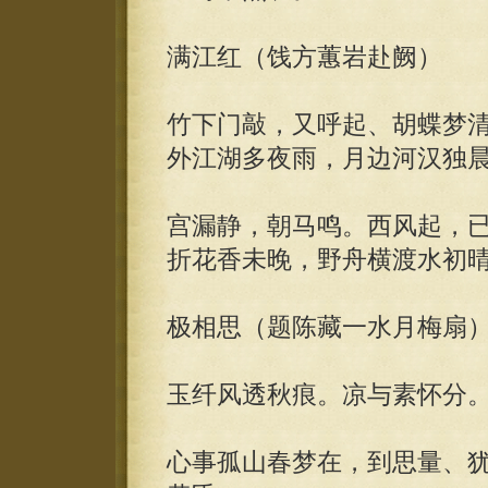
满江红（饯方蕙岩赴阙）
竹下门敲，又呼起、胡蝶梦
外江湖多夜雨，月边河汉独
宫漏静，朝马鸣。西风起，
折花香未晚，野舟横渡水初
极相思（题陈藏一水月梅扇
玉纤风透秋痕。凉与素怀分
心事孤山春梦在，到思量、