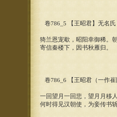
卷786_5 【王昭君】无名氏
猗兰恩宠歇，昭阳幸御稀。
寄信秦楼下，因书秋雁归。
卷786_6 【王昭君（一作
一回望月一回悲，望月月移
何时得见汉朝使，为妾传书