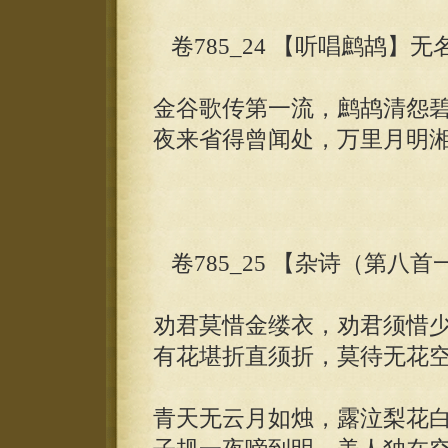
卷785_24 【听唱鹧鸪】无
金谷歌传第一流，鹧鸪清怨
夜来省得曾闻处，万里月明
卷785_25 【杂诗（第八
劝君莫惜金缕衣，劝君须惜
有花堪折直须折，莫待无花
青天无云月如烛，露泣梨花