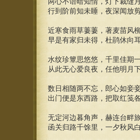
两心不语暗知情，灯下裁缝
行到阶前知未睡，夜深闻放
近寒食雨草萋萋，著麦苗风
早是有家归未得，杜鹃休向
水纹珍簟思悠悠，千里佳期
从此无心爱良夜，任他明月
数日相随两不忘，郎心如妾
出门便是东西路，把取红笺
无定河边暮角声，赫连台畔
函关归路千馀里，一夕秋风