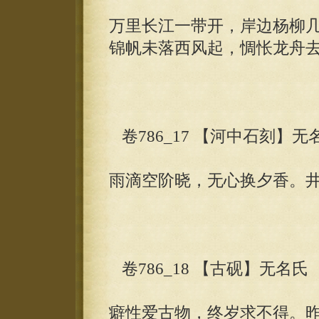
万里长江一带开，岸边杨柳
锦帆未落西风起，惆怅龙舟
卷786_17 【河中石刻】无
雨滴空阶晓，无心换夕香。
卷786_18 【古砚】无名氏
癖性爱古物，终岁求不得。