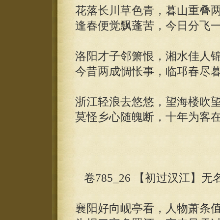
花落长川草色青，暮山重叠
逢春便觉飘蓬苦，今日分飞
洛阳才子邻箫恨，湘水佳人
今昔两成惆怅事，临邛春尽
浙江轻浪去悠悠，望海楼吹
莫怪乡心随魄断，十年为客
卷785_26 【初过汉江】无
襄阳好向岘亭看，人物萧条