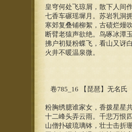
皇穹何处飞琼屑，散下人间
七香车碾瑶墀月。苏岩乳洞
寒郊复叠铺柳絮，古碛烂熳
断臂老猿声欲绝。鸟啄冰潭
拂户初疑粉蝶飞，看山又讶
火井不暖温泉微。
卷785_16 【琵琶】无名氏
粉胸绣臆谁家女，香拨星星
十二峰头弄云雨。千悲万恨
山僧扑破琉璃钵，壮士击折