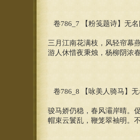
卷786_7 【粉笺题诗】无名
三月江南花满枝，风轻帘幕
游人休惜夜秉烛，杨柳阴浓
卷786_8 【咏美人骑马】
骏马娇仍稳，春风灞岸晴。
帽束云鬟乱，鞭笼翠袖明。