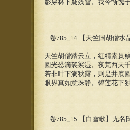
影穿林下疑残雪。我今惭愧
卷785_14 【天竺国胡僧
天竺胡僧踏云立，红精素贯
圆光恐滴袈裟湿。夜梵西天
若非叶下滴秋露，则是井底
眼界真如意珠静。碧莲花下
卷785_15 【白雪歌】无名