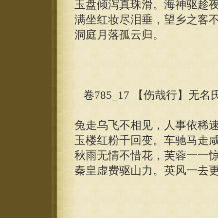
玉盘倾泻真珠滑。海神驱趁
满坐红妆尽泪垂，望乡之客
洞庭月落孤云归。
卷785_17 【伤哉行】无名
兔走乌飞不相见，人事依稀
玉楼红粉千回变。车驰马走
秋雨无情不惜花，芙蓉一一
秦皇虚费驱山力。英风一去