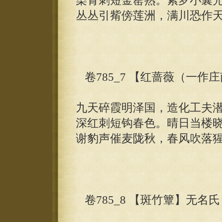
染青刺短金罂熟。紫罗小囊
丛丛引觜傍莲洲，满川恐作
卷785_7 【红蔷薇（一作
九天碎霞明泽国，造化工夫
深红刺短钩春色。晴日当楼
谢豹声催麦陇秋，春风吹落
卷785_8 【斑竹簟】无名氏