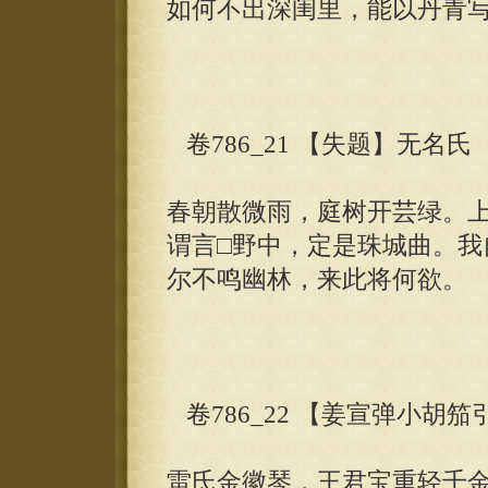
如何不出深闺里，能以丹青
卷786_21 【失题】无名氏
春朝散微雨，庭树开芸绿。
谓言□野中，定是珠城曲。我
尔不鸣幽林，来此将何欲。
卷786_22 【姜宣弹小胡
雷氏金徽琴，王君宝重轻千