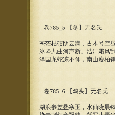
卷785_5 【冬】无名氏
苍茫枯碛阴云满，古木号空
冰坚九曲河声断。浩汗霜风
泽国龙蛇冻不伸，南山瘦柏
卷785_6 【鸡头】无名氏
湖浪参差叠寒玉，水仙晓展