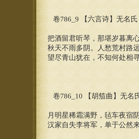
卷786_9 【六言诗】无名氏
把酒留君听琴，那堪岁暮离
秋天不雨多阴。人愁荒村路
望尽青山犹在，不知何处相
卷786_10 【胡笳曲】无名
月明星稀霜满野，毡车夜宿
汉家自失李将军，单于公然