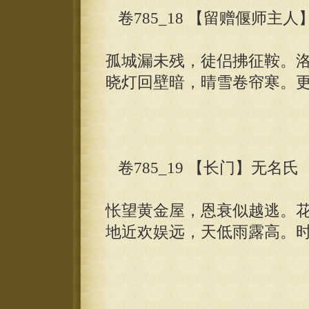
卷785_18 【留赠偃师主人
孤城漏未残，徒侣拂征鞍。
晓灯回壁暗，晴雪卷帘寒。
卷785_19 【长门】无名氏
怅望黄金屋，恩衰似越逃。
地近欢娱远，天低雨露高。