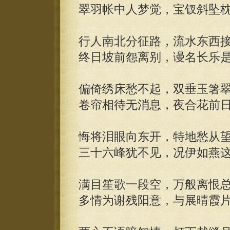
翠羽帐中人梦觉，宝钗斜坠
行人南北分征路，流水东西
终日坡前怨离别，谩名长乐
偏倚绣床愁不起，双垂玉箸
卷帘相待无消息，夜合花前
悔将泪眼向东开，特地愁从
三十六峰犹不见，况伊如燕
满目笙歌一段空，万般离恨
多情为谢残阳意，与展晴霞