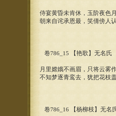
侍宴黄昏未肯休，玉阶夜色
朝来自诧承恩最，笑倩傍人
卷786_15 【艳歌】无名氏
月里嫦娥不画眉，只将云雾
不知梦逐青鸾去，犹把花枝
卷786_16 【杨柳枝】无名