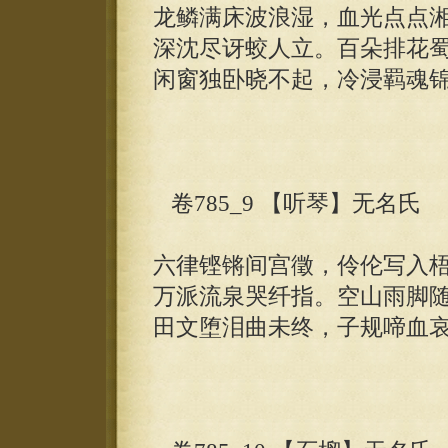
龙鳞满床波浪湿，血光点点
深沈尽讶蛟人立。百朵排花
闲窗独卧晓不起，冷浸羁魂
卷785_9 【听琴】无名氏
六律铿锵间宫徵，伶伦写入
万派流泉哭纤指。空山雨脚
田文堕泪曲未终，子规啼血