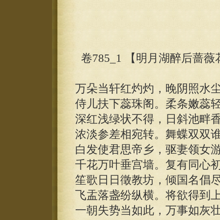
卷785_1 【明月湖醉后蔷
万朵当轩红灼灼，晚阴照水
侍儿扶下蕊珠阁。柔条嫩蕊轻
深红浅绿状不得，日斜池畔
浓淡参差相宛转。舞蝶双双
白发使君思帝乡，驱妻领女
千花万叶垂宫墙。复有同心
笙歌日日徵教坊，倾国名倡
飞盂落盏纷纵横。将欲得到
一朝失势当如此，万事如灰