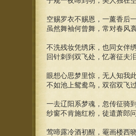
子规一夜啼到明，美人独在
空赐罗衣不赐恩，一薰香后
虽然舞袖何曾舞，常对春风
不洗残妆凭绣床，也同女伴
回针刺到双飞处，忆著征夫
眼想心思梦里惊，无人知我
不如池上鸳鸯鸟，双宿双飞
一去辽阳系梦魂，忽传征骑
纱窗不肯施红粉，徒遣萧郎
莺啼露冷酒初醒，罨画楼西