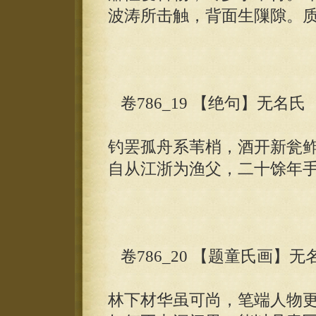
波涛所击触，背面生隟隙。
卷786_19 【绝句】无名氏
钓罢孤舟系苇梢，酒开新瓮
自从江浙为渔父，二十馀年
卷786_20 【题童氏画】无
林下材华虽可尚，笔端人物