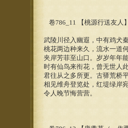
卷786_11 【桃源行送友人
武陵川径入幽遐，中有鸡犬
桃花两边种来久，流水一道
夹岸芳菲至山口。岁岁年年
时有仙鸟来衔花，曾无世人
君往从之多所更。古驿荒桥
相见维舟登览处，红堤绿岸
令人晚节悔营营。