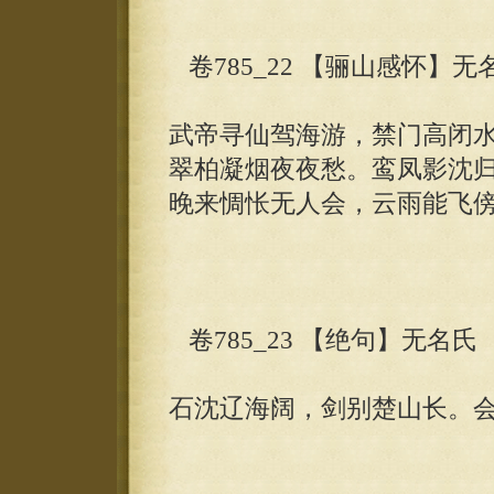
卷785_22 【骊山感怀】无
武帝寻仙驾海游，禁门高闭
翠柏凝烟夜夜愁。鸾凤影沈
晚来惆怅无人会，云雨能飞
卷785_23 【绝句】无名氏
石沈辽海阔，剑别楚山长。