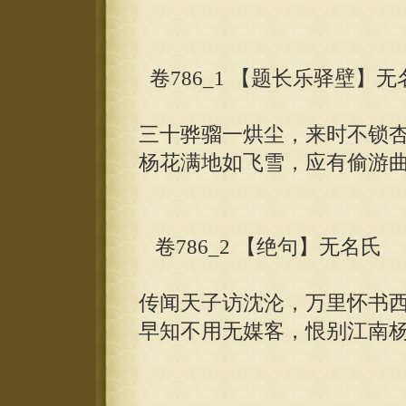
卷786_1 【题长乐驿壁】无
三十骅骝一烘尘，来时不锁
杨花满地如飞雪，应有偷游
卷786_2 【绝句】无名氏
传闻天子访沈沦，万里怀书
早知不用无媒客，恨别江南