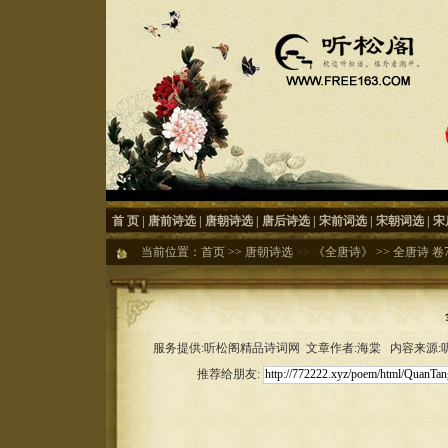
首 页
|
唐前诗选
|
唐朝诗选
|
唐后诗选
|
宋前词选
|
宋朝词选
|
宋
当前位置：
首页
>>
唐朝诗选
>>
《全唐诗》
>>
全唐诗 卷78
服务提供:听松阁精品诗词网 文章作者:海棠 内容来源:听松
推荐给朋友: