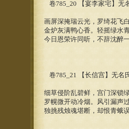
卷785_20 【宴李家宅】无
画屏深掩瑞云光，罗绮花飞
金炉灰满鸭心香。轻摇绿水
今日恩荣许同听，不辞沈醉
卷785_21 【长信宫】无名
细草侵阶乱碧鲜，宫门深锁
罗幌微开动冷烟。风引漏声
独挑残烛魂堪断，却恨青蛾