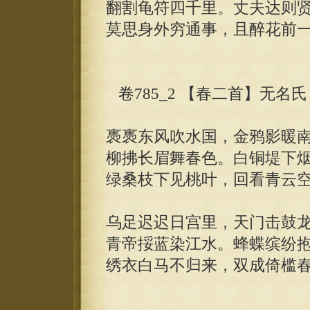
翻割龟符四千里。丈夫达则
莫思身外穷通事，且醉花前
卷785_2 【春二首】无名氏
褭褭东风吹水国，金鸦影暖
柳拂长眉舞春色。白铜堤下
绿桑枝下见桃叶，回看青云
乌足迟迟日宫里，天门击鼓
青帝挼蓝染江水。蜂蝶缤纷
绣衣白马不归来，双成倚槛