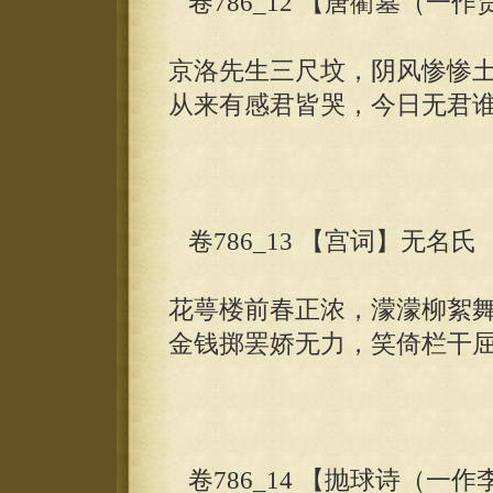
卷786_12 【唐衢墓（一
京洛先生三尺坟，阴风惨惨
从来有感君皆哭，今日无君
卷786_13 【宫词】无名氏
花萼楼前春正浓，濛濛柳絮
金钱掷罢娇无力，笑倚栏干
卷786_14 【抛球诗（一