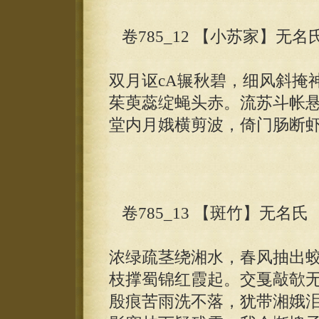
卷785_12 【小苏家】无名
双月讴cA辗秋碧，细风斜掩
茱萸蕊绽蝇头赤。流苏斗帐
堂内月娥横剪波，倚门肠断
卷785_13 【斑竹】无名氏
浓绿疏茎绕湘水，春风抽出
枝撑蜀锦红霞起。交戛敲欹
殷痕苦雨洗不落，犹带湘娥