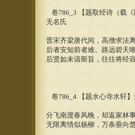
卷786_3 【题取经诗（
无名氏
晋宋齐梁唐代间，高僧求法
后者安知前者难。路远碧天
后贤如未谙斯旨，往往将经
卷786_4 【题水心寺水轩
分飞南渡春风晚，却返家林
无限离情似杨柳，万条垂向