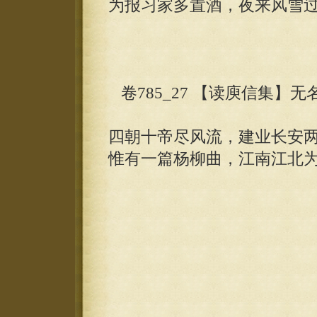
为报习家多置酒，夜来风雪
卷785_27 【读庾信集】无
四朝十帝尽风流，建业长安
惟有一篇杨柳曲，江南江北