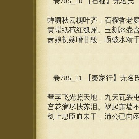
卷785_10 【石榴】无名氏
蝉啸秋云槐叶齐，石榴香老
黄蜡纸苞红瓠犀。玉刻冰壶
萧娘初嫁嗜甘酸，嚼破水精
卷785_11 【秦家行】无名
彗孛飞光照天地，九天瓦裂
宫花滴尽扶苏泪。祸起萧墙
剑上忠臣血未干，沛公已向