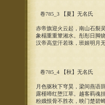
卷785_3 【夏】无名氏
赤帝旗迎火云起，南山石裂
象榻重重簟湘水。彤彤日脚
汉帝高堂汗若珠，班姬明月
卷785_4 【秋】无名氏
月色驱秋下穹昊，梁间燕语
露槿啼红堕江草。越客羁魂
粉娥恨骨不胜衣，映门楚碧