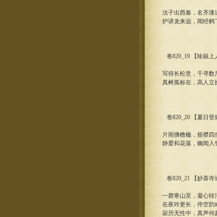
法子出西秦，名齐漆
护讲龙来远，闻经鹤
卷820_19 【咏敡
写得长松意，千寻数
真树孤标在，高人立
卷820_20 【夏
片雨拂檐楹，烦襟四
静爱和花落，幽闻入
卷820_21 【妙
一磬寒山至，凝心转
在夜吟更长，停空韵
寂历无性中，真声何