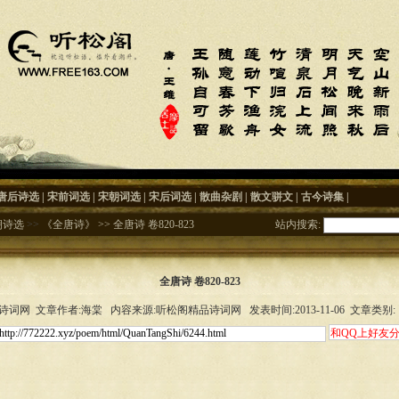
唐后诗选
|
宋前词选
|
宋朝词选
|
宋后词选
|
散曲杂剧
|
散文骈文
|
古今诗集
|
朝诗选
>>
《全唐诗》
>>
全唐诗 卷820-823
站内搜索:
全唐诗 卷820-823
词网 文章作者:海棠 内容来源:听松阁精品诗词网 发表时间:2013-11-06 文章类别