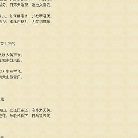
城分。日落天边望，逶迤入塞云。
未央。如何幽咽水，并欲断君肠。
故乡。旅魂声搅乱，无梦到咸阳。
二首】皎然
人吹入笛声来。
夜城南战未回。
沙万里鸟空飞。
骑天山蹋雪归。
皎然
商山。嘉谋匡帝道，高步游天关。
壑还。放歌长松下，日与孤云闲。