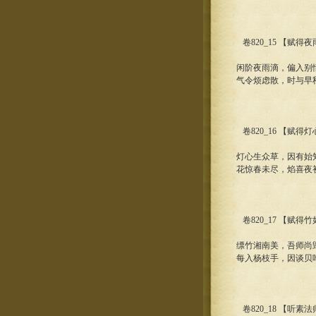
卷820_15 【赋
闲阶夜雨滴，偏入别
气令烦虑散，时与早
卷820_16 【赋
灯心生众草，因有始
花惊春未尽，焰喜夜
卷820_17 【赋
缥竹湘南美，吾师尚
每入杨枝手，因谈贝
卷820_18 【听