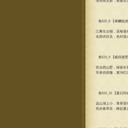
愔愔闻玉磬，寤寐在
卷820_8 【奉酬
江蓠生古砌，花每落
名因诗目见，色对道
卷820_9 【赋得
世业西山墅，移家长
车巷伤前辙，篱沟忆
卷820_10 【夏
远山湖上小，青翠望
色浓春草在，峰起夏