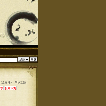
:《全唐诗》 阅读次数: