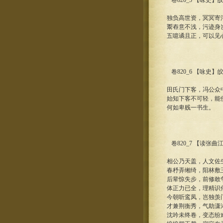
卷820_5 【咏史】
独负高世资，冥冥寄
鬻舂意不浅，污迹身
五噫谲且正，可以见
卷820_6 【咏史】
田氏门下客，冯公众
始知下客不可轻，能
何如卑贱一书生。
卷820_7 【读张曲
相公乃天盖，人文佐
春杼弄缃绮，阳林敷
后辈惊失步，前修敢
体正力已全，理精识
今朝听鸾凤，岂独羡
才兼荆衡秀，气助潇
沈吟未终卷，变态纷