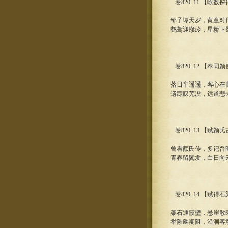
卷820_11 【咏数
邹子谭天岁，黄童对
鹤驾迎缑岭，星桥下
卷820_12 【奉
落日车遥遥，客心在
遗踪叹芜没，远道悲
卷820_13 【赋
曾看颜氏传，多记晋
青春留鬓发，白日向
卷820_14 【赋得
架石通霞壁，悬崖散
举陟幽期阻，沿洄客