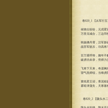
卷820_1 【从军行
候骑出纷纷，元戎霍
万里戈城合，三边羽
韩旆拂丹霄，汉军新
战苦军犹乐，功高将
百万逐呼韩，频年不
破虏功未录，劳师力
飞将下天来，奇谋阃
望气燕师锐，当锋虏
黄纸君王诏，青泥校
雾暗津蒲失，天寒塞
卷820_2 【陇头水
陇头水欲绝，陇水不