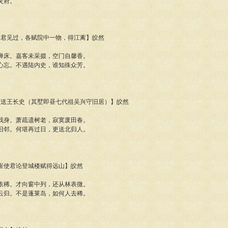
灵府。
陆使君见过，各赋院中一物，得江蓠】皎然
禅床。嘉客未采掇，空门自馨香。
心忘。不遇陆内史，谁知殊众芳。
谢墅送王长史（其墅即昼七代祖吴兴守旧居）】皎然
我身。萧疏遗树老，寂寞废田春。
旧邻。何堪再过日，更送北归人。
日同崔使君论登城楼赋得远山】皎然
依稀。才向窗中列，还从林表微。
云归。不是蓬莱岛，如何人去稀。