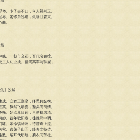
皎然
浮俗。卞子去不归，何人辩荆玉。
岂辱。鸾铩乐迍邅，虬蟠甘窘束。
心曲。
皎然
中贱。一朝市义还，百代名独擅。
使主人功业成。借问高车与珠履，
江集】皎然
生成。立程正颓靡，绎思何纵横。
玉英。飘然飞动姿，邈矣高简情。
争衡。始欣耳目远，再使机虑清。
何妙。昔年歌阳春，徒推郢中调。
门啸。帝命镇雄州，待济寄上流。
湘秋。逸荡子山匹，经奇文畅俦。
难数。曜耳代明珰，袭衣同芳杜。