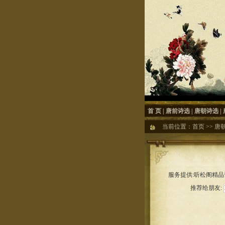
首 页
|
唐前诗选
|
唐朝诗选
|
当前位置：
首页
>>
唐
服务提供:听松阁精品诗
推荐给朋友: