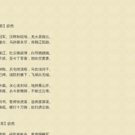
五首】皎然
冠军。汉鞞秋聒地，羌火昼烧云。
檄分。乌孙驱未尽，肯顾辽阳勋。
破辽。红尘驱卤簿，白羽拥嫖姚。
不骄。至今丁零塞，朔吹空萧萧。
解鞍。兵屯绝漠暗，马饮浊河干。
已殚。须防肘腋下，飞祸出无端。
外裁。水心龙剑动，地肺雁山开。
阵摧。从今射雕骑，不敢过云堆。
尉书。誓师张虎落，选将擐犀渠。
柳疏。横行十万骑，欲扫虏尘馀。
二首】皎然
堪闻。碎影摇枪垒，寒声咽幔军。