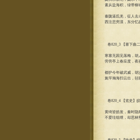
素从盐海积，绿带柳
秦陇逼氐羌，征人去
西注悲穷漠，东分忆
卷820_3 【塞下曲
寒塞无因见落梅，胡
劳劳亭上春应度，夜
都护今年破武威，胡
旄竿瀚海扫云出，毡
卷820_4 【览史】
黄绮皆皓发，秦时隐
不爱珪组绁，却思林