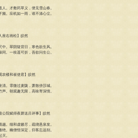
道人。才敷药草义，便见雪山春。
下频。应机如一雨，谁不涤心尘。
上人座右画松】皎然
尺中。翠阴疑背日，寒色欲生风。
操同。一枝遥可折，吾欲问生公。
日登观农楼和崔使君】皎然
坐清。霏微过麦陇，萧散傍莎城。
竹声。朝观趣无限，高咏寄深情。
喜寺逵公院赋得夜磬送吕评事】皎然
清越。细和虚籁尽，疏绕悬泉发。
难绝。幽僧悟深定，归客忘远别。
起灭。