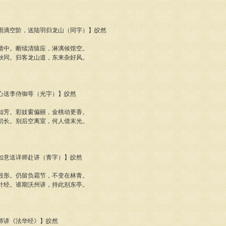
得夜雨滴空阶，送陆羽归龙山（同字）】皎然
情中。断续清猿应，淋漓候馆空。
秋同。归客龙山道，东来杂好风。
得灯心送李侍御萼（光字）】皎然
知芳。彩妓窗偏丽，金桃动更香。
初长。别后空离室，何人借末光。
得竹如意送详师赴讲（青字）】皎然
毁形。仍留负霜节，不变在林青。
叶经。谁期沃州讲，持此别东亭。
素法师讲《法华经》】皎然