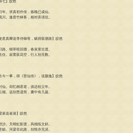
探得七】皎然
日年。求真初作传，炼魄已成仙。
蜀川。逢君竹林客，相对弄清弦。
同颜使君真卿送李侍御萼，赋得荻塘路】皎然
归路。细草暗回塘，春泉萦古渡。
去住。寂寞荻花空，行人别无数。
颜氏古今一事，得《晋仙传》，送颜逸】皎然
时仙。却忆桐君老，俱还桂父年。
云烟。远别赍遗简，囊中有几篇。
石梁泉送崔逵】皎然
碧沙。天晴虹影渡，风细练文斜。
意赊。河梁非此路，别恨亦无涯。