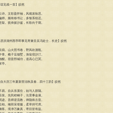
员外谊见戏一首】皎然
云诗。文彩盈怀袖，风规发咏思。
偏师。频有移书让，多惭系组迟。
还疑。犹倚披沙鉴，长歌向子期。
李中丞洪湖州西亭即事见寄兼呈吴冯处士…长史】皎然
前扃。山火照书卷，野风吹酒瓶。
中青。樵子逗烟墅，渔翁宿沙汀。
独醒。宿昔邢城功，道高心已冥。
家亭。
草堂自大历三年夏新营洎秋及春…四十三韵】皎然
不易。自从东溪住，始与人群隔。
吾策。先民崆峒子，沦景事金液。
泯迹。吾师逆流教，禅隐殊古昔。
松柏。缃荷采堪服，柔草持可席。
幽客。境净万象真，寄目皆有益。