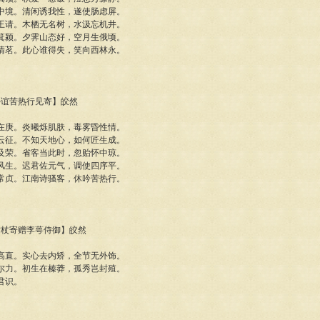
中境。清闲诱我性，遂使肠虑屏。
王请。木栖无名树，水汲忘机井。
箕颍。夕霁山态好，空月生俄顷。
清茗。此心谁得失，笑向西林永。
员外谊苦热行见寄】皎然
在庚。炎曦烁肌肤，毒雾昏性情。
云征。不知天地心，如何匠生成。
及荣。省客当此时，忽贻怀中琼。
风生。迟君佐元气，调使四序平。
常贞。江南诗骚客，休吟苦热行。
心竹杖寄赠李萼侍御】皎然
高直。实心去内矫，全节无外饰。
尔力。初生在榛莽，孤秀岂封殖。
君识。