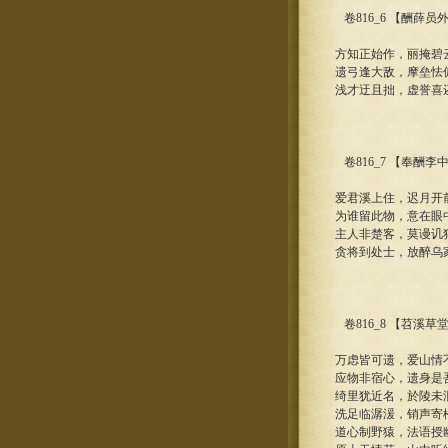
卷816_6 【酬薛
方知正始作，丽掩碧
遗弓逢大敌，摩垒怯
浅才迂且拙，虚誉喜
卷816_7 【奉酬
爱君溪上住，迟月开
为谁留此物，意在眼
主人非楚客，莫谩讥
贪将到处士，放醉乌
卷816_8 【苕溪
万虑皆可遗，爱山情
应物非宿心，遗身是
绮里犹近名，於陵未
洗足临潺湲，销声寄
道心制野猿，法语授