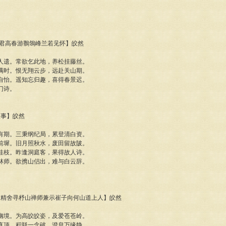
袁使君高春游鶺鴒峰兰若见怀】皎然
人遗。常欲乞此地，养松挂藤丝。
满时。恨无翔云步，远赴关山期。
自怡。遥知忘归趣，喜得春景迟。
门诗。
从事】皎然
有期。三秉纲纪局，累登清白资。
前墀。旧月照秋水，废田留故陂。
桂枝。昨逢洞庭客，果得故人诗。
林师。欲携山侣出，难与白云辞。
上人精舍寻杼山禅师兼示崔子向何山道上人】皎然
幽境。为高皎皎姿，及爱苍苍岭。
真顶。积疑一念破，澄息万缘静。