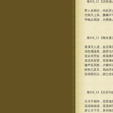
卷816_12 【访朱
野人未相识，何处异
空闻天上风，飘飖不
早晚从我游，共携春
卷816_13 【晚
废溪无人迹，益见离
清想属遥夜，圆景当
游从间芳趾，摇落栖
道流安寂寞，世路倦
徽声反冥默，夕籁何
耿耿已及旦，曷由开
安得西归云，因之传
卷816_14 【兵
日月不相待，思君魂
温温独游迹，遥遥相
辟士天下尽，君何独