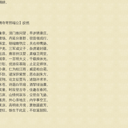
耦耕。
支硎寺寄邢端公】皎然
豫章。清门推问望，早岁骋康庄。
擅场。丹延分塞郡，宿昔领戎行。
茀棠。朝端瞻鹗立，关右仰鹰扬。
护羌。三军成父子，杂虏避封疆。
运昌。雍容持汉槊，肃穆卫周堂。
国章。一言明大义，千载揖休光。
行彰。优游应慕陆，止足定师张。
小康。仁为桂江雨，威是柏台霜。
不防。谴深辞紫禁，恩在副朱方。
罢翔。论文征贾马，述隐许求羊。
水苍。诗题白羽扇，酒挈绿油囊。
莫量。时应登古寺，佳趣在春冈。
石床。山情何寂乐，尘世自飞扬。
蕙房。外心亲地主，内学事空王。
夜凉。高明依月境，萧散蹑庭芳。
楚狂。馀生于此足，不欲返韶阳。