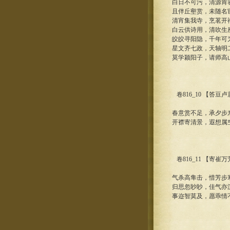
白日不可污，清源肯
且伴丘壑赏，未随名
清宵集我寺，烹茗开
白云供诗用，清吹生
皎皎寻阳隐，千年可
星文齐七政，天轴明
莫学颍阳子，请师高
卷816_10 【答
春意赏不足，承夕步
开襟寄清景，遐想属
卷816_11 【寄崔
气杀高隼击，惜芳步
归思忽眇眇，佳气亦
事迩智莫及，愿乖情