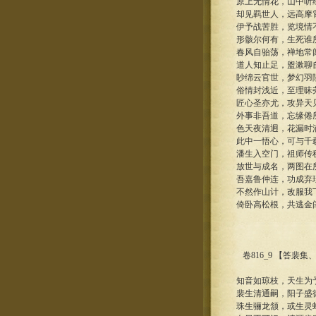
原上无情花，山中听
却见羁世人，远高摩
伊予战苦胜，览境情
形骸尔何有，生死谁
春风自骀荡，禅地常
道人知止足，盥漱聊
眇绵云官世，梦幻羽
俗情封浅近，至理昧
匠心圣亦尤，攻异天
外事非吾道，忘缘倦
色天夜清迥，花漏时
此中一悟心，可与千
潘生入空门，祖师传
放世与成名，两图在
吾嘉鲁仲连，功成弃
不然作山计，改服我
倚卧高松根，共逃金
卷816_9 【答裴
知音如琼枝，天生为
裴生清通嗣，阳子盛
珠生骊龙颔，或生灵