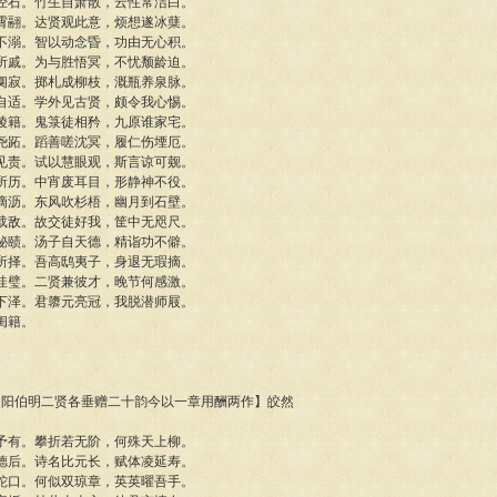
经石。竹生自萧散，云性常洁白。
霄翮。达贤观此意，烦想遂冰蘖。
不溺。智以动念昏，功由无心积。
所戚。为与胜悟冥，不忧颓龄迫。
阒寂。掷札成柳枝，溉瓶养泉脉。
自适。学外见古贤，颇令我心惕。
陵籍。鬼箓徒相矜，九原谁家宅。
尧跖。蹈善嗟沈冥，履仁伤堙厄。
见责。试以慧眼观，斯言谅可觌。
所历。中宵废耳目，形静神不役。
滴沥。东风吹杉梧，幽月到石壁。
载敌。故交徒好我，筐中无咫尺。
秘赜。汤子自天德，精诣功不僻。
所择。吾高鸱夷子，身退无瑕摘。
珪璧。二贤兼彼才，晚节何感激。
下泽。君隳元亮冠，我脱潜师屐。
闺籍。
集、阳伯明二贤各垂赠二十韵今以一章用酬两作】皎然
予有。攀折若无阶，何殊天上柳。
德后。诗名比元长，赋体凌延寿。
蛇口。何似双琼章，英英曜吾手。