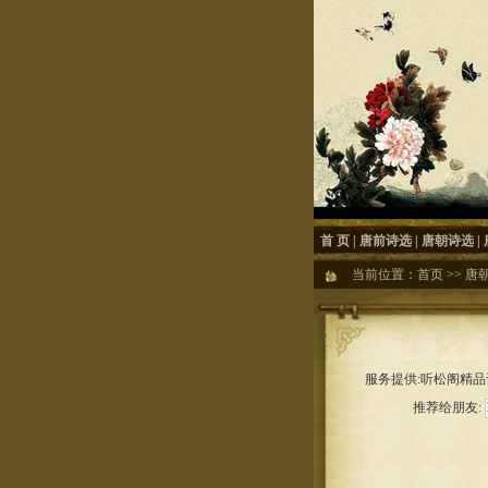
首 页
|
唐前诗选
|
唐朝诗选
|
当前位置：
首页
>>
唐
服务提供:听松阁精品诗
推荐给朋友: