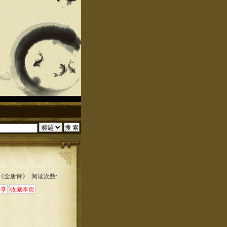
:《全唐诗》 阅读次数: