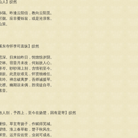
放山人】皎然
乡隔。昨逢云阳信，教向云阳觅。
可觌。应非矍铄翁，或是沧浪客。
山策。
冬废溪东寺怀李司直纵】皎然
思深。归来始昨日，恍惚惊岁阴。
空林。宿昔月未改，何如故人心。
寒岑。眇眇湖上别，含情初至今。
岖嶔。此意欲谁见，怀贤独难任。
哀吟。禅念破离梦，吾师诫援琴。
此襟。幽期谅未偶，胜境徒自寻。
素音。
后与故人别，予西上，至今在扬楚，因有是寄】皎然
屡惊。草玄寄扬子，作赋得芜城。
望情。淮上春草歇，楚子秋风生。
屏营。运开应佐世，业就可成名。