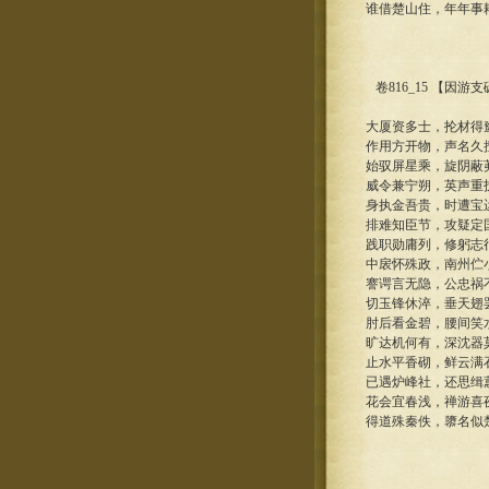
谁借楚山住，年年事
卷816_15 【因游
大厦资多士，抡材得
作用方开物，声名久
始驭屏星乘，旋阴蔽
威令兼宁朔，英声重
身执金吾贵，时遭宝
排难知臣节，攻疑定
践职勋庸列，修躬志
中扆怀殊政，南州伫
謇谔言无隐，公忠祸
切玉锋休淬，垂天翅
肘后看金碧，腰间笑
旷达机何有，深沈器
止水平香砌，鲜云满
已遇炉峰社，还思缉
花会宜春浅，禅游喜
得道殊秦佚，隳名似