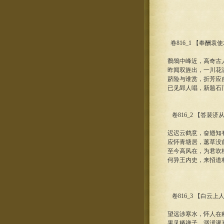
卷816_1 【奉酬
鶺鴒中峰近，高奇古
昨闻双旌出，一川花
跻险与谁赏，折芳应
已见郢人唱，新题石
卷816_2 【答裴济
迟迟云鹤意，奋翅知
应怀青塘居，蕙草没
至今高风在，为君吹
何异王内史，来招道
卷816_3 【白云
望远涉寒水，怀人在
果见栖禅子，潺湲灌