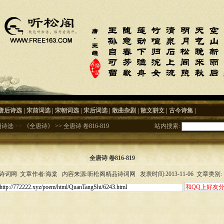
唐后诗选
|
宋前词选
|
宋朝词选
|
宋后词选
|
散曲杂剧
|
散文骈文
|
古今诗集
|
朝诗选
>>
《全唐诗》
>>
全唐诗 卷816-819
站内搜索:
全唐诗 卷816-819
词网 文章作者:海棠 内容来源:听松阁精品诗词网 发表时间:2013-11-06 文章类别