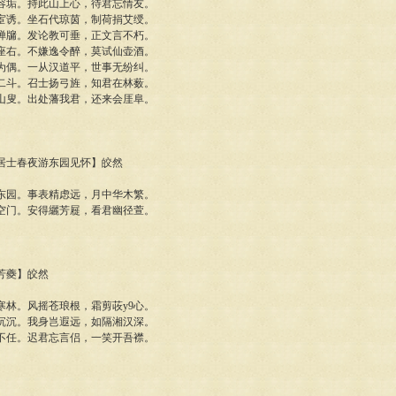
容垢。持此山上心，待君忘情友。
宦诱。坐石代琼茵，制荷捐艾绶。
禅牖。发论教可垂，正文言不朽。
座右。不嫌逸令醉，莫试仙壶酒。
为偶。一从汉道平，世事无纷纠。
二斗。召士扬弓旌，知君在林薮。
山叟。出处藩我君，还来会厓阜。
豆卢居士春夜游东园见怀】皎然
东园。事表精虑远，月中华木繁。
空门。安得纚芳屣，看君幽径萱。
万芳夔】皎然
寒林。风摇苍琅根，霜剪荍y9心。
沉沉。我身岂遐远，如隔湘汉深。
不任。迟君忘言侣，一笑开吾襟。