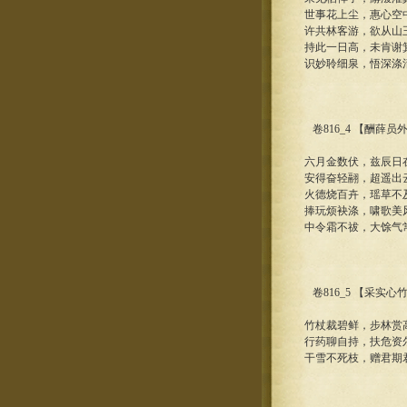
世事花上尘，惠心空
许共林客游，欲从山
持此一日高，未肯谢
识妙聆细泉，悟深涤
卷816_4 【酬薛
六月金数伏，兹辰日
安得奋轻翮，超遥出
火德烧百卉，瑶草不
捧玩烦袂涤，啸歌美
中令霜不祓，大馀气
卷816_5 【采实
竹杖裁碧鲜，步林赏
行药聊自持，扶危资
干雪不死枝，赠君期