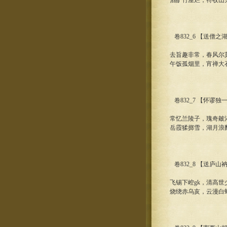
酒酽竹屋烂，符收山
卷832_6 【送僧之
去旨趣非常，春风尔
午饭孤烟里，宵禅大
卷832_7 【怀谬独
常忆兰陵子，瑰奇皴
岳霞猱掷雪，湖月浪
卷832_8 【送庐山
飞锡下崆gk，清高
烧绕赤乌亥，云漫白