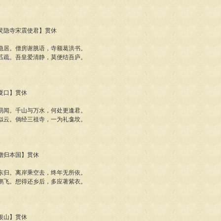
杭州灵隐寺宋震使君】贯休
隐居。僧房谢脁语，寺额葛洪书。
萏疏。吾皇爱清静，莫便结吾庐。
归夏口】贯休
易闻。千山与万水，何处更逢君。
似云。倘经三祖寺，一为礼龛坟。
罗僧归本国】贯休
东归。离岸乘空去，终年无所依。
鹏飞。想得还乡后，多应著紫衣。
入银山】贯休