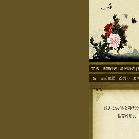
首 页
|
唐前诗选
|
唐朝诗选
|
当前位置：
首页
>>
唐
服务提供:听松阁精品诗
推荐给朋友: