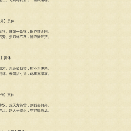
鬼仁。何妨将我去，一看武陵春。
湖外】贯休
莫狂。惟擎一铁钵，旧亦讲金刚。
石旁。羡师终不及，湘浪渌茫茫。
一】贯休
渴才。思还如我苦，时不为伊来。
翻杯。未闻沾寸禄，此事亦堪哀。
衲僧】贯休
世少双。冻天方筛雪，别我去何邦。
蚌江。路人争得识，空仰鬓眉庞。