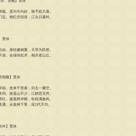
山胡汾、吴樵】贯休
胼胝。觅句句句好，惭予筋力衰。
门迟。相忆空回首，江头日暮时。
僧】贯休
自由。身轻嫌衲重，天旱为民愁。
不游。会须传此术，相共老山丘。
使君朝觐】贯休
帝聪。坐来千里泰，归去一囊空。
木同。路遥山不少，江静思无穷。
浪红。援毫两岸晓，欹枕满旗风。
圣通。从兹林下客，应□代天功。
之岭外】贯休