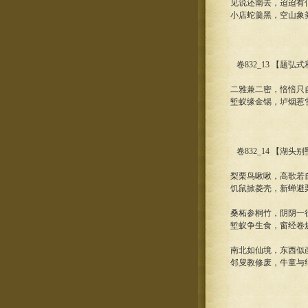
见说还南去，迢迢有
小店蛇羹黑，空山象
卷832_13 【题
二雅兼二密，愔愔只
堑蚁缘金锡，垆烟惹
卷832_14 【湖头
梨栗鸟啾啾，高歌若
饥鼠掀菱壳，新蝉避
桑柘参桐竹，阴阴一
堑蚁争生食，窗经卷
南北如仙境，东西似
邻叟教修废，牛童与