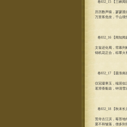
卷832_15 【三峡
历历数声猿，寥寥渡
万里客危坐，千山境
卷832_16 【闻知
文翁还化蜀，帟幕列
锦机花正合，棕蕈火
卷832_17 【题淮
仪冠凝寒玉，端居似
茗滑香黏齿，钟清雪
卷832_18 【秋末
荒寺古江滨，莓苔地
栗不和皱落，僧多到