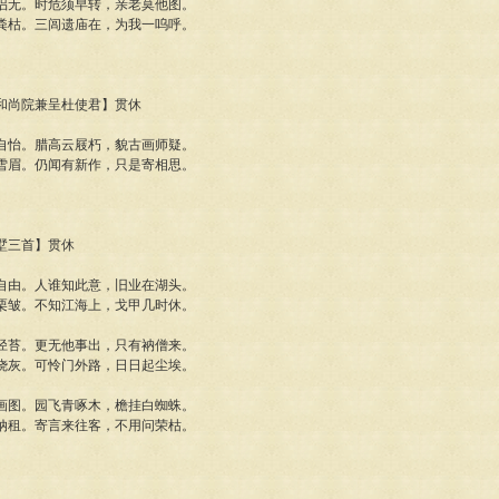
侣无。时危须早转，亲老莫他图。
粪枯。三闾遗庙在，为我一呜呼。
弘式和尚院兼呈杜使君】贯休
自怡。腊高云屐朽，貌古画师疑。
雪眉。仍闻有新作，只是寄相思。
别墅三首】贯休
自由。人谁知此意，旧业在湖头。
栗皱。不知江海上，戈甲几时休。
径苔。更无他事出，只有衲僧来。
烧灰。可怜门外路，日日起尘埃。
画图。园飞青啄木，檐挂白蜘蛛。
纳租。寄言来往客，不用问荣枯。