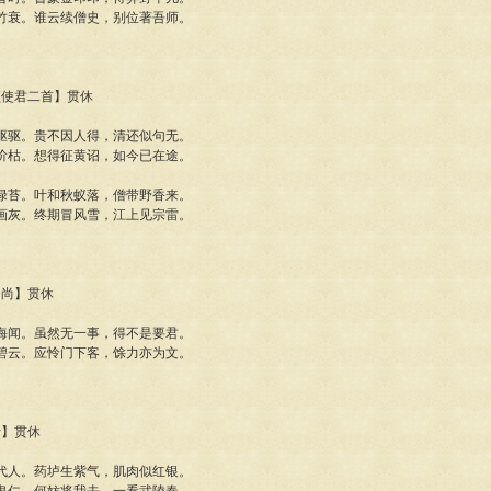
竹衰。谁云续僧史，别位著吾师。
李频使君二首】贯休
驱驱。贵不因人得，清还似句无。
阶枯。想得征黄诏，如今已在途。
绿苔。叶和秋蚁落，僧带野香来。
画灰。终期冒风雪，江上见宗雷。
和尚】贯休
海闻。虽然无一事，得不是要君。
碧云。应怜门下客，馀力亦为文。
士】贯休
代人。药垆生紫气，肌肉似红银。