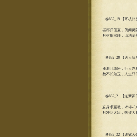
卷832_19 【寄
罢郡归侵夏，仍闻灵
月树獮猴睡，山池菡
卷832_20 【送人
雁雁叶纷纷，行人岂
貌不长如玉，人生只
卷832_21 【送新
忘身求至教，求得却
月冲阴火出，帆拶大
卷832_22 【避寇