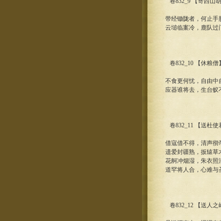
卷832_9 【寄西
带经锄陇者，何止手
云塠临案冷，鹿队过
卷832_10 【休粮
不食更何忧，自由中
应器谁将去，生台蚁
卷832_11 【送杜
借寇借不得，清声彻
遗爱封疆熟，扳辕草
花舸冲烟湿，朱衣照
道罕将人合，心难与
卷832_12 【送人