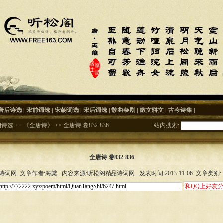
唐后诗选
|
宋前词选
|
宋朝词选
|
宋后词选
|
散曲杂剧
|
散文骈文
|
古今诗集
|
朝诗选
>>
《全唐诗》
>>
全唐诗 卷832-836
站内搜索:
全唐诗 卷832-836
词网 文章作者:海棠 内容来源:听松阁精品诗词网 发表时间:2013-11-06 文章类别