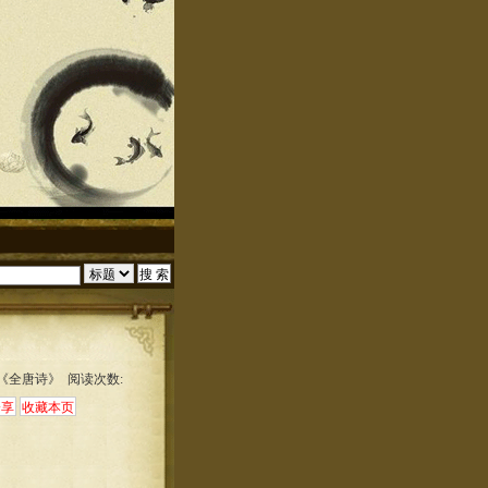
:《全唐诗》 阅读次数: