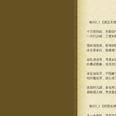
卷832_1 【遇五
十万里到此，辛勤讵
一月行沙碛，三更到
雪岭顶危坐，乾坤四
水石香多白，猿猱老
远礼清凉寺，寻真似
白叠还图象，沧溟亦
涂足油应尽，干陀帔
结印魔应哭，游心圣
送迎经几国，多化帝
眉根霜入细，梵夹蠹
卷832_2 【经普
大一今何处，登堂似