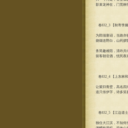
影束龙神在，门荒桐
卷832_3 【秋寄
为郎须塞诏，当路亦
烧烟连野白，山药拶
务简趣难陪，清吟共
留客朝尝酒，忧民夜
卷832_4 【上东林
让紫归青壁，高名四
道只传伊字，诗多笑
卷832_5 【江边道
独住大江滨，不知何