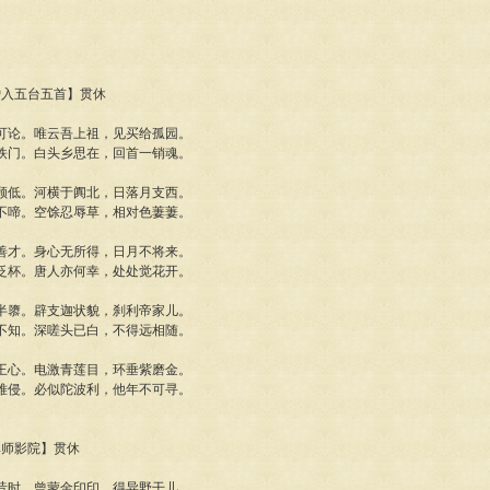
天僧入五台五首】贯休
可论。唯云吾上祖，见买给孤园。
铁门。白头乡思在，回首一销魂。
顾低。河横于阗北，日落月支西。
不啼。空馀忍辱草，相对色萋萋。
善才。身心无所得，日月不将来。
泛杯。唐人亦何幸，处处觉花开。
半隳。辟支迦状貌，刹利帝家儿。
不知。深嗟头已白，不得远相随。
王心。电激青莲目，环垂紫磨金。
难侵。必似陀波利，他年不可寻。
化禅师影院】贯休
昔时。曾蒙金印印，得异野干儿。