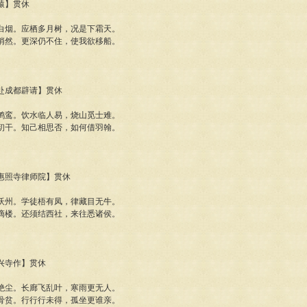
闻猿】贯休
白烟。应栖多月树，况是下霜天。
悄然。更深仍不住，使我欲移船。
闻赴成都辟请】贯休
鹓鸾。饮水临人易，烧山觅士难。
初干。知己相思否，如何借羽翰。
南惠照寺律师院】贯休
沃州。学徒梧有凤，律藏目无牛。
滴楼。还须结西社，来往悉诸侯。
长兴寺作】贯休
绝尘。长廊飞乱叶，寒雨更无人。
骨贫。行行行未得，孤坐更谁亲。