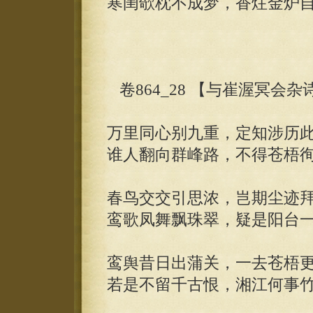
寒闺欹枕不成梦，香炷金炉
卷864_28 【与崔渥冥会杂
万里同心别九重，定知涉历
谁人翻向群峰路，不得苍梧
春鸟交交引思浓，岂期尘迹
鸾歌凤舞飘珠翠，疑是阳台
鸾舆昔日出蒲关，一去苍梧
若是不留千古恨，湘江何事