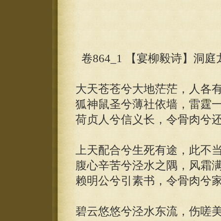
卷864_1 【宴柳毅诗】洞庭
大天苍苍兮大地茫茫，人各
狐神鼠圣兮薄社依墙，雷霆
荷贞人兮信义长，令骨肉兮
上天配合兮生死有途，此不
腹心辛苦兮泾水之隅，风霜
赖明公兮引素书，令骨肉兮
碧云悠悠兮泾水东流，伤嗟