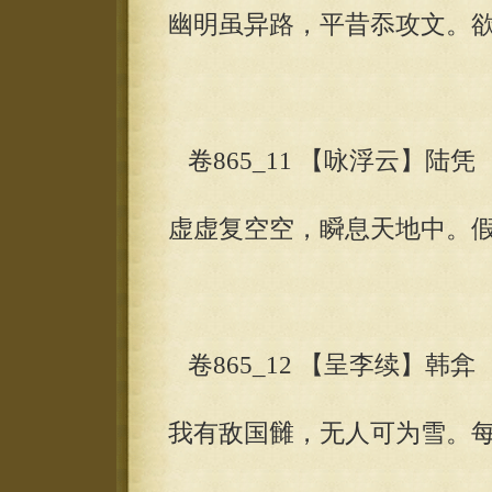
幽明虽异路，平昔忝攻文。
卷865_11 【咏浮云】陆凭
虚虚复空空，瞬息天地中。
卷865_12 【呈李续】韩弇
我有敌国雠，无人可为雪。