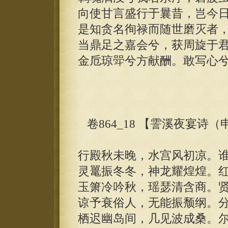
向使甘言盛行于曩昔，岂今
是知贪名徇禄而随世磨灭者
当鼎足之嘉会兮，获周旋于
金卮琼斝兮方献酬。敢写心
卷864_18 【霅溪夜宴诗
行殿秋未晚，水宫风初凉。
灵鼍振冬冬，神龙耀煌煌。
玉箫冷吟秋，瑶瑟清含商。
谅予衰俗人，无能振颓纲。
栖迟幽岛间，几见波成桑。