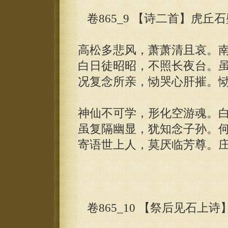
卷865_9 【诗二首】虎丘
高松多悲风，萧萧清且哀。
白日徒昭昭，不照长夜台。
况复念所亲，恸哭心肝摧。
神仙不可学，形化空游魂。
虽复隔幽显，犹知念子孙。
寄语世上人，莫厌临芳尊。
卷865_10 【祭后见石上