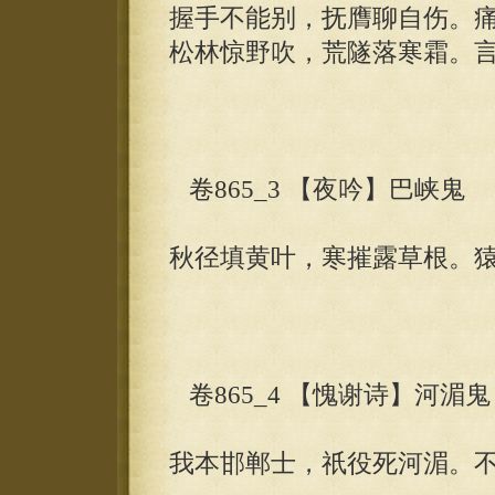
握手不能别，抚膺聊自伤。
松林惊野吹，荒隧落寒霜。
卷865_3 【夜吟】巴峡鬼
秋径填黄叶，寒摧露草根。
卷865_4 【愧谢诗】河湄鬼
我本邯郸士，祇役死河湄。