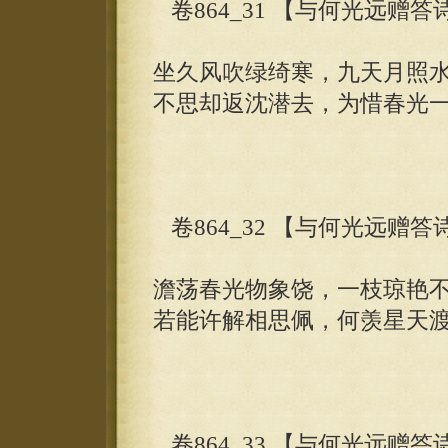
卷864_31 【与何光远赠
坐久风吹绿绮寒，九天月照
不思却返沈潜去，为惜春光
卷864_32 【与何光远赠
澹荡春光物象饶，一枝琼艳
若能许解相思佩，何羡星天
卷864_33 【与何光远赠