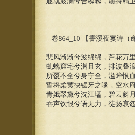
遂就波澜兮合魂魄，愿持精
卷864_10 【霅溪夜宴诗
悲风淅淅兮波绵绵，芦花万
虬螭窟宅兮渊且玄，排波叠
所覆不全兮身宁全，溢眸恨
誓将柔荑抉锯牙之喙，空水
青娥翠黛兮沈江壖，碧云斜
吞声饮恨兮语无力，徒扬哀