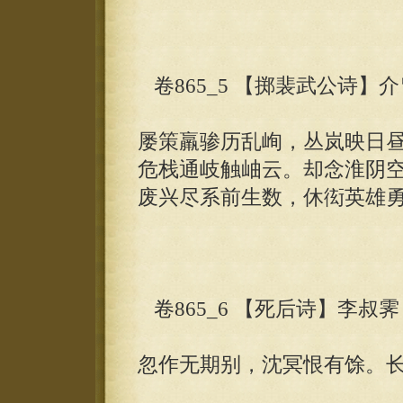
卷865_5 【掷裴武公诗】
屡策羸骖历乱峋，丛岚映日
危栈通岐触岫云。却念淮阴
废兴尽系前生数，休衒英雄
卷865_6 【死后诗】李叔霁
忽作无期别，沈冥恨有馀。