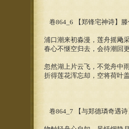
卷864_6 【郑锋宅神诗】
浦口潮来初淼漫，莲舟摇飏
春心不惬空归去，会待潮回
忽然湖上片云飞，不觉舟中
折得莲花浑忘却，空将荷叶
卷864_7 【与郑德璘奇遇