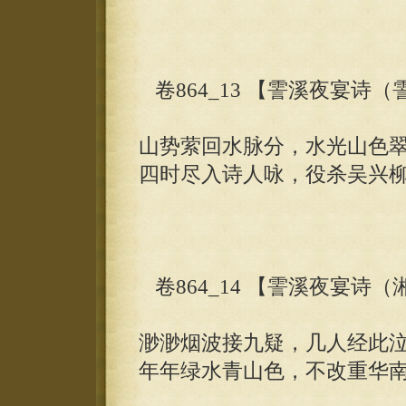
卷864_13 【霅溪夜宴诗
山势萦回水脉分，水光山色
四时尽入诗人咏，役杀吴兴
卷864_14 【霅溪夜宴诗
渺渺烟波接九疑，几人经此
年年绿水青山色，不改重华