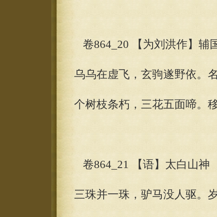
卷864_20 【为刘洪作】辅
乌乌在虚飞，玄驹遂野依。
个树枝条朽，三花五面啼。移
卷864_21 【语】太白山神
三珠并一珠，驴马没人驱。