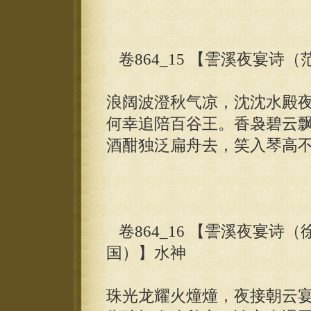
卷864_15 【霅溪夜宴诗
浪阔波澄秋气凉，沈沈水殿
何幸追陪百谷王。香袅碧云
酒酣独泛扁舟去，笑入琴高
卷864_16 【霅溪夜宴诗
国）】水神
珠光龙耀火燑燑，夜接朝云