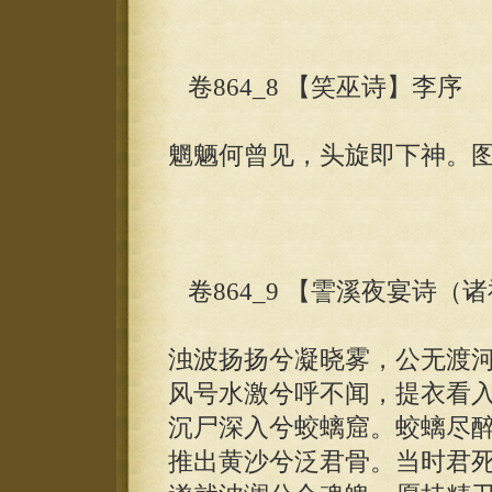
卷864_8 【笑巫诗】李序
魍魉何曾见，头旋即下神。
卷864_9 【霅溪夜宴诗
浊波扬扬兮凝晓雾，公无渡
风号水激兮呼不闻，提衣看
沉尸深入兮蛟螭窟。蛟螭尽
推出黄沙兮泛君骨。当时君