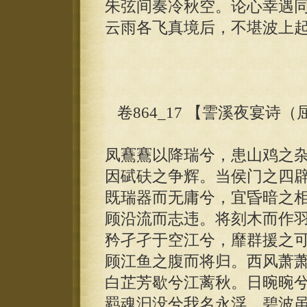
朱弦间奏冷秋空。论心幸遇
云雨各飞真境后，不堪波上
卷864_17 【霅溪夜宴诗
凤鶱鶱以降瑞兮，患山鸡之
因碔砆之争辉。当侯门之四
既瑞器而无庸兮，宜昏暗之
顾沿流而志违。将刻木而作
矜孑孑于空江兮，靡群援之
顾江鱼之腹而将归。西风萧
白芷芳歇兮江蓠秋。日晼晼
羁魂汩没兮我名永浮，碧波