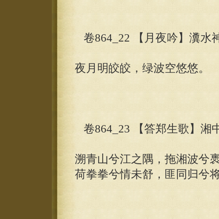
卷864_22 【月夜吟】瀵水
夜月明皎皎，绿波空悠悠。
卷864_23 【答郑生歌】湘
溯青山兮江之隅，拖湘波兮
荷拳拳兮情未舒，匪同归兮