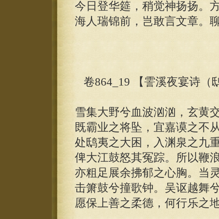
今日登华筵，稍觉神扬扬。
海人瑞锦前，岂敢言文章。
卷864_19 【霅溪夜宴诗
雪集大野兮血波汹汹，玄黄
既霸业之将坠，宜嘉谟之不
处鸱夷之大困，入渊泉之九
俾大江鼓怒其冤踪。所以鞭
亦粗足展余拂郁之心胸。当
击箫鼓兮撞歌钟。吴讴越舞
愿保上善之柔德，何行乐之