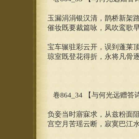
玉漏涓涓银汉清，鹊桥新架
催妆既要裁篇咏，凤吹鸾歌
宝车辗驻彩云开，误到蓬莱
琼室既登花得折，永将凡骨
卷864_34 【与何光远赠
负妾当时寤寐求，从兹粉面
宫空月苦瑶云断，寂寞巴江