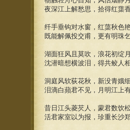
物触轻舟心自知，风恬烟静
夜深江上解愁思，拾得红蕖
纤手垂钩对水窗，红蕖秋色
既能解佩投交甫，更有明珠
湖面狂风且莫吹，浪花初绽
沈潜暗想横波泪，得共鲛人
洞庭风软荻花秋，新没青娥
泪滴白蘋君不见，月明江上
昔日江头菱芡人，蒙君数饮
活君家室以为报，珍重长沙