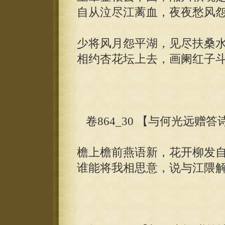
自从泣尽江蓠血，夜夜愁风
少将风月怨平湖，见尽扶桑
相约杏花坛上去，画阑红子
卷864_30 【与何光远赠
檐上檐前燕语新，花开柳发
谁能将我相思意，说与江隈