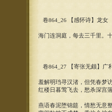
卷864_26 【感怀诗】龙女
海门连洞庭，每去三千里。
卷864_27 【寄张无颇】广
羞解明珰寻汉渚，但凭春梦
红楼日暮莺飞去，愁杀深宫
燕语春泥堕锦筵，情愁无意