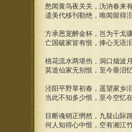
愁闻黄鸟夜关关，沩汭春来
遗美代移刊勒绝，唯闻留得
方承恩宠醉金杯，岂为干戈
亡国破家皆有恨，捧心无语
桃花流水两堪伤，洞口烟波
莫道仙家无别恨，至今垂泪
泾阳平野草初春，遥望家乡
当此不知多少恨，至今空忆
目断魂销正惘然，九疑山际
何人知得心中恨，空有湘江