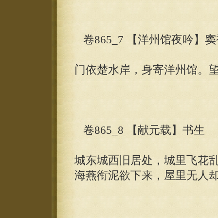
卷865_7 【洋州馆夜吟】窦
门依楚水岸，身寄洋州馆。
卷865_8 【献元载】书生
城东城西旧居处，城里飞花
海燕衔泥欲下来，屋里无人