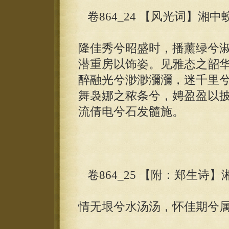
卷864_24 【风光词】湘中
隆佳秀兮昭盛时，播薰绿兮
潜重房以饰姿。见雅态之韶
醉融光兮渺渺瀰瀰，迷千里
舞袅娜之秾条兮，娉盈盈以
流倩电兮石发髓施。
卷864_25 【附：郑生诗】
情无垠兮水汤汤，怀佳期兮