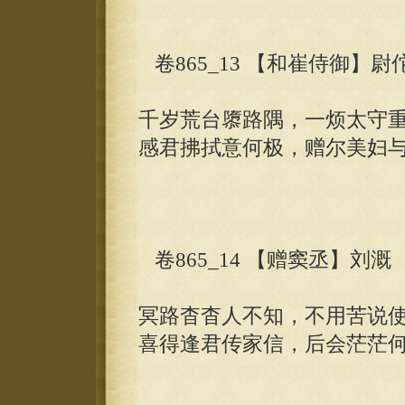
卷865_13 【和崔侍御】尉
千岁荒台隳路隅，一烦太守
感君拂拭意何极，赠尔美妇
卷865_14 【赠窦丞】刘溉
冥路杳杳人不知，不用苦说
喜得逢君传家信，后会茫茫