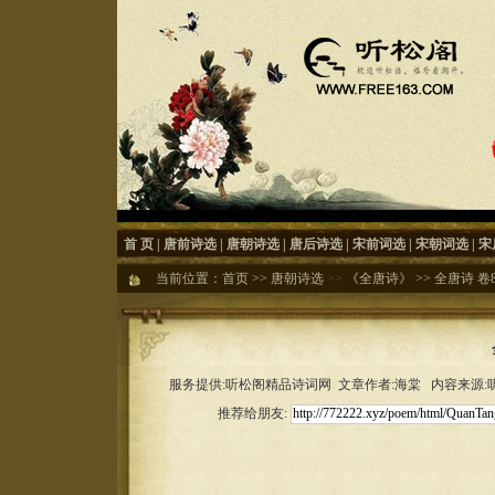
首 页
|
唐前诗选
|
唐朝诗选
|
唐后诗选
|
宋前词选
|
宋朝词选
|
宋
当前位置：
首页
>>
唐朝诗选
>>
《全唐诗》
>>
全唐诗 卷86
服务提供:听松阁精品诗词网 文章作者:海棠 内容来源:听松
推荐给朋友: