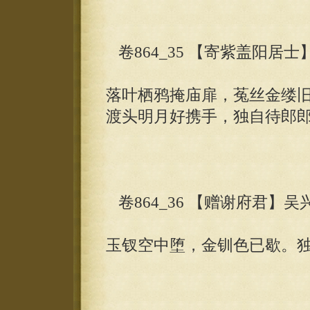
卷864_35 【寄紫盖阳居
落叶栖鸦掩庙扉，菟丝金缕
渡头明月好携手，独自待郎
卷864_36 【赠谢府君】吴
玉钗空中堕，金钏色已歇。