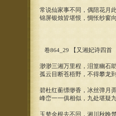
常说仙家事不同，偶陪花月
锦屏银烛皆堪恨，惆怅纱窗
卷864_29 【又湘妃诗四
渺渺三湘万里程，泪篁幽石
孤云目断苍梧野，不得攀龙
碧杜红蘅缥缈香，冰丝弹月
峰峦一一俱相似，九处堪疑
玉辇金根去不回，湘川秋晚