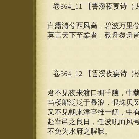
卷864_11 【霅溪夜宴诗
白露漙兮西风高，碧波万里
莫言天下至柔者，载舟覆舟
卷864_12 【霅溪夜宴诗
君不见夜来渡口拥千艘，中
当楼船泛泛于叠浪，恨珠贝
又不见朝来津亭维一舠，中
赴宰邑之良日，任波吼而风
不免为水府之腥臊。