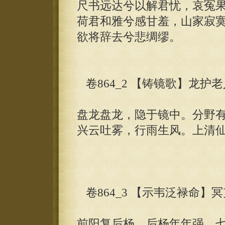
尺书远达兮以解君忧，哀冤
荷君和雅兮感甘羞，山家寂
欲将辞去兮悲绸缪。
卷864_2 【铸镜歌】龙护老
盘龙盘龙，隐于镜中。分野
兴云吐雾，行雨生风。上清
卷864_3 【示韦泛禄命】冥
前阳复后杨，后杨年年强，