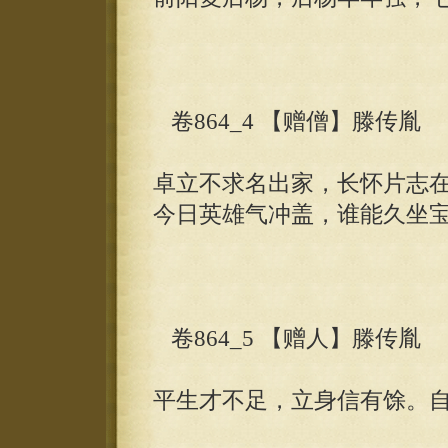
卷864_4 【赠僧】滕传胤
卓立不求名出家，长怀片志
今日英雄气冲盖，谁能久坐
卷864_5 【赠人】滕传胤
平生才不足，立身信有馀。