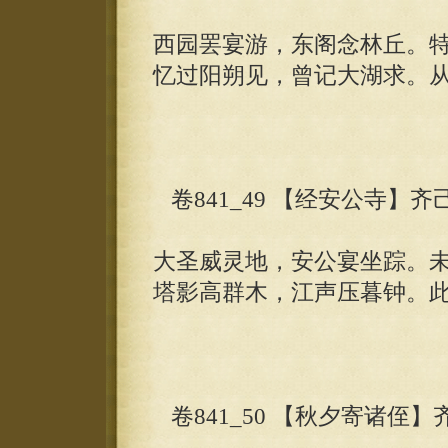
西园罢宴游，东阁念林丘。
忆过阳朔见，曾记大湖求。
卷841_49 【经安公寺】齐
大圣威灵地，安公宴坐踪。
塔影高群木，江声压暮钟。
卷841_50 【秋夕寄诸侄】