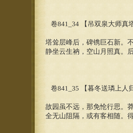
卷841_34 【吊双泉大师真
塔耸层峰后，碑镌巨石新。
静坐云生衲，空山月照真。
卷841_35 【暮冬送璘上
故园虽不远，那免怆行思。
全无山阻隔，或有客相随。