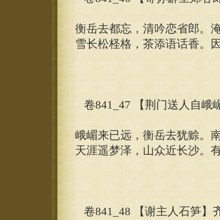
衡岳去都忘，清吟恋省郎。
雪长松柽格，茶添语话香。
卷841_47 【荆门送人自
峨嵋来已远，衡岳去犹赊。
天涯遥梦泽，山众近长沙。
卷841_48 【谢主人石笋】