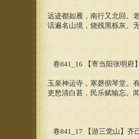
远迹都如雁，南行又北回。
话遍名山境，烧残黑栎灰。
卷841_16 【寄当阳张明府
玉泉神运寺，寒磬彻琴堂。
吏愁清白甚，民乐赋输忘。
卷841_17 【游三觉山】齐