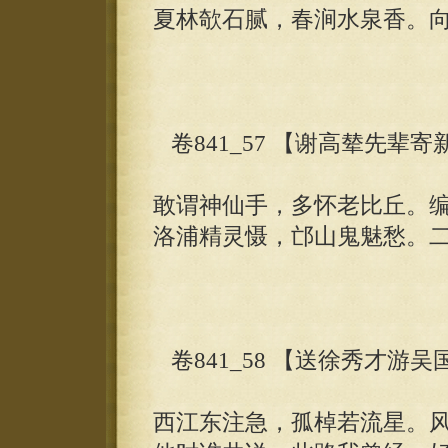
夏林欹石腻，春涧水泉香。
卷841_57 【谢高辇先辈
敢谓神仙手，多怀老比丘。
洛浦精灵慑，邙山鬼魅愁。
卷841_58 【送徐秀才游吴
西江东注急，孤棹若流星。