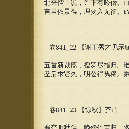
北来儒士说，许下有吟僧。
言虽依景得，理要入无征。
卷841_22 【谢丁秀才见
五首新裁翦，搜罗尽指归。
圣后求贤久，明公得隽稀。
卷841_23 【惊秋】齐己
褰帘听秋信，晚傍竹声归。