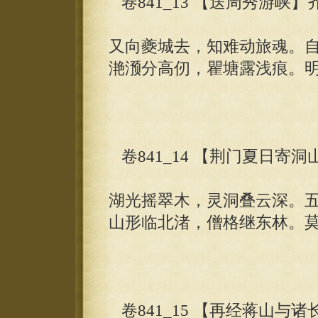
卷841_13 【送周秀游峡】
又向夔城去，知难动旅魂。
滟滪分高仞，瞿塘露浅痕。
卷841_14 【荆门夏日寄
湖光摇翠木，灵洞叠云深。
山形临北渚，僧格继东林。
卷841_15 【再经蒋山与