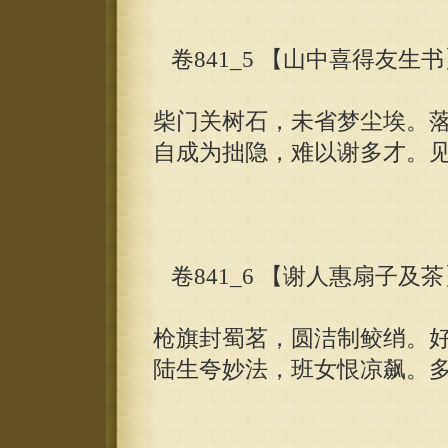
卷841_5 【山中喜得友生
柴门关树石，未省梦尘埃。
自成为拙隐，难以谢多才。
卷841_6 【谢人惠扇子及
枪旗封蜀茗，圆洁制鲛绡。
陆生夸妙法，班女恨凉飙。