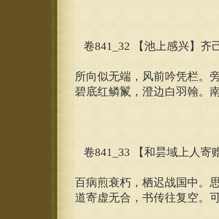
卷841_32 【池上感兴】齐
所向似无端，风前吟凭栏。
碧底红鳞鬣，澄边白羽翰。
卷841_33 【和昙域上人
百病煎衰朽，栖迟战国中。
道寄虚无合，书传往复空。