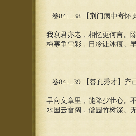
卷841_38 【荆门病中寄
我衰君亦老，相忆更何言。
梅寒争雪彩，日冷让冰痕。
卷841_39 【答孔秀才】齐
早向文章里，能降少壮心。
水国云雷阔，僧园竹树深。