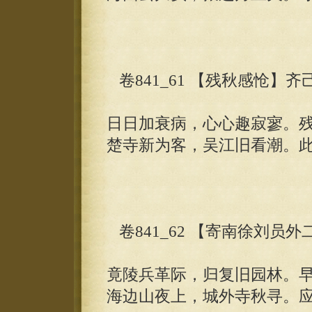
卷841_61 【残秋感怆】齐
日日加衰病，心心趣寂寥。
楚寺新为客，吴江旧看潮。
卷841_62 【寄南徐刘员
竟陵兵革际，归复旧园林。
海边山夜上，城外寺秋寻。