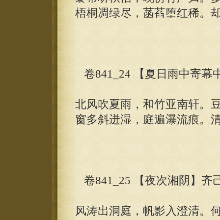
梧桐凋绿尽，菡萏堕红稀。
卷841_24 【夏日雨中寄
北风吹夏雨，和竹亚南轩。
窗多斜迸湿，庭遍瀑流痕。
卷841_25 【夜次湘阴】齐
风涛出洞庭，帆影入澄清。