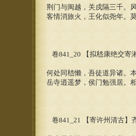
荆门与闽越，关戍隔三千。
客情消旅火，王化似尧年。
卷841_20 【拟嵇康绝交
何处同嵇懒，吾徒道异诸。
岳寺逍遥梦，侯门勉强居。
卷841_21 【寄许州清古】