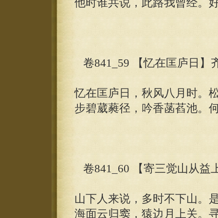
他时谁共说，此路我曾经。
卷841_59 【忆在匡庐日】
忆在匡庐日，秋风八月时。
步碧葳蕤径，吟香菡萏池。
卷841_60 【寄三觉山从
山下人来说，多时不下山。
海面云归窦，猿边月上关。