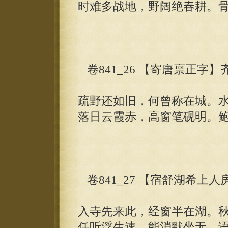
时难多战地，野阔绝春耕。
卷841_26 【寄唐禀正字】
疏野还如旧，何曾称在城。
落日云霞赤，高窗笔砚明。
卷841_27 【宿舒湖希上人
入寺先来此，经窗半在湖。
任听浮生速，能消默坐无。