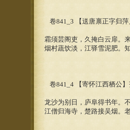
卷841_3 【送唐禀正字归
霜须芸阁吏，久掩白云扉。
烟村蔬饮淡，江驿雪泥肥。
卷841_4 【寄怀江西栖公
龙沙为别日，庐阜得书年。
江僧归海寺，楚路接吴烟。