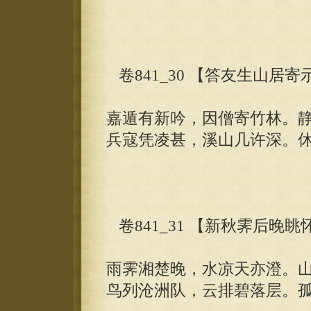
卷841_30 【答友生山居寄
嘉遁有新吟，因僧寄竹林。
兵寇凭凌甚，溪山几许深。
卷841_31 【新秋霁后晚
雨霁湘楚晚，水凉天亦澄。
鸟列沧洲队，云排碧落层。