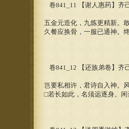
卷841_11 【谢人惠药】齐
五金元造化，九炼更精新。
久餐应换骨，一服已通神。
卷841_12 【还族弟卷】齐
岂要私相许，君诗自入神。
□若长如此，名须远逐身。闲