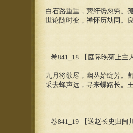
白石路重重，萦纡势忽穷。
世论随时变，禅怀历劫同。
卷841_18 【庭际晚菊上主
九月将欲尽，幽丛始绽芳。
采去蜂声远，寻来蝶路长。
卷841_19 【送赵长史归闽