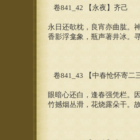
卷841_42 【永夜】齐己
永日还欹枕，良宵亦曲肱。
香影浮龛象，瓶声著井冰。
卷841_43 【中春怆怀寄
眼暗心还白，逢春强凭栏。
竹撼烟丛滑，花烧露朵干。