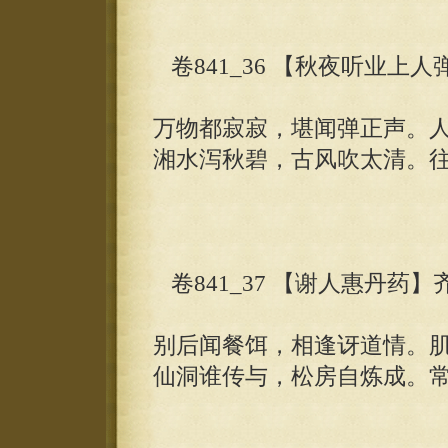
卷841_36 【秋夜听业上
万物都寂寂，堪闻弹正声。
湘水泻秋碧，古风吹太清。
卷841_37 【谢人惠丹药】
别后闻餐饵，相逢讶道情。
仙洞谁传与，松房自炼成。