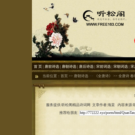
首 页
|
唐前诗选
|
唐朝诗选
|
唐后诗选
|
宋前词选
|
宋朝词选
|
宋
当前位置：
首页
>>
唐朝诗选
>>
《全唐诗》
>>
全唐诗 卷84
服务提供:听松阁精品诗词网 文章作者:海棠 内容来源:听松
推荐给朋友: