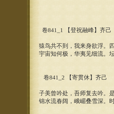
卷841_1 【登祝融峰】齐己
猿鸟共不到，我来身欲浮。
宇宙知何极，华夷见细流。
卷841_2 【寄贯休】齐己
子美曾吟处，吾师复去吟。
锦水流春阔，峨嵋叠雪深。