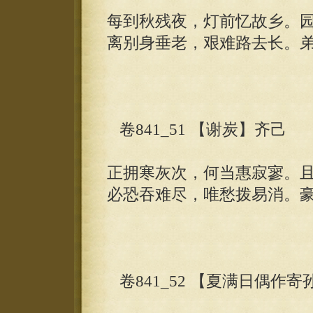
每到秋残夜，灯前忆故乡。
离别身垂老，艰难路去长。
卷841_51 【谢炭】齐己
正拥寒灰次，何当惠寂寥。
必恐吞难尽，唯愁拨易消。
卷841_52 【夏满日偶作