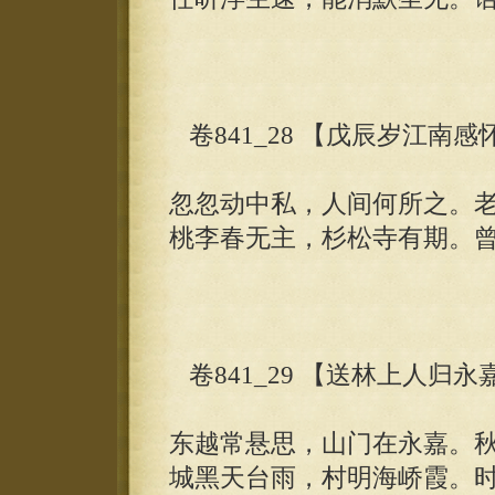
卷841_28 【戊辰岁江南感
忽忽动中私，人间何所之。
桃李春无主，杉松寺有期。
卷841_29 【送林上人归
东越常悬思，山门在永嘉。
城黑天台雨，村明海峤霞。