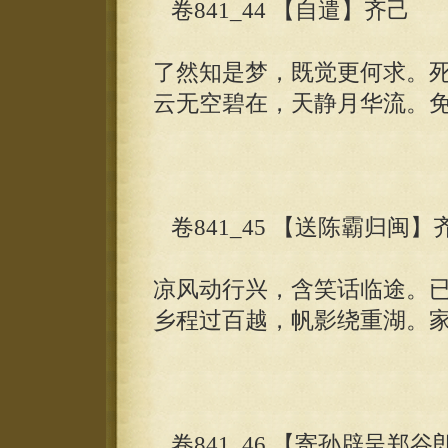
卷841_44 【自遣】齐己
了然知是梦，既觉更何求。
云无空碧在，天静月华流。
卷841_45 【送陈霸归闽】
凉风动行兴，含笑话临途。
乡程过百越，帆影绕重湖。
卷841_46 【寄孙辟呈郑