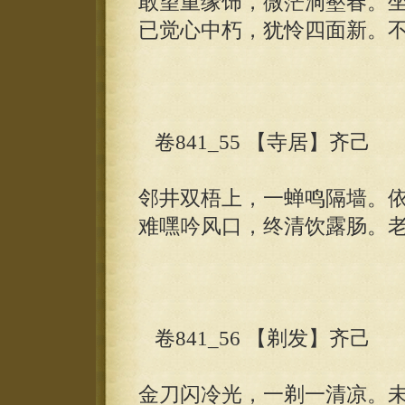
敢望重缘饰，微茫洞壑春。
已觉心中朽，犹怜四面新。
卷841_55 【寺居】齐己
邻井双梧上，一蝉鸣隔墙。
难嘿吟风口，终清饮露肠。
卷841_56 【剃发】齐己
金刀闪冷光，一剃一清凉。