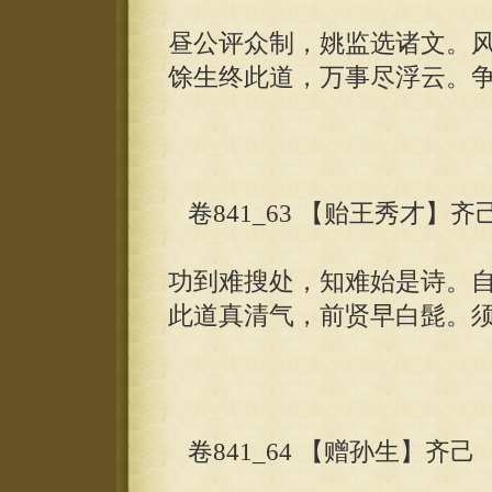
昼公评众制，姚监选诸文。
馀生终此道，万事尽浮云。
卷841_63 【贻王秀才】齐
功到难搜处，知难始是诗。
此道真清气，前贤早白髭。
卷841_64 【赠孙生】齐己