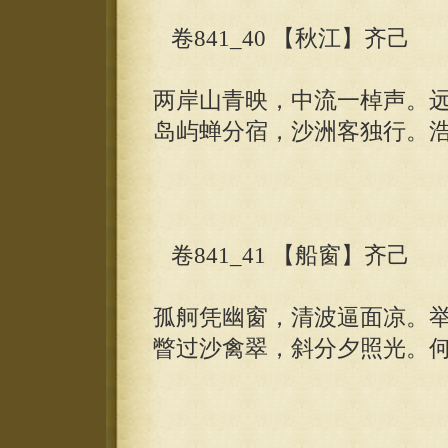
卷841_40 【秋江】齐己
两岸山青映，中流一棹声。
岛屿蝉分宿，沙洲客独行。
卷841_41 【船窗】齐己
孤舸凭幽窗，清波逼面凉。
瞥过沙禽翠，斜分夕照光。