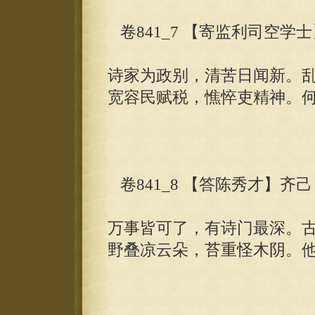
卷841_7 【寄监利司空学
诗家为政别，清苦日闻新。
宽容民赋税，憔悴吏精神。
卷841_8 【答陈秀才】齐己
万事皆可了，有诗门最深。
野叠凉云朵，苔重怪木阴。