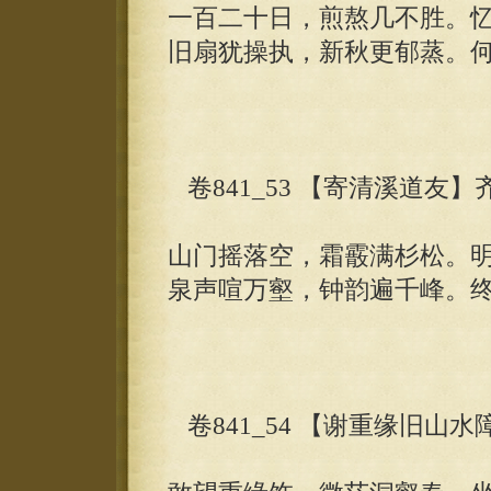
一百二十日，煎熬几不胜。
旧扇犹操执，新秋更郁蒸。
卷841_53 【寄清溪道友】
山门摇落空，霜霰满杉松。
泉声喧万壑，钟韵遍千峰。
卷841_54 【谢重缘旧山