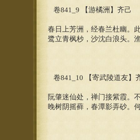
卷841_9 【游橘洲】齐己
春日上芳洲，经春兰杜幽。
鹭立青枫杪，沙沈白浪头。
卷841_10 【寄武陵道友】
阮肇迷仙处，禅门接紫霞。
晚树阴摇藓，春潭影弄砂。