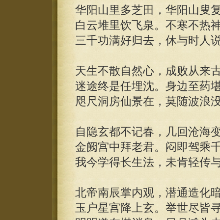
华阳山里多芝田，华阳山叟
白云堆里饮飞泉。不寒不热
三千功满好归去，休与时人
天生不散自然心，成败从来
迷途终是任埋沈。身边至药
咫尺洞房仙景在，莫随波浪
自隐玄都不记春，几回沧海
金阙宫中拜老君。闷即驾乘
我今学得长生法，未肯轻传
北帝南辰掌内观，潜通造化
玉户星宫降上玄。举世尽皆