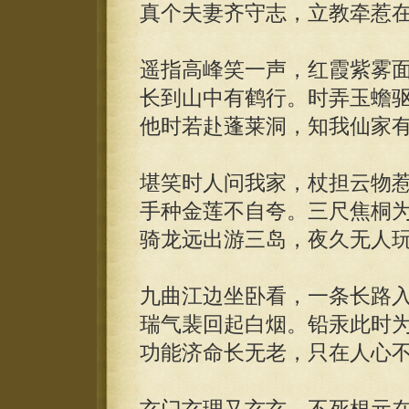
真个夫妻齐守志，立教牵惹
遥指高峰笑一声，红霞紫雾
长到山中有鹤行。时弄玉蟾
他时若赴蓬莱洞，知我仙家
堪笑时人问我家，杖担云物
手种金莲不自夸。三尺焦桐
骑龙远出游三岛，夜久无人
九曲江边坐卧看，一条长路
瑞气裴回起白烟。铅汞此时
功能济命长无老，只在人心