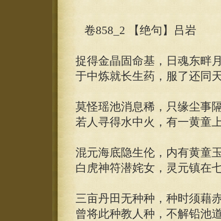
卷858_2 【绝句】吕岩
捉得金晶固命基，日魂东畔
于中炼就长生药，服了还同
莫怪瑶池消息稀，只缘尘事
若人寻得水中火，有一黄童
混元海底隐生伦，内有黄童
白虎神符潜姹女，灵元镇在
三亩丹田无种种，种时须藉
曾将此种教人种，不解铅池