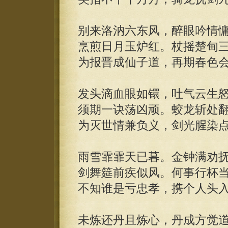
别来洛汭六东风，醉眼吟情
烹煎日月玉炉红。杖摇楚甸
为报晋成仙子道，再期春色
发头滴血眼如镮，吐气云生
须期一诀荡凶顽。蛟龙斩处
为灭世情兼负义，剑光腥染
雨雪霏霏天已暮。金钟满劝
剑舞筵前疾似风。何事行杯
不知谁是亏忠孝，携个人头
未炼还丹且炼心，丹成方觉