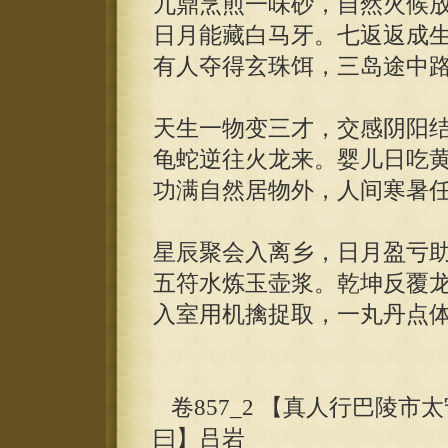
九鼎烹煎一味砂，自然火候
日月能藏白马牙。七返返成
有人夺得玄珠饵，三岛途中
天生一物变三才，交感阴阳
龟蛇逆往火龙来。婴儿日吃
功满自然居物外，人间寒暑
星辰聚会入离乡，日月盈亏
五符水炼玉壶浆。乾坤反覆
入室用机擒捉取，一丸丹点
卷857_2 【真人行巴陵
曰】吕岩