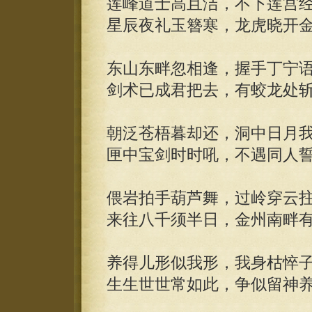
莲峰道士高且洁，不下莲宫
星辰夜礼玉簪寒，龙虎晓开
东山东畔忽相逢，握手丁宁
剑术已成君把去，有蛟龙处
朝泛苍梧暮却还，洞中日月
匣中宝剑时时吼，不遇同人
偎岩拍手葫芦舞，过岭穿云
来往八千须半日，金州南畔
养得儿形似我形，我身枯悴
生生世世常如此，争似留神