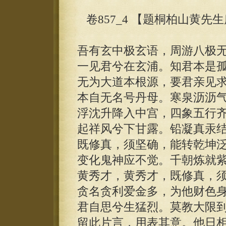
卷857_4 【题桐柏山黄先
吾有玄中极玄语，周游八极
一见君兮在玄浦。知君本是
无为大道本根源，要君亲见
本自无名号丹母。寒泉沥沥
浮沈升降入中宫，四象五行
起祥风兮下甘露。铅凝真汞
既修真，须坚确，能转乾坤
变化鬼神应不觉。千朝炼就
黄秀才，黄秀才，既修真，
贪名贪利爱金多，为他财色
君自思兮生猛烈。莫教大限
留此片言，用表其意。他日