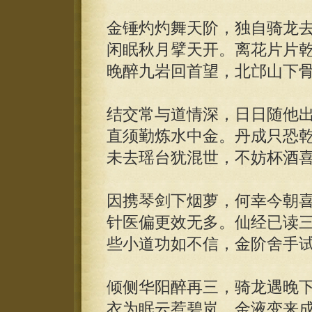
金锤灼灼舞天阶，独自骑龙
闲眠秋月擘天开。离花片片
晚醉九岩回首望，北邙山下
结交常与道情深，日日随他
直须勤炼水中金。丹成只恐
未去瑶台犹混世，不妨杯酒
因携琴剑下烟萝，何幸今朝
针医偏更效无多。仙经已读
些小道功如不信，金阶舍手
倾侧华阳醉再三，骑龙遇晚
衣为眠云惹碧岚。金液变来