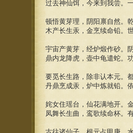
过去神仙饵，今来到我尝。
顿悟黄芽理，阴阳禀自然。
木产长生汞，金烹续命铅。
宇宙产黄芽，经炉煅作砂。
鼎内龙降虎，壶中龟遣蛇。
要觅长生路，除非认本元。
丹鼎烹成汞，炉中炼就铅。
姹女住瑶台，仙花满地开。
凤舞长生曲，鸾歌续命杯。
古往诸仙子，根元占甲庚。