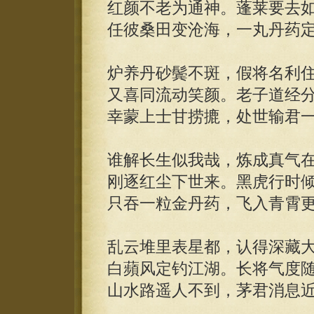
红颜不老为通神。蓬莱要去
任彼桑田变沧海，一丸丹药
炉养丹砂鬓不斑，假将名利
又喜同流动笑颜。老子道经
幸蒙上士甘捞摝，处世输君
谁解长生似我哉，炼成真气
刚逐红尘下世来。黑虎行时
只吞一粒金丹药，飞入青霄
乱云堆里表星都，认得深藏
白蘋风定钓江湖。长将气度
山水路遥人不到，茅君消息