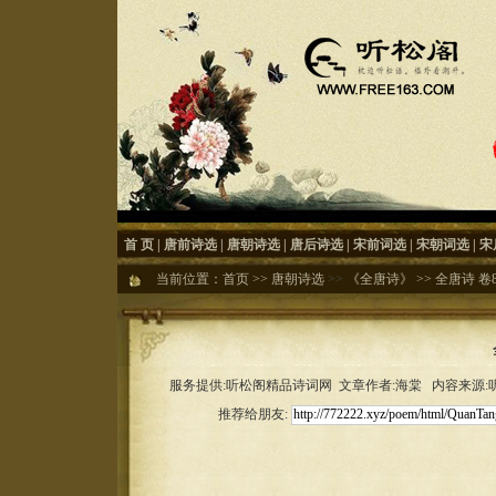
首 页
|
唐前诗选
|
唐朝诗选
|
唐后诗选
|
宋前词选
|
宋朝词选
|
宋
当前位置：
首页
>>
唐朝诗选
>>
《全唐诗》
>>
全唐诗 卷85
服务提供:听松阁精品诗词网 文章作者:海棠 内容来源:听松
推荐给朋友: