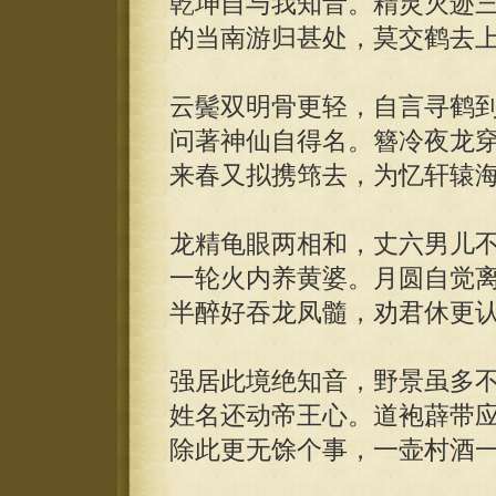
乾坤自与我知音。精灵灭迹
的当南游归甚处，莫交鹤去
云鬓双明骨更轻，自言寻鹤
问著神仙自得名。簪冷夜龙
来春又拟携筇去，为忆轩辕
龙精龟眼两相和，丈六男儿
一轮火内养黄婆。月圆自觉
半醉好吞龙凤髓，劝君休更
强居此境绝知音，野景虽多
姓名还动帝王心。道袍薜带
除此更无馀个事，一壶村酒