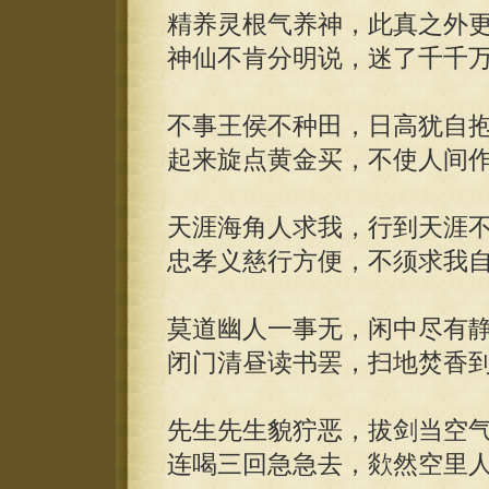
精养灵根气养神，此真之外
神仙不肯分明说，迷了千千
不事王侯不种田，日高犹自
起来旋点黄金买，不使人间
天涯海角人求我，行到天涯
忠孝义慈行方便，不须求我
莫道幽人一事无，闲中尽有
闭门清昼读书罢，扫地焚香
先生先生貌狞恶，拔剑当空
连喝三回急急去，欻然空里