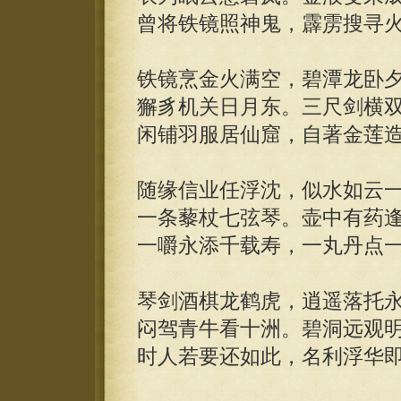
曾将铁镜照神鬼，霹雳搜寻
铁镜烹金火满空，碧潭龙卧
獬豸机关日月东。三尺剑横
闲铺羽服居仙窟，自著金莲
随缘信业任浮沈，似水如云
一条藜杖七弦琴。壶中有药
一嚼永添千载寿，一丸丹点
琴剑酒棋龙鹤虎，逍遥落托
闷驾青牛看十洲。碧洞远观
时人若要还如此，名利浮华