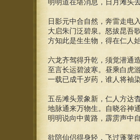
明明道在堪消息，日月滩头
日影元中合自然，奔雷走电
大启朱门泛碧泉。怒拔昆吾
方知此是生生物，得在仁人
六龙齐驾得升乾，须觉潜通
至言长运碧波寒。昼乘白虎
一载已成千岁药，谁人将袖
五岳滩头景象新，仁人方达
地脉通来万物生。自晓谷神
明明说向中黄路，霹雳声中
欲陪仙侣得身轻，飞过蓬莱