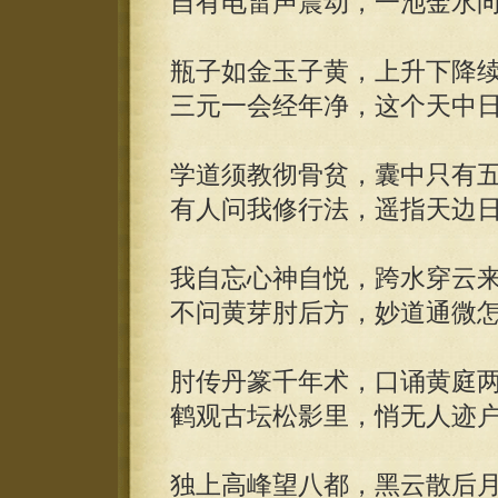
自有电雷声震动，一池金水
瓶子如金玉子黄，上升下降
三元一会经年净，这个天中
学道须教彻骨贫，囊中只有
有人问我修行法，遥指天边
我自忘心神自悦，跨水穿云
不问黄芽肘后方，妙道通微
肘传丹篆千年术，口诵黄庭
鹤观古坛松影里，悄无人迹
独上高峰望八都，黑云散后