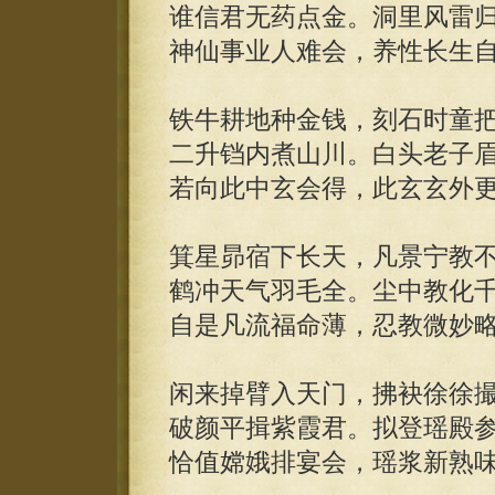
谁信君无药点金。洞里风雷
神仙事业人难会，养性长生
铁牛耕地种金钱，刻石时童
二升铛内煮山川。白头老子
若向此中玄会得，此玄玄外
箕星昴宿下长天，凡景宁教
鹤冲天气羽毛全。尘中教化
自是凡流福命薄，忍教微妙
闲来掉臂入天门，拂袂徐徐
破颜平揖紫霞君。拟登瑶殿
恰值嫦娥排宴会，瑶浆新熟