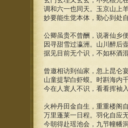
玄门玄理又玄玄，不死根元
调和六一也同天。玉京山上
妙要能生觉本体，勤心到处
公卿虽贵不曾酬，说著仙乡
因寻甜雪过瀛洲。山川醉后
据见目前无个识，不如杯酒
曾邀相访到仙家，忽上昆仑
山童提挈白虾蟆。时斟海内
今在人寰人不识，看看挥袖
火种丹田金自生，重重楼阁
万里蓬莱一日程。羽化自应
今朝得赴瑶池会，九节幢幡