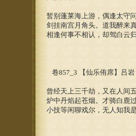
暂别蓬莱海上游，偶逢太守
剑挂南宫月角头。道我醉来
相逢何事不相认，却驾白云
卷857_3 【仙乐侑席】吕岩
曾经天上三千劫，又在人间
炉中丹焰起苍烟。才骑白鹿
小技等闲聊戏尔，无人知我