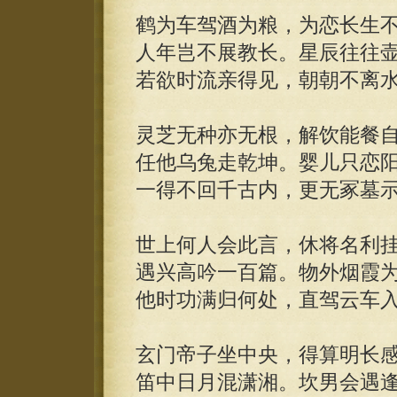
鹤为车驾酒为粮，为恋长生
人年岂不展教长。星辰往往
若欲时流亲得见，朝朝不离
灵芝无种亦无根，解饮能餐
任他乌兔走乾坤。婴儿只恋
一得不回千古内，更无冢墓
世上何人会此言，休将名利
遇兴高吟一百篇。物外烟霞
他时功满归何处，直驾云车
玄门帝子坐中央，得算明长
笛中日月混潇湘。坎男会遇