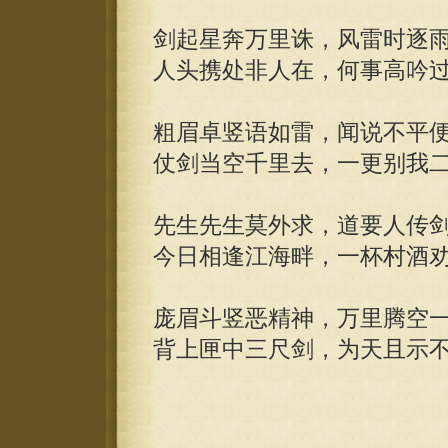
剑起星奔万里诛，风雷时逐
人头携处非人在，何事高吟
粗眉卓竖语如雷，闻说不平
仗剑当空千里去，一更别我
先生先生莫外求，道要人传
今日相逢江海畔，一杯村酒
庞眉斗竖恶精神，万里腾空
背上匣中三尺剑，为天且示