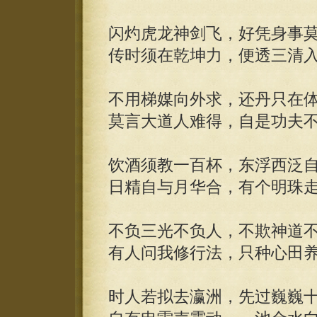
闪灼虎龙神剑飞，好凭身事
传时须在乾坤力，便透三清
不用梯媒向外求，还丹只在
莫言大道人难得，自是功夫
饮酒须教一百杯，东浮西泛
日精自与月华合，有个明珠
不负三光不负人，不欺神道
有人问我修行法，只种心田
时人若拟去瀛洲，先过巍巍