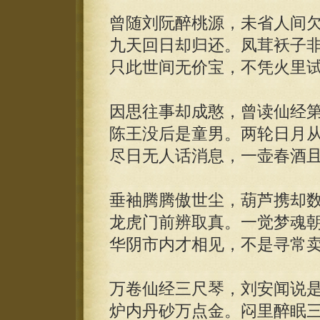
曾随刘阮醉桃源，未省人间
九天回日却归还。凤茸袄子
只此世间无价宝，不凭火里
因思往事却成憨，曾读仙经
陈王没后是童男。两轮日月
尽日无人话消息，一壶春酒
垂袖腾腾傲世尘，葫芦携却
龙虎门前辨取真。一觉梦魂
华阴市内才相见，不是寻常
万卷仙经三尺琴，刘安闻说
炉内丹砂万点金。闷里醉眠