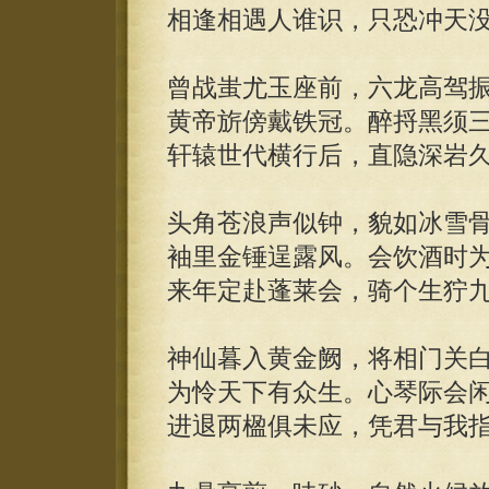
相逢相遇人谁识，只恐冲天
曾战蚩尤玉座前，六龙高驾
黄帝旂傍戴铁冠。醉捋黑须
轩辕世代横行后，直隐深岩
头角苍浪声似钟，貌如冰雪
袖里金锤逞露风。会饮酒时
来年定赴蓬莱会，骑个生狞
神仙暮入黄金阙，将相门关
为怜天下有众生。心琴际会
进退两楹俱未应，凭君与我