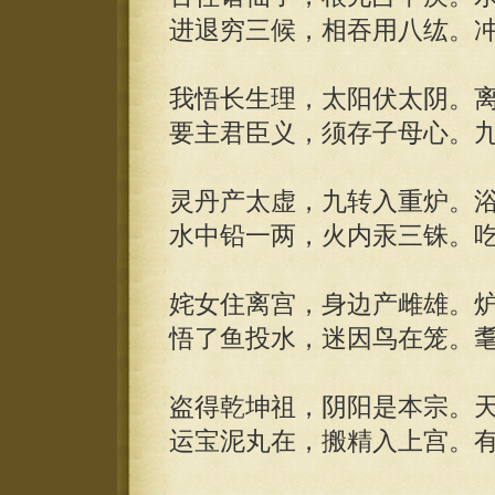
进退穷三候，相吞用八纮。
我悟长生理，太阳伏太阴。
要主君臣义，须存子母心。
灵丹产太虚，九转入重炉。
水中铅一两，火内汞三铢。
姹女住离宫，身边产雌雄。
悟了鱼投水，迷因鸟在笼。
盗得乾坤祖，阴阳是本宗。
运宝泥丸在，搬精入上宫。