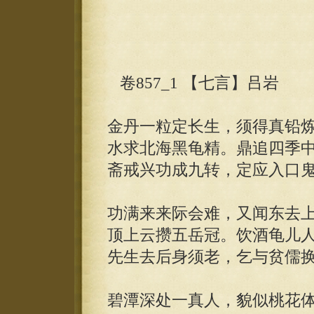
卷857_1 【七言】吕岩
金丹一粒定长生，须得真铅
水求北海黑龟精。鼎追四季
斋戒兴功成九转，定应入口
功满来来际会难，又闻东去
顶上云攒五岳冠。饮酒龟儿
先生去后身须老，乞与贫儒
碧潭深处一真人，貌似桃花