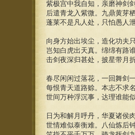
紫极宫中我自知，亲磨神剑
后遣青龙入紫微。九鼎黄芽
蓬莱不是凡人处，只怕愚人
向身方始出埃尘，造化功夫
岂知白虎出天真。绵绵有路
击剑夜深归甚处，披星带月
春尽闲闲过落花，一回舞剑
每恨青天道路赊。本志不求
世间万种浮沉事，达理谁能
日为和解月呼丹，华夏诸侯
世情难似泰衡难。八仙炼后
笑指不平千万万，骑龙抚剑