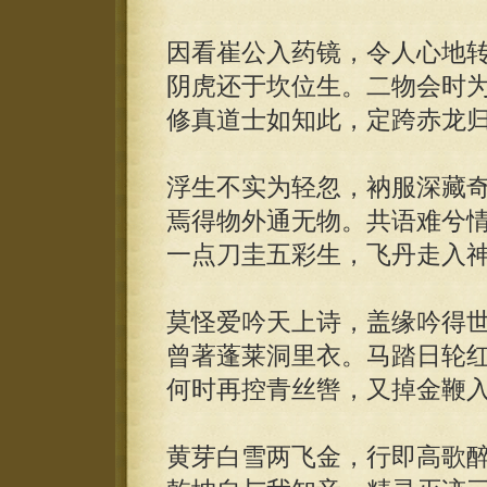
因看崔公入药镜，令人心地
阴虎还于坎位生。二物会时
修真道士如知此，定跨赤龙
浮生不实为轻忽，衲服深藏
焉得物外通无物。共语难兮
一点刀圭五彩生，飞丹走入
莫怪爱吟天上诗，盖缘吟得
曾著蓬莱洞里衣。马踏日轮
何时再控青丝辔，又掉金鞭
黄芽白雪两飞金，行即高歌