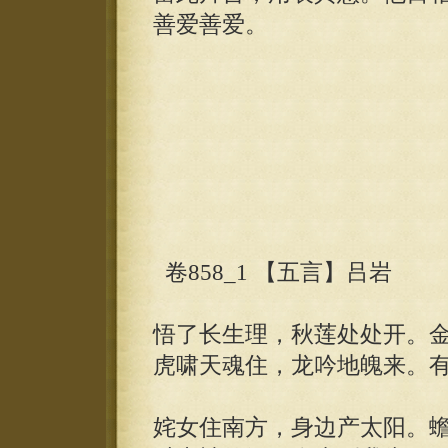
善爱善爱。
卷858_1 【五言】吕岩
悟了长生理，秋莲处处开。
虎啸天魂住，龙吟地魄来。
姹女住南方，身边产太阳。