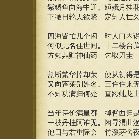
紫鳞鱼向海中迎。姮娥月桂
下瞰日轮天欲晓，定知人世
四海皆忙几个闲，时人口内
何似无名住世间。十二楼台
方知鼎贮神仙药，乞取刀圭
割断繁华掉却荣，便从初得
又向蓬莱别姓名。三住住来
不知功满归何处，直跨虬龙
当年诗价满皇都，掉臂西归
一枝丹桂阿谁无。闲寻渭曲
他日与君重际会，竹溪茅舍