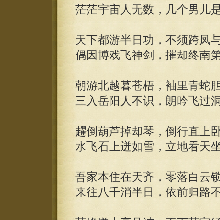
茫茫宇宙人无数，几个男儿
天下都游半日功，不须跨凤
偶因博戏飞神剑，摧却终南
朝游北越暮苍梧，袖里青蛇
三入岳阳人不识，朗吟飞过
趯倒葫芦掉却琴，倒行直上
水飞石上迸如雪，立地看天
吾家本住在天齐，零落白云
来往八千消半日，依前归路