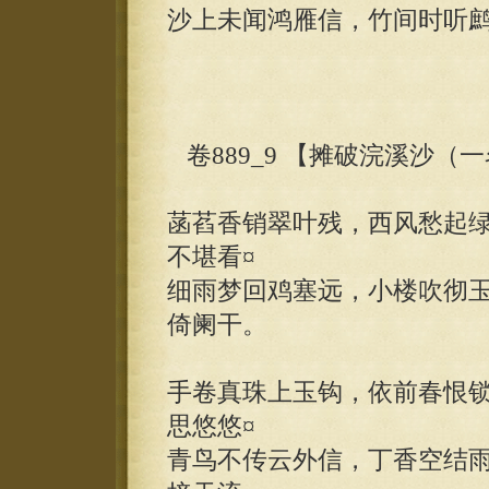
沙上未闻鸿雁信，竹间时听
卷889_9 【摊破浣溪沙（
菡萏香销翠叶残，西风愁起
不堪看¤
细雨梦回鸡塞远，小楼吹彻
倚阑干。
手卷真珠上玉钩，依前春恨
思悠悠¤
青鸟不传云外信，丁香空结