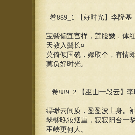
卷889_1 【好时光】李隆基
宝髻偏宜宫样，莲脸嫩，体
天教入鬓长¤
莫倚倾国貌，嫁取个，有情
莫负好时光。
卷889_2 【巫山一段云】李
缥缈云间质，盈盈波上身。袖
翠鬓晚妆烟重，寂寂阳台一
巫峡更何人。