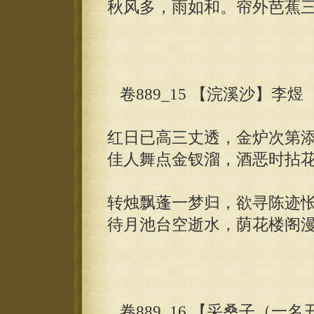
秋风多，雨如和。帘外芭蕉
卷889_15 【浣溪沙】李煜
红日已高三丈透，金炉次第添
佳人舞点金钗溜，酒恶时拈
转烛飘蓬一梦归，欲寻陈迹怅
待月池台空逝水，荫花楼阁
卷889_16 【采桑子（一