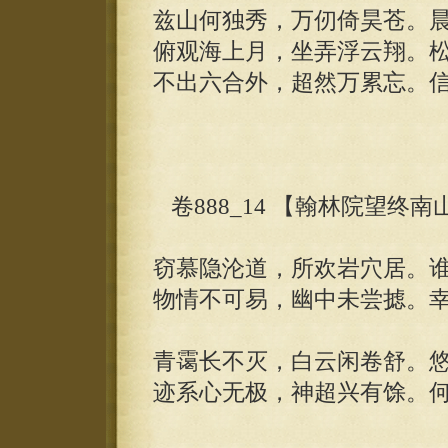
兹山何独秀，万仞倚昊苍。
俯观海上月，坐弄浮云翔。
不出六合外，超然万累忘。
卷888_14 【翰林院望终南
窃慕隐沦道，所欢岩穴居。
物情不可易，幽中未尝摅。
青霭长不灭，白云闲卷舒。
迹系心无极，神超兴有馀。