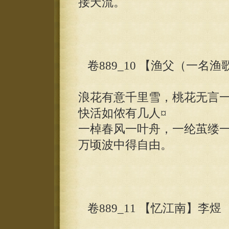
接天流。
卷889_10 【渔父（一名
浪花有意千里雪，桃花无言
快活如侬有几人¤
一棹春风一叶舟，一纶茧缕
万顷波中得自由。
卷889_11 【忆江南】李煜