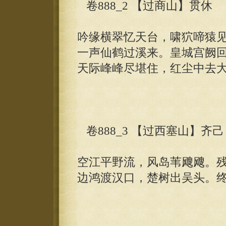
卷888_2 【过商山】贯休
吟缘横翠忆天台，啸狖啼猿
一声仙鹤过溪来。皇城宫阙
天际峰峰尽堪住，红尘中去
卷888_3 【过西塞山】齐己
空江平野流，风岛苇飕飕。
边鸿渡汉口，楚树出吴头。