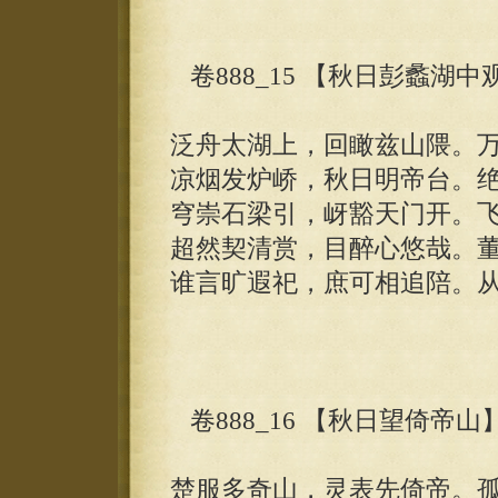
卷888_15 【秋日彭蠡湖
泛舟太湖上，回瞰兹山隈。
凉烟发炉峤，秋日明帝台。
穹崇石梁引，岈豁天门开。
超然契清赏，目醉心悠哉。
谁言旷遐祀，庶可相追陪。
卷888_16 【秋日望倚帝山
楚服多奇山，灵表先倚帝。