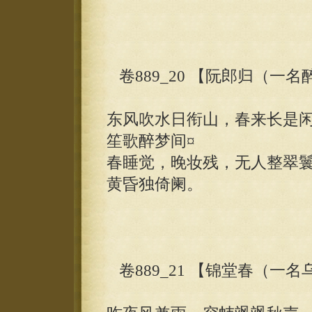
卷889_20 【阮郎归（一
东风吹水日衔山，春来长是
笙歌醉梦间¤
春睡觉，晚妆残，无人整翠
黄昏独倚阑。
卷889_21 【锦堂春（一