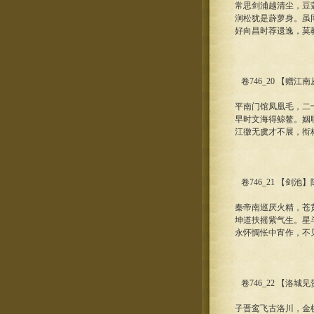
常思剑浦越清尘，豆
涧松犹是薜萝身。虽
好向昌时荐遗逸，莫
卷746_20 【赠江
平南门馆凤凰毛，二
早时文海得鲸鳌。姻
江徼无虞才不展，衔
卷746_21 【剑池】
秦帝南巡厌火精，苍
坤道扶摇紫气生。星
永怀惆怅中宵作，不
卷746_22 【洛
子晋鸾飞古洛川，金