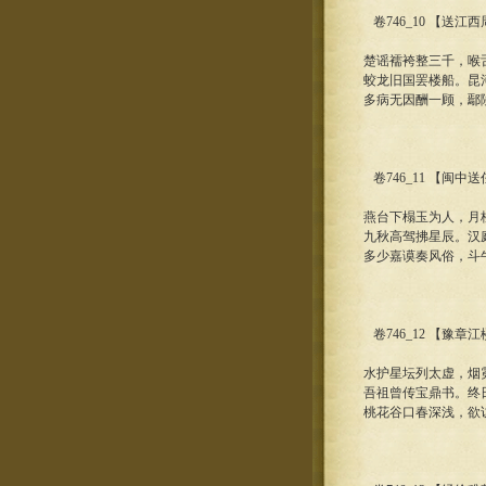
卷746_10 【送江
楚谣襦袴整三千，喉
蛟龙旧国罢楼船。昆
多病无因酬一顾，鄢
卷746_11 【闽中
燕台下榻玉为人，月
九秋高驾拂星辰。汉
多少嘉谟奏风俗，斗
卷746_12 【豫章
水护星坛列太虚，烟
吾祖曾传宝鼎书。终
桃花谷口春深浅，欲