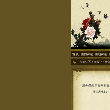
首 页
|
唐前诗选
|
唐朝诗选
|
当前位置：
首页
>>
唐
服务提供:听松阁精品诗
推荐给朋友: