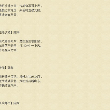
揖丹丘逐水仙。云树杳冥通上界，
星愁过蛟龙国，采碧时逢婺女船。
重滩濑在秋天。
暮旅泊庐陵】陈陶
浪欺船自向东。楚国蕙兰增怅望，
城雪落千家梦，汀渚冰生一夕风。
劳龟瓦问穷通。
历寺阁】陈陶
蜺长啸八蛮风。横轩水壮蛟龙府，
楚故墟残景北，六朝荒苑断山东。
得鹏抟颢气中。
部任畹郎中】陈陶