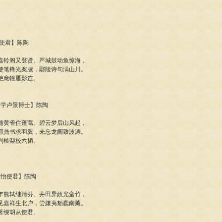
韩使君】陈陶
嘉铃阁又登贤。严城鼓动鱼惊海，
使笔锋光案牍，鄢陵诗句满山川。
绝麾幢雁影连。
寄太学卢景博士】陈陶
随黄雀住蓬蒿。碧云梦后山风起，
滞鼎书求羽翼，未忘龙阙致波涛。
列楂梨校六韬。
州张怡使君】陈陶
年熊轼继清芬。井田异政光蛮竹，
见嘉祥生北户，尝嫌夷貊蠹南薰。
著缦胡从使君。