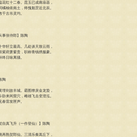
蔻花红十二春。昆玉已成廊庙器，
同橘柚依南土，终愧魁罡近北辰。
教千古吊灵均。
南从事张侍郎】陈陶
十华轩立最高。几处谈天致云雨，
联紫府萧窗贵，职称青钱绣服豪。
杯终日咏离骚。
陈陶
黄埋剑故丰城。霸图缭戾金龙蛰，
斗卧来闲窟穴，雌雄飞去变澄泓。
见春雷发匣声。
城见贺自真飞升（一作登仙）】陈陶
桃再熟贺郎仙。三清乐奏嵩丘下，