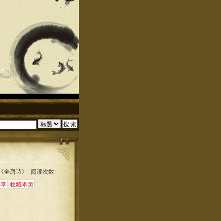
:《全唐诗》 阅读次数: