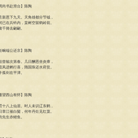
西周尚书赴滑台】陈陶
舌新恩下九天。天角雄都分节钺，
河已在兵钤内，棠树空留鹤岭前。
陵千骑去翩翩。
送任畹端公还京】陈陶
桂曾输次第春。几日酬恩坐炎瘴，
庭凤进鹓行喜，隋国珠还水府贫。
牛孤剑在平津。
江楼望西山有怀】陈陶
霓十八上仙居。时人未识辽东鹤，
日章江催白鬓，何年丹灶见红蕖。
访先生赤鲤鱼。