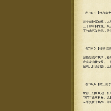
卷746_4 【赠容南
普宁都护军威重，九
三千犀甲拥朱轮。风
不独来苏发歌咏，天
卷746_5 【投赠
越艳新谣不厌听，楼
应喜家山接女星。三
皇恩几日西归去，玉
卷746_6 【赠江
世禄三朝压凤池，杜
花府寻邀玉树枝。几
从军莫厌千场醉，即