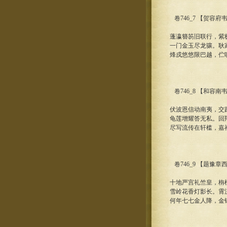
卷746_7 【贺容
蓬瀛簪笏旧联行，紫
一门金玉尽龙骧。耿
烽戍悠悠限巴越，伫
卷746_8 【和容
伏波恩信动南夷，交
龟莲增耀答无私。回
尽写流传在轩槛，嘉
卷746_9 【题豫
十地严宫礼竺皇，栴
雪岭花香灯影长。霄
何年七七金人降，金