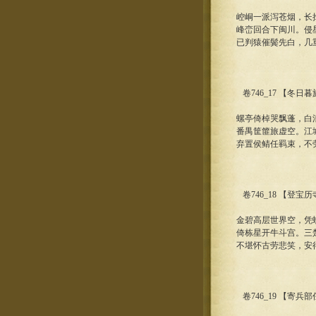
崆峒一派泻苍烟，长
峰峦回合下闽川。侵
已判猿催鬓先白，几
卷746_17 【冬日
螺亭倚棹哭飘蓬，白
番禺筐篚旅虚空。江
弃置侯鲭任羁束，不
卷746_18 【登宝
金碧高层世界空，凭
倚栋星开牛斗宫。三
不堪怀古劳悲笑，安
卷746_19 【寄兵