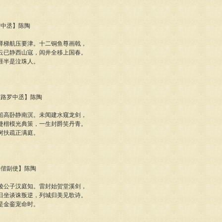
韦中丞】陈陶
驿梯航压要津。十二铜鱼尊画戟，
云已静西山寇，闾井全移上国春。
涯半是泣珠人。
福建路罗中丞】陈陶
船高卧静南溟。未闻建水窥龙剑，
捷楷模光典策，一生封爵笑丹青。
树扶疏正满庭。
南李偕副使】陈陶
陵公子汉庭知。雷封始贺堂溪剑，
日坐谈诛叛逆，列城归美见歌诗。
是金銮宠命时。