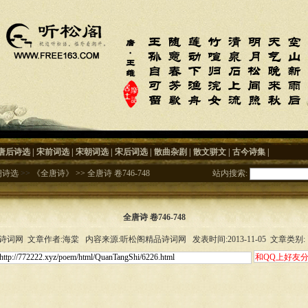
唐后诗选
|
宋前词选
|
宋朝词选
|
宋后词选
|
散曲杂剧
|
散文骈文
|
古今诗集
|
朝诗选
>>
《全唐诗》
>>
全唐诗 卷746-748
站内搜索:
全唐诗 卷746-748
词网 文章作者:海棠 内容来源:听松阁精品诗词网 发表时间:2013-11-05 文章类别