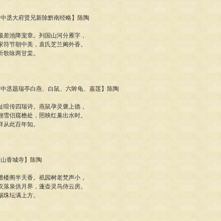
府韦中丞大府贤兄新除黔南经略】陈陶
极差池降宠章。列国山河分雁字，
家符节朝中美，袁氏芝兰阃外香。
听歌咏两甘棠。
南韦中丞题瑞亭白燕、白鼠、六眸龟、嘉莲】陈陶
趾喧传四瑞诗。燕鼠孕灵褒上德，
翔雪侣窥檐处，照映红巢出水时。
祥从此百年知。
章西山香城寺】陈陶
檀楼阁半天香。祇园树老梵声小，
汉落泉供月界，蓬壶灵鸟侍云房。
锡珠坛满上方。