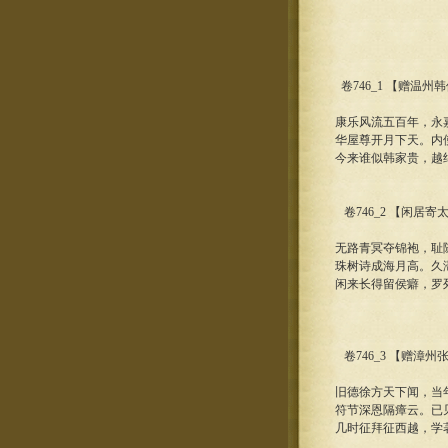
卷746_1 【赠温州
康乐风流五百年，永
华屋尊开月下天。内
今来谁似韩家贵，越
卷746_2 【闲居
无路青冥夺锦袍，耻
珠树诗成海月高。久
闲来长得留侯癖，罗
卷746_3 【赠漳
旧德徐方天下闻，当
符节深恩隔瘴云。已
几时征拜征西越，学