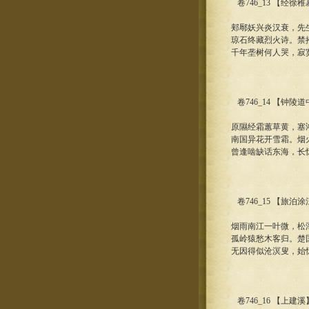
卷746_13 【经徐
郏鄏妖兴炎汉衰，先
琼石终藏烈火诗。禁
千年垄树何人哭，寂
卷746_14 【钟陵
原隰经霜蕙草黄，塞
南国异花开雪霜。烟
曾逢啮缺话东海，长
卷746_15 【旅泊
烟雨南江一叶微，松
孤岭猿愁木客归。楚
无因得似沧溟叟，始
卷746_16 【上建