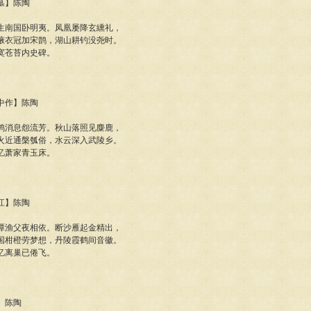
稚墓】陈陶
生南国卧明夷。凤凰屡降玄纁礼，
掖衣冠加宋鹊，湖山耕钓没尧时。
寞苍苔内史碑。
道中作】陈陶
鸿消息怨流芳。秋山落照见麋鹿，
火近通槃瓠俗，水云深入武陵乡。
忆萧家青玉床。
涂江】陈陶
潭渔父夜相依。断沙雁起金精出，
国柑橙劳梦想，丹陵霞鹤间音徽。
忆离巢已倦飞。
溪】陈陶