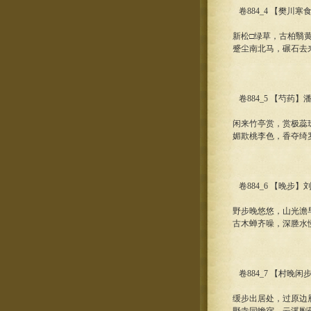
卷884_4 【樊川寒
新松□绿草，古柏翳
蹙尘南北马，碾石去
卷884_5 【芍药】
闲来竹亭赏，赏极蕊
媚欺桃李色，香夺绮
卷884_6 【晚步】
野步晚悠悠，山光澹
古木蝉齐噪，深塍水
卷884_7 【村晚闲
缓步出居处，过原边