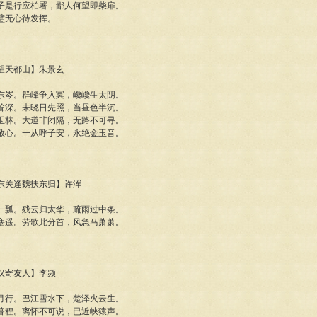
子是行应柏署，鄙人何望即柴扉。
璧无心待发挥。
岑望天都山】朱景玄
东岑。群峰争入冥，巉巉生太阴。
耸深。未晓日先照，当昼色半沉。
玉林。大道非闭隔，无路不可寻。
敬心。一从呼子安，永绝金玉音。
行次东关逢魏扶东归】许浑
一瓢。残云归太华，疏雨过中条。
塞遥。劳歌此分首，风急马萧萧。
湘汉寄友人】李频
月行。巴江雪水下，楚泽火云生。
暮程。离怀不可说，已近峡猿声。