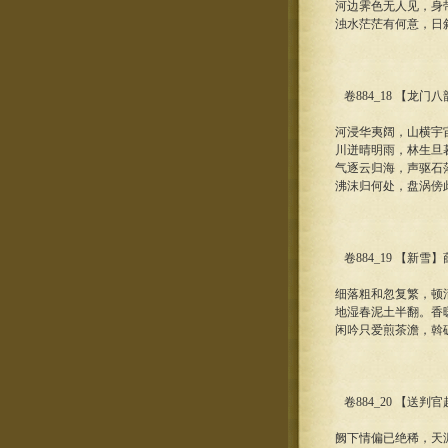
河边霁色无人见，身
浊水茫茫有何意，日
卷884_18 【龙门
河浸华夷阔，山横宇
川迸晴明雨，林生旦
气逐云归海，声驱石
沸沫归何处，盘涡傍
卷884_19 【新雪】
细落粗和忽复繁，顿
地湿春泥土半翻。香
闲吟只爱煎茶澹，斡
卷884_20 【送判
阙下情偏已绝稀，天