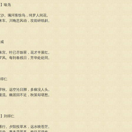
食】喻凫
黄沙。珮珂客惊鸟，绮罗人间花。
来车。川晚悲风动，坟前碎纸斜。
潘咸
珠宫。叶已尽馀翠，花才半展红。
罗风。每到春残日，芳华处处同。
刘得仁
早秋。远空沦日脚，多稼没人头。
慢流。幽居回不近，秋策却堪愁。
步】刘得仁
雁行。夕阳投草木，远水映苍茫。