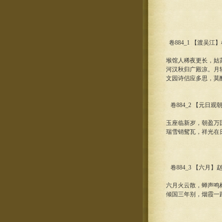
卷884_1 【渡吴江
堠馆人稀夜更长，姑
河汉秋归广殿凉。月
文园诗侣应多思，莫
卷884_2 【元日观
玉座临新岁，朝盈万
瑞雪销鸳瓦，祥光在
卷884_3 【六月】
六月火云散，蝉声鸣
倾国三年别，烟霞一