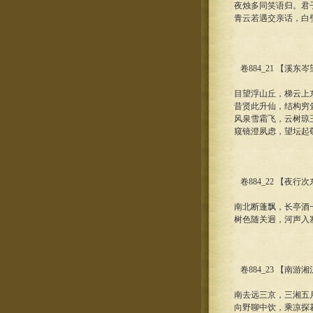
夜烛多同笑语归。君
青云若遇交亲话，白
卷884_21 【溪东
目望浮山丘，梯云上
昔贤此升仙，结构穷
风泉雪霜飞，云树琼
窥镜澄夙虑，望坛起
卷884_22 【夜
南北断蓬飘，长亭酒
树色随关迥，河声入
卷884_23 【南游
南去远三京，三湘五
向野聊中饮，乘凉探