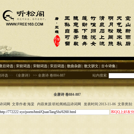
唐后诗选
|
宋前词选
|
宋朝词选
|
宋后词选
|
散曲杂剧
|
散文骈文
|
古今诗集
|
朝诗选
>>
《全唐诗》
>>
全唐诗 卷884-887
站内搜索:
全唐诗 卷884-887
词网 文章作者:海棠 内容来源:听松阁精品诗词网 发表时间:2013-11-06 文章类别