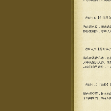
野寺同蟾宿，云溪劚
卷884_8 【冬日
为此疏名路，频来访
静影生幽藓，寒声入
卷884_9 【题新栽
满庭萧飒皆凡木，岂
月中长短共人齐。未
却向旧山寻得处，白
卷884_10 【栽松
翠色凛空庭，披衣独
未弱幽泉韵，焉论别