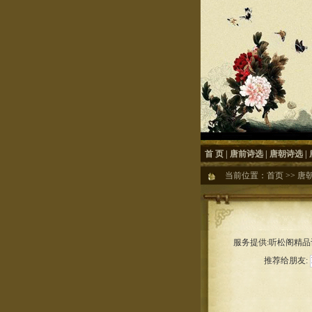
首 页
|
唐前诗选
|
唐朝诗选
|
当前位置：
首页
>>
唐
服务提供:听松阁精品诗
推荐给朋友: