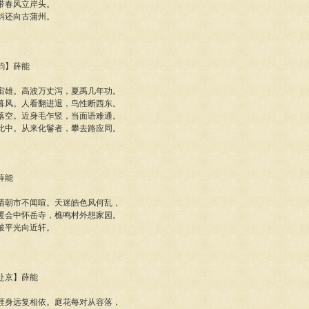
带春风立岸头。
斜还向古蒲州。
八韵】薛能
宙雄。高波万丈泻，夏禹几年功。
暮风。人看翻进退，鸟性断西东。
落空。近身毛乍竖，当面语难通。
此中。从来化鬐者，攀去路应同。
薛能
清朝市不闻喧。天迷皓色风何乱，
暖会中怀岳寺，樵鸣村外想家园。
破平光向近轩。
官赴京】薛能
涯身远复相依。庭花每对从容落，