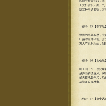
鹍鸡哭树星河转，海
玉女舒霞织天面。九
魏宫钟动绣窗明，梦
卷884_15 【春草
漠漠绵绵几多思，无
叶抽碧簟铺平地。含
离人不忍到此处，泪
卷884_16 【古松
山上山下松，森沈翠
泉声雨脚洗春风。深
拏天攫地数千尺，恐
莫遣邂逅逢樵者。
卷884_17 【蒲中