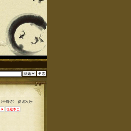
:《全唐诗》 阅读次数: