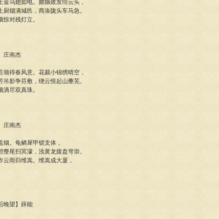
上金乌翅如电。嫦娥敛发绾云头，
土厨烟满城邑，商洛陇头车马急。
娥惊对残灯立。
歌】庄南杰
言领得春风意。花裁小锦绣晴空，
芳吊影争芬敷，绕云恨起山蘼芜。
娥滴尽双真珠。
歌】庄南杰
盖烟。龟鳞犀甲锁支体，
碧麈尾扫冥濛，浅黄龙腹盘穹崇。
作云雨归维嵩。维嵩成大厦，
霁后晚望】薛能