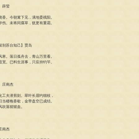
菊】薛莹
晓香。今朝篱下见，满地委残阳。
岁伤。未将同腐草，犹更有重霜。
巴留别苏台知己】贾岛
风寒。落日孤舟去，青山万里看。
庭宽。已料生涯事，只应持钓竿。
薇】庄南杰
化工夫潜剪刻。翠叶长眉约细枝，
日当楼晚香歇，金带盘空已成结。
风吹落猩猩血。
】庄南杰