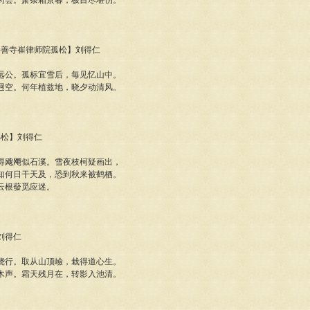
药尝。萧条霜景暮，极目尽堪伤。
题兴善寺崔律师院孤松】刘得仁
远公。孤标宜雪后，每见忆山中。
迥空。何年植兹地，晓夕动清风。
小松】刘得仁
得飕飗似石溪。雪夜枝柯疑画出，
知何日干天及，恐到秋来被鹤栖。
云根蕟觅应迷。
】刘得仁
绕行。取从山顶嶮，栽得道心生。
木声。霜天残月在，转影入池清。