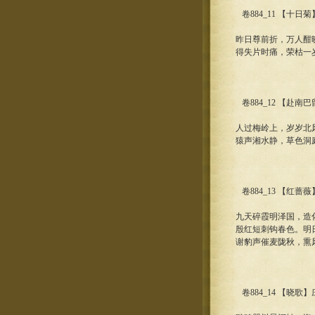
卷884_11 【十日
昨日尊前折，万人酣
得失片时痛，荣枯一
卷884_12 【赴南
人过梅岭上，岁岁北
猿声湘水静，草色洞
卷884_13 【红蔷
九天碎霞明泽国，造
殷红短刺钩春色。明
谢豹声催麦陇秋，熏
卷884_14 【晓歌