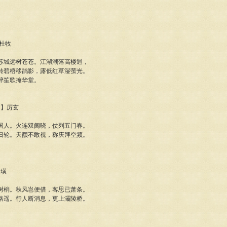
】杜牧
苏城远树苍苍。江湖潮落高楼迥，
转碧梧移鹊影，露低红草湿萤光。
醉笙歌掩华堂。
朝】厉玄
国人。火连双阙晓，仗列五门春。
日轮。天颜不敢视，称庆拜空频。
赵璜
树梢。秋风岂便借，客思已萧条。
路遥。行人断消息，更上灞陵桥。