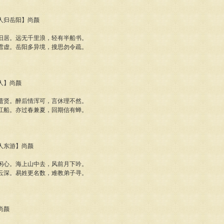
送人归岳阳】尚颜
旧居。远无千里浪，轻有半船书。
雪虚。岳阳多异境，搜思勿令疏。
送人】尚颜
遗贤。醉后情浑可，言休理不然。
江船。亦过春兼夏，回期信有蝉。
道人东游】尚颜
闲心。海上山中去，风前月下吟。
云深。易姓更名数，难教弟子寻。
尚颜