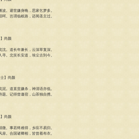
滩波。避世嫌身晚，思家乞梦多。
阳呵。岂谓临岐路，还闻圣主过。
者】尚颜
沈沈。道长年兼长，云深草复深。
人寻。北笑长安道，埃尘古到今。
处士】尚颜
沈泥。道直贫嫌杀，神清语亦低。
诗题。记得曾邀宿，山茶独自携。
隐】尚颜
精微。事若终难得，乡应不易归。
风扉。合国诸卿相，皆曾着布衣。