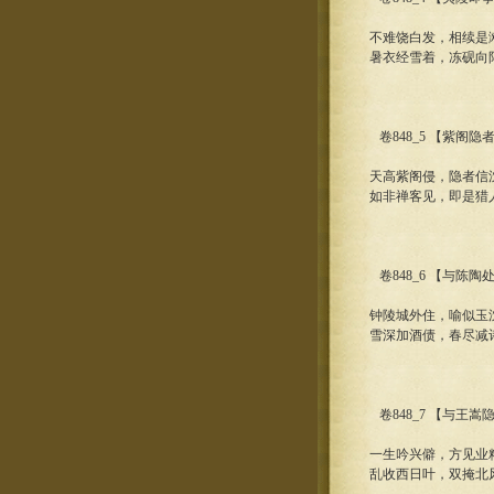
不难饶白发，相续是
暑衣经雪着，冻砚向
卷848_5 【紫阁隐
天高紫阁侵，隐者信
如非禅客见，即是猎
卷848_6 【与陈陶
钟陵城外住，喻似玉
雪深加酒债，春尽减
卷848_7 【与王嵩
一生吟兴僻，方见业
乱收西日叶，双掩北