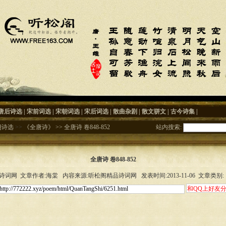
唐后诗选
|
宋前词选
|
宋朝词选
|
宋后词选
|
散曲杂剧
|
散文骈文
|
古今诗集
|
朝诗选
>>
《全唐诗》
>>
全唐诗 卷848-852
站内搜索:
全唐诗 卷848-852
词网 文章作者:海棠 内容来源:听松阁精品诗词网 发表时间:2013-11-06 文章类别