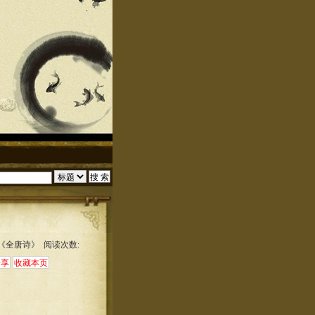
:《全唐诗》 阅读次数: