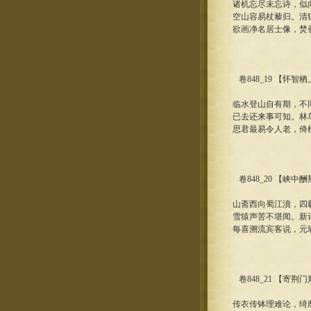
诸机忘尽未忘诗，似
空山容易杖藜归。清
欲画净名居士像，焚
卷848_19 【怀智
临水登山自有期，不
已去还来事可知。林
思君最易令人老，倚
卷848_20 【峡中
山斋西向蜀江濆，四
雪猿声苦不堪闻。新
每喜溯流宾客说，元
卷848_21 【寄荆
传衣传钵理难论，绮