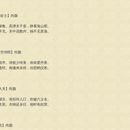
蒙处士】尚颜
谢敷。高谭夫子道，静看海山图。
手无。关中花数内，独不见菖蒲。
阴司空侍郎】尚颜
面亭。诗犹少绮美，画肯爱丹青。
道经。相邀来未得，但想鹤仪形。
肱入关】尚颜
咸京。准拟何人口，吹嘘六义名。
含英。衣锦还乡日，他时有此荣。
必先】尚颜