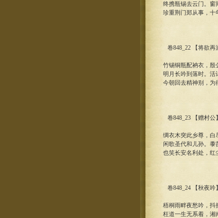
终携瓶锡去云门。窗
珍重荆门郑从事，十
卷848_22 【将
竹锡铜瓶配衲衣，殷
明月长吟到落时。活
今朝回去精神别，为
卷848_23 【赠村
绸衣木突此乡尊，白
闲歌圣代和儿孙。黍
也笑长安名利处，红
卷848_24 【秋夜
梧桐雨畔夜愁吟，抖
枉道一生无系着，湘