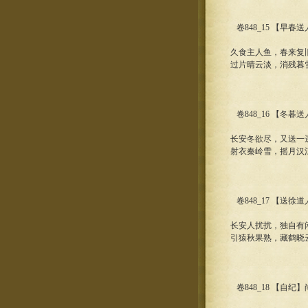
卷848_15 【早春
久食主人鱼，春来复
过片晴云淡，消残暮
卷848_16 【冬暮
长安冬欲尽，又送一
射衣秦岭雪，摇月汉
卷848_17 【送徐
长安人扰扰，独自有
引猿秋果熟，藏鹤晓
卷848_18 【自纪】