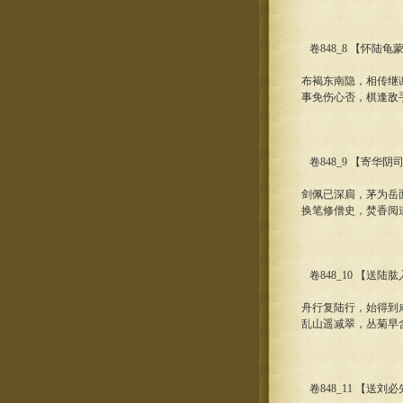
卷848_8 【怀陆龟
布褐东南隐，相传继
事免伤心否，棋逢敌
卷848_9 【寄华
剑佩已深扃，茅为岳
换笔修僧史，焚香阅
卷848_10 【送陆
舟行复陆行，始得到
乱山遥减翠，丛菊早
卷848_11 【送刘