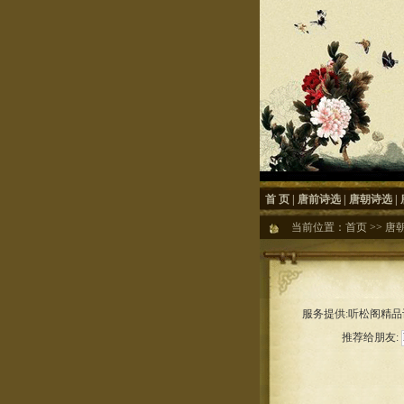
首 页
|
唐前诗选
|
唐朝诗选
|
当前位置：
首页
>>
唐
服务提供:听松阁精品诗
推荐给朋友: