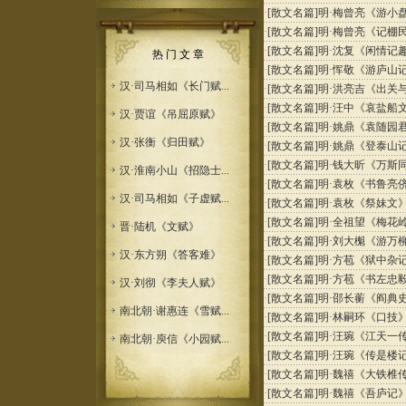
·
[散文名篇]
明·梅曾亮《游小
·
[散文名篇]
明·梅曾亮《记棚
·
[散文名篇]
明·沈复《闲情记
热 门 文 章
·
[散文名篇]
明·恽敬《游庐山
汉·司马相如《长门赋...
·
[散文名篇]
明·洪亮吉《出关
·
[散文名篇]
明·汪中《哀盐船
汉·贾谊《吊屈原赋》
·
[散文名篇]
明·姚鼎《袁随园
汉·张衡《归田赋》
·
[散文名篇]
明·姚鼎《登泰山
·
[散文名篇]
明·钱大昕《万斯
汉·淮南小山《招隐士...
·
[散文名篇]
明·袁枚《书鲁亮
汉·司马相如《子虚赋...
·
[散文名篇]
明·袁枚《祭妹文
·
[散文名篇]
明·全祖望《梅花
晋·陆机《文赋》
·
[散文名篇]
明·刘大櫆《游万
汉·东方朔《答客难》
·
[散文名篇]
明·方苞《狱中杂
·
[散文名篇]
明·方苞《书左忠
汉·刘彻《李夫人赋》
·
[散文名篇]
明·邵长蘅《阎典
南北朝·谢惠连《雪赋...
·
[散文名篇]
明·林嗣环《口技
·
[散文名篇]
明·汪琬《江天一
南北朝·庾信《小园赋...
·
[散文名篇]
明·汪琬《传是楼
·
[散文名篇]
明·魏禧《大铁椎
·
[散文名篇]
明·魏禧《吾庐记