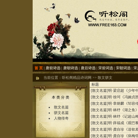
首 页
|
唐前诗选
|
唐朝诗选
|
唐后诗选
|
宋前词选
|
宋朝词选
|
宋
当前位置：
听松阁精品诗词网
>>
散文骈文
标题
·
[散文名篇]
明·梁启超《少年
·
[散文名篇]
明·徐珂《冯婉贞
本 类 分 类
·
[散文名篇]
明·章炳麟《邹容
散文名篇
·
[散文名篇]
明·林纾《湖之鱼
骈文名篇
·
[散文名篇]
明·林纾《记超山
人物传奇
·
[散文名篇]
明·薛福成《观巴
·
[散文名篇]
明·龚自珍《送钦
·
[散文名篇]
明·龚自珍《病梅