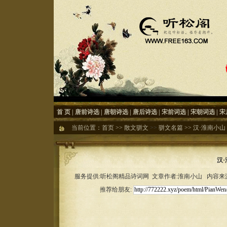
首 页
|
唐前诗选
|
唐朝诗选
|
唐后诗选
|
宋前词选
|
宋朝词选
|
宋
当前位置：
首页
>>
散文骈文
>>
骈文名篇
>>
汉·淮南小山
汉
服务提供:听松阁精品诗词网 文章作者:淮南小山 内容来源:听
推荐给朋友: