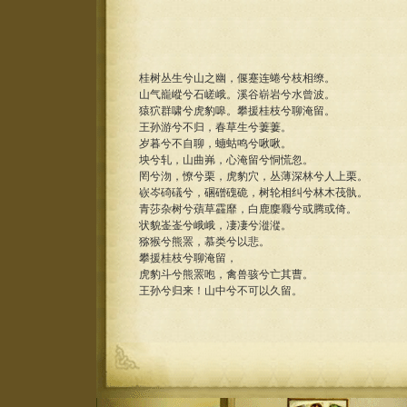
桂树丛生兮山之幽，偃蹇连蜷兮枝相缭。
山气巃嵷兮石嵯峨。溪谷崭岩兮水曾波。
猿狖群啸兮虎豹嗥。攀援桂枝兮聊淹留。
王孙游兮不归，春草生兮萋萋。
岁暮兮不自聊，蟪蛄鸣兮啾啾。
坱兮轧，山曲岪，心淹留兮恫慌忽。
罔兮沕，憭兮栗，虎豹穴，丛薄深林兮人上栗。
嵚岑碕礒兮，碅磳磈硊，树轮相纠兮林木茷骫。
青莎杂树兮薠草靃靡，白鹿麇麚兮或腾或倚。
状貌崟崟兮峨峨，凄凄兮漇漎。
猕猴兮熊罴，慕类兮以悲。
攀援桂枝兮聊淹留，
虎豹斗兮熊罴咆，禽兽骇兮亡其曹。
王孙兮归来！山中兮不可以久留。