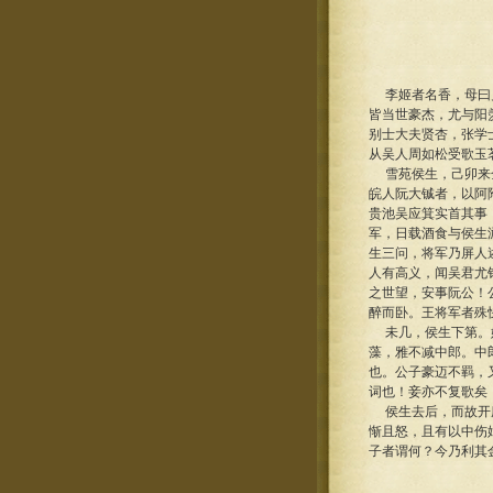
李姬者名香，母曰贞
皆当世豪杰，尤与阳
别士大夫贤杏，张学
从吴人周如松受歌玉
雪苑侯生，己卯来金
皖人阮大铖者，以阿
贵池吴应箕实首其事
军，日载酒食与侯生
生三问，将军乃屏人
人有高义，闻吴君尤
之世望，安事阮公！
醉而卧。王将军者殊
未几，侯生下第。姬
藻，雅不减中郎。中
也。公子豪迈不羁，
词也！妾亦不复歌矣
侯生去后，而故开府
惭且怒，且有以中伤
子者谓何？今乃利其