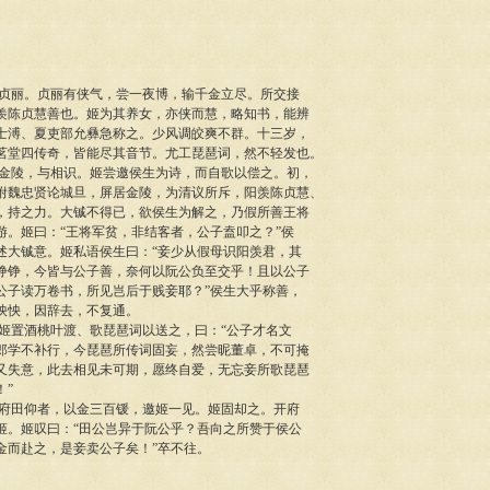
丽。贞丽有侠气，尝一夜博，输千金立尽。所交接
羡陈贞慧善也。姬为其养女，亦侠而慧，略知书，能辨
士溥、夏吏部允彝急称之。少风调皎爽不群。十三岁，
茗堂四传奇，皆能尽其音节。尤工琵琶词，然不轻发也。
陵，与相识。姬尝邀侯生为诗，而自歌以偿之。初，
附魏忠贤论城旦，屏居金陵，为清议所斥，阳羡陈贞慧、
，持之力。大铖不得已，欲侯生为解之，乃假所善王将
游。姬曰：“王将军贫，非结客者，公子盍叩之？”侯
述大铖意。姬私语侯生曰：“妾少从假母识阳羡君，其
铮铮，今皆与公子善，奈何以阮公负至交乎！且以公子
公子读万卷书，所见岂后于贱妾耶？”侯生大乎称善，
怏怏，因辞去，不复通。
置酒桃叶渡、歌琵琶词以送之，曰：“公子才名文
郎学不补行，今琵琶所传词固妄，然尝昵董卓，不可掩
又失意，此去相见未可期，愿终自爱，无忘妾所歌琵琶
！”
田仰者，以金三百锾，邀姬一见。姬固却之。开府
姬。姬叹曰：“田公岂异于阮公乎？吾向之所赞于侯公
金而赴之，是妾卖公子矣！”卒不往。