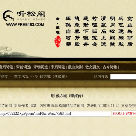
唐后诗选
|
宋前词选
|
宋朝词选
|
宋后词选
|
散曲杂剧
|
散文骈文
|
古今诗集
|
文骈文
>>
散文名篇
>>
明·侯方域《李姬传》
站内搜索:
明·侯方域《李姬传》
诗词网 文章作者:海棠 内容来源:听松阁精品诗词网 发表时间:2013-11-25 文章类别