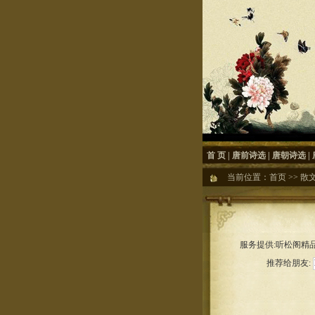
首 页
|
唐前诗选
|
唐朝诗选
|
当前位置：
首页
>>
散
服务提供:听松阁精品
推荐给朋友: