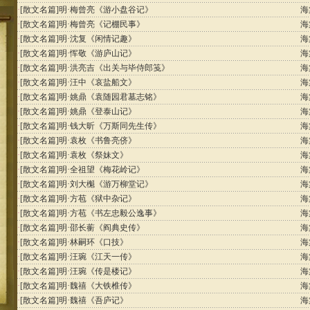
·
[散文名篇]
明·梅曾亮《游小盘谷记》
海
·
[散文名篇]
明·梅曾亮《记棚民事》
海
·
[散文名篇]
明·沈复《闲情记趣》
海
·
[散文名篇]
明·恽敬《游庐山记》
海
·
[散文名篇]
明·洪亮吉《出关与毕侍郎笺》
海
·
[散文名篇]
明·汪中《哀盐船文》
海
·
[散文名篇]
明·姚鼎《袁随园君墓志铭》
海
·
[散文名篇]
明·姚鼎《登泰山记》
海
·
[散文名篇]
明·钱大昕《万斯同先生传》
海
·
[散文名篇]
明·袁枚《书鲁亮侪》
海
·
[散文名篇]
明·袁枚《祭妹文》
海
·
[散文名篇]
明·全祖望《梅花岭记》
海
·
[散文名篇]
明·刘大櫆《游万柳堂记》
海
·
[散文名篇]
明·方苞《狱中杂记》
海
·
[散文名篇]
明·方苞《书左忠毅公逸事》
海
·
[散文名篇]
明·邵长蘅《阎典史传》
海
·
[散文名篇]
明·林嗣环《口技》
海
·
[散文名篇]
明·汪琬《江天一传》
海
·
[散文名篇]
明·汪琬《传是楼记》
海
·
[散文名篇]
明·魏禧《大铁椎传》
海
·
[散文名篇]
明·魏禧《吾庐记》
海