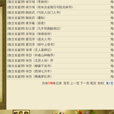
·
[散文名篇]
明·侯方域《李姬传》
海
·
[散文名篇]
明·侯方域《癸未去金陵日与阮光禄书》
海
·
[散文名篇]
明·顾炎武《与友人论门人书》
海
·
[散文名篇]
明·顾炎武《廉耻》
海
·
[散文名篇]
明·黄宗羲《原君》
海
·
[散文名篇]
明·彭士望《九牛坝观觝戏记》
海
·
[散文名篇]
明·吴伟业《张南垣传》
海
·
[散文名篇]
明·夏完淳《遗夫人书》
海
·
[散文名篇]
明·夏完淳《狱中上母书》
海
·
[散文名篇]
明·张溥《五人墓碑记》
海
·
[散文名篇]
明·张岱《补孤山种梅序》
海
·
[散文名篇]
明·张岱《五异人传》序
海
·
[散文名篇]
明·张岱《柳麻子说书》
海
·
[散文名篇]
明·张岱《西湖七月半》
海
·
[散文名篇]
明·张岱《陶庵梦忆序》
海
共有
538
条记录 首页 上一页
下一页
尾页
转到: