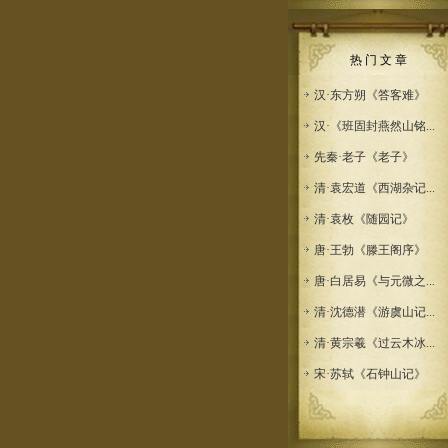
热 门 文 章
汉·东方朔《答客难》
汉·《班固封燕然山铭...
先秦·老子《老子》
清·袁宏道《西湖杂记...
清·袁枚《随园记》
唐·王勃《滕王阁序》
唐·白居易《与元微之...
清·沈德潜《游虞山记...
清·黄宗羲《过云木冰...
宋·苏轼《石钟山记》