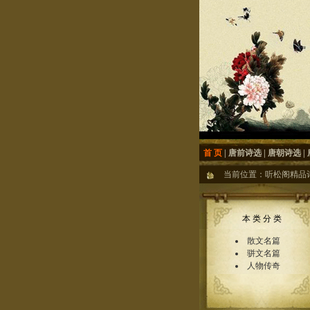
首 页
|
唐前诗选
|
唐朝诗选
|
当前位置：
听松阁精品
本 类 分 类
散文名篇
骈文名篇
人物传奇