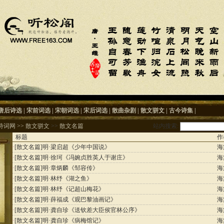
唐后诗选
|
宋前词选
|
宋朝词选
|
宋后词选
|
散曲杂剧
|
散文骈文
|
古今诗集
|
诗词网
>>
散文骈文
>>
散文名篇
站内搜索:
标题
作
·
[散文名篇]
明·梁启超《少年中国说》
海
·
[散文名篇]
明·徐珂《冯婉贞胜英人于谢庄》
海
·
[散文名篇]
明·章炳麟《邹容传》
海
·
[散文名篇]
明·林纾《湖之鱼》
海
·
[散文名篇]
明·林纾《记超山梅花》
海
·
[散文名篇]
明·薛福成《观巴黎油画记》
海
·
[散文名篇]
明·龚自珍《送钦差大臣侯官林公序》
海
·
[散文名篇]
明·龚自珍《病梅馆记》
海