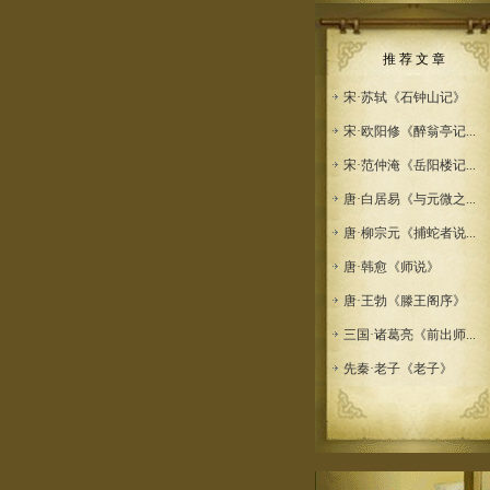
推 荐 文 章
宋·苏轼《石钟山记》
宋·欧阳修《醉翁亭记...
宋·范仲淹《岳阳楼记...
唐·白居易《与元微之...
唐·柳宗元《捕蛇者说...
唐·韩愈《师说》
唐·王勃《滕王阁序》
三国·诸葛亮《前出师...
先秦·老子《老子》