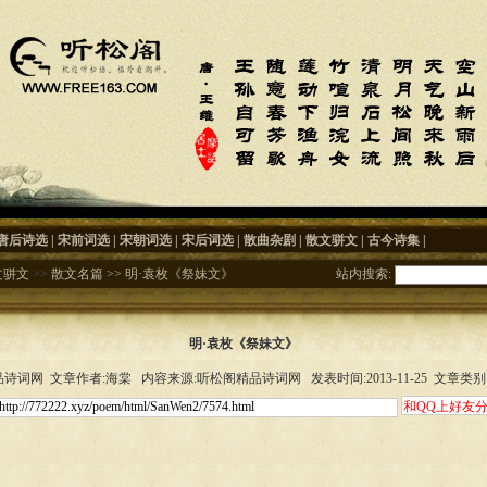
唐后诗选
|
宋前词选
|
宋朝词选
|
宋后词选
|
散曲杂剧
|
散文骈文
|
古今诗集
|
文骈文
>>
散文名篇
>>
明·袁枚《祭妹文》
站内搜索:
明·袁枚《祭妹文》
诗词网 文章作者:海棠 内容来源:听松阁精品诗词网 发表时间:2013-11-25 文章类别