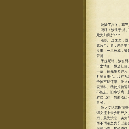
乾隆丁亥冬，葬三
呜呼！汝生于浙，而
此为归骨所耶？
汝以一念之贞，遇人
累汝至此者，未尝非
义事；一旦长成，遽
若是。
予捉蟋蟀，汝奋臂出
日之情形，憬然赴目
一章；适先生奓户入
月望日事也。汝在九
予披宫锦还家，汝从
安登科、函使报信迟
不能忘。旧事填膺，
罗缕记存；然而汝已
者矣。
汝之义绝高氏而归也
谓女流中最少明经义
后，虽为汝悲，实为
而不谓汝之先予以去
后虽小差，犹尚殗殜