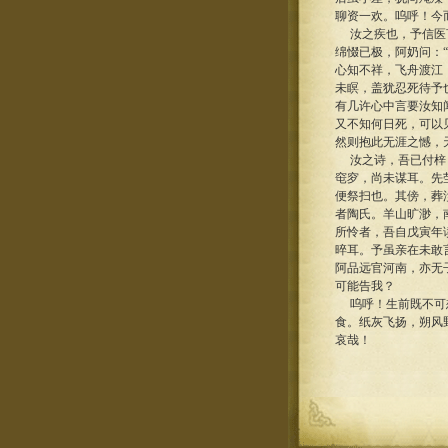
聊资一欢。呜呼！今
汝之疾也，予信医言
绵惙已极，阿奶问：“
心知不祥，飞舟渡江
未瞑，盖犹忍死待予
有几许心中言要汝知
又不知何日死，可以
然则抱此无涯之憾，
汝之诗，吾已付梓；
窀穸，尚未谋耳。先
便祭扫也。其傍，葬
者陶氏。羊山旷渺，
所怜者，吾自戊寅年
晬耳。予虽亲在未敢
阿品远官河南，亦无
可能告我？
呜呼！生前既不可想
食。纸灰飞扬，朔风
哀哉！