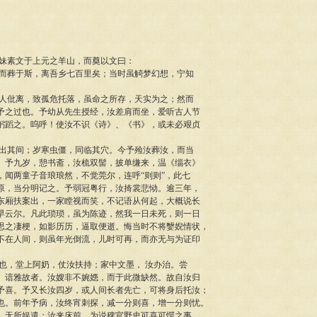
妹素文于上元之羊山，而奠以文曰：
葬于斯，离吾乡七百里矣；当时虽觭梦幻想，宁知
仳离，致孤危托落，虽命之所存，天实为之；然而
予之过也。予幼从先生授经，汝差肩而坐，爱听古人节
躬蹈之。呜呼！使汝不识《诗》、《书》，或未必艰贞
其间；岁寒虫僵，同临其穴。今予殓汝葬汝，而当
。予九岁，憩书斋，汝梳双髻，披单缣来，温《缁衣》
，闻两童子音琅琅然，不觉莞尔，连呼“则则”，此七
原，当分明记之。予弱冠粤行，汝掎裳悲恸。逾三年，
东厢扶案出，一家瞠视而笑，不记语从何起，大概说长
早云尔。凡此琐琐，虽为陈迹，然我一日未死，则一日
思之凄梗，如影历历，逼取便逝。悔当时不将嫛婗情状，
不在人间，则虽年光倒流，儿时可再，而亦无与为证印
，堂上阿奶，仗汝扶持；家中文墨， 汝办治。尝
、谙雅故者。汝嫂非不婉嫕，而于此微缺然。故自汝归
予喜。予又长汝四岁，或人间长者先亡，可将身后托汝；
也。前年予病，汝终宵刺探，减一分则喜，增一分则忧。
，无所娱遣；汝来床前，为说稗官野史可喜可愕之事，