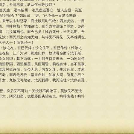
而后，吾将再病，教从何处呼汝耶？
无害，远吊扬州；汝又虑戚吾心，阻人走报；及至
望兄归否？”强应曰：“诺。”已予先一日梦汝来诀，
，果予以未时还家，而汝以辰时气绝；四支犹温，一目
也。呜呼痛哉！早知诀汝，则予岂肯远游？即游，亦尚
闻、共汝筹画也。而今已矣！除吾死外，当无见期。吾
见汝；而死后之有知无知，与得见不得见，又卒难明也。
天乎人乎！而竟已乎！
汝之友，吾已代嫁；汝之生平，吾已作传；惟汝之
茔在杭，江广河深，势难归葬，故请母命而宁汝于斯，
汝女阿印；其下两冢：一为阿爷侍者朱氏，一为阿兄侍
南望原隰，西望栖霞，风雨晨昏，羁魂有伴，当不孤寂。
读汝哭姪诗后，至今无男；两女牙牙，生汝死后，才周
言老，而齿危发秃，暗里自知；知在人间，尚复几日？
子女，九族无可继者。汝死我葬，我死谁埋？汝倘有灵，
，身后又不可知；哭汝既不闻汝言，奠汝又不见汝
野大，阿兄归矣，犹屡屡回头望汝也。呜呼哀哉！呜呼