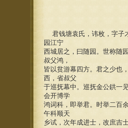
君钱塘袁氏，讳枚，字子才
园江宁
西城居之，曰随园。世称随
叔父鸿，
皆以贫游幕四方。君之少也
西，省叔父
于巡抚幕中。巡抚金公鉷一
会开博学
鸿词科，即举君。时举二百
午科顺天
乡试，次年成进士，改庶吉