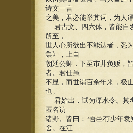
诗文一言
之美，君必能举其词，为人
君古文、四六体，皆能自发
所至，
世人心所欲出不能达者，悉为
集》，上自
朝廷公卿，下至市井负贩，
者。君仕虽
不显，而世谓百余年来，极
也。
君始出，试为溧水令。其考
匿名访
诸野。皆曰：“吾邑有少年袁
舍。在江