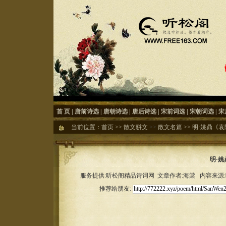
首 页
|
唐前诗选
|
唐朝诗选
|
唐后诗选
|
宋前词选
|
宋朝词选
|
宋
当前位置：
首页
>>
散文骈文
>>
散文名篇
>>
明·姚鼎《袁
明·
服务提供:听松阁精品诗词网 文章作者:海棠 内容来源:听松
推荐给朋友: