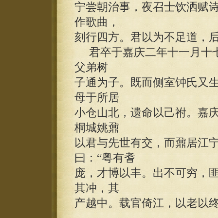
宁尝朝治事，夜召士饮洒赋
作歌曲，
刻行四方。君以为不足道，
君卒于嘉庆二年十一月十七
父弟树
子通为子。既而侧室钟氏又
母于所居
小仓山北，遗命以己祔。嘉
桐城姚鼐
以君与先世有交，而鼐居江
曰：“粤有耆
庞，才博以丰。出不可穷，
其冲，其
产越中。载官倚江，以老以终