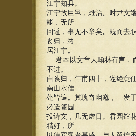
江宁知县。
江宁故巨邑，难治。时尹文
能，无所
回避，事无不举矣。既而去
丧归，终
居江宁。
君本以文章人翰林有声，而
不进。
自陕归，年甫四十，遂绝意
南山水佳
处皆遍。其瑰奇幽邈，一发
必造随园
投诗文，几无虚日。君园馆
精好，所
以待宾客者甚盛。与人留连