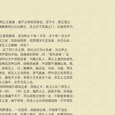
公之被逮，激于义而死焉者也。至于今，郡之贤士
魏阉废祠之址以葬之。且立石于其墓之门，以旌其所为，
墓而葬焉，其为时止十有一月耳。夫十有一月之中，
志之徒，其疾病而死，死而湮没不足道者，亦已众矣；
独五人之瞺瞺，何也？
在丁卯三月之望。吾社之行为士先者，为之声义，
哭声震动天地。缇骑按剑而前，问：“谁为哀者！”众
是时以大中丞抚吴者，为魏之私人，周公之逮所由使也，
是乘其厉声以呵，则噪而相逐，中丞匿于溷藩以免。既
，按诛五人，曰：颜佩韦、杨念如、马杰、沈扬、周文
者也。然五人之当刑也，意气扬扬，呼中丞之名而詈之，
上，颜色不少变。有贤士大夫发五十金，买五人之脰而
今之墓中，全乎为五人也。
绅而能不易其志者，四海之大，有几人欤？而五人
闻《诗》、《书》之训，激昂大义，蹈死不顾，亦曷故
党之捕遍于天下，卒以吾郡之发愤一击，不敢复有株治；
常之谋，难于猝发，待圣人之出而投缳道路：不可谓非
爵显位，一旦抵罪，或脱身以逃，不能客于远近，
狂不知所之者，其辱人贱行，视五人之死，轻重固何如