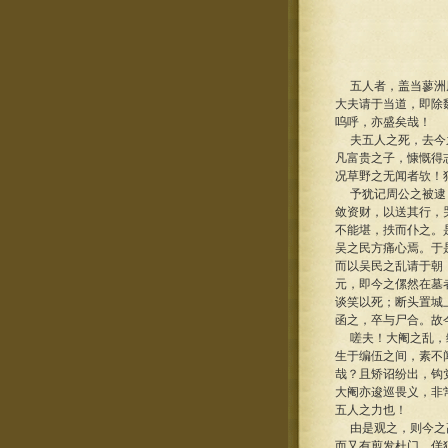
五人者，盖当蓼洲周
大夫请于当道，即除
呜呼，亦盛矣哉！
夫五人之死，去今之
凡富贵之子，慷慨得
况草野之无闻者欤！
予犹记周公之被逮，
敛资财，以送其行，
不能堪，抶而仆之。
吴之民方痛心焉。于
而以吴民之乱请于朝
元，即今之傫然在墓
谈笑以死；断头置城
函之，卒与尸合。故
嗟夫！大阉之乱，缙
生于编伍之间，素不
哉？且矫诏纷出，钩
大阉亦逡巡畏义，非
五人之力也！
由是观之，则今之高
而又有剪发杜门、佯