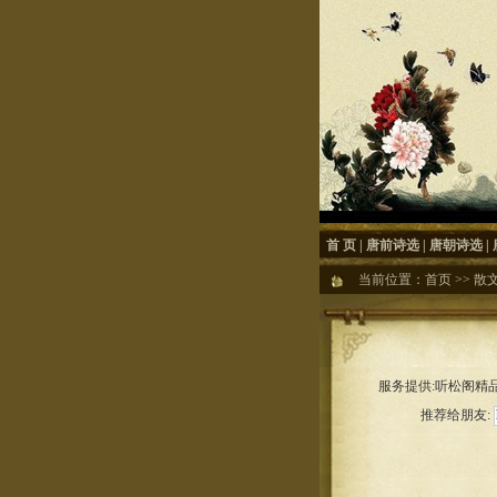
首 页
|
唐前诗选
|
唐朝诗选
|
当前位置：
首页
>>
散
服务提供:听松阁精品
推荐给朋友: