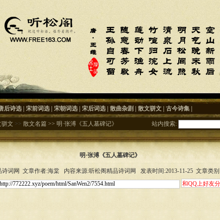
唐后诗选
|
宋前词选
|
宋朝词选
|
宋后词选
|
散曲杂剧
|
散文骈文
|
古今诗集
|
文骈文
>>
散文名篇
>>
明·张溥《五人墓碑记》
站内搜索:
明·张溥《五人墓碑记》
诗词网 文章作者:海棠 内容来源:听松阁精品诗词网 发表时间:2013-11-25 文章类别