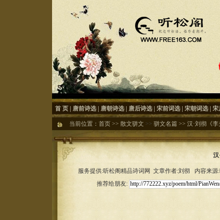
首 页
|
唐前诗选
|
唐朝诗选
|
唐后诗选
|
宋前词选
|
宋朝词选
|
宋
当前位置：
首页
>>
散文骈文
>>
骈文名篇
>>
汉·刘彻《李
汉
服务提供:听松阁精品诗词网 文章作者:刘彻 内容来源:听雨
推荐给朋友: