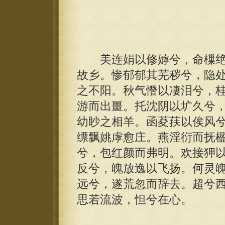
美连娟以修嫭兮，命樔绝
故乡。惨郁郁其芜秽兮，隐
之不阳。秋气憯以凄泪兮，
游而出畺。托沈阴以圹久兮
幼眇之相羊。函荾荴以俟风
缥飘姚虖愈庄。燕淫衍而抚
兮，包红颜而弗明。欢接狎
反兮，魄放逸以飞扬。何灵
远兮，遂荒忽而辞去。超兮
思若流波，怛兮在心。