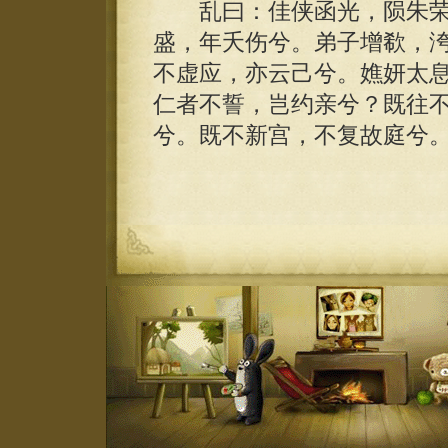
乱曰：佳侠函光，陨朱荣
盛，年夭伤兮。弟子增欷，
不虚应，亦云己兮。嫶妍太
仁者不誓，岂约亲兮？既往
兮。既不新宫，不复故庭兮