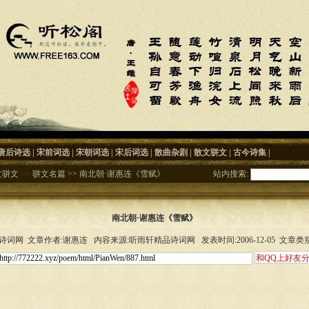
唐后诗选
|
宋前词选
|
宋朝词选
|
宋后词选
|
散曲杂剧
|
散文骈文
|
古今诗集
|
文骈文
>>
骈文名篇
>>
南北朝·谢惠连《雪赋》
站内搜索:
南北朝·谢惠连《雪赋》
词网 文章作者:谢惠连 内容来源:听雨轩精品诗词网 发表时间:2006-12-05 文章类