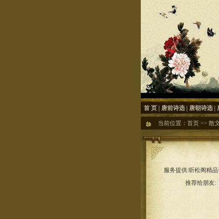
首 页
|
唐前诗选
|
唐朝诗选
|
当前位置：
首页
>>
散
服务提供:听松阁精品诗
推荐给朋友: