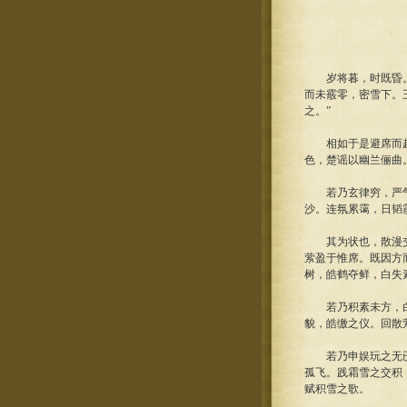
岁将暮，时既昏。寒
而未霰零，密雪下。
之。”
相如于是避席而起，
色，楚谣以幽兰俪曲
若乃玄律穷，严气升
沙。连氛累霭，日韬
其为状也，散漫交错
萦盈于惟席。既因方
树，皓鹤夺鲜，白失
若乃积素未方，白日
貌，皓缴之仪。回散
若乃申娱玩之无已，
孤飞。践霜雪之交积
赋积雪之歌。