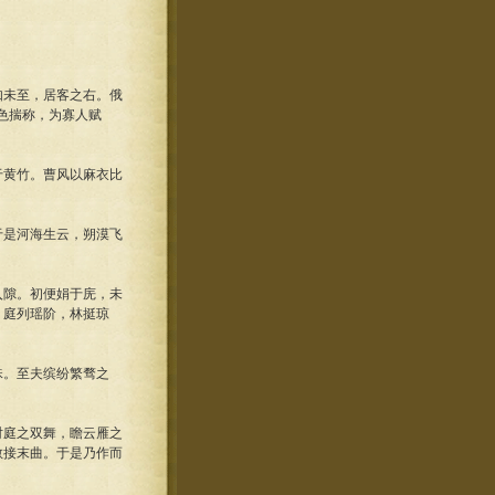
未至，居客之右。俄
色揣称，为寡人赋
黄竹。曹风以麻衣比
是河海生云，朔漠飞
隙。初便娟于庑，未
。庭列瑶阶，林挺琼
。至夫缤纷繁骛之
庭之双舞，瞻云雁之
敬接末曲。于是乃作而