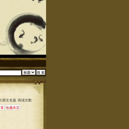
别:骈文名篇 阅读次数: