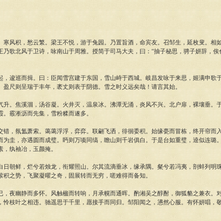
风积，愁云繁。梁王不悦，游于兔园。乃置旨酒，命宾友。召邹生，延枚叟。相如
王乃歌北风于卫诗，咏南山于周雅。授简于司马大夫，曰：“抽子秘思，骋子妍辞，俟
逡巡而揖。曰：臣闻雪宫建于东国，雪山峙于西城。岐昌发咏于来思，姬满申歌于
。盈尺则呈瑞于丰年，袤丈则表于阴德。雪之时义远矣哉！请言其始。
。焦溪涸，汤谷凝。火井灭，温泉冰。沸潭无涌，炎风不兴。北户扉，裸壤垂。于
霞。霰淅沥而先集，雪粉糅而遂多。
，氛氲萧索。蔼蔼浮浮，弈弈。联翩飞洒，徘徊委积。始缘甍而冒栋，终开帘而入
而为圭，亦遇圆而成璧。眄则万顷同缟，瞻山则千岩俱白。于是台如重璧，逵似连璐
素，纨袖冶，玉颜掩。
朝鲜，烂兮若烛龙，衔耀照山。尔其流滴垂冰，缘承隅。粲兮若冯夷，剖蚌列明珠
萦积之势，飞聚凝曜之奇，固展转而无穷，嗟难得而备知。
夜幽静而多怀。风触楹而转响，月承幌而通晖。酌湘吴之醇酎，御狐貉之兼衣。对
，怜枝叶之相违。驰遥思于千里，愿接手而同归。邹阳闻之，懑然心服。有怀妍唱，