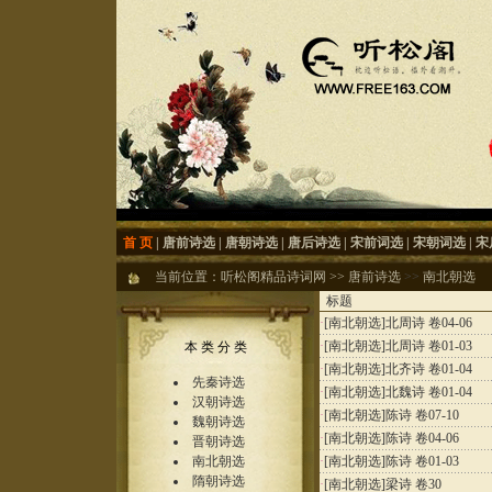
首 页
|
唐前诗选
|
唐朝诗选
|
唐后诗选
|
宋前词选
|
宋朝词选
|
宋
当前位置：
听松阁精品诗词网
>>
唐前诗选
>>
南北朝选
标题
·
[南北朝选]
北周诗 卷04-06
·
[南北朝选]
北周诗 卷01-03
本 类 分 类
·
[南北朝选]
北齐诗 卷01-04
先秦诗选
·
[南北朝选]
北魏诗 卷01-04
汉朝诗选
·
[南北朝选]
陈诗 卷07-10
魏朝诗选
·
[南北朝选]
陈诗 卷04-06
晋朝诗选
南北朝选
·
[南北朝选]
陈诗 卷01-03
隋朝诗选
·
[南北朝选]
梁诗 卷30