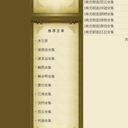
·
[南北朝选]
范云全集
·
[南北朝选]
何逊全集
·
[南北朝选]
阴铿全集
·
[南北朝选]
徐陵全集
·
[南北朝选]
庾信全集
推 荐 文 章
·
[南北朝选]
江总全集
木兰辞
谢惠连全集
谢灵运全集
鲍照全集
鲍令晖全集
萧衍全集
江淹全集
沈约全集
范云全集
何逊全集