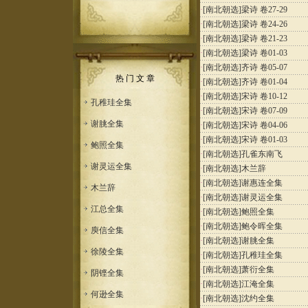
·
[南北朝选]
梁诗 卷27-29
·
[南北朝选]
梁诗 卷24-26
·
[南北朝选]
梁诗 卷21-23
·
[南北朝选]
梁诗 卷01-03
·
[南北朝选]
齐诗 卷05-07
热 门 文 章
·
[南北朝选]
齐诗 卷01-04
·
[南北朝选]
宋诗 卷10-12
孔稚珪全集
·
[南北朝选]
宋诗 卷07-09
谢朓全集
·
[南北朝选]
宋诗 卷04-06
·
[南北朝选]
宋诗 卷01-03
鲍照全集
·
[南北朝选]
孔雀东南飞
谢灵运全集
·
[南北朝选]
木兰辞
·
[南北朝选]
谢惠连全集
木兰辞
·
[南北朝选]
谢灵运全集
江总全集
·
[南北朝选]
鲍照全集
·
[南北朝选]
鲍令晖全集
庾信全集
·
[南北朝选]
谢朓全集
徐陵全集
·
[南北朝选]
孔稚珪全集
·
[南北朝选]
萧衍全集
阴铿全集
·
[南北朝选]
江淹全集
何逊全集
·
[南北朝选]
沈约全集