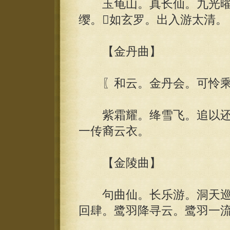
玉龟山。真长仙。九光曜
缨。如玄罗。出入游太清。
【金丹曲】
〖和云。金丹会。可怜乘
紫霜耀。绛雪飞。追以还
一传裔云衣。
【金陵曲】
句曲仙。长乐游。洞天巡
回肆。鹭羽降寻云。鹭羽一