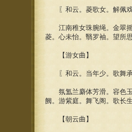
〖和云。菱歌女。解佩戏
江南稚女珠腕绳。金翠摇
菱。心未怡。翳罗袖。望所
【游女曲】
〖和云。当年少。歌舞承
氛氲兰麝体芳滑。容色玉耀
阙。游紫庭。舞飞阁。歌长
【朝云曲】