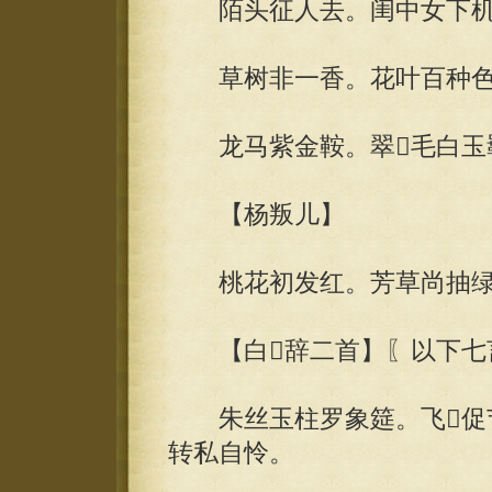
陌头征人去。闺中女下机
草树非一香。花叶百种色
龙马紫金鞍。翠毛白玉羁
【杨叛儿】
桃花初发红。芳草尚抽绿
【白辞二首】〖以下七
朱丝玉柱罗象筵。飞促节
转私自怜。