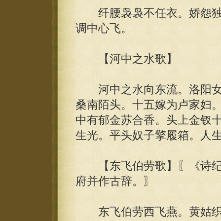
纤腰袅袅不任衣。娇怨独
调中心飞。
【河中之水歌】
河中之水向东流。洛阳女
桑南陌头。十五嫁为卢家妇
中有郁金苏合香。头上金钗
生光。平头奴子擎履箱。人
【东飞伯劳歌】〖《诗纪
府并作古辞。〗
东飞伯劳西飞燕。黄姑织