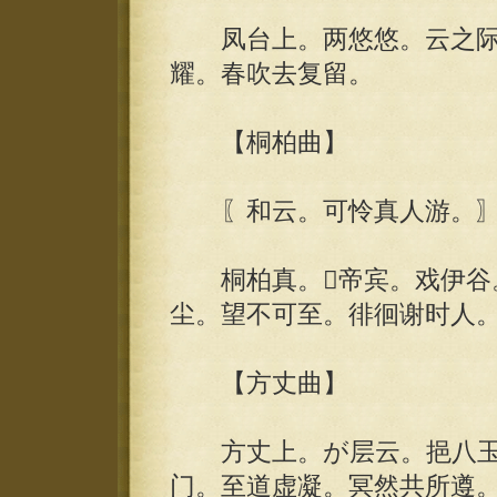
凤台上。两悠悠。云之际
耀。春吹去复留。
【桐柏曲】
〖和云。可怜真人游。
桐柏真。帝宾。戏伊谷。
尘。望不可至。徘徊谢时人
【方丈曲】
方丈上。が层云。挹八玉
门。至道虚凝。冥然共所遵