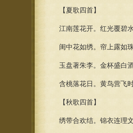
【夏歌四首】
江南莲花开。红光覆碧水
闺中花如绣。帘上露如珠
玉盘著朱李。金杯盛白酒
含桃落花日。黄鸟营飞时
【秋歌四首】
绣带合欢结。锦衣连理文