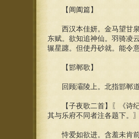
【阊阖篇】
西汉本佳妍。金马望甘泉
东赋。欲知追神仙。羽骑凌
辗星躔。但使丹砂就。能令
【邯郸歌】
回顾灞陵上。北指邯郸道
【子夜歌二首】〖《诗纪
其与乐府不同者注各题下。
恃爱如欲进。含羞未肯前