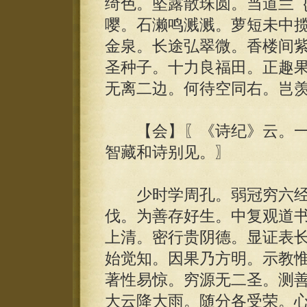
绮色。坠露散珠圆。当道兰
嘤。石濑鸣溅溅。萝短未中
金泉。长途弘翠微。香楼间
圣种子。十力良福田。正趣
无离二边。何待空同右。岂
【会】〖《诗纪》云。一
智藏和诗别见。〗
少时学周孔。弱冠穷六经
伐。为善存好生。中复观道
上清。密行贵阴德。显证表
始觉知。因果乃方明。示教
著性易惊。穷源无二圣。测
大云降大雨。随分各受荣。