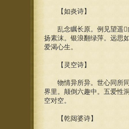
【如炎诗】
乱念瞩长原。例见望遥向
扬素沫。银浪翻绿萍。远思
爱渴心生。
【灵空诗】
物情异所异。世心同所同
界里。颠倒六趣中。五爱性
空对空。
【乾闼婆诗】