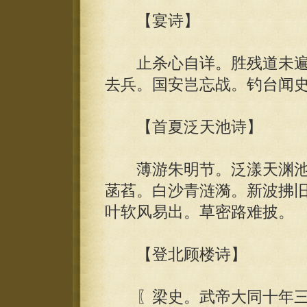
【宴诗】
止杀心自详。胜残道未遍
去兵。国安岂忘战。钓台闻
【首夏泛天池诗】
薄游朱明节。泛漾天渊池。
菡萏。白沙青涟漪。新波拂
叶软风易出。草密路难披。
【登北顾楼诗】
〖梁史。武帝大同十年三