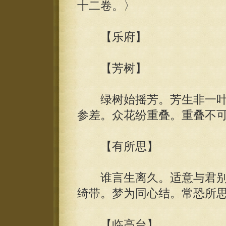
十二卷。〉
【乐府】
【芳树】
绿树始摇芳。芳生非一叶
参差。众花纷重叠。重叠不
【有所思】
谁言生离久。适意与君别
绮带。梦为同心结。常恐所
【临高台】