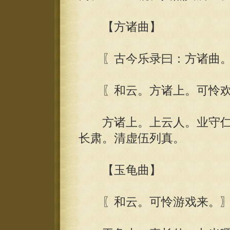
【方诸曲】
〖古今乐录曰：方诸曲。
〖和云。方诸上。可怜欢
方诸上。上云人。业守仁。
长肃。清虚伍列真。
【玉龟曲】
〖和云。可怜游戏来。