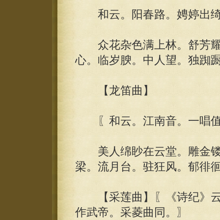
和云。阳春路。娉婷出绮
众花杂色满上林。舒芳耀
心。临岁腴。中人望。独踟
【龙笛曲】
〖和云。江南音。一唱值
美人绵眇在云堂。雕金镂
梁。流月台。驻狂风。郁徘
【采莲曲】〖《诗纪》云
作武帝。采菱曲同。〗