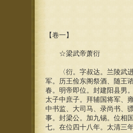
【卷一】
☆梁武帝萧衍
〈衍。字叔达。兰陵武进
军。历王俭东阁祭酒、随王
春。明帝即位。封建阳县男
太子中庶子。拜辅国将军、
中书监、大司马、录尚书、
事。封梁公。加九锡。位相
七。在位四十八年。太清三