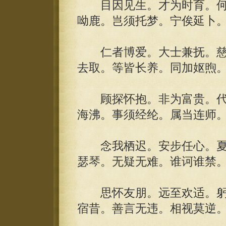
目因见生。才为时育。何
呦鹿。岂须托梦。宁俟延卜
仁者博爱。大士兼抚。慈
去取。等皆长养。同加妪煦
顾探怀抱。非为富贵。代
海沸。事须经纶。属当连师
念我栖迟。安步任心。夏
瑟琴。无疑无难。谁诃谁禁
思怀友朋。远至欢适。躬
宿昔。善言无违。相视莫逆