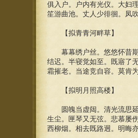
俱入户。户内有光仪。大妇理
笙游曲池。丈人少徘徊。凤
【拟青青河畔草】
幕幕绣户丝。悠悠怀昔期
结迟。半寝觉如至。既寤了
霜摧老。当途竞自容。莫肯
【拟明月照高楼】
圆魄当虚闼。清光流思延
生尘。匣琴又无弦。悲慕屡
西柳烟。相去既路迥。明晦