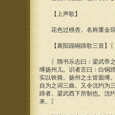
【上声歌】
花色过桃杏。名称重金琼
【襄阳蹋铜蹄歌三首】〖
〖隋书乐志曰：梁武帝之
缚扬州儿。识者言曰：白铜
实以铁骑。扬州之士皆面缚
自为之词三曲。又令沈约为
蹄者。梁武西下所制也。沈
来。〗