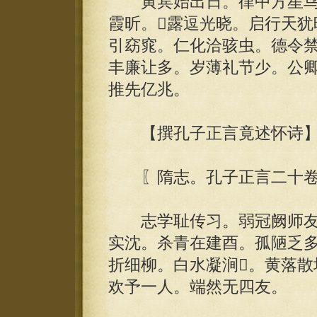
寅宾始出日。律中方星鸟
霞昕。露逗光晓。启行天犹
引窈窕。仁化洽骇虫。德令
丰廉让多。岁薄礼节少。公卿
推先亿兆。
【撰孔子正言竟述怀诗
〖隋志。孔子正言二十卷
志学耻传习。弱冠阙师友
实沈。杀青在建酉。孤陋乏
折细柳。白水凝涧。黄落散
欢予一人。端然无四友。