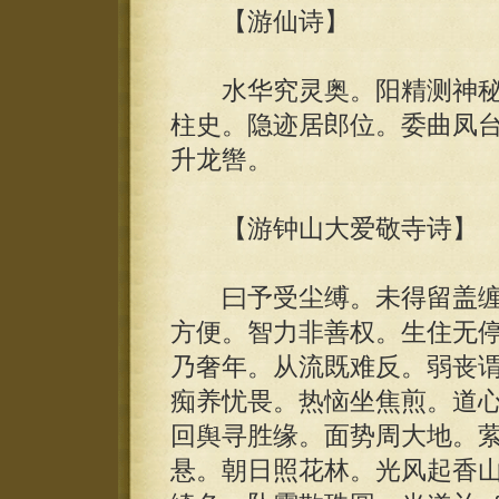
【游仙诗】
水华究灵奥。阳精测神秘
柱史。隐迹居郎位。委曲凤
升龙辔。
【游钟山大爱敬寺诗】
曰予受尘缚。未得留盖缠
方便。智力非善权。生住无
乃奢年。从流既难反。弱丧
痴养忧畏。热恼坐焦煎。道
回舆寻胜缘。面势周大地。萦
悬。朝日照花林。光风起香