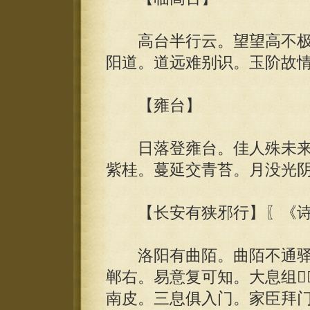
高台半行云。望望高不极
阳道。道远难别识。玉阶故
【雍台】
日落登雍台。佳人殊未来
紫桂。蔓延交青苔。月没光
【长安有狭邪行】〖《诗
洛阳有曲陌。曲陌不通驿
郸右。易意复可知。大息组
南皮。三息俱入门。家臣拜