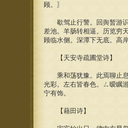
顾。〗
歇驾止行警。回舆暂游识
差池。羊肠转相逼。历览穷天
顾临水侧。深潭下无底。高
【天安寺疏圃堂诗】
乘和荡犹豫。此焉聊止息
光彩。左右皆春色。ㄙ暧瞩游
宁有饰。
【藉田诗】