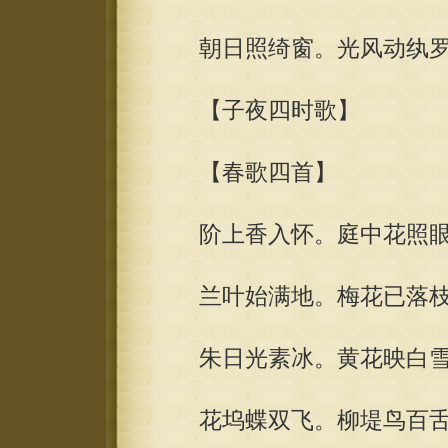
朝日照绮窗。光风动纨罗
【子夜四时歌】
【春歌四首】
阶上香入怀。庭中花照眼
兰叶始满地。梅花已落枝
朱日光素冰。黄花映白雪
花坞蝶双飞。柳堤鸟百舌