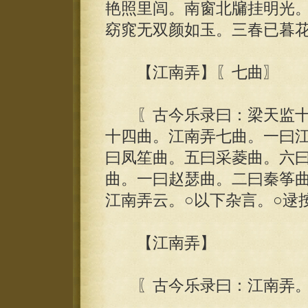
艳照里闾。南窗北牖挂明光
窈窕无双颜如玉。三春已暮
【江南弄】〖七曲〗
〖古今乐录曰：梁天监十
十四曲。江南弄七曲。一曰
曰凤笙曲。五曰采菱曲。六
曲。一曰赵瑟曲。二曰秦筝
江南弄云。○以下杂言。○逯
【江南弄】
〖古今乐录曰：江南弄。