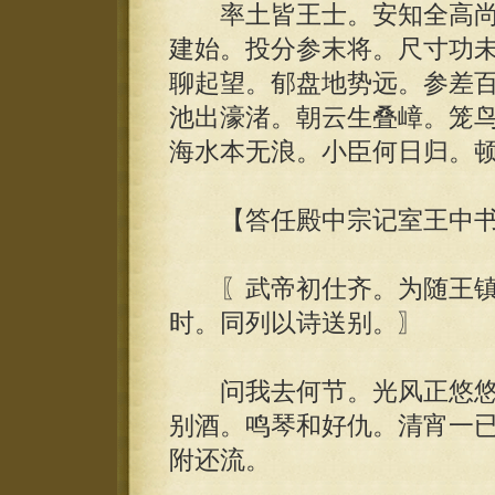
率土皆王士。安知全高尚
建始。投分参末将。尺寸功
聊起望。郁盘地势远。参差
池出濠渚。朝云生叠嶂。笼
海水本无浪。小臣何日归。顿
【答任殿中宗记室王中书
〖武帝初仕齐。为随王镇
时。同列以诗送别。〗
问我去何节。光风正悠悠
别酒。鸣琴和好仇。清宵一
附还流。