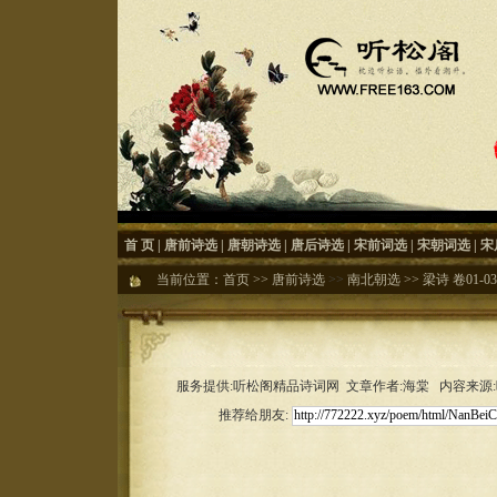
首 页
|
唐前诗选
|
唐朝诗选
|
唐后诗选
|
宋前词选
|
宋朝词选
|
宋
当前位置：
首页
>>
唐前诗选
>>
南北朝选
>>
梁诗 卷01-03
服务提供:听松阁精品诗词网 文章作者:海棠 内容来源:听松
推荐给朋友: