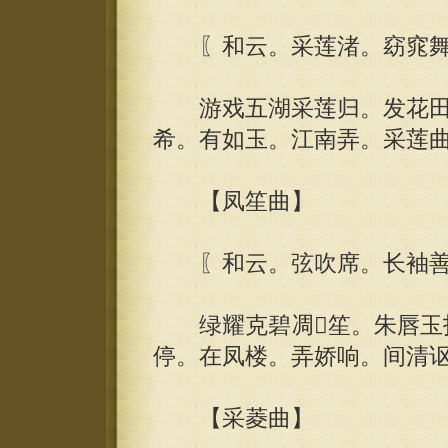
〖和云。采莲渚。窈窕舞
游戏五湖采莲归。发花田
希。有如玉。江南弄。采莲
【凤笙曲】
〖和云。弦吹席。长袖善
绿耀克碧凋笙。朱唇玉指
停。在凤楼。弄娇响。间清
【采菱曲】