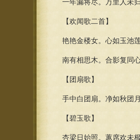
一年漏将尽。万里人未归
【欢闻歌二首】
艳艳金楼女。心如玉池莲
南有相思木。合影复同心
【团扇歌】
手中白团扇。净如秋团月
【碧玉歌】
杏梁日始照。蕙席欢未极