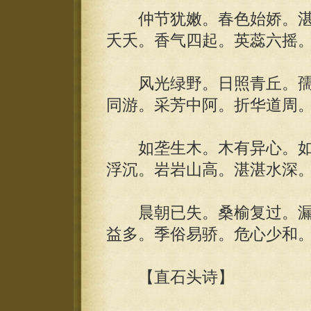
仲节犹嫩。春色始娇。湛露
夭夭。香气四起。英蕊六摇
风光绿野。日照青丘。孺
同游。采芳中阿。折华道周
如垄生木。木有异心。如
浮沉。岩岩山高。湛湛水深
晨朝已失。桑榆复过。漏
益多。季俗易骄。危心少和
【直石头诗】