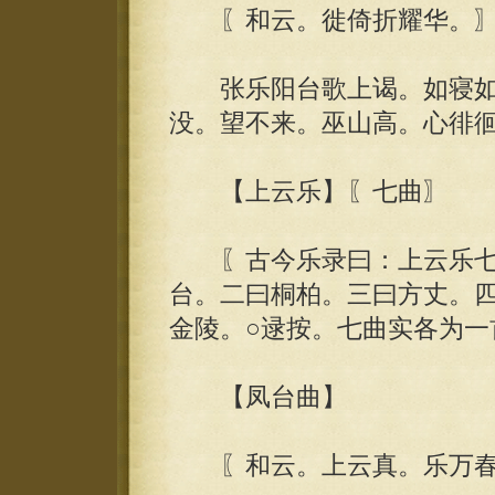
〖和云。徙倚折耀华。
张乐阳台歌上谒。如寝如
没。望不来。巫山高。心徘
【上云乐】〖七曲〗
〖古今乐录曰：上云乐七
台。二曰桐柏。三曰方丈。
金陵。○逯按。七曲实各为一
【凤台曲】
〖和云。上云真。乐万春