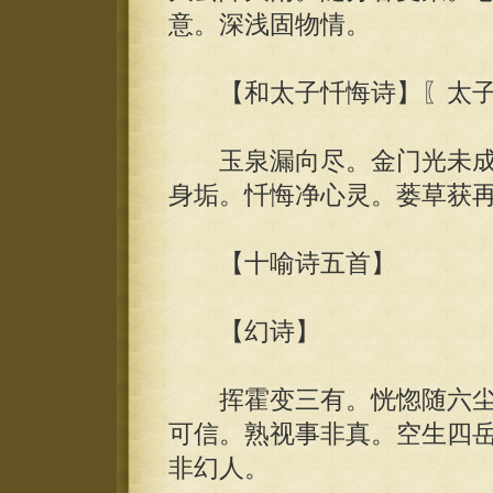
意。深浅固物情。
【和太子忏悔诗】〖太子
玉泉漏向尽。金门光未成
身垢。忏悔净心灵。蒌草获
【十喻诗五首】
【幻诗】
挥霍变三有。恍惚随六尘
可信。熟视事非真。空生四
非幻人。