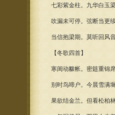
七彩紫金柱。九华白玉梁
吹漏未可停。弦断当更续
当信抱梁期。莫听回风音
【冬歌四首】
寒闺动黻帐。密筵重锦席
别时鸟啼户。今晨雪满墀
果欲结金兰。但看松柏林