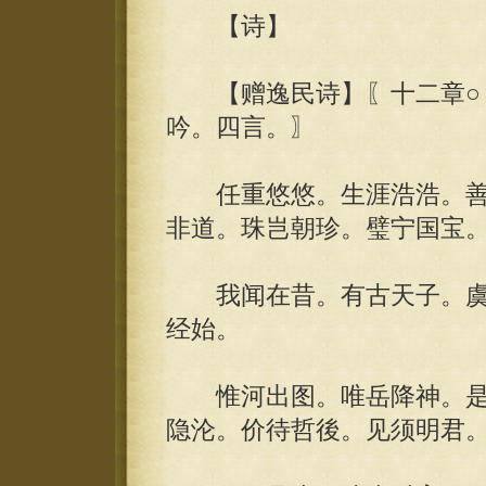
【诗】
【赠逸民诗】〖十二章○《
吟。四言。〗
任重悠悠。生涯浩浩。善难
非道。珠岂朝珍。璧宁国宝
我闻在昔。有古天子。虞
经始。
惟河出图。唯岳降神。是
隐沦。价待哲後。见须明君