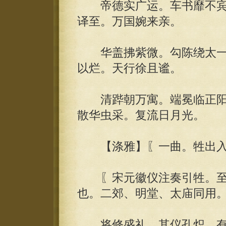
帝德实广运。车书靡不宾
译至。万国婉来亲。
华盖拂紫微。勾陈绕太一。
以烂。天行徐且谧。
清跸朝万寓。端冕临正阳
散华虫采。复流日月光。
【涤雅】〖一曲。牲出入
〖宋元徽仪注奏引牲。至
也。二郊、明堂、太庙同用
将修盛礼。其仪孔炽。有