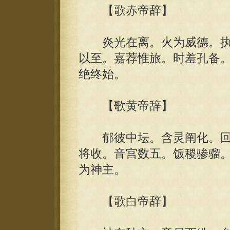
【歌赤帝辞】
炎光在离。火为威德。执
以至。嘉荐惟旅。时羞孔备
绝终始。
【歌黄帝辞】
郁彼中坛。含灵阐化。回
将收。音宫数五。饭稷骖骝
为神主。
【歌白帝辞】