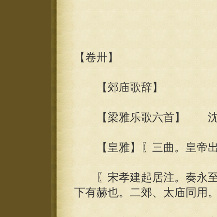
【卷卅】
【郊庙歌辞】
【梁雅乐歌六首】 沈
【皇雅】〖三曲。皇帝出
〖宋孝建起居注。奏永至
下有赫也。二郊、太庙同用