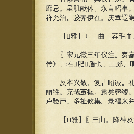
靡忌。呈肌献体。永言昭事
祥允洎。骏奔伊在。庆覃遐
【雅】〖一曲。荐毛血
〖宋元徽三年仪注。奏嘉荐
传》、牲肥盾也。二郊、
反本兴敬。复古昭诚。礼
丽牲。充哉茧握。肃矣簪缨。
卢验声。多祉攸集。景福来
【П雅】〖三曲。降神及