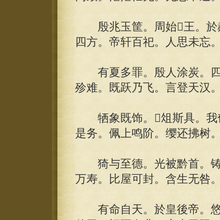
殷兆玉筐。周始王。於赫
四方。帝轩百祀。人思未忘
有夏多罪。殷人涂炭。四
殄难。既跃乃飞。言登天汉
牺象既饰。俎斯具。我郁
是务。佩上鸣阶。缨还拂树
猗与至德。光被黔首。铸
万寿。比屋可封。含生无咎
有命自天。於皇後帝。悠