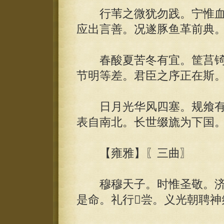
行苇之微犹勿践。宁惟血
应出言善。况遂豚鱼革前典
春酸夏苦冬有宜。筐莒锜
节明等差。君臣之序正在斯
日月光华风四塞。规飨有
表自南北。长世缀旒为下国
【雍雅】〖三曲〗
穆穆天子。时惟圣敬。济
是命。礼行尝。义光朝聘神