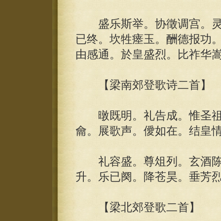
盛乐斯举。协徵调宫。灵
已终。坎牲瘗玉。酬德报功
由感通。於皇盛烈。比祚华
【梁南郊登歌诗二首】
暾既明。礼告成。惟圣祖。
龠。展歌声。僾如在。结皇
礼容盛。尊俎列。玄酒陈
升。乐已阕。降苍昊。垂芳
【梁北郊登歌二首】