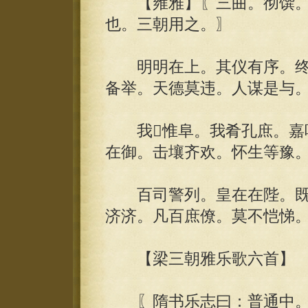
【雍雅】〖三曲。彻馔。
也。三朝用之。〗
明明在上。其仪有序。终事
备举。天德莫违。人谋是与
我惟阜。我肴孔庶。嘉味
在御。击壤齐欢。怀生等豫。
百司警列。皇在在陛。既
济济。凡百庶僚。莫不恺悌
【梁三朝雅乐歌六首】
〖隋书乐志曰：普通中。