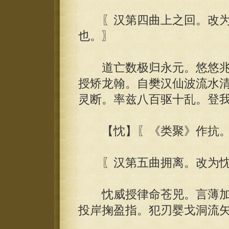
〖汉第四曲上之回。改为
也。〗
道亡数极归永元。悠悠兆
授矫龙翰。自樊汉仙波流水
灵断。率兹八百驱十乱。登
【忱】〖《类聚》作抗。
〖汉第五曲拥离。改为忱
忱威授律命苍兕。言薄加
投岸掬盈指。犯刃婴戈洞流