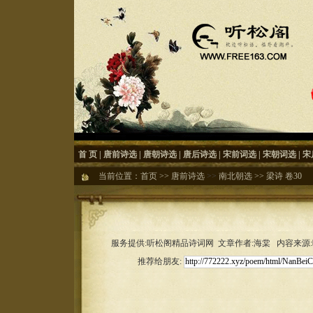
首 页
|
唐前诗选
|
唐朝诗选
|
唐后诗选
|
宋前词选
|
宋朝词选
|
宋
当前位置：
首页
>>
唐前诗选
>>
南北朝选
>>
梁诗 卷30
服务提供:听松阁精品诗词网 文章作者:海棠 内容来源:听松
推荐给朋友: