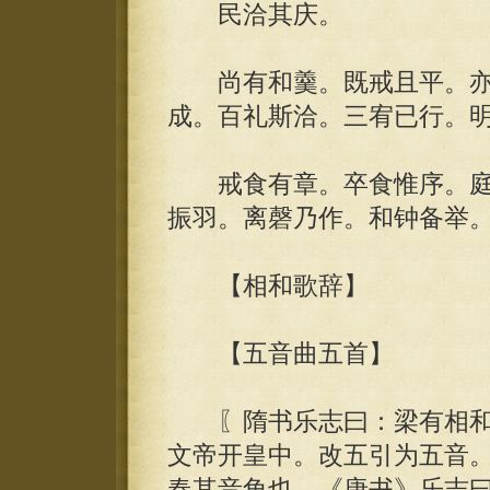
民洽其庆。
尚有和羹。既戒且平。亦有
成。百礼斯洽。三宥已行。明
戒食有章。卒食惟序。庭
振羽。离磬乃作。和钟备举。
【相和歌辞】
【五音曲五首】
〖隋书乐志曰：梁有相和
文帝开皇中。改五引为五音
春其音角也。《唐书》乐志