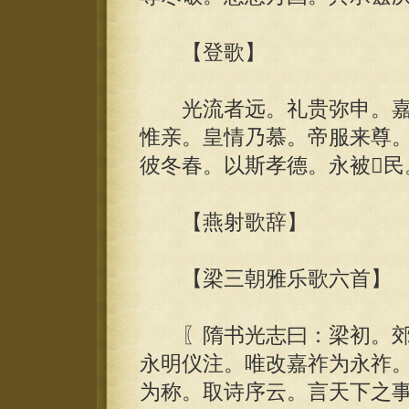
【登歌】
光流者远。礼贵弥申。嘉
惟亲。皇情乃慕。帝服来尊
彼冬春。以斯孝德。永被民
【燕射歌辞】
【梁三朝雅乐歌六首】
〖隋书光志曰：梁初。郊
永明仪注。唯改嘉祚为永祚
为称。取诗序云。言天下之