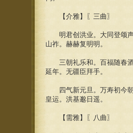
【介雅】〖三曲〗
明君创洪业。大同登颂声
山祚。赫赫复明明。
三朝礼乐和。百福随春酒
延年。无疆臣拜手。
四气新元旦。万寿初今朝
皇运。洪基邈日遥。
【需雅】〖八曲〗