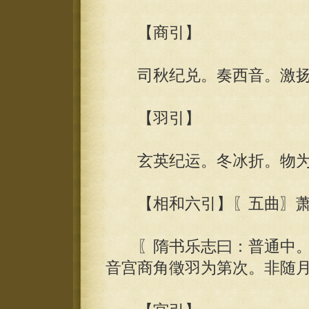
【商引】
司秋纪兑。奏西音。激扬钟
【羽引】
玄英纪运。冬冰折。物为
【相和六引】〖五曲〗萧
〖隋书乐志曰：普通中。
音宫商角徵羽为第次。非随