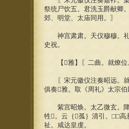
〖宋元徽仪注奏嘉祚。梁
祭统尸饮五。君洗玉爵献卿
郊、明堂、太庙同用。〗
神宫肃肃。天仪穆穆。礼
史祝。
【雅】〖二曲。就燎位
〖宋元徽仪注奏昭远。就
俱奏雅。取《周礼》太宗伯
紫宫昭焕。太乙微玄。降临
牲。云｛孤｝清引。□□
祉。咸达皇虔。