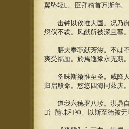
翼坠轻。臣拜稽首万斯年。
击钟以俟惟大国。况乃御
愆仪不忒。风猷所被深且塞
膳夫奉职献芳滋。不は不
爽受福厘。於焉逸豫永无期
备味斯飨惟至圣。咸降人
归启殷命。悠悠四海同兹庆
道我六穗罗八珍。洪鼎自
氵髓味和神。以斯至德被无