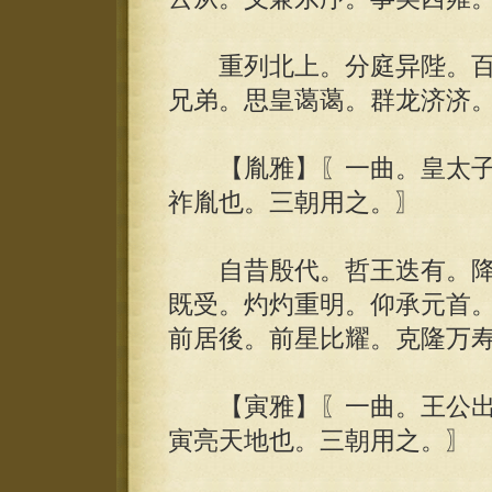
重列北上。分庭异陛。百
兄弟。思皇蔼蔼。群龙济济
【胤雅】〖一曲。皇太子
祚胤也。三朝用之。〗
自昔殷代。哲王迭有。降
既受。灼灼重明。仰承元首
前居後。前星比耀。克隆万
【寅雅】〖一曲。王公出
寅亮天地也。三朝用之。〗