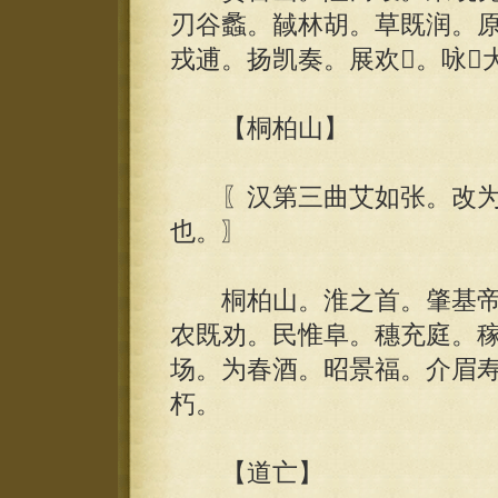
刃谷蠡。馘林胡。草既润。
戎逋。扬凯奏。展欢。咏
【桐柏山】
〖汉第三曲艾如张。改为
也。〗
桐柏山。淮之首。肇基帝
农既劝。民惟阜。穗充庭。稼
场。为春酒。昭景福。介眉
朽。
【道亡】