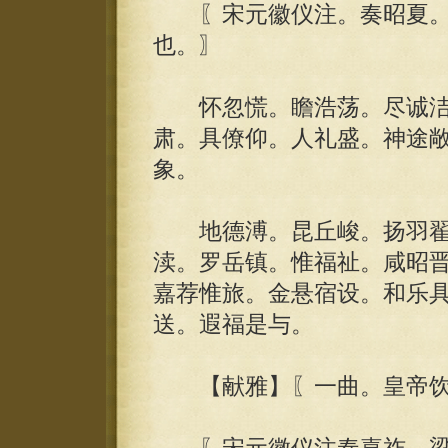
〖宋元徽仪注。奏昭夏。至
也。〗
怀忽慌。瞻浩荡。尽诚洁
肃。具僚仰。人礼盛。神途
象。
地德溥。昆丘峻。扬羽翟。
渎。罗岳镇。惟福祉。咸昭
嘉荐惟旅。金悬宿设。和乐
送。遐福是与。
【献雅】〖一曲。皇帝饮