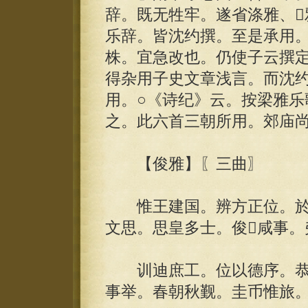
辞。既无牲牢。遂省涤雅、
乐辞。皆沈约撰。至是承用
株。宜急改也。仍使子云撰
得杂用子史文章浅言。而沈
用。○《诗纪》云。按梁雅乐
之。此六首三朝所用。郊庙
【俊雅】〖三曲〗
惟王建国。辨方正位。於
文思。思皇多士。俊咸事。
训迪庶工。位以德序。恭
事举。春朝秋觐。圭币惟旅