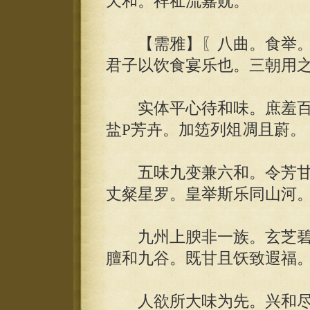
天和。祥祉流嘉贶。
【需雅】〖八曲。食举。
君子以饮食宴乐也。三朝用
实体平心待和味。庶羞百品
盐Ρ芳卉。加笾列俎凋且蔚。
五味九变兼六和。令芳甘
丈粲星罗。皇举斯乐同山河
九州上腴非一族。玄芝碧
膻和九谷。既甘且饫致遐福
人欲所大味为先。兴和尽