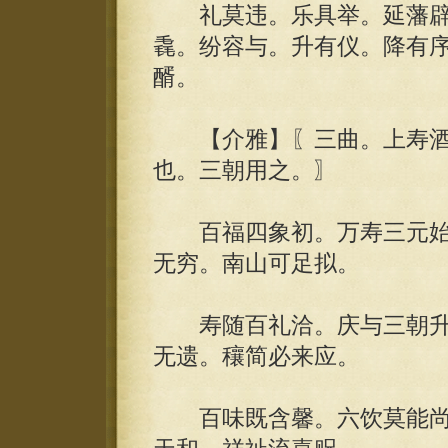
礼莫违。乐具举。延藩辟
毳。纷容与。升有仪。降有
醑。
【介雅】〖三曲。上寿酒
也。三朝用之。〗
百福四象初。万寿三元始
无穷。南山可足拟。
寿随百礼洽。庆与三朝升
无遗。穰简必来应。
百味既含馨。六饮莫能尚。