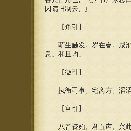
因隋旧制云。〗
【角引】
萌生触发。岁在春。咸池
息。和且均。
【徵引】
执衡司事。宅离方。滔滔
【宫引】
八音资始。君五声。兴此