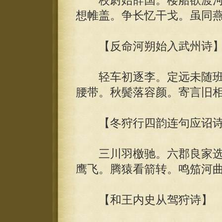
校尉始辞国。楼船欲渡河。
想帷盖。争长忆干戈。虽同
【反命河朔始入武州诗
轻车初逐李。定远未随班
腰带。秋鬓落容颜。寄言旧
【冬狩行四韵连句应诏诗
三川羽檄驰。六郡良家选
鹰飞。腾猿看箭转。鸣笳河
【和王内史从驾狩诗】