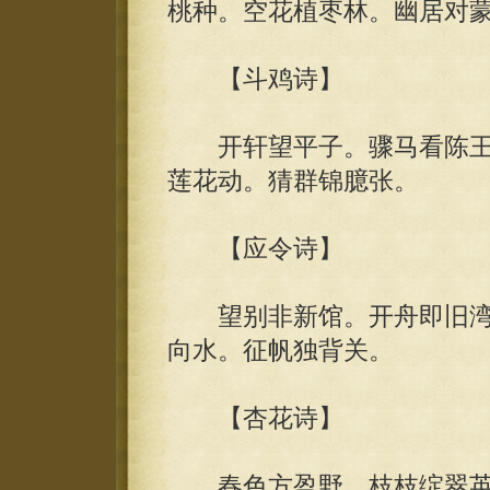
桃种。空花植枣林。幽居对
【斗鸡诗】
开轩望平子。骤马看陈王。
莲花动。猜群锦臆张。
【应令诗】
望别非新馆。开舟即旧湾
向水。征帆独背关。
【杏花诗】
春色方盈野。枝枝绽翠英。