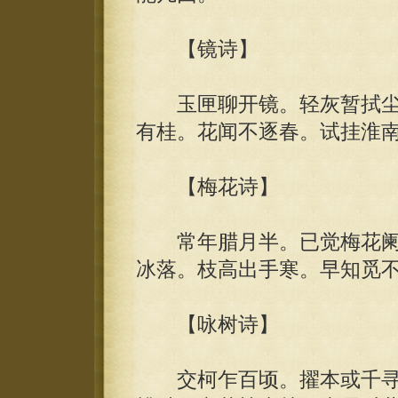
【镜诗】
玉匣聊开镜。轻灰暂拭尘
有桂。花闻不逐春。试挂淮
【梅花诗】
常年腊月半。已觉梅花阑
冰落。枝高出手寒。早知觅
【咏树诗】
交柯乍百顷。擢本或千寻