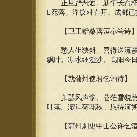
正旦辟恶酒。新年长命杯
宛落。浮蚁对春开。成都已
【卫王赠桑落酒奉答诗
愁人坐狭斜。喜得送流霞。
飘叶。寒水细澄沙。高阳今日
【就蒲州使君乞酒诗】
萧瑟风声惨。苍茫雪貌愁
叶落。灞岸菊花秋。愿持河
【蒲州刺史中山公许乞酒