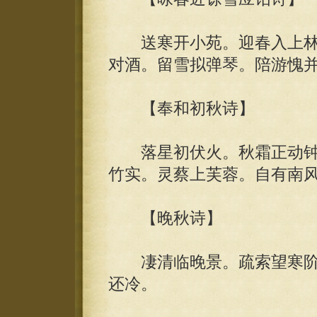
送寒开小苑。迎春入上林
对酒。留雪拟弹琴。陪游愧
【奉和初秋诗】
落星初伏火。秋霜正动钟
竹实。灵蔡上芙蓉。自有南
【晚秋诗】
凄清临晚景。疏索望寒阶
还冷。