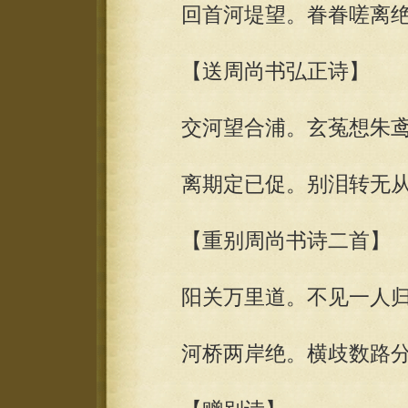
回首河堤望。眷眷嗟离绝
【送周尚书弘正诗】
交河望合浦。玄菟想朱鸢
离期定已促。别泪转无从
【重别周尚书诗二首】
阳关万里道。不见一人归
河桥两岸绝。横歧数路分