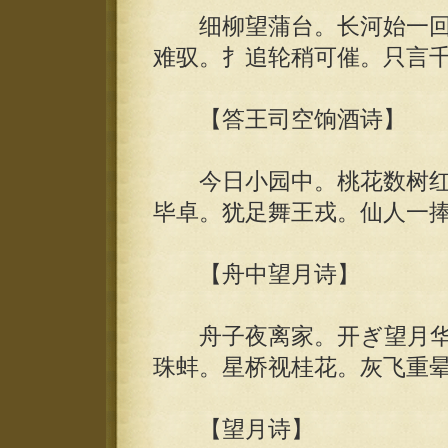
细柳望蒲台。长河始一回
难驭。扌追轮稍可催。只言
【答王司空饷酒诗】
今日小园中。桃花数树红
毕卓。犹足舞王戎。仙人一
【舟中望月诗】
舟子夜离家。开ぎ望月华
珠蚌。星桥视桂花。灰飞重晕
【望月诗】