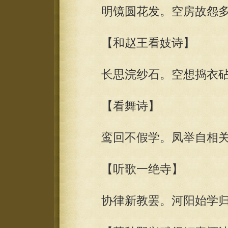
明镜圆花发。空房故怨多
【和赵王看妓诗】
长思浣纱石。空想捣衣砧
【看舞诗】
鸾回不假学。凤举自相关
【听歌一绝寺】
协律新教罢。河阳始学归