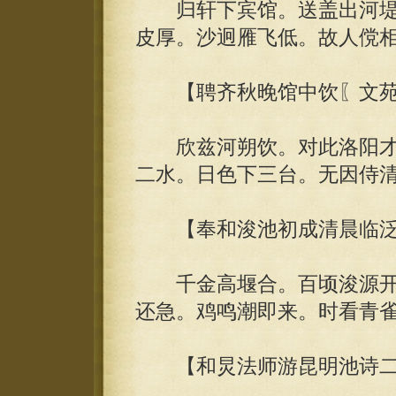
归轩下宾馆。送盖出河堤
皮厚。沙迥雁飞低。故人傥相
【聘齐秋晚馆中饮〖文苑
欣兹河朔饮。对此洛阳才
二水。日色下三台。无因侍
【奉和浚池初成清晨临泛
千金高堰合。百顷浚源开
还急。鸡鸣潮即来。时看青
【和炅法师游昆明池诗二