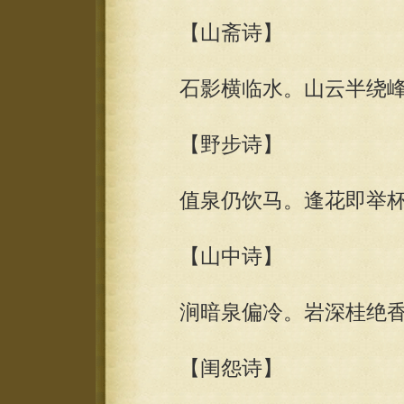
【山斋诗】
石影横临水。山云半绕峰
【野步诗】
值泉仍饮马。逢花即举杯
【山中诗】
涧暗泉偏冷。岩深桂绝香
【闺怨诗】