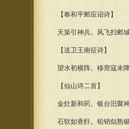
【奉和平邺应诏诗】
天策引神兵。风飞扫邺城
【送卫王南征诗】
望水初横阵。移营寇未降
【仙山诗二首】
金灶新和药。银台旧聚神
石软如香飰。铅销似熟银