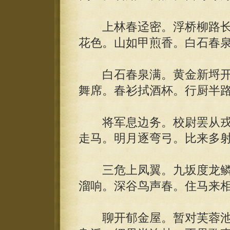
上林春迳密。浮桥柳路长
花色。山如甲煎香。白石春
白石春泉满。黄金新埒开
舞席。春衫拭酒杯。行厨半
将军息边务。校尉罢从戎
走马。明月逐弯弓。比来多
三危上凤翼。九坂度龙鳞
溜响。深谷鸟声春。住马来
聊开郁金屋。暂对芙蓉池