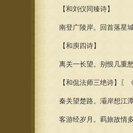
【和刘仪同臻诗】
南登广陵岸。回首落星城
【和庾四诗】
离关一长望。别恨几重愁
【和侃法师三绝诗】〖《
秦关望楚路。灞岸想江潭
客游经岁月。羁旅故情多