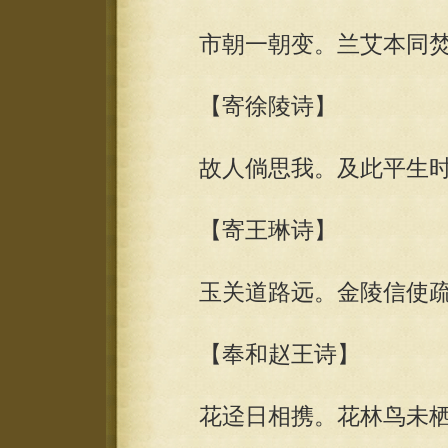
市朝一朝变。兰艾本同焚
【寄徐陵诗】
故人倘思我。及此平生时
【寄王琳诗】
玉关道路远。金陵信使疏
【奉和赵王诗】
花迳日相携。花林鸟未栖