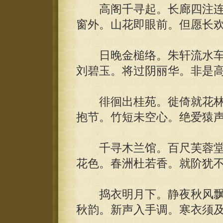
高阁千寻起。长廊四注连
窗外。山花即眼前。但愿长
日晚金槌络。朱轩流水车。
刘碧玉。将过阴丽华。非是高
徘徊出桂苑。徙倚就花林。
抱节。竹短未空心。绝爱猿
千寻木兰馆。百尺芙蓉堂
花色。春洲杜若香。就阶犹
捣衣明月下。静夜秋风飘
秋韵。新声入手调。寒衣须