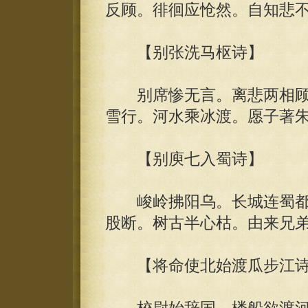
反顾。徘徊应怆然。自知悲
【别张洗马枢诗】
别席惨无言。离悲两相顾
雪行。河水乘冰渡。愿子著
【别庾七入蜀诗】
峻岭拂阳乌。长城连蜀都
股断。树古半心枯。由来兄
【将命使北始渡瓜步江诗