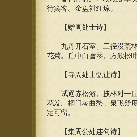
待宾客。金盘衬红琼。
【赠周处士诗】
九丹开石室。三径没荒林
花菊。丘中白雪琴。方欣松
【寻周处士弘让诗】
试逐赤松游。披林对一丘
花发。桐门琴曲愁。泉飞疑
定可留。
【集周公处连句诗】