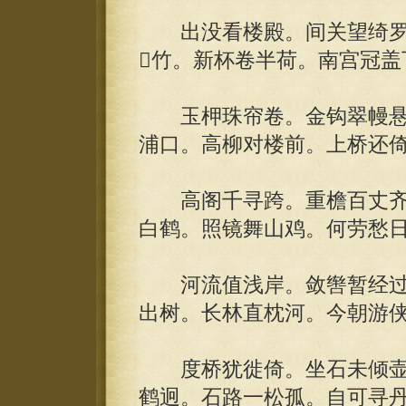
出没看楼殿。间关望绮罗
竹。新杯卷半荷。南宫冠盖
玉柙珠帘卷。金钩翠幔悬
浦口。高柳对楼前。上桥还
高阁千寻跨。重檐百丈齐
白鹤。照镜舞山鸡。何劳愁
河流值浅岸。敛辔暂经过
出树。长林直枕河。今朝游
度桥犹徙倚。坐石未倾壶
鹤迥。石路一松孤。自可寻