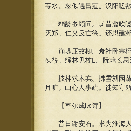
毒水。忽似遇昌菹。汉阳嗟
弱龄参顾问。畴昔滥吹嘘
灭郑。仁义反亡徐。还思建
崩堤压故柳。衰社卧塞樗
葆筱。缁林见杖。阮籍长思
披林求木实。拂雪就园蔬
月旷。山心人事疏。徒知守瓴
【率尔成咏诗】
昔日谢安石。求为淮海人