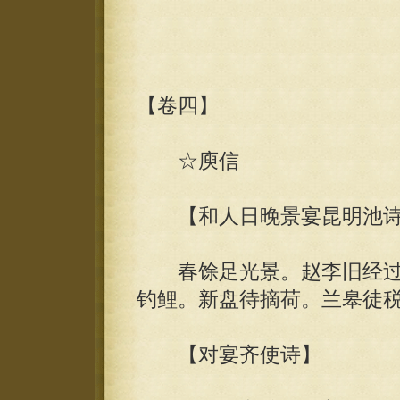
【卷四】
☆庾信
【和人日晚景宴昆明池诗
春馀足光景。赵李旧经过
钓鲤。新盘待摘荷。兰皋徒
【对宴齐使诗】