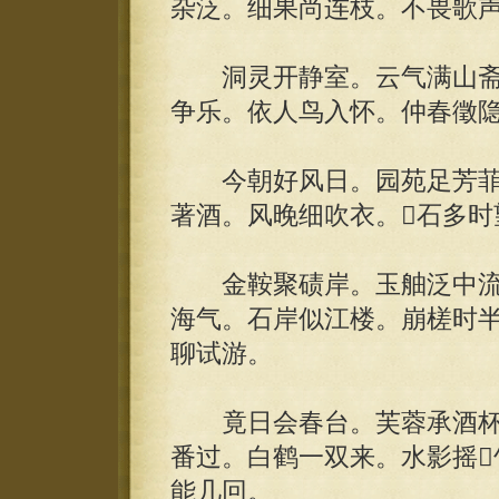
杂泛。细果尚连枝。不畏歌
洞灵开静室。云气满山斋
争乐。依人鸟入怀。仲春徵
今朝好风日。园苑足芳菲
著酒。风晚细吹衣。石多时
金鞍聚碛岸。玉舳泛中流。
海气。石岸似江楼。崩槎时
聊试游。
竟日会春台。芙蓉承酒杯
番过。白鹤一双来。水影摇
能几回。