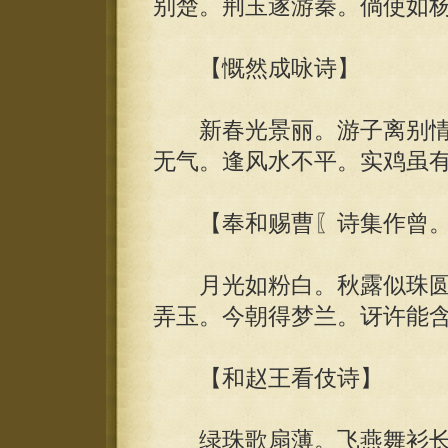
别楚。荆玉遂游秦。倘使如
【慨然成咏诗】
新春光景丽。游子离别情
无气。逢风水不平。实鸡虽
【奉和赐曹〖诗集作曾。
月光如粉白。秋露似珠圆
弄玉。今朝得梦兰。讶许能
【和赵王看伎诗】
绿珠歌扇薄。飞燕舞衫长