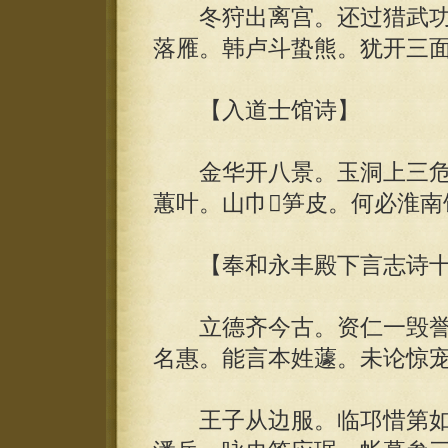
冬狩出离宫。还过猎武功
落雁。韩卢斗蛰熊。犹开三
【入道士馆诗】
金华开八景。玉洞上三危
蕙叶。山巾笋皮。何必淮南
【奉和永丰殿下言志诗十
立德齐今古。资仁一毁誉
名惠。能言本姓蘧。未论惊
王子从边服。临邛惜第如