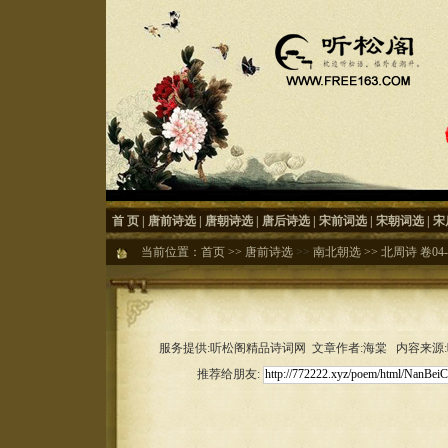
首 页
|
唐前诗选
|
唐朝诗选
|
唐后诗选
|
宋前词选
|
宋朝词选
|
宋
当前位置：
首页
>>
唐前诗选
>>
南北朝选
>>
北周诗 卷04-
服务提供:听松阁精品诗词网 文章作者:海棠 内容来源:听松
推荐给朋友: