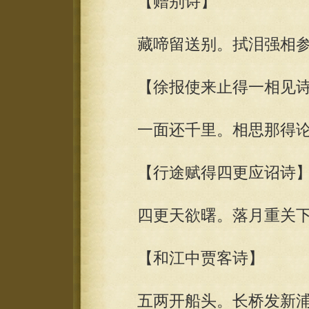
【赠别诗】
藏啼留送别。拭泪强相参
【徐报使来止得一相见诗
一面还千里。相思那得论
【行途赋得四更应诏诗
四更天欲曙。落月重关下
【和江中贾客诗】
五两开船头。长桥发新浦