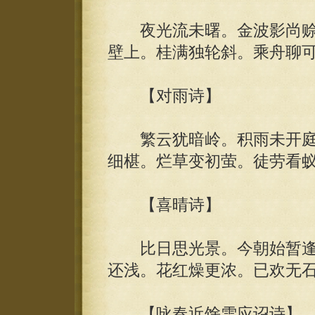
夜光流未曙。金波影尚赊。
壁上。桂满独轮斜。乘舟聊
【对雨诗】
繁云犹暗岭。积雨未开庭
细椹。烂草变初萤。徒劳看
【喜晴诗】
比日思光景。今朝始暂逢
还浅。花红燥更浓。已欢无
【咏春近馀雪应诏诗】