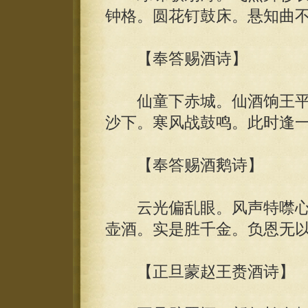
钟格。圆花钉鼓床。悬知曲
【奉答赐酒诗】
仙童下赤城。仙酒饷王平
沙下。寒风战鼓鸣。此时逢
【奉答赐酒鹅诗】
云光偏乱眼。风声特噤心
壶酒。实是胜千金。负恩无
【正旦蒙赵王赉酒诗】