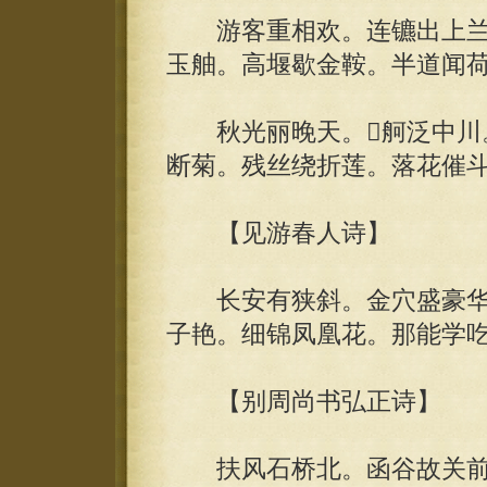
游客重相欢。连镳出上兰
玉舳。高堰歇金鞍。半道闻
秋光丽晚天。舸泛中川。
断菊。残丝绕折莲。落花催
【见游春人诗】
长安有狭斜。金穴盛豪华
子艳。细锦凤凰花。那能学
【别周尚书弘正诗】
扶风石桥北。函谷故关前