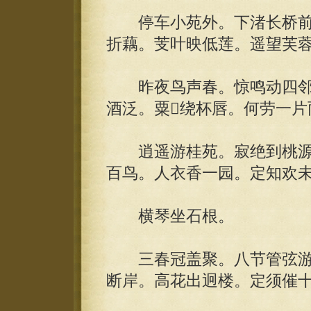
停车小苑外。下渚长桥前
折藕。芰叶映低莲。遥望芙
昨夜鸟声春。惊鸣动四邻
酒泛。粟绕杯唇。何劳一片
逍遥游桂苑。寂绝到桃源
百鸟。人衣香一园。定知欢
横琴坐石根。
三春冠盖聚。八节管弦游
断岸。高花出迥楼。定须催