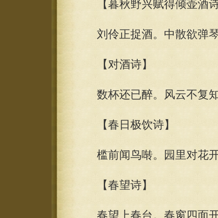
【暮秋野兴赋得倾壶酒诗
刘伶正捉酒。中散欲弹琴
【对酒诗】
数杯还已醉。风云不复知
【春日极饮诗】
槛前闻鸟啭。园里对花开
【春望诗】
春望上春台。春窗四面开