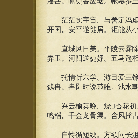
潘岳。咏史答应琚。帐幕参
茫茫实宇宙。与善定冯虚
开国。安平遂徙居。讵能从
直城风日美。平陵云雾除
弄玉。河阳送婕妤。五马遥
托情忻六学。游目爱三馀
魏冉。冉阝时说范睢。池水
兴云榆荚晚。烧杏花初。
鸣稻。千金龙骨渠。含风摇
自怜循短绠。方欲问长沮