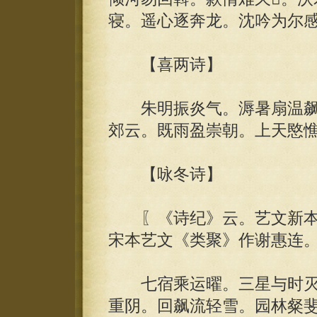
寝。遥心逐奔龙。沈吟为尔
【喜两诗】
朱明振炎气。溽暑扇温飙
郊云。既雨盈崇朝。上天愍
【咏冬诗】
〖《诗纪》云。艺文新本字
宋本艺文《类聚》作谢惠连
七宿乘运曜。三星与时灭
重阴。回飙流轻雪。园林粲