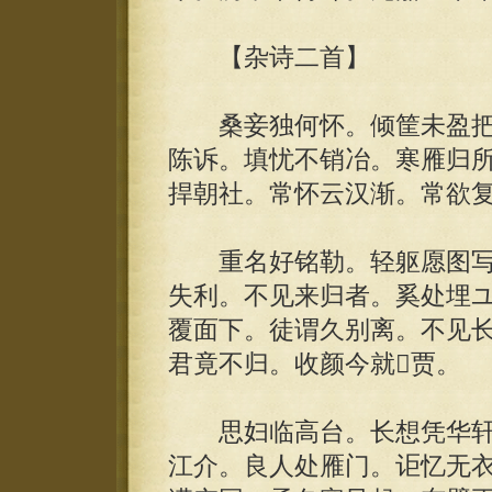
【杂诗二首】
桑妾独何怀。倾筐未盈把
陈诉。填忧不销冶。寒雁归所
捍朝社。常怀云汉渐。常欲
重名好铭勒。轻躯愿图写
失利。不见来归者。奚处埋
覆面下。徒谓久别离。不见
君竟不归。收颜今就贾。
思妇临高台。长想凭华轩
江介。良人处雁门。讵忆无