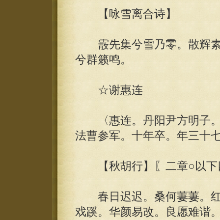
【咏雪离合诗】
霰先集兮雪乃零。散辉素
兮群籁鸣。
☆谢惠连
〈惠连。丹阳尹方明子。
法曹参军。十年卒。年三十
【秋胡行】〖二章○以下
春日迟迟。桑何萋萋。红
戏蹊。华颜易改。良愿难谐