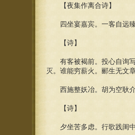
【夜集作离合诗】
四坐宴嘉宾。一客自远臻
【诗】
有客被褐前。投心自询写
灭。谁能穷薪火。郦生无文
西施整妖冶。胡为空耿介
【诗】
夕坐苦多虑。行歌践闺中