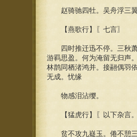
赵骑驰四牡。吴舟浮三翼。
【燕歌行】〖七言〗
四时推迁迅不停。三秋萧
游羁思盈。何为淹留无归声
林鹊同栖渚鸿并。接翮偶羽
无成。忧缘
物感泪沾缨。
【猛虎行】〖以下杂言。
贫不攻九嶷玉。倦不憩三