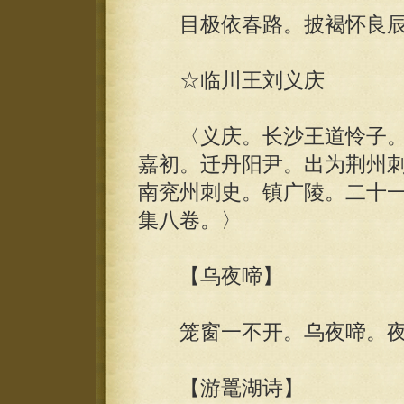
目极依春路。披褐怀良辰
☆临川王刘义庆
〈义庆。长沙王道怜子。
嘉初。迁丹阳尹。出为荆州
南兖州刺史。镇广陵。二十
集八卷。〉
【乌夜啼】
笼窗一不开。乌夜啼。夜
【游鼍湖诗】