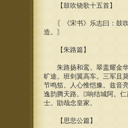
【鼓吹铙歌十五首】
〖《宋书》乐志曰：鼓吹
造。〗
【朱路篇】
朱路扬和鸾。翠盖耀金华
旷途。班剑翼高车。三军且
节鸣笳。人心惟恺豫。兹音
逸韵腾天路。响结城阿。仁
士。勖哉念皇家。
【思悲公篇】