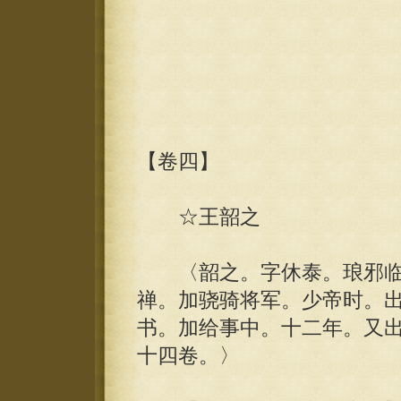
【卷四】
☆王韶之
〈韶之。字休泰。琅邪临
禅。加骁骑将军。少帝时。
书。加给事中。十二年。又
十四卷。〉