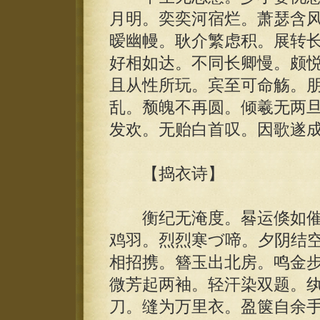
月明。奕奕河宿烂。萧瑟含
暧幽幔。耿介繁虑积。展转
好相如达。不同长卿慢。颇
且从性所玩。宾至可命觞。
乱。颓魄不再圆。倾羲无两
发欢。无贻白首叹。因歌遂
【捣衣诗】
衡纪无淹度。晷运倏如催
鸡羽。烈烈寒づ啼。夕阴结
相招携。簪玉出北房。鸣金步
微芳起两袖。轻汗染双题。
刀。缝为万里衣。盈箧自余