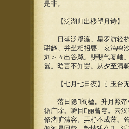
是非。
【泛湖归出楼望月诗】
日落泛澄瀛。星罗游轻桡
骈筵。并坐相招要。哀鸿鸣
刘＞々出谷飚。斐斐气幂岫
嚣。晤言不知罢。从夕至清
【七月七日夜】〖玉台无
落日隐阎楹。升月照帘栊
循广除。瞬目丽曾穹。云汉
修渚旷清容。弄杼不成藻。
倾河易回斡。款情难久。沃