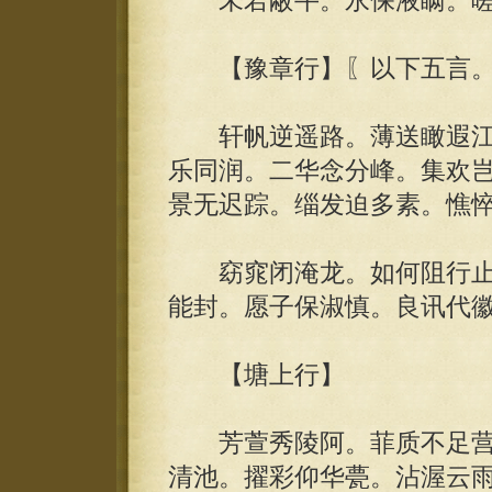
未若蔽牛。永保液瞒。嗟
【豫章行】〖以下五言。
轩帆逆遥路。薄送瞰遐江
乐同润。二华念分峰。集欢
景无迟踪。缁发迫多素。憔
窈窕闭淹龙。如何阻行止
能封。愿子保淑慎。良讯代
【塘上行】
芳萱秀陵阿。菲质不足营
清池。擢彩仰华甍。沾渥云