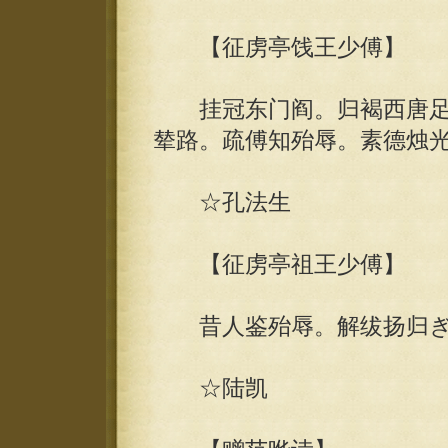
【征虏亭饯王少傅】
挂冠东门阎。归褐西唐足
辇路。疏傅知殆辱。素德烛
☆孔法生
【征虏亭祖王少傅】
昔人鉴殆辱。解绂扬归ぎ
☆陆凯