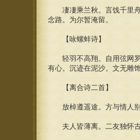
凄凄乘兰秋。言饯千里舟
念路。为尔暂淹留。
【咏螺蚌诗】
轻羽不高翔。自用弦网罗
有心。沉迹在泥沙。文无雕
【离合诗二首】
放棹遵遥途。方与情人别
夫人皆薄离。二友独怀古