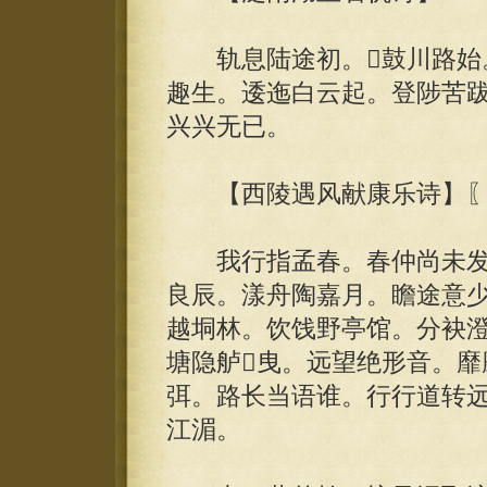
轨息陆途初。鼓川路始。
趣生。逶迤白云起。登陟苦
兴兴无已。
【西陵遇风献康乐诗】〖
我行指孟春。春仲尚未发
良辰。漾舟陶嘉月。瞻途意少
越垌林。饮饯野亭馆。分袂
塘隐舻曳。远望绝形音。靡
弭。路长当语谁。行行道转远
江湄。