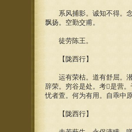
系风捕影。诚知不得。念
飘扬。空勤交甫。
徒劳陈王。
【陇西行】
运有荣枯。道有舒屈。潜
辞荣。穷谷是处。考是营。
忧者萱。何为有用。自乖中
【陇西行】