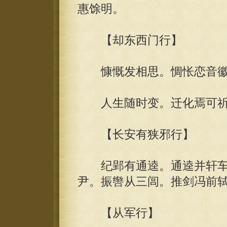
惠馀明。
【却东西门行】
慷慨发相思。惆怅恋音徽
人生随时变。迁化焉可祈
【长安有狭邪行】
纪郢有通逵。通逵并轩车。
尹。振辔从三闾。推剑冯前
【从军行】