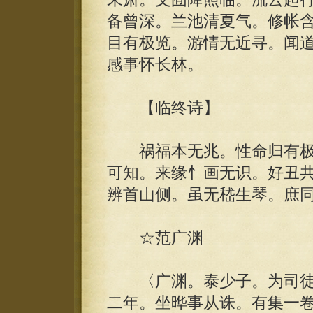
备曾深。兰池清夏气。修帐含
目有极览。游情无近寻。闻
感事怀长林。
【临终诗】
祸福本无兆。性命归有极
可知。来缘忄画无识。好丑
辨首山侧。虽无嵇生琴。庶
☆范广渊
〈广渊。泰少子。为司徒
二年。坐晔事从诛。有集一