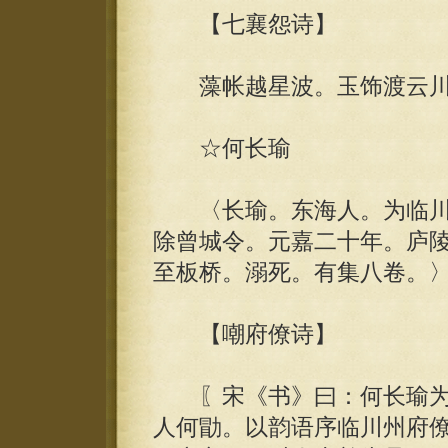
【七襄怨诗】
藻帐越星波。玉饰渡云川
☆何长瑜
〈长瑜。东海人。为临川
除曾城令。元嘉二十年。庐
至板桥。溺死。有集八卷。
【嘲府僚诗】
〖宋《书》曰：何长瑜为
人何勖。以韵语序临川州府