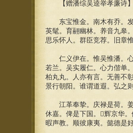
【赠潘综吴逵举孝廉诗】
东宝惟金。南木有乔。发
英髦。育翮幽林。养音九皋。
思乐怀人。群臣竞荐。旧章
仁义伊在。惟吴惟潘。心
若兰。吴实履仁。心力偕单
柏丸丸。人亦有言。无善不
景行朝阳。谁谓道遐。弘之
江革奉挚。庆禄是荷。姜
休嘉。俾是下国。辉京华。
暇声教。顺彼康夷。懿德是