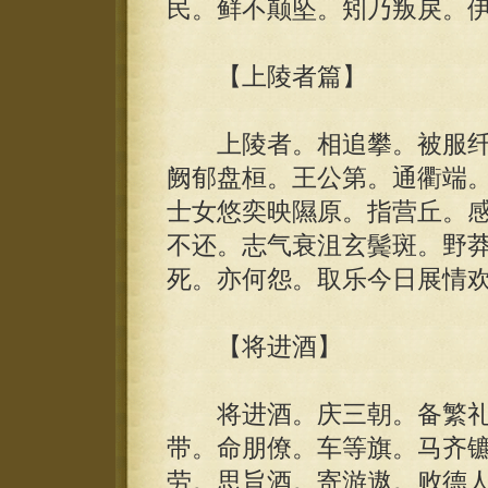
民。鲜不颠坠。矧乃叛戾。
【上陵者篇】
上陵者。相追攀。被服纤
阙郁盘桓。王公第。通衢端
士女悠奕映隰原。指营丘。
不还。志气衰沮玄鬓斑。野
死。亦何怨。取乐今日展情
【将进酒】
将进酒。庆三朝。备繁礼
带。命朋僚。车等旗。马齐
劳。思旨酒。寄游遨。败德