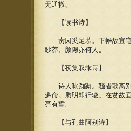
无通辙。
【读书诗】
贲园奚足慕。下帷故宜遵
眇莽。颜隰亦何人。
【夜集叹乖诗】
诗人咏踟蹰。骚者歌离别
遥命。质明即行辙。在贫故
亮有誓。
【与孔曲阿别诗】