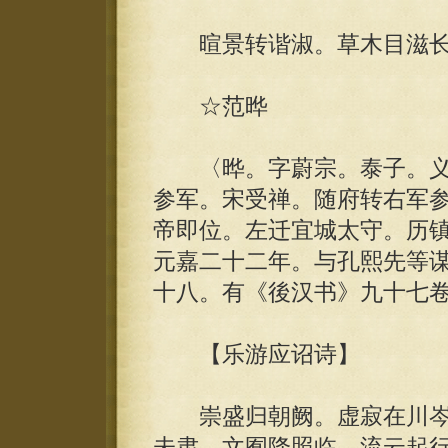
暄景转谐淑。草木目滋长
☆范晔
〈晔。字蔚宗。泰子。义
参军。宋受禅。随府转右军
帝即位。左迁宜城太守。历
元嘉二十二年。与孔熙先等
十八。有《後汉书》九十七
【乐游应诏诗】
崇盛归朝阙。虚寂在川岑
未肃。文囿降照临。流云起