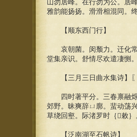
山勿居峰。在行勿为公。居
雅韵能扬扬。滑滑相混同。
【顺东西门行】
哀朝菌。闵颓力。迁化常
堂集亲识。舒情尽欢遣凄恻
【三月三日曲水集诗】〖一
四时著平分。三春禀融烁
郊野。昧爽辞ㄩ廓。蜚动荡
草绕回壑。际渚罗时｛敕｝
【泛南湖至石帆诗】