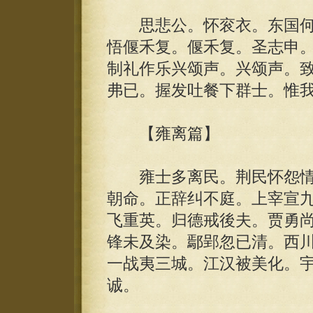
思悲公。怀衮衣。东国何
悟偃禾复。偃禾复。圣志申
制礼作乐兴颂声。兴颂声。
弗已。握发吐餐下群士。惟
【雍离篇】
雍士多离民。荆民怀怨情
朝命。正辞纠不庭。上宰宣
飞重英。归德戒後夫。贾勇
锋未及染。鄢郢忽已清。西
一战夷三城。江汉被美化。
诚。