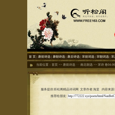
首 页
|
唐前诗选
|
唐朝诗选
|
唐后诗选
|
宋前词选
|
宋朝词选
|
宋
当前位置：
首页
>>
唐前诗选
>>
南北朝选
>>
宋诗 卷04-06
服务提供:听松阁精品诗词网 文章作者:海棠 内容来源:听松
推荐给朋友: