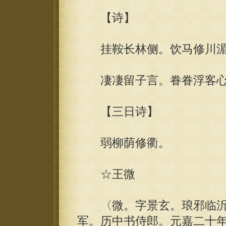
【诗】
挂鞍长林侧。饮马修川湄
凄凄留子言。眷眷浮客心
【三日诗】
弱柳荫修衢。
☆王微
〈微。字景玄。琅邪临沂
军。历中书侍郎。元嘉二十