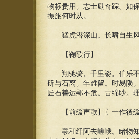
物标贵用。志士励奇踪。如
振旅何时从。
猛虎潜深山。长啸自生风
【鞠歌行】
翔驰骑。千里姿。伯乐不
斫与石离。年难留。时易陨
匠石善运郢不危。古绵眇。
【前缓声歌】〖一作後缓
羲和纤阿去嵯峨。睹物知