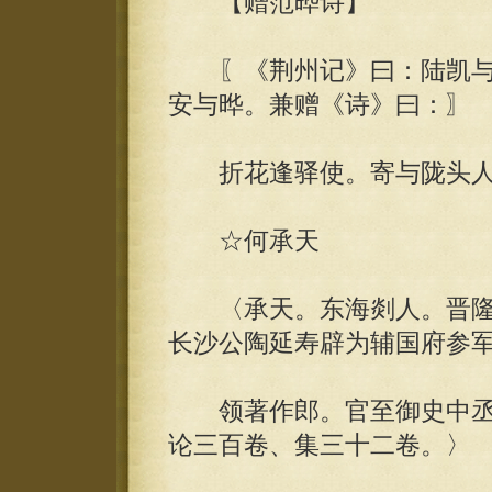
【赠范晔诗】
〖《荆州记》曰：陆凯与
安与晔。兼赠《诗》曰：〗
折花逢驿使。寄与陇头人
☆何承天
〈承天。东海剡人。晋隆
长沙公陶延寿辟为辅国府参
领著作郎。官至御史中丞
论三百卷、集三十二卷。〉