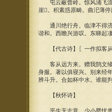
屯云蔽曾岭。惊风涌飞流
崖。积素惑原畴。曲汜薄停
通川绝行舟。临津不得济
谐和。西瞻兴游叹。东睇起凄
【代古诗】〖一作拟客从
客从远方来。赠我鹄文绫
身服。著以俱寝兴。别来经
辨斗升。合如杯中水。谁能
【秋怀诗】
平生无志意。少小婴忧患