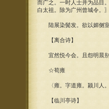
而广之。一时人士并为品目
白太祖。除为广州曾城令。
陆展染鬓发。欲以媚侧室
【离合诗】
宜然悦今会。且怨明晨别
☆荀雍
〈雍。字道雍。颍川人。
【临川亭诗】