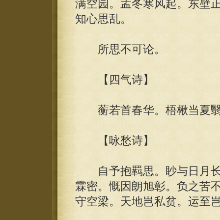
满空园。孟冬寒风起。东壁
知心思乱。
所思不可论。
【四气诗】
蘅若首春华。梧楸当夏翳
【咏愁诗】
自予抱羁思。眇与日月长
霖密。慨因朗旭彰。负之苦
守空梁。天地岂私贫。运至