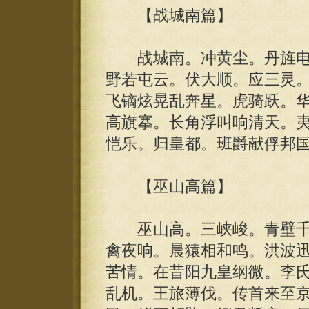
【战城南篇】
战城南。冲黄尘。丹旌电
野若屯云。伏大顺。应三灵
飞镝炫晃乱奔星。虎骑跃。华
高旗搴。长角浮叫响清天。
恺乐。归皇都。班爵献俘邦
【巫山高篇】
巫山高。三峡峻。青壁千
禽夜响。晨猿相和鸣。洪波
苦情。在昔阳九皇纲微。李
乱机。王旅薄伐。传首来至