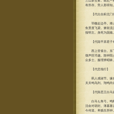
三山多云雾。散乱一
有所存。旁人那得知
【代出自蓟北门
羽檄起边亭。烽火入
鱼贯度飞梁。箫鼓流
报明主。身死为国殇
【代陆平原君子有
西上登雀台。东下望
徵声匝邛越。陈钟陪
众多士。服理辨昭昧
【代悲哉行】
羁人感淑节。缘感欲
关关鸣鸟列。翔鸣尚
【代陈思王白马
白马も角弓。鸣鞭乘
沈命对胡封。薄暮塞
今何道。卑贱生所钟