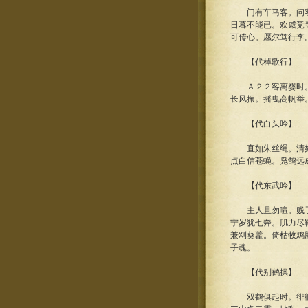
门有车马客。问客何
日暮不能已。欢戚竞
可传心。愿尔笃行李
【代棹歌行】
Ａ２２客离婴时。飘
长风振。摇曳高帆举
【代白头吟】
直如朱丝绳。清如玉
点白信苍蝇。凫鹄远
【代东武吟】
主人且勿喧。贱子歌
宁岁犹七奔。肌力尽
兼刈葵藿。倚枯牧鸡
子魂。
【代别鹤操】
双鹤俱起时。徘徊沧