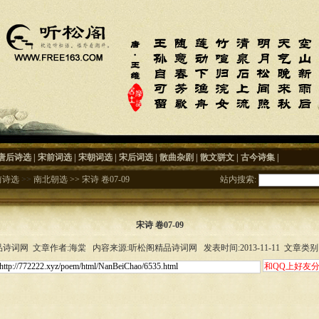
唐后诗选
|
宋前词选
|
宋朝词选
|
宋后词选
|
散曲杂剧
|
散文骈文
|
古今诗集
|
前诗选
>>
南北朝选
>>
宋诗 卷07-09
站内搜索:
宋诗 卷07-09
诗词网 文章作者:海棠 内容来源:听松阁精品诗词网 发表时间:2013-11-11 文章类别