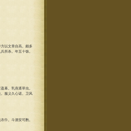
方以文章自高。颇多
乱兵所杀。年五十馀。
盈幕。乳燕逐草虫。
美。服义久心诺。卫风
衣巾。斗酒安可酌。