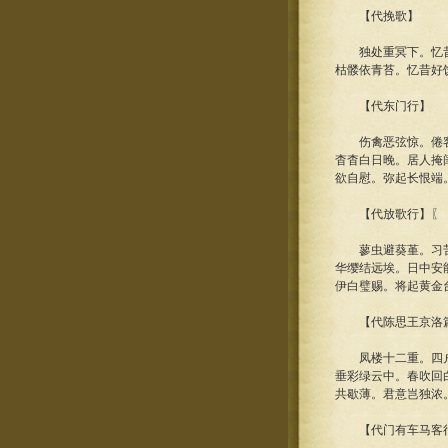
【代挽歌】
独处重冥下。忆昔登
枯髅依青苔。忆昔好
【代东门行】
伤禽恶弦惊。倦客恶
杳杳白日晚。居人掩
欲自慰。弥起长恨端
【代放歌行】〖《
蓼虫避葵堇。习苦不
华缨结远埃。日中安
伊白璧赐。将起黄金
【代陈思王京洛篇
凤楼十二重。四户八
垂彩绿云中。春吹回
共歇薄。君意岂独浓
【代门有车马客