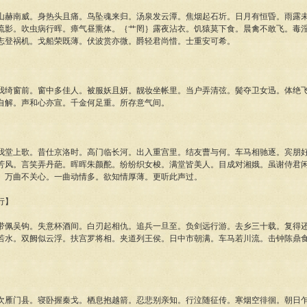
南威。身热头且痛。鸟坠魂来归。汤泉发云潭。焦烟起石圻。日月有恒昏。雨露未
流影。吹虫病行晖。瘴气昼熏体。｛艹罔｝露夜沾衣。饥猿莫下食。晨禽不敢飞。毒
志登祸机。戈船荣既薄。伏波赏亦微。爵轻君尚惜。士重安可希。
窗前。窗中多佳人。被服妖且妍。靓妆坐帐里。当户弄清弦。鬓夺卫女迅。体绝飞
自解。声和心亦宣。千金何足重。所存意气间。
上歌。昔仕京洛时。高门临长河。出入重宫里。结友曹与何。车马相驰逐。宾朋好
芳风。言笑弄丹葩。晖晖朱颜酡。纷纷织女梭。满堂皆美人。目成对湘娥。虽谢侍君
。万曲不关心。一曲动情多。欲知情厚薄。更听此声过。
行】
吴钩。失意杯酒间。白刃起相仇。追兵一旦至。负剑远行游。去乡三十载。复得还
若水。双阙似云浮。扶宫罗将相。夹道列王侯。日中市朝满。车马若川流。击钟陈鼎
。
门县。寝卧握秦戈。栖息抱越箭。忍悲别亲知。行泣随征传。寒烟空徘徊。朝日