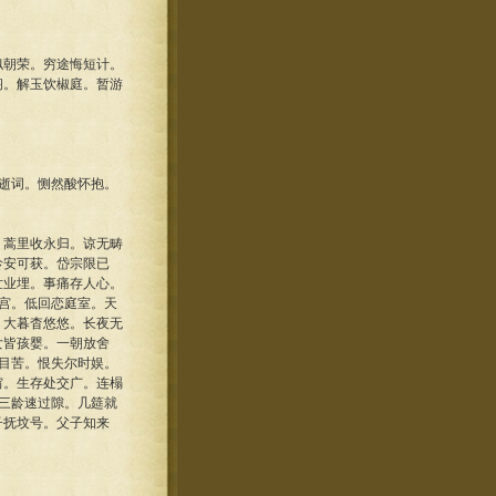
朝荣。穷途悔短计。
阁。解玉饮椒庭。暂游
逝词。恻然酸怀抱。
蒿里收永归。谅无畴
龄安可获。岱宗限已
世业埋。事痛存人心。
宫。低回恋庭室。天
。大暮杳悠悠。长夜无
女皆孩婴。一朝放舍
目苦。恨失尔时娱。
穷。生存处交广。连榻
三龄速过隙。几筵就
子抚坟号。父子知来