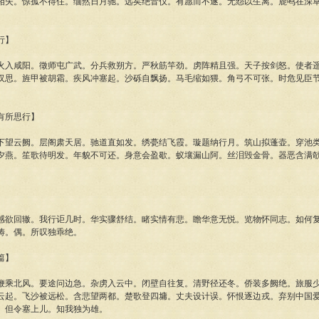
相失。惊孤不得住。缅然日月驰。远矣绝音仪。有愿而不遂。无怨以生离。鹿鸣在深
。
行】
咸阳。徵师屯广武。分兵救朔方。严秋筋竿劲。虏阵精且强。天子按剑怒。使者遥
汉思。旌甲被胡霜。疾风冲塞起。沙砾自飘扬。马毛缩如猥。角弓不可张。时危见臣
。
所思行】
云阙。层阁肃天居。驰道直如发。绣甍结飞霞。璇题纳行月。筑山拟蓬壶。穿池类
夕燕。笙歌待明发。年貌不可还。身意会盈歇。蚁壤漏山阿。丝泪毁金骨。器恶含满
。
回辙。我行讵几时。华实骤舒结。睹实情有悲。瞻华意无悦。览物怀同志。如何复
俦。偶。所叹独乖绝。
篇】
北风。要途问边急。杂虏入云中。闭壁自往复。清野径还冬。侨装多阙绝。旅服少
云起。飞沙被远松。含悲望两都。楚歌登四墉。丈夫设计误。怀恨逐边戎。弃别中国
。但令塞上儿。知我独为雄。