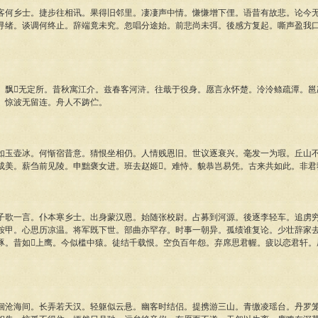
乡士。捷步往相讯。果得旧邻里。凄凄声中情。慊慊增下俚。语昔有故悲。论今无
寻绪。谈调何终止。辞端竟未究。忽唱分途始。前悲尚未弭。後感方复起。嘶声盈我
。
无定所。昔秋寓江介。兹春客河浒。往戢于役身。愿言永怀楚。泠泠鲦疏潭。邕邕
。惊波无留连。舟人不踌伫。
壶冰。何惭宿昔意。猜恨坐相仍。人情贱恩旧。世议逐衰兴。毫发一为瑕。丘山不
成美。薪刍前见陵。申黜褒女进。班去赵姬。难恃。貌恭岂易凭。古来共如此。非君
一言。仆本寒乡士。出身蒙汉恩。始随张校尉。占募到河源。後逐李轻车。追虏穷
鞍甲。心思历凉温。将军既下世。部曲亦罕存。时事一朝异。孤绩谁复论。少壮辞家
豚。昔如上鹰。今似槛中猿。徒结千载恨。空负百年怨。弃席思君幄。疲以恋君轩。
海间。长弄若天汉。轻躯似云悬。幽客时结侣。提携游三山。青缴凌瑶台。丹罗笼