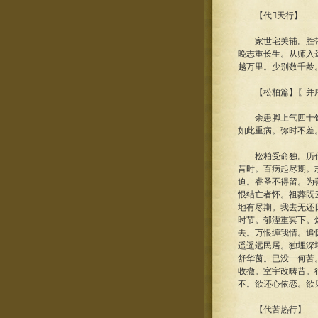
【代天行】
家世宅关辅。胜带宦
晚志重长生。从师入
越万里。少别数千龄
【松柏篇】〖并
余患脚上气四十馀日
如此重病。弥时不差
松柏受命独。历代长
昔时。百病起尽期。
迫。睿圣不得留。为
恨结亡者怀。祖葬既
地有尽期。我去无还
时节。郁湮重冥下。
去。万恨缠我情。追
遥遥远民居。独埋深
舒华茵。已没一何苦
收撤。室宇改畴昔。
不。欲还心依恋。欲
【代苦热行】