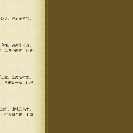
赵人。好酒多芳气。
高楼。奕奕朱轩驰。
趣。念者不解忧。且共
三益。空庭惭树萱。
计。事未见一获。运圯
复行。边地无高木。
目。何关慨予伤。不如