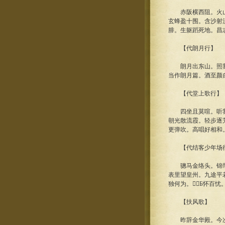
赤阪横西阻。火山赫
玄蜂盈十围。含沙射
腓。生躯蹈死地。昌
【代朗月行】
朗月出东山。照我绮
当作朗月篇。酒至颜
【代堂上歌行】
四坐且莫喧。听我堂
朝光散流霞。轻步逐
更弹吹。高唱好相和
【代结客少年场
骢马金络头。锦带佩
表里望皇州。九途平
独何为。Б怀百忧
【扶风歌】
昨辞金华殿。今次雁