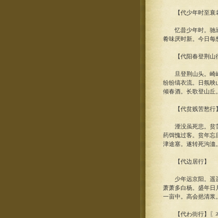
【代少年时至衰
忆昔少年时。驰逐好
肴味厌时新。今日每
【代阳春登荆山行
旦登荆山头。崎岖道
纷纷缟衣流。日氛映
倾春酒。长歌登山丘
【代贫贱苦愁行
湮没虽死悲。贫苦即
药饵愧过客。贫年忘
津途塞。遂转死沟洫
【代边居行】
少年远京阳。遥遥万
萧萧多白杨。盛年日
一亩中。高会挹清浆
【代わ街行】〖本