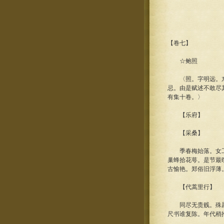
【卷七】
☆鲍照
〈照。字明远。东海
忌。由是赋述不敢尽
有集十卷。〉
【乐府】
【采桑】
季春梅始落。女工事
巢蜂拾花萼。是节最
古愉艳。郑俗旧浮薄
【代蒿里行】
同尽无贵贱。殊愿有
尺书谁复陈。年代稍