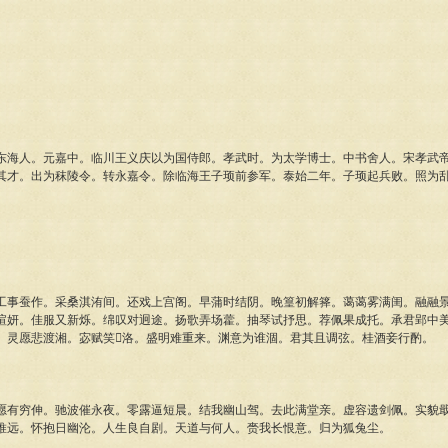
人。元嘉中。临川王义庆以为国侍郎。孝武时。为太学博士。中书舍人。宋孝武帝
其才。出为秣陵令。转永嘉令。除临海王子顼前参军。泰始二年。子顼起兵败。照为
蚕作。采桑淇洧间。还戏上宫阁。早蒲时结阴。晚篁初解箨。蔼蔼雾满闺。融融景
暄妍。佳服又新烁。绵叹对迥途。扬歌弄场藿。抽琴试抒思。荐佩果成托。承君郢中
。灵愿悲渡湘。宓赋笑洛。盛明难重来。渊意为谁涸。君其且调弦。桂酒妾行酌。
穷伸。驰波催永夜。零露逼短晨。结我幽山驾。去此满堂亲。虚容遗剑佩。实貌戢
推远。怀抱日幽沦。人生良自剧。天道与何人。赍我长恨意。归为狐兔尘。