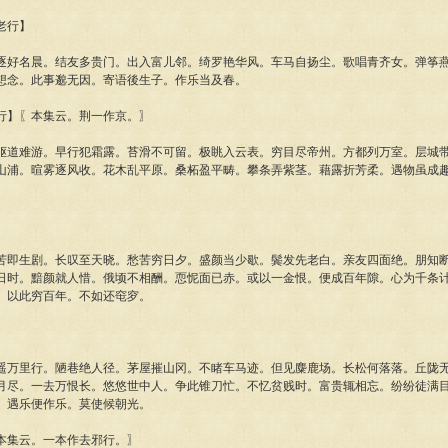
老行】
名晨。结友多贵门。出入富儿邻。绮罗艳华风。车马自扬尘。歌唱青齐女。弹筝燕
想念。此事邈无因。寄语後生子。作乐当及春。
】〖本集云。荆一作京。〗
难游。早行犯霜露。苔滑不可留。极眺入云表。穷目尽帝州。方都列万室。层城带
山浦。暄雾逐风收。花木乱平原。桑柘盈平畴。攀条弄紫茎。藉露折芳柔。遇物虽成
。
】
生剧。长叹至天晓。愁苦穷日夕。盛颜当少歇。鬓发先老白。亲友四面绝。朋知断
日时。黯颜就人惜。俄顷不相酬。恧怩面已赤。或以一金恨。便成百年隙。心为千条
。以此穷百年。不如还窀穸。
里行。陋巷绝人径。茅屋摧山冈。不睹车马迹。但见麋鹿场。长松何落落。丘陇无
月尽。一去万恨长。悠悠世中人。争此锥刀忙。不忆贫贱时。富贵辄相忘。纷纷徒满
。遇乐便作乐。莫使候朝光。
集云。一本作去邪行。〗