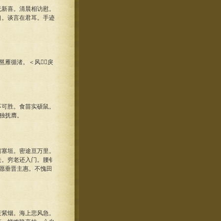
新喜。清晨相访慰。
口。谈言在君耳。手迹
雁循渚。＜风＞戾
可胜。食苗实硕鼠。
独抚膺。
塞垣。密途亘万里。
去。穷老还入门。腰钅
愿垂晋主惠。不愧田
紫烟。海上悲风急。