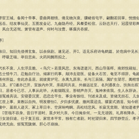
王城。备闻十帝事。委曲两都情。倦见物兴衰。骤睹俗屯平。翩翻若回掌。恍惚似
远岳。结友事仙灵。五图发金记。九龠隐丹经。风餐委松宿。云卧恣天行。冠霞登彩
。凤台无还驾。箫管有遗声。何时与汝曹。啄腐共吞腥。
序〗
。知旧先借傅玄集。以余病剧。遂见还。开。适见乐府诗龟鹤篇。於危病中见长
。呼吸乏喘。举目悲矣。火药间阙而拟之。
不衰。人生浮且脆。＜鸟穴＞若晨风悲。东海迸逝川。西山导落晖。南郊悦籍短。
志士惜牛刀。忍勉自疗治。倾家行药事。颠沛去迎医。徒备火石苦。奄至不得辞。龟
善何所益。舍此赤县居。就彼黄垆宅。永离九原亲。长与三辰隔。属纩生望尽。阖棺
云及。圹遂亦已开。室族内外哭。亲疏同共哀。外姻远近至。名列通夜台。扶舆出殡
日。居者今已尽。人事从此毕。火歇烟既没。形销声亦灭。鬼神来依我。生人永辞诀
烦冤难具说。安寝委沉寞。恋恋念平生。事业有馀结。刊述未及成。资储无担石。儿
忆世上事。束教以自拘。明发靡怡。夕归多忧虞。撤闲晨迳流。辍宴式酒濡。知今瞑
壤中。墓前人迹灭。冢上草日丰。空床响鸣蜩。高松结悲风。长寐无觉期。谁知逝者
。苦哉不容身。昔日平居时。晨夕对六亲。今日掩奈何。一见无谐因。礼席有降杀。
行女游归途。仕子复王役。家世本平常。独有亡者剧。时祀望归来。四节静茔丘。孝
见绝无由。烦冤荒陇侧。肝心尽崩抽。