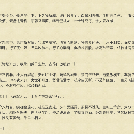
高台。傲岸平生中。不为物所裁。埏门只复闭。白蚁相将来。生时芳兰体。小虫今
饮酒。素盘进青梅。彭韩及廉蔺。畴昔已成灰。壮士皆死尽。馀人安在哉。
离声。离声断客情。宾御皆涕零。涕零心断绝。将去复还诀。一息不相知。保况异
闺卧。行子夜中饭。野风吹秋木。行子心肠断。食梅常苦酸。衣葛常苦寒。丝竹徒满
。
诗纪》云。歌录曰孤子生行。古辞曰放歌行。〗
言非。小人自龌龊。安知旷士怀。鸡鸣洛城里。禁门平旦开。冠盖纵横至。车骑四
能止。钟鸣犹未归。夷世不可逢。贤君信爱才。明虑自天断。不受外嫌猜。一言分圭
台。今君有何疾。临路独迟回。
】〖《诗纪》云。玉台作煌煌京洛行。〗
绮窗。绣桷金莲花。桂柱玉盘龙。珠帘无隔露。罗幌不胜风。宝帐三千所。为尔一
白日。霜歌落塞鸿。但惧秋尘起。盛爱逐衰蓬。坐视青苔满。卧对锦筵空。琴瑟纵横
。惟见双黄鹄。千里一相从。
行】