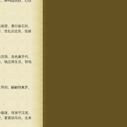
草。蝉鸣隐高枝。心自
相望。雁行缘石径。
节。世乱识忠良。投躯
溟渤。选色遍齐代。
欹。物忌厚生没。智哉
乖别。翩翩翔禽罗。
裁缝。埋身守汉境。
爱。要冀胡马功。去来