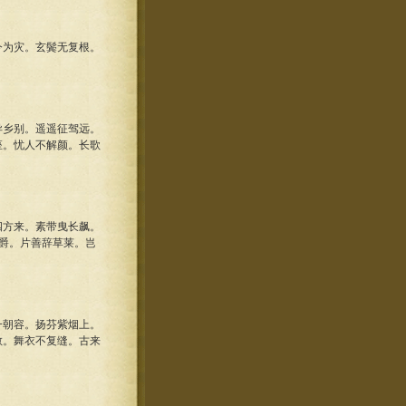
为灾。玄鬓无复根。
乡别。遥遥征驾远。
座。忧人不解颜。长歌
方来。素带曳长飙。
爵。片善辞草莱。岂
朝容。扬芬紫烟上。
散。舞衣不复缝。古来