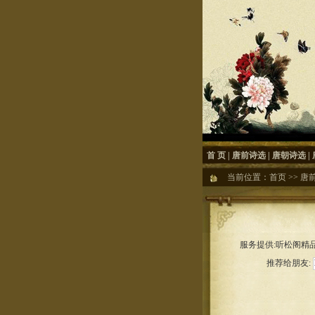
首 页
|
唐前诗选
|
唐朝诗选
|
当前位置：
首页
>>
唐
服务提供:听松阁精品
推荐给朋友: