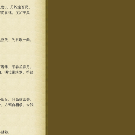
尝。丹蛇逾百尺。
淫尚多死。度泸宁具
燕先。为君歌一曲。
容华。阳春孟春月。
闲。明妆带绮罗。筝笛
旧丘。升高临四关。
食。方驾自相求。今我
乍舒卷。