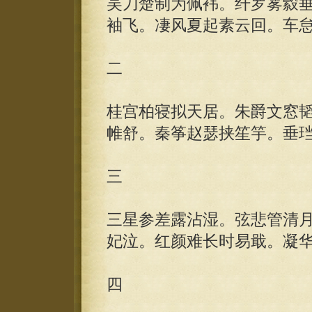
吴刀楚制为佩袆。纤罗雾縠
袖飞。凄风夏起素云回。车
二
桂宫柏寝拟天居。朱爵文窓
帷舒。秦筝赵瑟挟笙竽。垂
三
三星参差露沾湿。弦悲管清
妃泣。红颜难长时易戢。凝
四