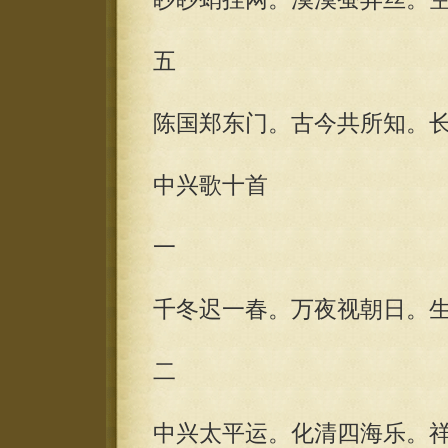
五
陈国郑东门。古今共所知。
中兴歌十首
一
千冬迟一春。万夜视朝日。
二
中兴太平运。化清四海乐。