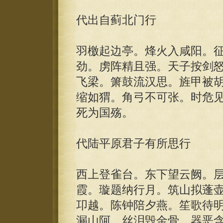
代出自蓟北门行
羽檄起边亭。烽火入咸阳。
劲。虏阵精且强。天子按剑
飞梁。箫鼓流汉思。旌甲被
缩如猬。角弓不可张。时危
死为国殇。
代陆平原君子有所思行
西上登雀台。东下望云阙。
霞。璇题纳行月。筑山拟蓬
卭越。陈钟陪夕燕。笙歌待
漏山阿。丝泪毁金骨。器恶