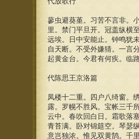
代放歌行
蓼虫避葵堇。习苦不言非。
里。禁门平旦开。冠盖纵横
远埃。日中安能止。钟鸣犹
自天断。不受外嫌猜。一言
起黄金台。今君有何疾。临
代陈思王京洛篇
凤楼十二重。四户八绮窗。
露。罗幌不胜风。宝帐三千
云中。春吹回白日。霜歌落
青苔满。卧对锦筵空。琴瑟
意岂独浓。惟见双黄鹄。千