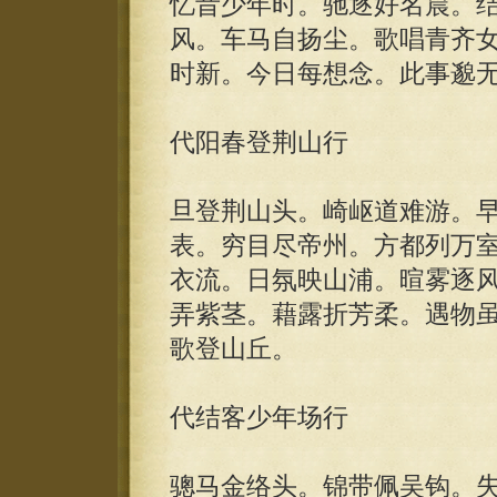
忆昔少年时。驰逐好名晨。
风。车马自扬尘。歌唱青齐
时新。今日每想念。此事邈
代阳春登荆山行
旦登荆山头。崎岖道难游。
表。穷目尽帝州。方都列万
衣流。日氛映山浦。暄雾逐
弄紫茎。藉露折芳柔。遇物
歌登山丘。
代结客少年场行
骢马金络头。锦带佩吴钩。