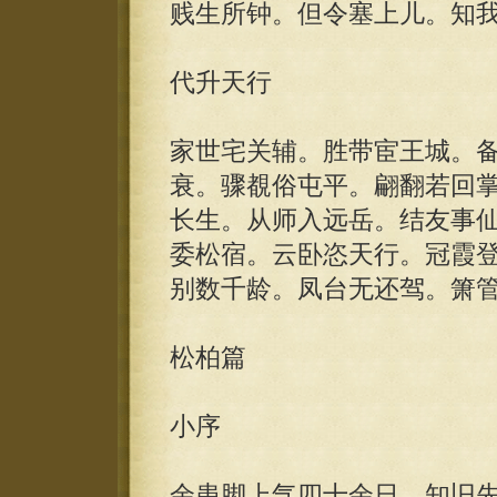
贱生所钟。但令塞上儿。知
代升天行
家世宅关辅。胜带宦王城。
衰。骤覩俗屯平。翩翻若回
长生。从师入远岳。结友事
委松宿。云卧恣天行。冠霞
别数千龄。凤台无还驾。箫
松柏篇
小序
余患脚上气四十余日。知旧