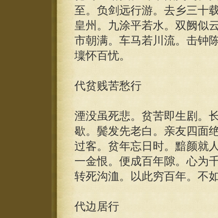
至。负剑远行游。去乡三十
皇州。九涂平若水。双阙似
市朝满。车马若川流。击钟
壈怀百忧。
代贫贱苦愁行
湮没虽死悲。贫苦即生剧。
歇。鬓发先老白。亲友四面
过客。贫年忘日时。黯颜就
一金恨。便成百年隙。心为
转死沟洫。以此穷百年。不
代边居行