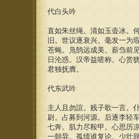
代白头吟
直如朱丝绳。清如玉壶冰。
旧。世议逐衰兴。毫发一为
苍蝇。凫鹄远成美。薪刍前
日沦惑。汉帝益嗟称。心赏
君独抚膺。
代东武吟
主人且勿諠。贱子歌一言。
尉。占募到河源。后逐李轻
七奔。肌力尽鞍甲。心思历
一朝异。孤绩谁复论。少壮