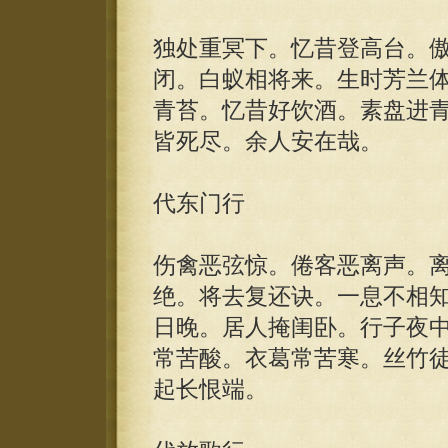
独处重冥下。忆昔登高台。
闭。白蚁相将来。生时芳兰
青苔。忆昔好饮酒。素盘进
皆死尽。余人安在哉。
代东门行
伤禽恶弦惊。倦客恶离声。
绝。将去复还诀。一息不相
日晚。居人掩闺卧。行子夜
常苦酸。衣葛常苦寒。丝竹
起长恨端。