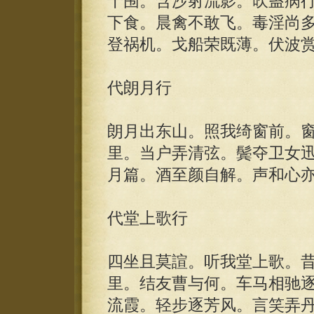
十围。含沙射流影。吹蛊病
下食。晨禽不敢飞。毒淫尚
登祸机。戈船荣既薄。伏波
代朗月行
朗月出东山。照我绮窗前。
里。当户弄清弦。鬓夺卫女
月篇。酒至颜自解。声和心
代堂上歌行
四坐且莫諠。听我堂上歌。
里。结友曹与何。车马相驰
流霞。轻步逐芳风。言笑弄