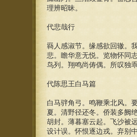
理辨昭昧。
代悲哉行
羇人感淑节。缘感欲回辙。
悲。瞻华意无悦。览物怀同
鸟列。翔鸣尚俦偶。所叹独
代陈思王白马篇
白马骍角弓。鸣鞭乘北风。
夏。清野径还冬。侨装多阙
胡封。薄暮塞云起。飞沙被
设计误。怀恨逐边戎。弃别