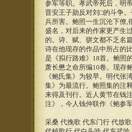
参军等职。孝武帝死后，明帝
晋安王子勋反对刘□的斗争。
兵所害。鲍照一生沉沦下僚,
盛名，对后来的作家更产生
的。诗、赋、骈文都不乏名
诗在他现存的作品中所占的
是《拟行路难》18首。鲍照
萧长懋之命所编10卷。现存
《鲍氏集》为较早。明代张
集》为最流行。鲍照集的注
来得及刊行。近人黄节在钱
注》，今人钱仲联作《鲍参
采桑 代挽歌 代东门行 代放
代棹歌行 代白头吟 代东武吟