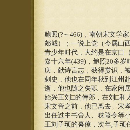
鲍照(?～466)，南朝宋文
郯城）；一说上党（今属山
青少年时代，大约是在京口
嘉十六年(439)，鲍照20
庆，献诗言志，获得赏识，
刺史，他也在同年秋到江州赴职
逝，他也随之失职，在家闲
始兴王刘□的侍郎，在刘□和
宋文帝之前，他已离去。宋
出任过中书舍人、秣陵令等小官
王刘子顼的幕僚，次年,子顼