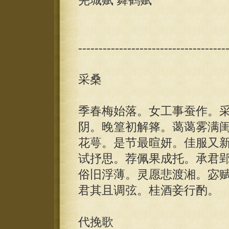
芜城赋 舞鹤赋
------------------------------------
采桑
季春梅始落。女工事蚕作。
阴。晚篁初解箨。蔼蔼雾满
花萼。是节最暄妍。佳服又
试抒思。荐佩果成托。承君
俗旧浮薄。灵愿悲渡湘。宓
君其且调弦。桂酒妾行酌。
代挽歌