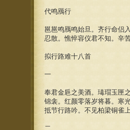
代鸣鴈行
邕邕鸣鴈鸣始旦。齐行命侣
忍散。憔悴容仪君不知。辛
拟行路难十八首
一
奉君金巵之美酒。瑇瑁玉匣
锦衾。红颜零落岁将暮。寒
抵节行路吟。不见柏梁铜雀
二