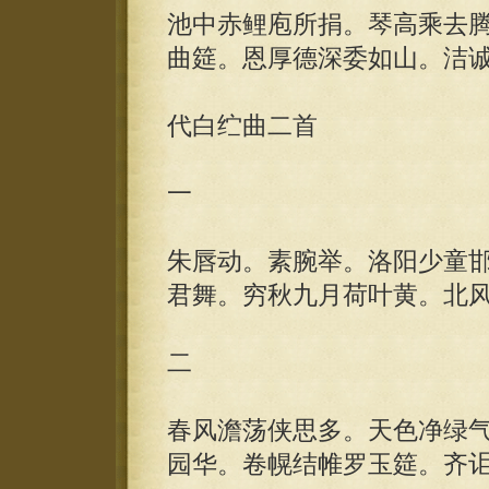
池中赤鲤庖所捐。琴高乘去
曲筵。恩厚德深委如山。洁
代白纻曲二首
一
朱唇动。素腕举。洛阳少童
君舞。穷秋九月荷叶黄。北
二
春风澹荡侠思多。天色净绿
园华。卷幌结帷罗玉筵。齐