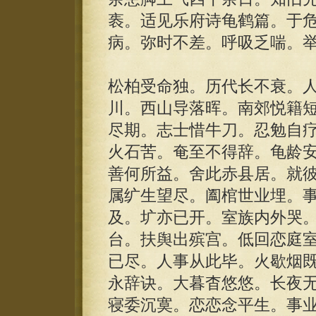
袠。适见乐府诗龟鹤篇。于
病。弥时不差。呼吸乏喘。
松柏受命独。历代长不衰。
川。西山导落晖。南郊悦籍
尽期。志士惜牛刀。忍勉自
火石苦。奄至不得辞。龟龄
善何所益。舍此赤县居。就
属纩生望尽。阖棺世业埋。
及。圹亦已开。室族内外哭
台。扶舆出殡宫。低回恋庭
已尽。人事从此毕。火歇烟
永辞诀。大暮杳悠悠。长夜
寝委沉寞。恋恋念平生。事