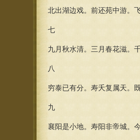
北出湖边戏。前还苑中游。
七
九月秋水清。三月春花滋。
八
穷泰已有分。寿夭复属天。
九
襄阳是小地。寿阳非帝城。