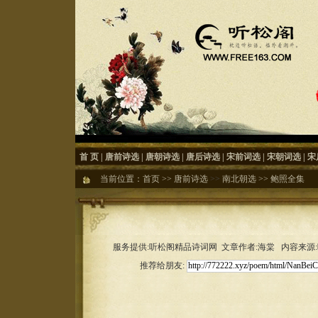
首 页
|
唐前诗选
|
唐朝诗选
|
唐后诗选
|
宋前词选
|
宋朝词选
|
宋
当前位置：
首页
>>
唐前诗选
>>
南北朝选
>>
鲍照全集
服务提供:听松阁精品诗词网 文章作者:海棠 内容来源:听松
推荐给朋友: