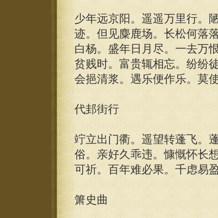
少年远京阳。遥遥万里行。
迹。但见麋鹿场。长松何落
白杨。盛年日月尽。一去万
贫贱时。富贵辄相忘。纷纷
会挹清浆。遇乐便作乐。莫
代邽街行
竚立出门衢。遥望转蓬飞。
俗。亲好久乖违。慷慨怀长
可祈。百年难必果。千虑易
箫史曲