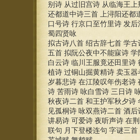
别诗 从过旧宫诗 从临海王
还都道中诗三首 上浔阳还都
口号诗 行京口至竹里诗 发后
蜀四贤咏
拟古诗八首 绍古辞七首 学古
五首 拟阮公夜中不能寐诗 学
白云诗 临川王服竟还田里诗 
植诗 过铜山掘黄精诗 卖玉器
岁暮悲诗 在江陵叹年伤老诗 
诗 苦雨诗 咏白雪诗 三日诗 
秋夜诗二首 和王护军秋夕诗 
见孤桐诗 咏双燕诗二首 酒后
讲易诗 可爱诗 夜听声诗 在
联句 月下登楼连句 字谜三首