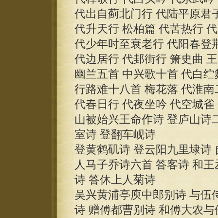
代出自蓟北门行 代陆平原君
代升天行 松柏篇 代苦热行 
代少年时至衰老行 代阳春登
代边居行 代邽街行 箫史曲 
幽兰五首 中兴歌十首 代白纻
行路难十八首 梅花落 代淮南
代春日行 代夜坐吟 代空城雀
山被始兴王命作诗 登庐山诗
室诗 登翻车岘诗
登黄鹤矶诗 登云阳九里埭诗 
人马子乔诗六首 答客诗 和王
诗 答休上人菊诗
吴兴黄浦亭庾中郎别诗 与伍
诗 赠傅都曹别诗 和傅大农与