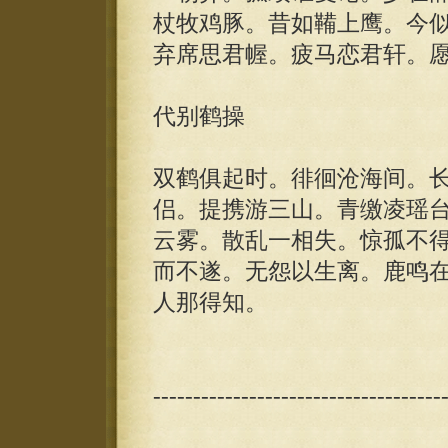
杖牧鸡豚。昔如鞴上鹰。今
弃席思君幄。疲马恋君轩。
代别鹤操
双鹤俱起时。徘徊沧海间。
侣。提携游三山。青缴凌瑶
云雾。散乱一相失。惊孤不
而不遂。无怨以生离。鹿鸣
人那得知。
------------------------------------