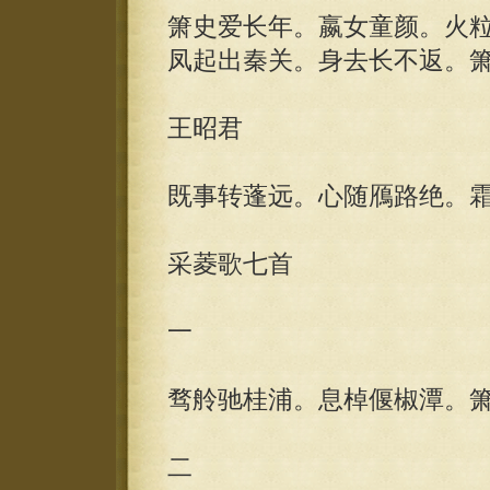
箫史爱长年。嬴女童颜。火
凤起出秦关。身去长不返。
王昭君
既事转蓬远。心随鴈路绝。
采菱歌七首
一
骛舲驰桂浦。息棹偃椒潭。
二