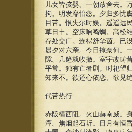
儿女皆孩婴。一朝放舍去。
拘。明发靡怡悆。夕归多忧
目苦。恨失尔时娱。遥遥远
草日丰。空床响鸣蜩。高松
存处交广。连榻舒华茵。已
晨夕对六亲。今日掩奈何。
隙。几筵就收撤。室宇改畴
平常。独有亡者剧。时祀望
知来不。欲还心依恋。欲见
代苦热行
赤阪横西阻。火山赫南威。
潭。焦烟起石圻。日月有恒