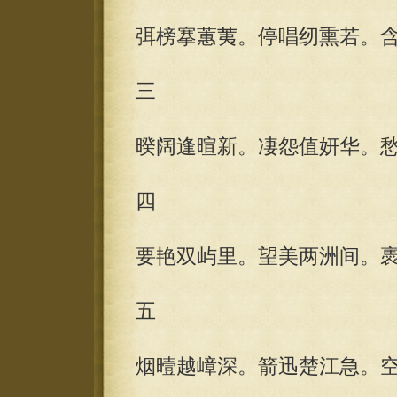
弭榜搴蕙荑。停唱纫熏若。
三
暌阔逢暄新。凄怨值妍华。
四
要艳双屿里。望美两洲间。
五
烟曀越嶂深。箭迅楚江急。