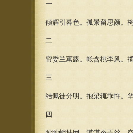
一
倾辉引暮色。孤景留思颜。
二
帘委兰蕙露。帐含桃李风。
三
结佩徒分明。抱梁辄乖忤。
四
眇眇蛸挂网。漠漠蚕弄丝。