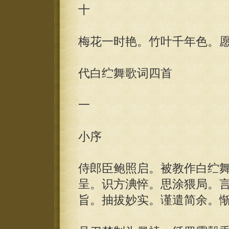
十
梅花一时艳。竹叶千年色。
代白纻舞歌词四首
一
小序
侍郎臣鲍照启。被教作白纻
呈。识方淟悴。思涂猥局。
旨。抽拔妙实。谨遣简余。