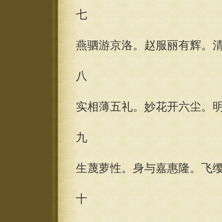
七
燕驷游京洛。赵服丽有辉。
八
实相薄五礼。妙花开六尘。
九
生蔑萝性。身与嘉惠隆。飞
十