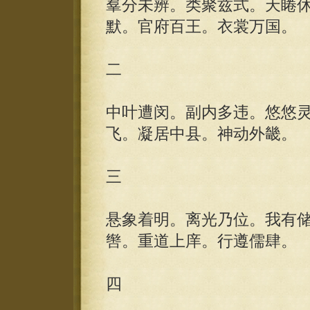
羣分未辨。类聚兹式。天睠
默。官府百王。衣裳万国。
二
中叶遭闵。副内多违。悠悠
飞。凝居中县。神动外畿。
三
悬象着明。离光乃位。我有
辔。重道上庠。行遵儒肆。
四