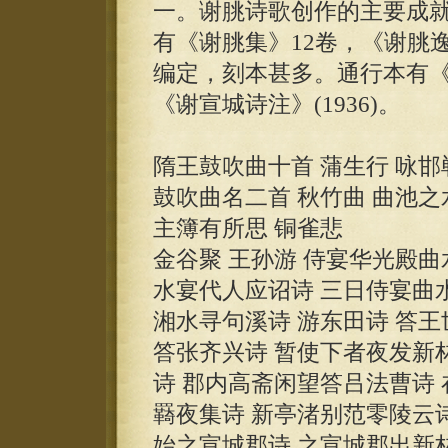
一。谢朓诗歌创作的主要成就
有《谢朓集》12卷，《谢朓
编定，刻本甚多。通行本有
《谢宣城诗注》(1936)。
隋王鼓吹曲十首 蒲生行 咏
鼓吹曲名二首 秋竹曲 曲池之
主簿有所思 铜雀悲
金谷聚 王孙游 侍宴华光殿
水宴代人应诏诗 三日侍宴曲水
湘水寻句溪诗 游东田诗 答王
答张齐兴诗 暂使下者夜发新
诗 郡内高斋闲望答吕法曹诗 
羇夜集诗 新亭渚别范零陵云
始之宣城郡诗 之宣城郡出新