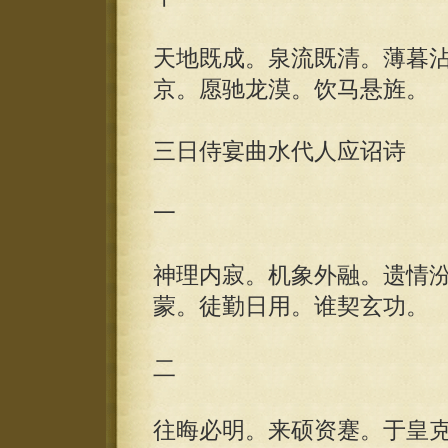
天地既成。泉流既清。薄暮
京。愿驰龙漠。饮马悬旌。
三日侍宴曲水代人应诏诗
一
神理内寂。机象外融。遗情
蒙。徒勤日用。谁契玄功。
二
往晦必明。来硕资蹇。于皇