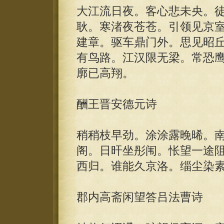
大江流日夜。客心悲未央。
耿。寒渚夜苍苍。引领见京
建章。驱车鼎门外。思见昭
有鸟路。江汉限无梁。常恐
廓已高翔。
酬王晋安德元诗
稍稍枝早劲。涂涂露晚晞。
阁。日旰坐彤闱。怅望一途
西归。谁能久京洛。缁尘染
郡内高斋闲望答吕法曹诗