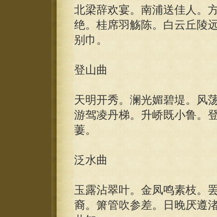
北梁辞欢宴。南浦送佳人。
绝。桂席羽觞陈。白云丘陵
别巾。
登山曲
天明开秀。澜光媚碧堤。风
游驾凌丹梯。升峤既小鲁。
萋。
泛水曲
玉露沾翠叶。金凤鸣素枝。
裔。箫管吹参差。日晚厌遵