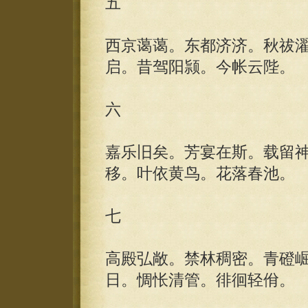
五
西京蔼蔼。东都济济。秋祓
启。昔驾阳颕。今帐云陛。
六
嘉乐旧矣。芳宴在斯。载留
移。叶依黄鸟。花落春池。
七
高殿弘敞。禁林稠密。青磴
日。惆怅清管。徘徊轻佾。