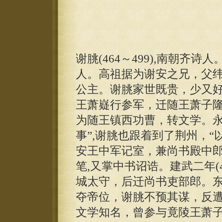
谢朓(464～499),南朝齐
人。高祖据为谢安之兄，父
公主。谢朓家世既贵，少又
王萧嶷行参军，迁随王萧子
为随王镇西功曹，转文学。永明
事”,谢朓也跟着到了荆州，
安王中军记室，兼尚书殿中
笔,又掌中书诏诰。建武二年(4
城太守，后迁尚书吏部郎。东昏
夺帝位，谢朓不预其谋，反
文学知名，曾参与竟陵王萧子