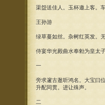
渠盌送佳人。玉杯邀上客。
王孙游
绿草蔓如丝。杂树红英发。
侍宴华光殿曲水奉勑为皇太
一
旁求邃古逖听鸿名。大宝曰
升配同贯。进让殊声。
二