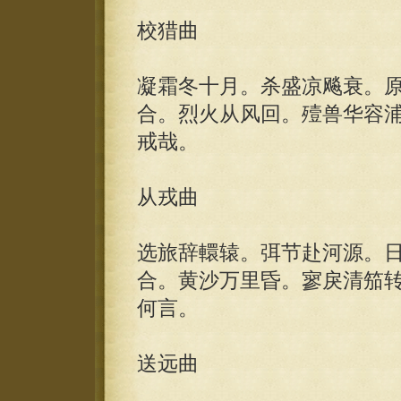
校猎曲
凝霜冬十月。杀盛凉飚衰。
合。烈火从风回。殪兽华容
戒哉。
从戎曲
选旅辞轘辕。弭节赴河源。
合。黄沙万里昏。寥戾清笳
何言。
送远曲