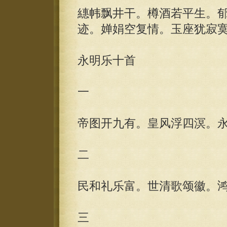
繐帏飘井干。樽酒若平生。
迹。婵娟空复情。玉座犹寂
永明乐十首
一
帝图开九有。皇风浮四溟。
二
民和礼乐富。世清歌颂徽。
三