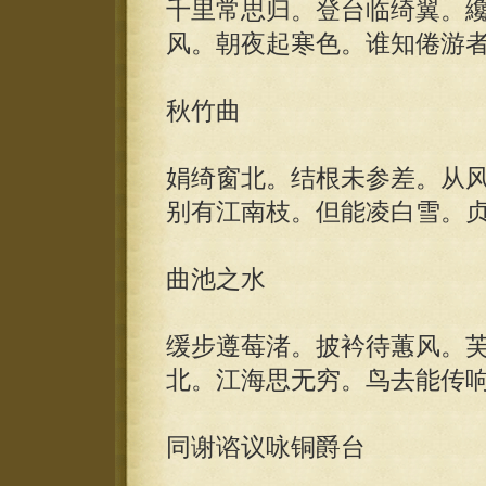
千里常思归。登台临绮翼。
风。朝夜起寒色。谁知倦游
秋竹曲
娟绮窗北。结根未参差。从
别有江南枝。但能凌白雪。
曲池之水
缓步遵莓渚。披衿待蕙风。
北。江海思无穷。鸟去能传
同谢谘议咏铜爵台