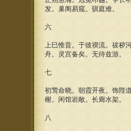
发。巢阁易窥。驯庭难。
六
上巳惟昔。于彼禊流。祓秽
舟。灵宫备矣。无待兹游。
七
初莺命晓。朝霞开夜。饰陛
榭。闲馆岩敞。长廊水架。
八