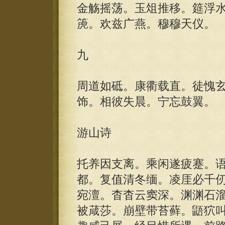
金觞摇荡。玉俎推移。筵浮
箎。欢兹广燕。穆穆天仪。
九
周道如砥。康衢载直。徒愧
饰。相彼失晨。宁忘鼓翼。
游山诗
托养因支离。乘闲遂疲蹇。
都。复值清冬缅。凌厓必千
宛澶。杳杳云窦深。渊渊石
被葴莎。崩壁带苔藓。鼯狖