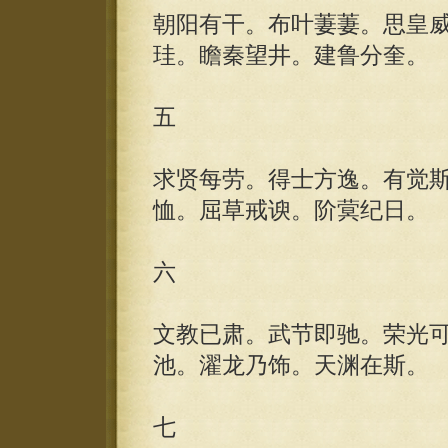
朝阳有干。布叶萋萋。思皇
珪。瞻秦望井。建鲁分奎。
五
求贤每劳。得士方逸。有觉
恤。屈草戒谀。阶蓂纪日。
六
文教已肃。武节即驰。荣光
池。濯龙乃饰。天渊在斯。
七