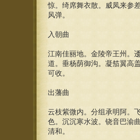
惊。绮席舞衣散。威凤来参
风弹。
入朝曲
江南佳丽地。金陵帝王州。
道。垂杨荫御沟。凝笳翼高
可收。
出藩曲
云枝紫微内。分组承明阿。
色。沉沉寒水波。铙音巴渝
清和。