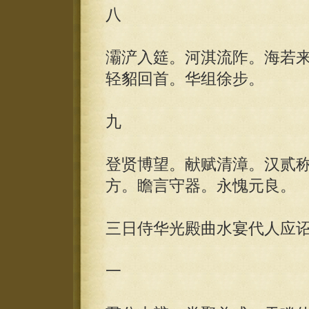
八
灞浐入筵。河淇流阼。海若
轻貂回首。华组徐步。
九
登贤博望。献赋清漳。汉贰
方。瞻言守器。永愧元良。
三日侍华光殿曲水宴代人应
一