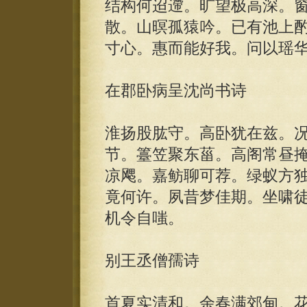
结构何迢遰。旷望极高深。
散。山暝孤猿吟。已有池上
寸心。惠而能好我。问以瑶
在郡卧病呈沈尚书诗
淮扬股肱守。高卧犹在兹。
节。籉笠聚东菑。高阁常昼
凉飔。嘉鲂聊可荐。绿蚁方
竟何许。夙昔梦佳期。坐啸
机令自嗤。
别王丞僧孺诗
首夏实清和。余春满郊甸。