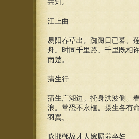
共知。
江上曲
易阳春草出。踟蹰日已暮。
舟。时同千里路。千里既相
南楚。
蒲生行
蒲生广湖边。托身洪波侧。
浪。常恐不永植。摄生各有
羽翼。
咏邯郸故才人嫁厮养卒妇