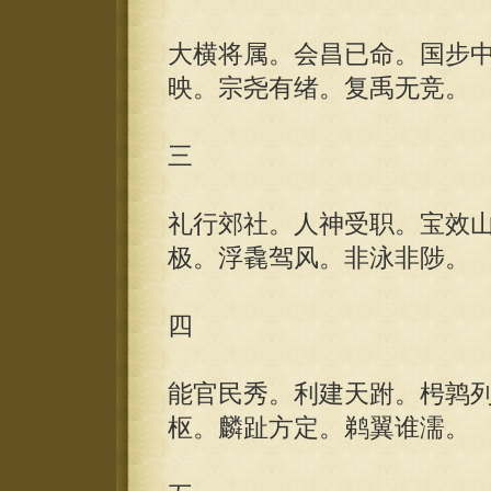
大横将属。会昌已命。国步
映。宗尧有绪。复禹无竞。
三
礼行郊社。人神受职。宝效
极。浮毳驾风。非泳非陟。
四
能官民秀。利建天跗。枵鹑
枢。麟趾方定。鹈翼谁濡。