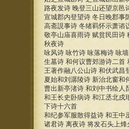
路夜发诗 晚登三山还望京邑诗
宣城郡内登望诗 冬日晚郡事
高斋誢事诗 冬绪羁怀示萧谘
敬亭山庙喜雨诗 赋贫民田诗 
秋夜诗
咏风诗 咏竹诗 咏落梅诗 咏
生墓诗 和何议曹郊游诗二首 
王著作融八公山诗 和伏武昌
夏始和刘潺陵诗 新治北窗和
曹出新亭渚诗 和刘中书绘人
和王长史卧病诗 和江丞北戍
下诗十六首
和纪参军服散得益诗 和王中
诸君诗 离夜诗 将发石头上烽