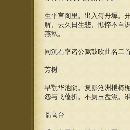
生平宫阁里。出入侍丹墀。
解。去久日生悲。憔悴不自
燕私。
同沉右率诸公赋鼓吹曲名二
芳树
早翫华池阴。复影沧洲枻椅
怨与飞蓬折。不厕玉盘滋。
临高台