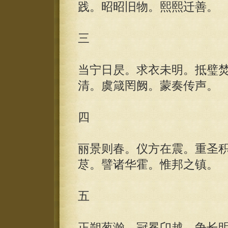
践。昭昭旧物。熙熙迁善。
三
当宁日昃。求衣未明。抵璧
清。虞箴罔阙。蒙奏传声。
四
丽景则春。仪方在震。重圣
荩。譬诸华霍。惟邦之镇。
五
正朔葱瀚。冠冕卬越。争长