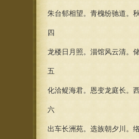
朱台郁相望。青槐纷驰道。
四
龙楼日月照。淄馆风云清。
五
化洽鳀海君。恩变龙庭长。
六
出车长洲苑。选族朝夕川。