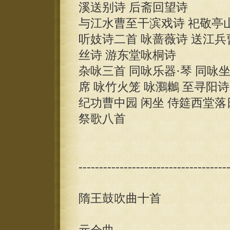
溪送别诗 后斋回望诗
与江水曹至干滨戏诗 祀敬亭山
听妓诗二首 咏蔷薇诗 送江兵
丝诗 游东堂咏桐诗
杂咏三首 同咏乐器·琴 同咏
席 咏竹火笼 咏鸂鶒 至寻阳诗
纪功曹中园 闲坐 侍筵西堂落
祭歌八首
------------------------------------
隋王鼓吹曲十首