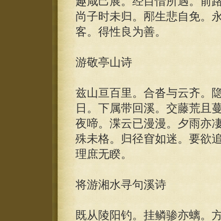
趣咸己展。经目惜所遇。前
尚子时未归。邴生悲自免。
客。得性良为善。
游敬亭山诗
兹山亘百里。合沓与云齐。
日。下属带回溪。交藤荒且
夜啼。渫云已漫漫。夕雨亦
殊未格。归径窅如迷。要欲
理庶无睽。
将游湘水寻句溪诗
既从陵阳钓。挂鳞骖亦螭。