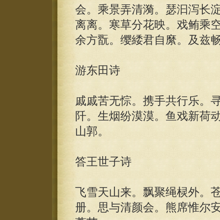
会。乘景弄清漪。瑟汩泻长
离离。寒草分花映。戏鲔乘
余方翫。缨緌君自縻。及兹
游东田诗
戚戚苦无悰。携手共行乐。
阡。生烟纷漠漠。鱼戏新荷
山郭。
答王世子诗
飞雪天山来。飘聚绳棂外。
册。思与清颜会。熊席惟尔