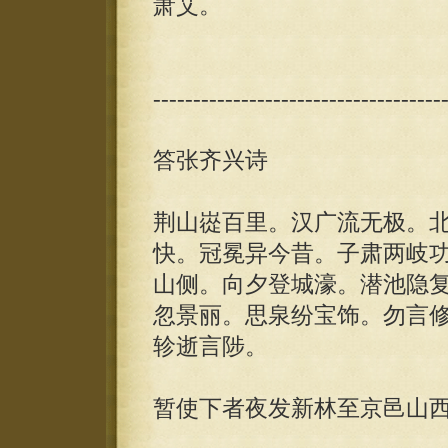
萧艾。
------------------------------------
答张齐兴诗
荆山嵸百里。汉广流无极。
快。冠冕异今昔。子肃两岐
山侧。向夕登城濠。潜池隐
忽景丽。思泉纷宝饰。勿言
轸逝言陟。
暂使下者夜发新林至京邑山