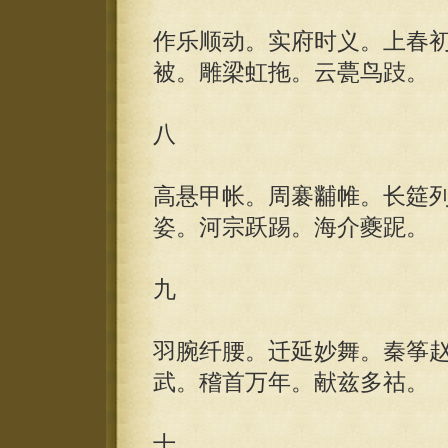
作乐顺动。实府时义。上春
被。雕梁虹拖。云甍鸟跂。
八
高悬甲帐。周褰黼帷。长筵
姿。河宗跃踢。海介夔跜。
九
羽腕纤腰。迁延妙舞。秦筝
武。稽首万年。献兹多祜。
十