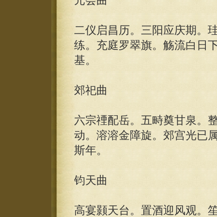
元会曲
二仪启昌历。三阳应庆期。
练。充庭罗翠旗。觞流白日
基。
郊祀曲
六宗禋配岳。五畤奠甘泉。
动。溶溶金障旋。郊宫光已
斯年。
钧天曲
高宴颢天台。置酒迎风观。