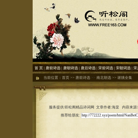
首 页
|
唐前诗选
|
唐朝诗选
|
唐后诗选
|
宋前词选
|
宋朝词选
|
宋
当前位置：
首页
>>
唐前诗选
>>
南北朝选
>>
谢朓全集
服务提供:听松阁精品诗词网 文章作者:海棠 内容来源:听松
推荐给朋友: