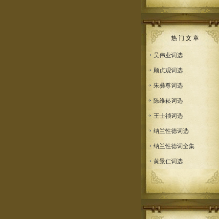
热 门 文 章
吴伟业词选
顾贞观词选
朱彝尊词选
陈维崧词选
王士祯词选
纳兰性德词选
纳兰性德词全集
黄景仁词选