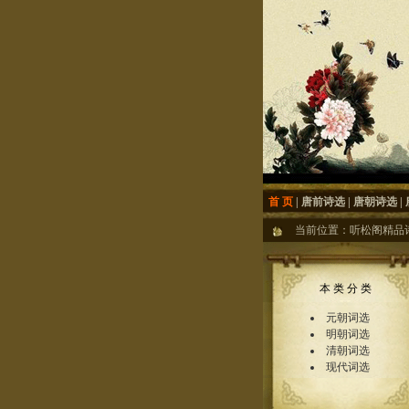
首 页
|
唐前诗选
|
唐朝诗选
|
当前位置：
听松阁精品
本 类 分 类
元朝词选
明朝词选
清朝词选
现代词选