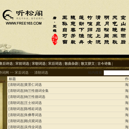
唐后诗选
|
宋前词选
|
宋朝词选
|
宋后词选
|
散曲杂剧
|
散文骈文
|
古今诗集
|
诗词网
>>
宋后词选
>>
清朝词选
站内搜索:
标题
作
·
[清朝词选]
黄景仁词选
海
·
[清朝词选]
纳兰性德词全集
海
·
[清朝词选]
纳兰性德词选
海
·
[清朝词选]
王士祯词选
海
·
[清朝词选]
陈维崧词选
海
·
[清朝词选]
朱彝尊词选
海
·
[清朝词选]
顾贞观词选
海
·
[清朝词选]
吴伟业词选
海