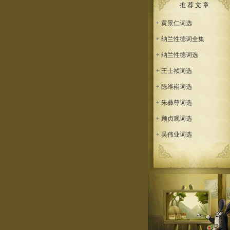
推 荐 文 章
黄景仁词选
纳兰性德词全集
纳兰性德词选
王士祯词选
陈维崧词选
朱彝尊词选
顾贞观词选
吴伟业词选